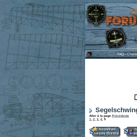
FAQ
-
Chart
Segelschwing
Aller à la page
Précédente
1
,
2
,
3
,
4
,
5