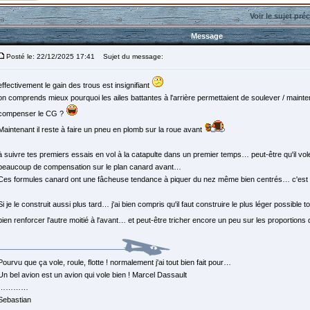
Voir le sujet pré
Message
Posté le: 22/12/2025 17:41
Sujet du message:
effectivement le gain des trous est insignifiant
on comprends mieux pourquoi les ailes battantes à l'arrière permettaient de soulever / maintenir
compenser le CG ?
Maintenant il reste à faire un pneu en plomb sur la roue avant
à suivre tes premiers essais en vol à la catapulte dans un premier temps… peut-être qu'il vole
beaucoup de compensation sur le plan canard avant…
Ces formules canard ont une fâcheuse tendance à piquer du nez même bien centrés… c'est 
Si je le construit aussi plus tard… j'ai bien compris qu'il faut construire le plus léger possible t
bien renforcer l'autre moitié à l'avant… et peut-être tricher encore un peu sur les proportions
Pourvu que ça vole, roule, flotte ! normalement j'ai tout bien fait pour…
Un bel avion est un avion qui vole bien ! Marcel Dassault
…………
Sebastian