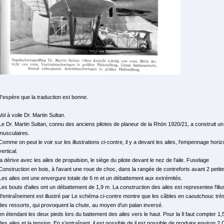
J'espère que la traduction est bonne.
Vol à voile Dr. Martin Sultan.
Le Dr. Martin Sultan, connu des anciens pilotes de planeur de la Rhön 1920/21, a construit un
musculaires.
Comme on peut le voir sur les illustrations ci-contre, il y a devant les ailes, l'empennage hori
vertical.
la dérive avec les ailes de propulsion, le siège du pilote devant le nez de l'aile. Fuselage
Construction en bois, à l'avant une roue de choc, dans la rangée de contreforts avant 2 petit
Les ailes ont une envergure totale de 6 m et un débattement aux extrémités.
Les bouts d'ailes ont un débattement de 1,9 m. La construction des ailes est representee l'illust
d'entraînement est illustré par Le schéma ci-contre montre que les câbles en caoutchouc très
des ressorts, qui provoquent la chute, au moyen d'un palan inversé.
en étendant les deux pieds lors du battement des ailes vers le haut. Pour la Il faut compter 1
des ailes et la tension. En s'entraînant, il est possible de il est possible de produire environ