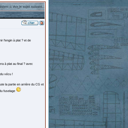
cédent
::
Voir le sujet suivant
 l'engin à plat ? et de
ra à plat au final ? avec
du vécu !
oute la partie en arrière du CG et
 du fuselage