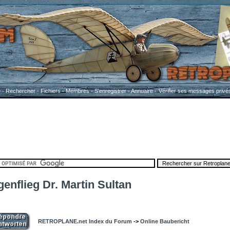
e
-
Rechercher
-
Fichiers
-
Membres
-
S'enregistrer
-
Annuaire
-
Vérifier ses messages privé
enflieg Dr. Martin Sultan
RETROPLANE.net Index du Forum
->
Online Baubericht