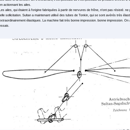
en actionnant les ailes.
Les ailes, qui étaient à l'origine fabriquées à partir de nervures de frêne, n'ont pas résisté. 
telle sollicitation. Sultan a maintenant utilisé des tubes de Tonkin, qui se sont avérés très éla
extraordinairement élastiques. La machine fait très bonne impression. bonne impression. On 
essais.