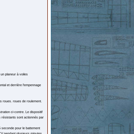
 un planeur à voiles
zontal et derrière l'empennage
es roues. roues de roulement.
ration ci-contre. Le dispositif
 résistants sont actionnés par
,5 seconde pour le battement
 2 CV pendant plusieurs minutes