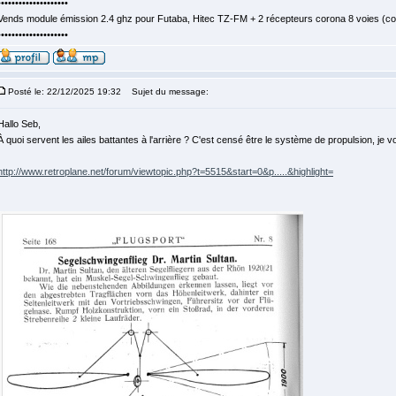
••••••••••••••••••••
Vends module émission 2.4 ghz pour Futaba, Hitec TZ-FM + 2 récepteurs corona 8 voies (c
••••••••••••••••••••
Posté le: 22/12/2025 19:32
Sujet du message:
Hallo Seb,
À quoi servent les ailes battantes à l'arrière ? C'est censé être le système de propulsion, je vo
http://www.retroplane.net/forum/viewtopic.php?t=5515&start=0&p.....&highlight=