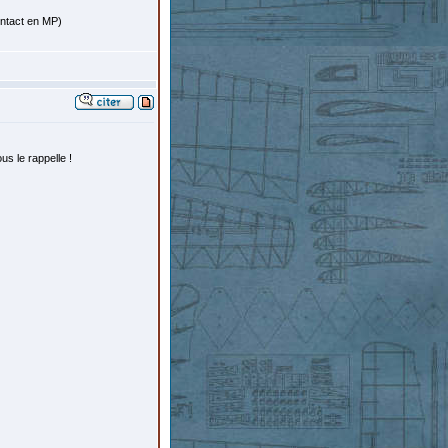
ontact en MP)
us le rappelle !