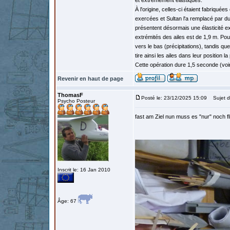
et extrêmement élastiques.
À l'origine, celles-ci étaient fabriqué
exercées et Sultan l'a remplacé par du
présentent désormais une élasticité exc
extrémités des ailes est de 1,9 m. Pou
vers le bas (précipitations), tandis qu
tire ainsi les ailes dans leur position
Cette opération dure 1,5 seconde (voir 
Revenir en haut de page
ThomasF
Posté le: 23/12/2025 15:09
Sujet d
Psycho Posteur
fast am Ziel nun muss es "nur" noch fl
Inscrit le: 16 Jan 2010
Âge: 67