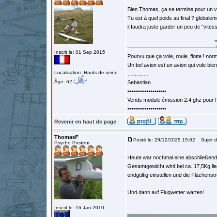
Bien Thomas, ça se termine pour un v
Tu est à quel poids au final ? globale
il faudra juste garder un peu de "vite
Inscrit le: 01 Sep 2015
Pourvu que ça vole, roule, flotte ! norm
Un bel avion est un avion qui vole bie
Localisation: Hauts de seine
…………
Âge: 62
Sebastian
••••••••••••••••••••
Vends module émission 2.4 ghz pour F
••••••••••••••••••••
Revenir en haut de page
ThomasF
Posté le: 29/12/2025 15:02
Sujet d
Psycho Posteur
Heute war nochmal eine abschließende
Gesamtgewicht wird bei ca. 17,5Kg li
endgültig einstellen und die Flächenstr
Und dann auf Flugwetter warten!
Inscrit le: 16 Jan 2010