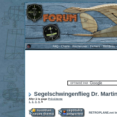
FAQ
-
Charte
-
Rechercher
-
Fichiers
-
Membres
Segelschwingenflieg Dr. Martin
Aller à la page
Précédente
1
,
2
,
3
,
4
,
5
RETROPLANE.net In