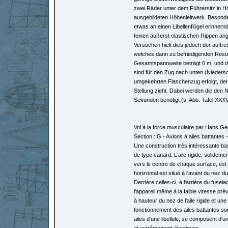
zwei Räder unter dem Führersitz in H
ausgebildeten Höhenleitwerk. Besonder
etwas an einen Libellenflügel erinner
feinen äußerst elastischen Rippen ang
Versuchen hielt dies jedoch der auftr
welches dann zu befriedigenden Resulta
Gesamtspannweite beträgt 6 m, und d
sind für den Zug nach unten (Nieders
umgekehrten Flaschenzug erfolgt, der 
Stellung zieht. Dabei werden die den
Sekunden benötigt (s. Abb. Tafel XXXVI
Vol à la force musculaire par Hans Geo
Section : G - Avions à ailes battantes
Une construction très intéressante ba
de type canard. L'aile rigide, solidem
vers le centre de chaque surface, est 
horizontal est situé à l'avant du nez du
Derrière celles-ci, à l'arrière du fusela
l'appareil même à la faible vitesse pré
à hauteur du nez de l'aile rigide et un
fonctionnement des ailes battantes son
ailes d'une libellule, se composent d'u