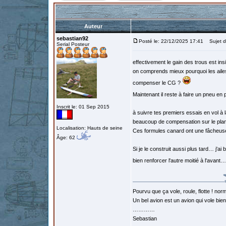
Auteur
sebastian92
Posté le: 22/12/2025 17:41
Sujet d
Serial Posteur
effectivement le gain des trous est insi
on comprends mieux pourquoi les ailes b
compenser le CG ?
Maintenant il reste à faire un pneu en
Inscrit le: 01 Sep 2015
à suivre tes premiers essais en vol à 
beaucoup de compensation sur le pl
Localisation: Hauts de seine
Ces formules canard ont une fâcheus
Âge: 62
Si je le construit aussi plus tard… j'ai 
bien renforcer l'autre moitié à l'avant
Pourvu que ça vole, roule, flotte ! norm
Un bel avion est un avion qui vole bie
…………
Sebastian