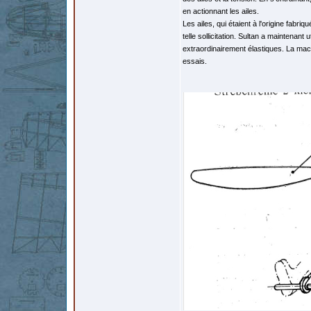
en actionnant les ailes.
Les ailes, qui étaient à l'origine fabr
telle sollicitation. Sultan a maintenant
extraordinairement élastiques. La mac
essais.