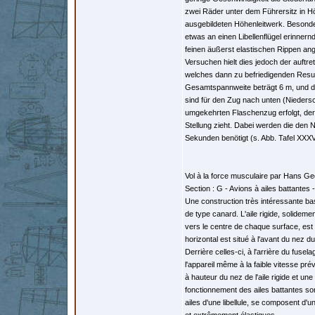
zwei Räder unter dem Führersitz in H
ausgebildeten Höhenleitwerk. Besonder
etwas an einen Libellenflügel erinner
feinen äußerst elastischen Rippen ang
Versuchen hielt dies jedoch der auftr
welches dann zu befriedigenden Resulta
Gesamtspannweite beträgt 6 m, und d
sind für den Zug nach unten (Nieders
umgekehrten Flaschenzug erfolgt, der 
Stellung zieht. Dabei werden die den
Sekunden benötigt (s. Abb. Tafel XXXVI
Vol à la force musculaire par Hans Geo
Section : G - Avions à ailes battantes
Une construction très intéressante ba
de type canard. L'aile rigide, solidem
vers le centre de chaque surface, est 
horizontal est situé à l'avant du nez du
Derrière celles-ci, à l'arrière du fusela
l'appareil même à la faible vitesse pré
à hauteur du nez de l'aile rigide et un
fonctionnement des ailes battantes son
ailes d'une libellule, se composent d'u