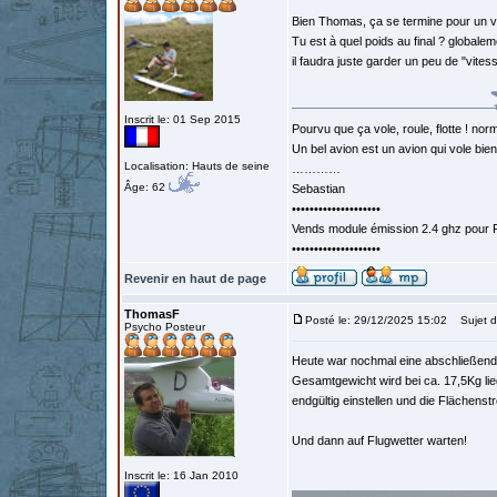
Bien Thomas, ça se termine pour un v
Tu est à quel poids au final ? globale
il faudra juste garder un peu de "vite
Inscrit le: 01 Sep 2015
Pourvu que ça vole, roule, flotte ! norm
Un bel avion est un avion qui vole bie
Localisation: Hauts de seine
…………
Âge: 62
Sebastian
••••••••••••••••••••
Vends module émission 2.4 ghz pour F
••••••••••••••••••••
Revenir en haut de page
ThomasF
Posté le: 29/12/2025 15:02
Sujet d
Psycho Posteur
Heute war nochmal eine abschließende
Gesamtgewicht wird bei ca. 17,5Kg li
endgültig einstellen und die Flächenstr
Und dann auf Flugwetter warten!
Inscrit le: 16 Jan 2010