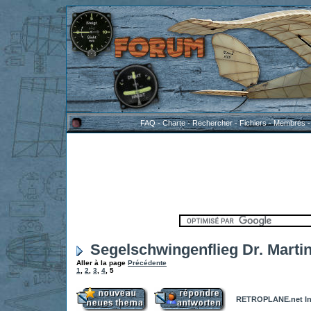
FAQ
-
Charte
-
Rechercher
-
Fichiers
-
Membres
Segelschwingenflieg Dr. Martin
Aller à la page
Précédente
1
,
2
,
3
,
4
,
5
RETROPLANE.net In