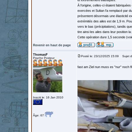
et extrêmement élastiques.
À l'origine, celles-ci étaient fabriqué
exercées et Sultan l'a remplacé par du
présentent désormais une élasticité exc
extrémités des ailes est de 1,9 m. Pou
vers le bas (précipitations), tandis qu
tire ainsi les ailes dans leur position
Cette opération dure 1,5 seconde (voir 
Revenir en haut de page
ThomasF
Posté le: 23/12/2025 15:09
Sujet d
Psycho Posteur
fast am Ziel nun muss es "nur" noch fl
Inscrit le: 16 Jan 2010
Âge: 67