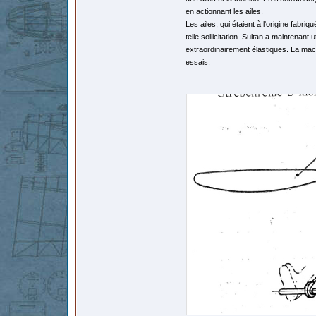
en actionnant les ailes.
Les ailes, qui étaient à l'origine fabr
telle sollicitation. Sultan a maintenant
extraordinairement élastiques. La mac
essais.