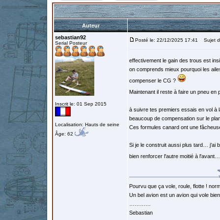
Auteur
sebastian92
Posté le: 22/12/2025 17:41
Sujet d
Serial Posteur
effectivement le gain des trous est insi
on comprends mieux pourquoi les ailes b
compenser le CG ?
Maintenant il reste à faire un pneu en
Inscrit le: 01 Sep 2015
à suivre tes premiers essais en vol à 
beaucoup de compensation sur le pl
Localisation: Hauts de seine
Ces formules canard ont une fâcheus
Âge: 62
Si je le construit aussi plus tard… j'ai 
bien renforcer l'autre moitié à l'avant
Pourvu que ça vole, roule, flotte ! norm
Un bel avion est un avion qui vole bie
…………
Sebastian