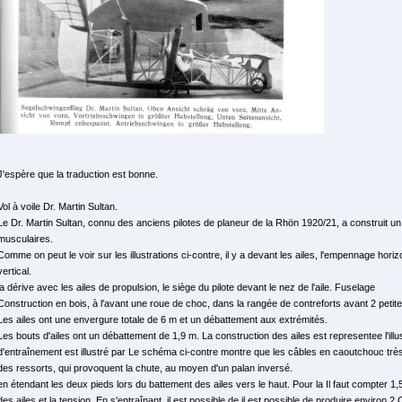
J'espère que la traduction est bonne.
Vol à voile Dr. Martin Sultan.
Le Dr. Martin Sultan, connu des anciens pilotes de planeur de la Rhön 1920/21, a construit un
musculaires.
Comme on peut le voir sur les illustrations ci-contre, il y a devant les ailes, l'empennage hori
vertical.
la dérive avec les ailes de propulsion, le siège du pilote devant le nez de l'aile. Fuselage
Construction en bois, à l'avant une roue de choc, dans la rangée de contreforts avant 2 petit
Les ailes ont une envergure totale de 6 m et un débattement aux extrémités.
Les bouts d'ailes ont un débattement de 1,9 m. La construction des ailes est representee l'illust
d'entraînement est illustré par Le schéma ci-contre montre que les câbles en caoutchouc très
des ressorts, qui provoquent la chute, au moyen d'un palan inversé.
en étendant les deux pieds lors du battement des ailes vers le haut. Pour la Il faut compter 1
des ailes et la tension. En s'entraînant, il est possible de il est possible de produire environ