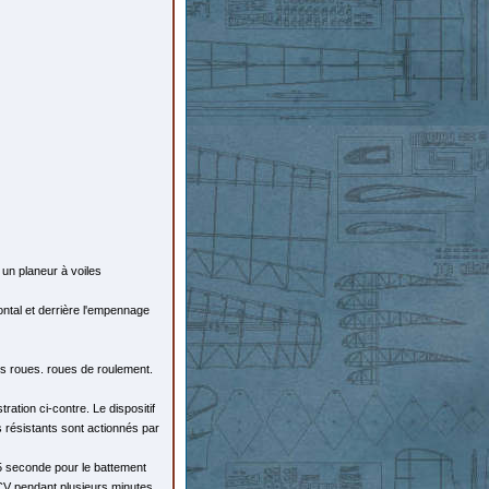
 un planeur à voiles
zontal et derrière l'empennage
es roues. roues de roulement.
ration ci-contre. Le dispositif
 résistants sont actionnés par
,5 seconde pour le battement
 2 CV pendant plusieurs minutes