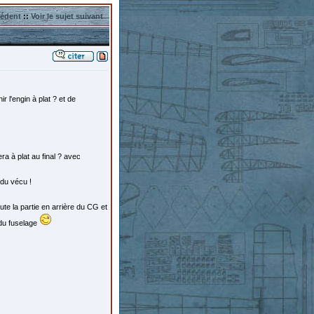
cédent
::
Voir le sujet suivant
 l'engin à plat ? et de
ra à plat au final ? avec
du vécu !
oute la partie en arrière du CG et
 du fuselage