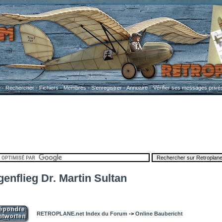
e
-
Rechercher
-
Fichiers
-
Membres
-
S'enregistrer
-
Annuaire
-
Vérifier ses messages privé
enflieg Dr. Martin Sultan
RETROPLANE.net Index du Forum
->
Online Baubericht