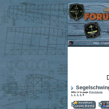
FAQ
-
Chart
Segelschwing
Aller à la page
Précédente
1
,
2
,
3
,
4
,
5