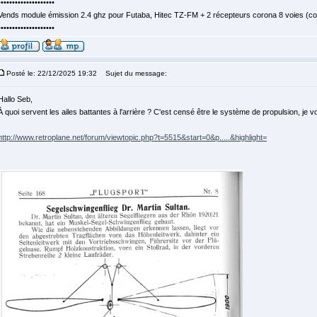
••••••••••••••••••••
Vends module émission 2.4 ghz pour Futaba, Hitec TZ-FM + 2 récepteurs corona 8 voies (c
••••••••••••••••••••
Posté le: 22/12/2025 19:32
Sujet du message:
Hallo Seb,
À quoi servent les ailes battantes à l'arrière ? C'est censé être le système de propulsion, je vo
http://www.retroplane.net/forum/viewtopic.php?t=5515&start=0&p.....&highlight=