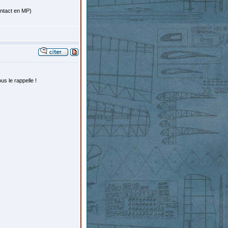
ontact en MP)
us le rappelle !