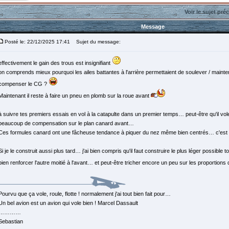
Voir le sujet pré
Message
Posté le: 22/12/2025 17:41
Sujet du message:
effectivement le gain des trous est insignifiant
on comprends mieux pourquoi les ailes battantes à l'arrière permettaient de soulever / maintenir
compenser le CG ?
Maintenant il reste à faire un pneu en plomb sur la roue avant
à suivre tes premiers essais en vol à la catapulte dans un premier temps… peut-être qu'il vole
beaucoup de compensation sur le plan canard avant…
Ces formules canard ont une fâcheuse tendance à piquer du nez même bien centrés… c'est 
Si je le construit aussi plus tard… j'ai bien compris qu'il faut construire le plus léger possible t
bien renforcer l'autre moitié à l'avant… et peut-être tricher encore un peu sur les proportions
Pourvu que ça vole, roule, flotte ! normalement j'ai tout bien fait pour…
Un bel avion est un avion qui vole bien ! Marcel Dassault
…………
Sebastian