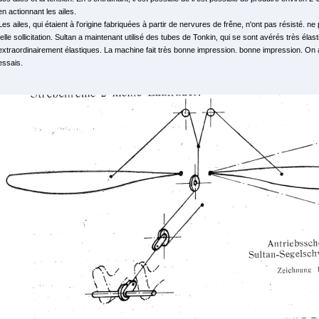
en actionnant les ailes.
Les ailes, qui étaient à l'origine fabriquées à partir de nervures de frêne, n'ont pas résisté. 
telle sollicitation. Sultan a maintenant utilisé des tubes de Tonkin, qui se sont avérés très éla
extraordinairement élastiques. La machine fait très bonne impression. bonne impression. On 
essais.