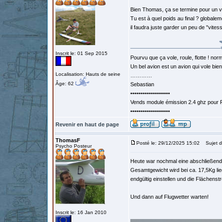
Bien Thomas, ça se termine pour un v
Tu est à quel poids au final ? globale
il faudra juste garder un peu de "vite
Inscrit le: 01 Sep 2015
Pourvu que ça vole, roule, flotte ! norm
Un bel avion est un avion qui vole bie
Localisation: Hauts de seine
…………
Âge: 62
Sebastian
••••••••••••••••••••
Vends module émission 2.4 ghz pour F
••••••••••••••••••••
Revenir en haut de page
ThomasF
Posté le: 29/12/2025 15:02
Sujet d
Psycho Posteur
Heute war nochmal eine abschließende
Gesamtgewicht wird bei ca. 17,5Kg li
endgültig einstellen und die Flächenstr
Und dann auf Flugwetter warten!
Inscrit le: 16 Jan 2010