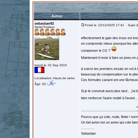
Auteur
sebastian92
Posté le: 22/12/2025 17:41
Sujet d
Serial Posteur
effectivement le gain des trous est insi
on comprends mieux pourquoi les ailes b
compenser le CG ?
Maintenant il reste à faire un pneu en
Inscrit le: 01 Sep 2015
à suivre tes premiers essais en vol à 
beaucoup de compensation sur le pl
Localisation: Hauts de seine
Ces formules canard ont une fâcheus
Âge: 62
Si je le construit aussi plus tard… j'ai 
bien renforcer l'autre moitié à l'avant
Pourvu que ça vole, roule, flotte ! norm
Un bel avion est un avion qui vole bie
…………
Sebastian