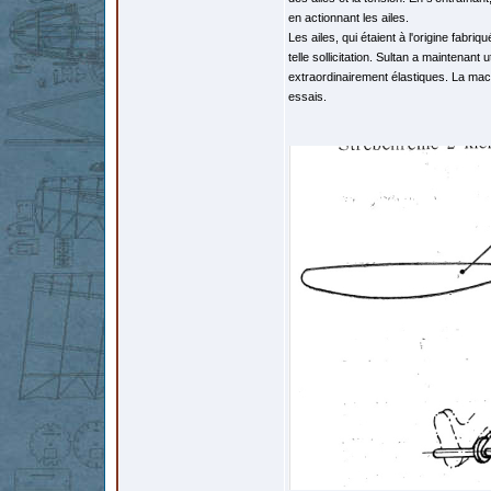
en actionnant les ailes.
Les ailes, qui étaient à l'origine fabr
telle sollicitation. Sultan a maintenant
extraordinairement élastiques. La mac
essais.