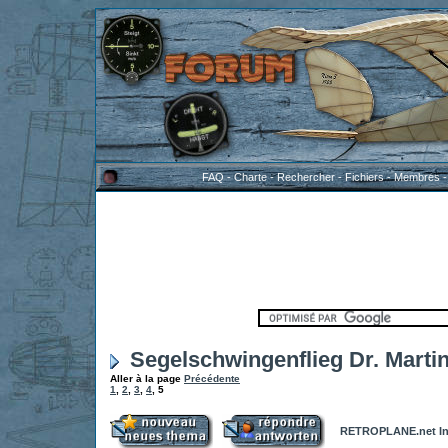
FAQ
-
Charte
-
Rechercher
-
Fichiers
-
Membres
Segelschwingenflieg Dr. Martin
Aller à la page
Précédente
1
,
2
,
3
,
4
,
5
RETROPLANE.net In