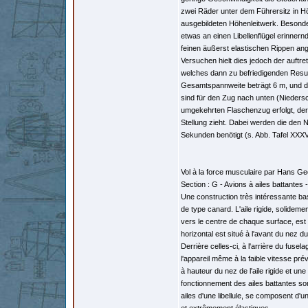
zwei Räder unter dem Führersitz in H
ausgebildeten Höhenleitwerk. Besonder
etwas an einen Libellenflügel erinner
feinen äußerst elastischen Rippen ang
Versuchen hielt dies jedoch der auftr
welches dann zu befriedigenden Resulta
Gesamtspannweite beträgt 6 m, und d
sind für den Zug nach unten (Nieders
umgekehrten Flaschenzug erfolgt, der 
Stellung zieht. Dabei werden die den
Sekunden benötigt (s. Abb. Tafel XXXVI
Vol à la force musculaire par Hans Geo
Section : G - Avions à ailes battantes
Une construction très intéressante ba
de type canard. L'aile rigide, solidem
vers le centre de chaque surface, est 
horizontal est situé à l'avant du nez du
Derrière celles-ci, à l'arrière du fusela
l'appareil même à la faible vitesse pré
à hauteur du nez de l'aile rigide et un
fonctionnement des ailes battantes son
ailes d'une libellule, se composent d'u