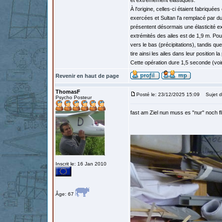
et extrêmement élastiques.
À l'origine, celles-ci étaient fabriqué
exercées et Sultan l'a remplacé par du
présentent désormais une élasticité exc
extrémités des ailes est de 1,9 m. Pou
vers le bas (précipitations), tandis qu
tire ainsi les ailes dans leur position
Cette opération dure 1,5 seconde (voir 
Revenir en haut de page
ThomasF
Posté le: 23/12/2025 15:09
Sujet d
Psycho Posteur
fast am Ziel nun muss es "nur" noch fl
Inscrit le: 16 Jan 2010
Âge: 67