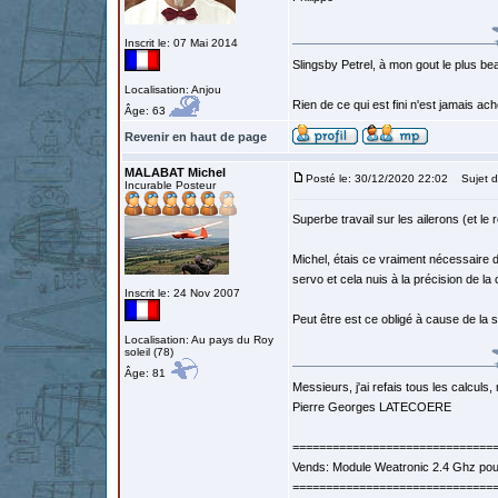
Inscrit le: 07 Mai 2014
Slingsby Petrel, à mon gout le plus beau
Localisation: Anjou
Rien de ce qui est fini n'est jamais a
Âge: 63
Revenir en haut de page
MALABAT Michel
Posté le: 30/12/2020 22:02
Sujet d
Incurable Posteur
Superbe travail sur les ailerons (et le 
Michel, étais ce vraiment nécessaire d
servo et cela nuis à la précision de 
Inscrit le: 24 Nov 2007
Peut être est ce obligé à cause de la 
Localisation: Au pays du Roy
soleil (78)
Âge: 81
Messieurs, j'ai refais tous les calculs, 
Pierre Georges LATECOERE
==============================
Vends: Module Weatronic 2.4 Ghz po
==============================