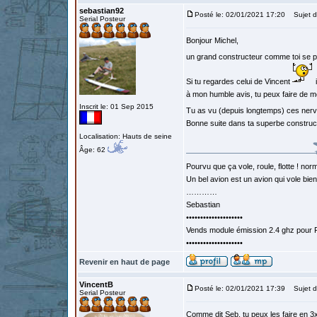
sebastian92
Posté le: 02/01/2021 17:20
Sujet d
Serial Posteur
Bonjour Michel,
un grand constructeur comme toi se 
Si tu regardes celui de Vincent
i
à mon humble avis, tu peux faire de mê
Inscrit le: 01 Sep 2015
Tu as vu (depuis longtemps) ces nervu
Bonne suite dans ta superbe construct
Localisation: Hauts de seine
Âge: 62
Pourvu que ça vole, roule, flotte ! norm
Un bel avion est un avion qui vole bie
…………
Sebastian
••••••••••••••••••••
Vends module émission 2.4 ghz pour F
••••••••••••••••••••
Revenir en haut de page
VincentB
Posté le: 02/01/2021 17:39
Sujet d
Serial Posteur
Comme dit Seb, tu peux les faire en 3