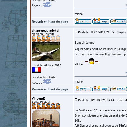
Localisation: blois
Âge: 60
michel
Revenir en haut de page
chantereau michel
Posté le: 11/01/2021 20:55
Sujet d
Maniaco Posteur
Bonsoir à tous
A quel poids peut-on estimer le Musge
Les ailes font environ 1kg chacune, p
Michel
Inscrit le: 02 Nov 2010
Localisation: blois
michel
Âge: 60
Revenir en haut de page
VincentB
Posté le: 12/01/2021 06:44
Sujet d
Serial Posteur
Le MG12a au 1/3 a une surface alair
Si on considère une charge alaire de 
10kg
A 9.1kg la charge alaire sera de 55g/