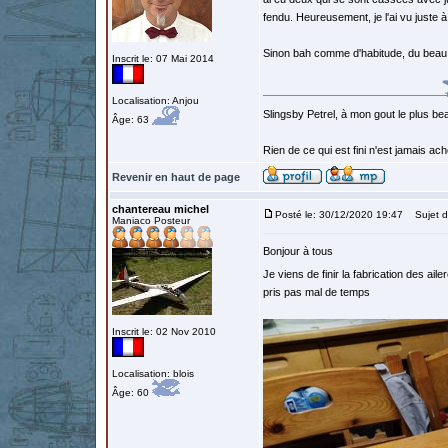
fendu. Heureusement, je l'ai vu juste 
Sinon bah comme d'habitude, du beau 
Inscrit le: 07 Mai 2014
Localisation: Anjou
Slingsby Petrel, à mon gout le plus beau
Âge: 63
Rien de ce qui est fini n'est jamais a
Revenir en haut de page
chantereau michel
Posté le: 30/12/2020 19:47
Sujet d
Maniaco Posteur
Bonjour à tous
Je viens de finir la fabrication des aile
pris pas mal de temps
Inscrit le: 02 Nov 2010
Localisation: blois
Âge: 60