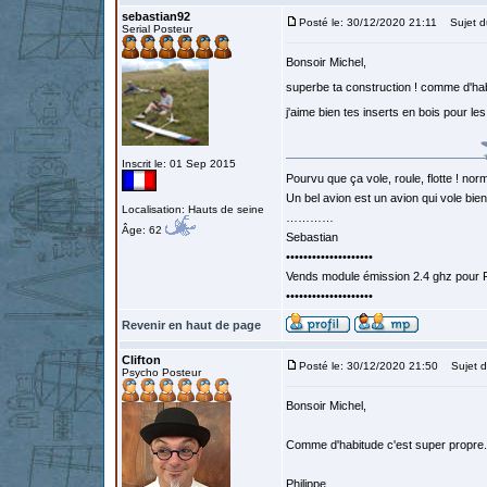
sebastian92
Posté le: 30/12/2020 21:11
Sujet d
Serial Posteur
Bonsoir Michel,
superbe ta construction ! comme d'h
j'aime bien tes inserts en bois pour l
Inscrit le: 01 Sep 2015
Pourvu que ça vole, roule, flotte ! norm
Un bel avion est un avion qui vole bie
Localisation: Hauts de seine
…………
Âge: 62
Sebastian
••••••••••••••••••••
Vends module émission 2.4 ghz pour F
••••••••••••••••••••
Revenir en haut de page
Clifton
Posté le: 30/12/2020 21:50
Sujet d
Psycho Posteur
Bonsoir Michel,
Comme d'habitude c'est super propre. 
Philippe