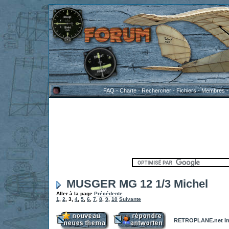
FAQ
-
Charte
-
Rechercher
-
Fichiers
-
Membres
MUSGER MG 12 1/3 Michel
Aller à la page
Précédente
1
,
2
,
3
,
4
,
5
,
6
,
7
,
8
,
9
,
10
Suivante
RETROPLANE.net In