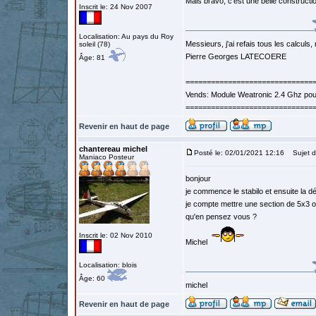
Mais bravo, c'est une belle constructi
Inscrit le: 24 Nov 2007
Localisation: Au pays du Roy
Messieurs, j'ai refais tous les calculs, 
soleil (78)
Pierre Georges LATECOERE
Âge: 81
==============================
Vends: Module Weatronic 2.4 Ghz po
==============================
Revenir en haut de page
chantereau michel
Posté le: 02/01/2021 12:16
Sujet d
Maniaco Posteur
bonjour
je commence le stabilo et ensuite la d
je compte mettre une section de 5x3 o
qu'en pensez vous ?
Inscrit le: 02 Nov 2010
Michel
Localisation: blois
Âge: 60
michel
Revenir en haut de page