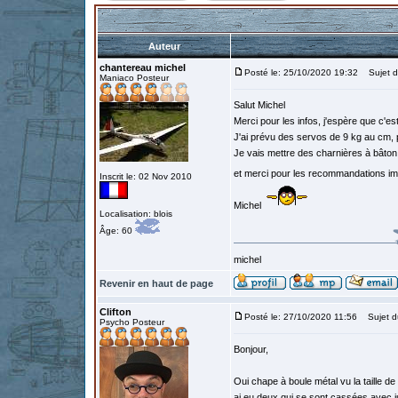
Auteur
chantereau michel
Posté le: 25/10/2020 19:32
Sujet d
Maniaco Posteur
Salut Michel
Merci pour les infos, j'espère que c'es
J'ai prévu des servos de 9 kg au cm, p
Je vais mettre des charnières à bâton 
et merci pour les recommandations i
Inscrit le: 02 Nov 2010
Michel
Localisation: blois
Âge: 60
michel
Revenir en haut de page
Clifton
Posté le: 27/10/2020 11:56
Sujet d
Psycho Posteur
Bonjour,
Oui chape à boule métal vu la taille d
ai eu deux qui se sont cassées avec jus