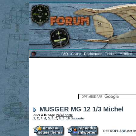
FAQ
-
Charte
-
Rechercher
-
Fichiers
-
Membres
MUSGER MG 12 1/3 Michel
Aller à la page
Précédente
1
,
2
,
3
,
4
,
5
,
6
,
7
,
8
,
9
,
10
Suivante
RETROPLANE.net In