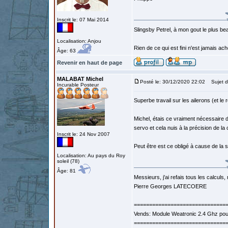
Inscrit le: 07 Mai 2014
Slingsby Petrel, à mon gout le plus beau
Localisation: Anjou
Rien de ce qui est fini n'est jamais a
Âge: 63
Revenir en haut de page
MALABAT Michel
Posté le: 30/12/2020 22:02
Sujet d
Incurable Posteur
Superbe travail sur les ailerons (et le 
Michel, étais ce vraiment nécessaire d
servo et cela nuis à la précision de 
Inscrit le: 24 Nov 2007
Peut être est ce obligé à cause de la 
Localisation: Au pays du Roy
soleil (78)
Âge: 81
Messieurs, j'ai refais tous les calculs, 
Pierre Georges LATECOERE
==============================
Vends: Module Weatronic 2.4 Ghz po
==============================