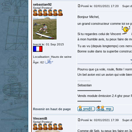
sebastian92
Posté le: 02/01/2021 17:20
Sujet d
Serial Posteur
Bonjour Michel,
un grand constructeur comme toi se 
Si tu regardes celui de Vincent
i
à mon humble avis, tu peux faire de mê
Inscrit le: 01 Sep 2015
Tu as vu (depuis longtemps) ces nervu
Bonne suite dans ta superbe construct
Localisation: Hauts de seine
Âge: 62
Pourvu que ça vole, roule, flotte ! norm
Un bel avion est un avion qui vole bie
…………
Sebastian
••••••••••••••••••••
Vends module émission 2.4 ghz pour F
••••••••••••••••••••
Revenir en haut de page
VincentB
Posté le: 02/01/2021 17:39
Sujet d
Serial Posteur
Comme dit Seb, tu peux les faire en 3