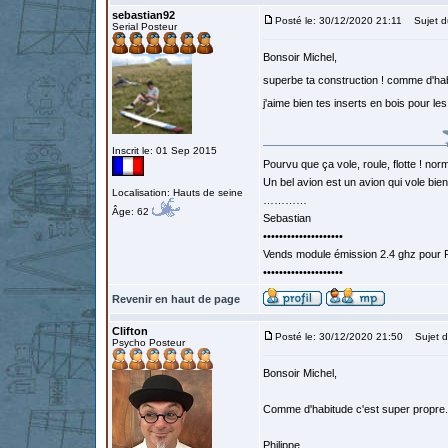
sebastian92
Posté le: 30/12/2020 21:11
Sujet d
Serial Posteur
Bonsoir Michel,
superbe ta construction ! comme d'h
j'aime bien tes inserts en bois pour l
Inscrit le: 01 Sep 2015
Pourvu que ça vole, roule, flotte ! norm
Un bel avion est un avion qui vole bie
Localisation: Hauts de seine
…………
Âge: 62
Sebastian
••••••••••••••••••••
Vends module émission 2.4 ghz pour F
••••••••••••••••••••
Revenir en haut de page
Clifton
Posté le: 30/12/2020 21:50
Sujet d
Psycho Posteur
Bonsoir Michel,
Comme d'habitude c'est super propre. 
Philippe