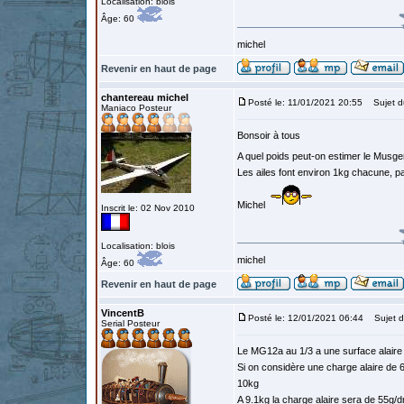
Localisation: blois
Âge: 60
michel
Revenir en haut de page
chantereau michel
Posté le: 11/01/2021 20:55
Sujet d
Maniaco Posteur
Bonsoir à tous
A quel poids peut-on estimer le Musge
Les ailes font environ 1kg chacune, p
Michel
Inscrit le: 02 Nov 2010
Localisation: blois
michel
Âge: 60
Revenir en haut de page
VincentB
Posté le: 12/01/2021 06:44
Sujet d
Serial Posteur
Le MG12a au 1/3 a une surface alair
Si on considère une charge alaire de 
10kg
A 9.1kg la charge alaire sera de 55g/