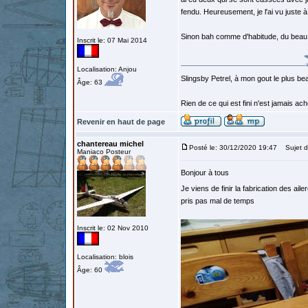
fendu. Heureusement, je l'ai vu juste 
Sinon bah comme d'habitude, du beau 
Inscrit le: 07 Mai 2014
Localisation: Anjou
Slingsby Petrel, à mon gout le plus beau
Âge: 63
Rien de ce qui est fini n'est jamais a
Revenir en haut de page
chantereau michel
Posté le: 30/12/2020 19:47
Sujet d
Maniaco Posteur
Bonjour à tous
Je viens de finir la fabrication des aile
pris pas mal de temps
Inscrit le: 02 Nov 2010
Localisation: blois
Âge: 60