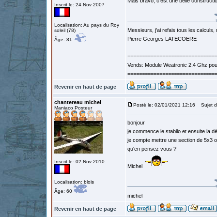
Mais bravo, c'est une belle constructi
Inscrit le: 24 Nov 2007
Localisation: Au pays du Roy
Messieurs, j'ai refais tous les calculs, 
soleil (78)
Pierre Georges LATECOERE
Âge: 81
==============================
Vends: Module Weatronic 2.4 Ghz po
==============================
Revenir en haut de page
chantereau michel
Posté le: 02/01/2021 12:16
Sujet d
Maniaco Posteur
bonjour
je commence le stabilo et ensuite la d
je compte mettre une section de 5x3 o
qu'en pensez vous ?
Inscrit le: 02 Nov 2010
Michel
Localisation: blois
Âge: 60
michel
Revenir en haut de page