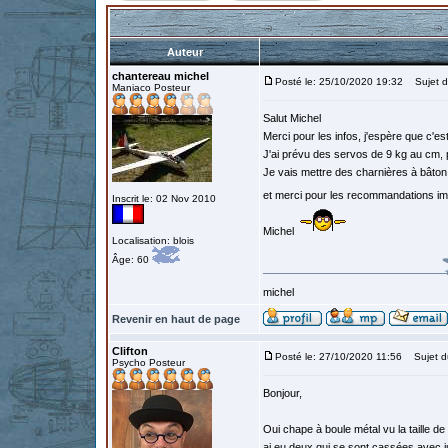
Auteur
chantereau michel
Posté le: 25/10/2020 19:32
Sujet d
Maniaco Posteur
Salut Michel
Merci pour les infos, j'espère que c'es
J'ai prévu des servos de 9 kg au cm, p
Je vais mettre des charnières à bâton 
et merci pour les recommandations i
Inscrit le: 02 Nov 2010
Michel
Localisation: blois
Âge: 60
michel
Revenir en haut de page
Clifton
Posté le: 27/10/2020 11:56
Sujet d
Psycho Posteur
Bonjour,
Oui chape à boule métal vu la taille d
ai eu deux qui se sont cassées avec jus