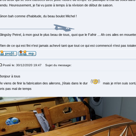
fendu. Heureusement, je l'ai vu juste à temps à la révision de début de saison.
Sinon bah comme d'habitude, du beau boulot Michel !
Slingsby Petrel, à mon gout le plus beau de tous, quoi que le Fafnir ... Ah ces ailes en mouette, 
Rien de ce qui est fini n'est jamais achevé tant que tout ce qui est commencé n'est pas total
Posté le: 30/12/2020 19:47
Sujet du message:
Bonjour à tous
Je viens de finir la fabrication des ailerons, j'étais dans le dur
mais je m'en suis sorti
pris pas mal de temps