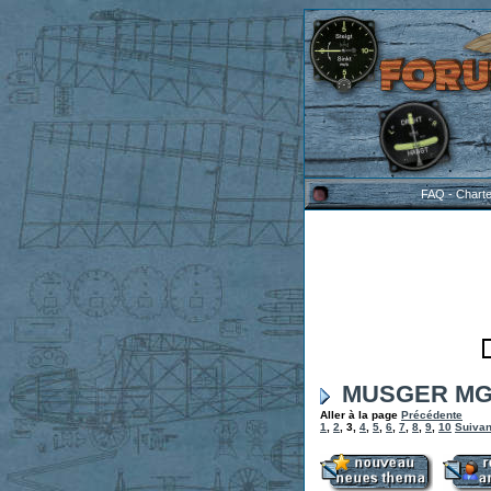
FAQ
-
Chart
MUSGER MG 1
Aller à la page
Précédente
1
,
2
,
3
,
4
,
5
,
6
,
7
,
8
,
9
,
10
Suivan