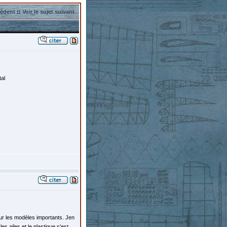
cédent
::
Voir le sujet suivant
tal
sur les modèles importants. Jen
es ailes et le plastique s'est