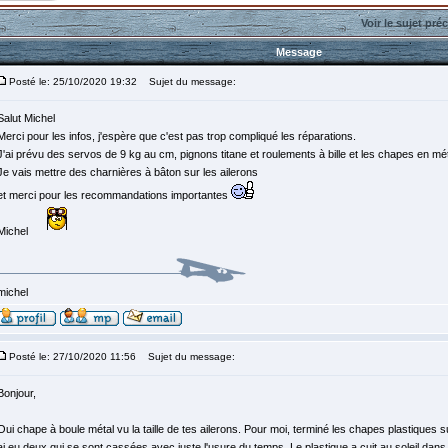
Voir le sujet pré
Message
Posté le: 25/10/2020 19:32
Sujet du message:
Salut Michel
Merci pour les infos, j'espère que c'est pas trop compliqué les réparations.
J'ai prévu des servos de 9 kg au cm, pignons titane et roulements à bille et les chapes en mé
Je vais mettre des charnières à bâton sur les ailerons
et merci pour les recommandations importantes
Michel
michel
Posté le: 27/10/2020 11:56
Sujet du message:
Bonjour,
Oui chape à boule métal vu la taille de tes ailerons. Pour moi, terminé les chapes plastiques 
ai eu deux qui se sont cassées avec juste l'usure du temps. Le plastique a cuit au soleil dans l