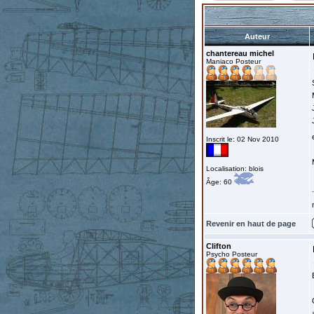
Auteur
chantereau michel
Maniaco Posteur
Inscrit le: 02 Nov 2010
Localisation: blois
Âge: 60
Revenir en haut de page
Clifton
Psycho Posteur