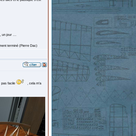
un jour ....
ement terminé (Pierre Dac)
, pas facile
, cela m'a