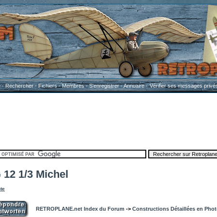
e
-
Rechercher
-
Fichiers
-
Membres
-
S'enregistrer
-
Annuaire
-
Vérifier ses messages privé
2 1/3 Michel
te
RETROPLANE.net Index du Forum
->
Constructions Détaillées en Pho