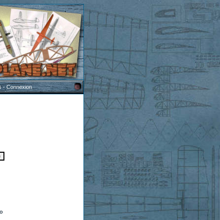
s
-
Connexion
to