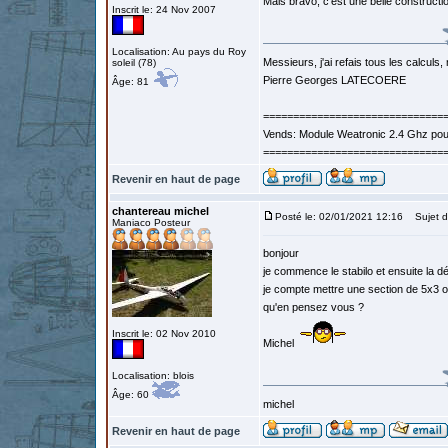
Mais bravo, c'est une belle constructi
Inscrit le: 24 Nov 2007
Localisation: Au pays du Roy
Messieurs, j'ai refais tous les calculs, 
soleil (78)
Pierre Georges LATECOERE
Âge: 81
==============================
Vends: Module Weatronic 2.4 Ghz po
==============================
Revenir en haut de page
chantereau michel
Posté le: 02/01/2021 12:16
Sujet d
Maniaco Posteur
bonjour
je commence le stabilo et ensuite la d
je compte mettre une section de 5x3 o
qu'en pensez vous ?
Inscrit le: 02 Nov 2010
Michel
Localisation: blois
Âge: 60
michel
Revenir en haut de page