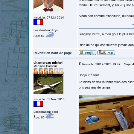
fendu. Heureusement, je l'ai vu juste 
Sinon bah comme d'habitude, du beau 
Inscrit le: 07 Mai 2014
Localisation: Anjou
Slingsby Petrel, à mon gout le plus beau
Âge: 63
Rien de ce qui est fini n'est jamais a
Revenir en haut de page
chantereau michel
Posté le: 30/12/2020 19:47
Sujet d
Maniaco Posteur
Bonjour à tous
Je viens de finir la fabrication des aile
pris pas mal de temps
Inscrit le: 02 Nov 2010
Localisation: blois
Âge: 60