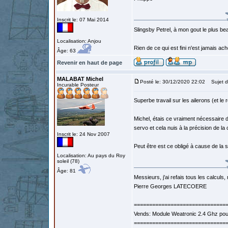
Inscrit le: 07 Mai 2014
Slingsby Petrel, à mon gout le plus beau
Localisation: Anjou
Rien de ce qui est fini n'est jamais a
Âge: 63
Revenir en haut de page
MALABAT Michel
Posté le: 30/12/2020 22:02
Sujet d
Incurable Posteur
Superbe travail sur les ailerons (et le 
Michel, étais ce vraiment nécessaire d
servo et cela nuis à la précision de 
Inscrit le: 24 Nov 2007
Peut être est ce obligé à cause de la 
Localisation: Au pays du Roy
soleil (78)
Âge: 81
Messieurs, j'ai refais tous les calculs, 
Pierre Georges LATECOERE
==============================
Vends: Module Weatronic 2.4 Ghz po
==============================