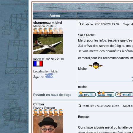
Auteur
chantereau michel
Posté le: 25/10/2020 19:32
Sujet d
Maniaco Posteur
Salut Michel
Merci pour les infos, j'espère que c'es
J'ai prévu des servos de 9 kg au cm, p
Je vais mettre des charnières à bâton 
et merci pour les recommandations i
Inscrit le: 02 Nov 2010
Michel
Localisation: blois
Âge: 60
michel
Revenir en haut de page
Clifton
Posté le: 27/10/2020 11:56
Sujet d
Psycho Posteur
Bonjour,
Oui chape à boule métal vu la taille d
ai eu deux qui se sont cassées avec jus