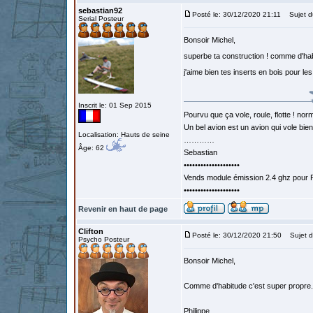
sebastian92
Posté le: 30/12/2020 21:11
Sujet d
Serial Posteur
Bonsoir Michel,
superbe ta construction ! comme d'h
j'aime bien tes inserts en bois pour l
Inscrit le: 01 Sep 2015
Pourvu que ça vole, roule, flotte ! norm
Un bel avion est un avion qui vole bie
Localisation: Hauts de seine
…………
Âge: 62
Sebastian
••••••••••••••••••••
Vends module émission 2.4 ghz pour F
••••••••••••••••••••
Revenir en haut de page
Clifton
Posté le: 30/12/2020 21:50
Sujet d
Psycho Posteur
Bonsoir Michel,
Comme d'habitude c'est super propre. 
Philippe