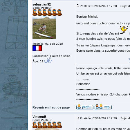
sebastian92
Posté le: 02/01/2021 17:20
Sujet d
Serial Posteur
Bonjour Michel,
un grand constructeur comme toi se 
Si tu regardes celui de Vincent
i
à mon humble avis, tu peux faire de mê
Inscrit le: 01 Sep 2015
Tu as vu (depuis longtemps) ces nervu
Bonne suite dans ta superbe construct
Localisation: Hauts de seine
Âge: 62
Pourvu que ça vole, roule, flotte ! norm
Un bel avion est un avion qui vole bie
…………
Sebastian
••••••••••••••••••••
Vends module émission 2.4 ghz pour F
••••••••••••••••••••
Revenir en haut de page
VincentB
Posté le: 02/01/2021 17:39
Sujet d
Serial Posteur
Comme dit Seb, tu peux les faire en 3