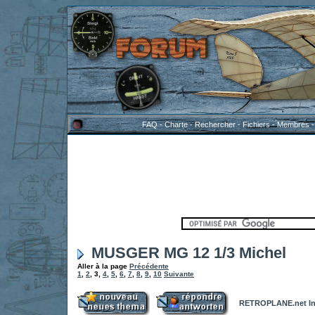
FAQ
-
Charte
-
Rechercher
-
Fichiers
-
Membres
MUSGER MG 12 1/3 Michel
Aller à la page
Précédente
1
,
2
,
3
,
4
,
5
,
6
,
7
,
8
,
9
,
10
Suivante
RETROPLANE.net In