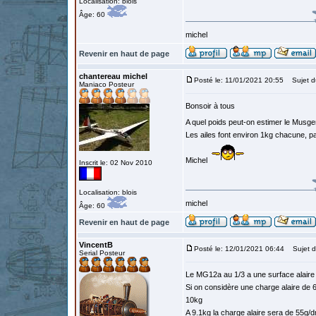
Localisation: blois
Âge: 60
michel
Revenir en haut de page
chantereau michel
Posté le: 11/01/2021 20:55
Sujet d
Maniaco Posteur
Bonsoir à tous
A quel poids peut-on estimer le Musge
Les ailes font environ 1kg chacune, p
Michel
Inscrit le: 02 Nov 2010
Localisation: blois
michel
Âge: 60
Revenir en haut de page
VincentB
Posté le: 12/01/2021 06:44
Sujet d
Serial Posteur
Le MG12a au 1/3 a une surface alair
Si on considère une charge alaire de 
10kg
A 9.1kg la charge alaire sera de 55g/