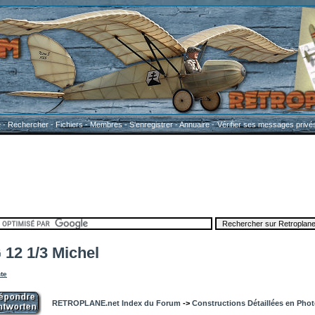
e
-
Rechercher
-
Fichiers
-
Membres
-
S'enregistrer
-
Annuaire
-
Vérifier ses messages privé
2 1/3 Michel
te
RETROPLANE.net Index du Forum
->
Constructions Détaillées en Pho