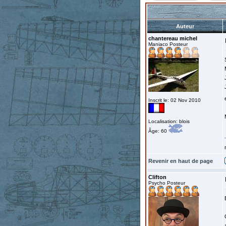
Auteur
chantereau michel
Maniaco Posteur
Inscrit le: 02 Nov 2010
Localisation: blois
Âge: 60
Revenir en haut de page
Clifton
Psycho Posteur