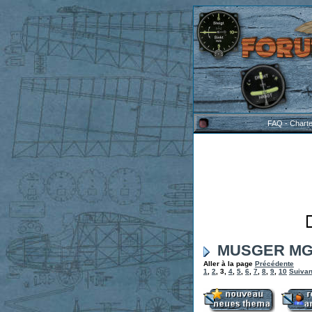
FAQ
-
Chart
MUSGER MG 1
Aller à la page
Précédente
1
,
2
,
3
,
4
,
5
,
6
,
7
,
8
,
9
,
10
Suivan