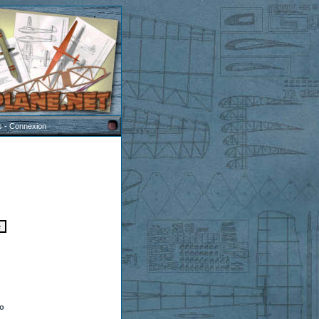
s
-
Connexion
to