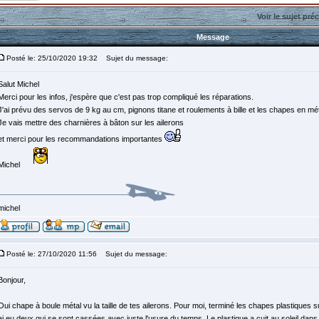
Voir le sujet pré
Message
Posté le: 25/10/2020 19:32
Sujet du message:
Salut Michel
Merci pour les infos, j'espère que c'est pas trop compliqué les réparations.
J'ai prévu des servos de 9 kg au cm, pignons titane et roulements à bille et les chapes en mé
Je vais mettre des charnières à bâton sur les ailerons
et merci pour les recommandations importantes
Michel
michel
Posté le: 27/10/2020 11:56
Sujet du message:
Bonjour,
Oui chape à boule métal vu la taille de tes ailerons. Pour moi, terminé les chapes plastiques 
ai eu deux qui se sont cassées avec juste l'usure du temps. Le plastique a cuit au soleil dans l