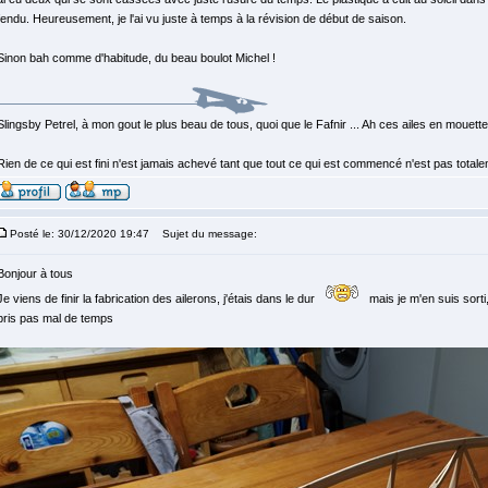
fendu. Heureusement, je l'ai vu juste à temps à la révision de début de saison.
Sinon bah comme d'habitude, du beau boulot Michel !
Slingsby Petrel, à mon gout le plus beau de tous, quoi que le Fafnir ... Ah ces ailes en mouette, 
Rien de ce qui est fini n'est jamais achevé tant que tout ce qui est commencé n'est pas total
Posté le: 30/12/2020 19:47
Sujet du message:
Bonjour à tous
Je viens de finir la fabrication des ailerons, j'étais dans le dur
mais je m'en suis sorti
pris pas mal de temps