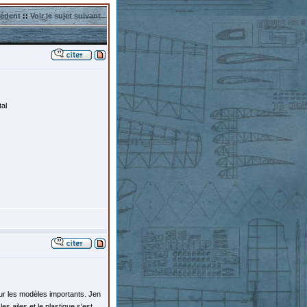
cédent
::
Voir le sujet suivant
tal
sur les modèles importants. Jen
es ailes et le plastique s'est