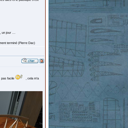
un jour ....
ement terminé (Pierre Dac)
, pas facile
, cela m'a