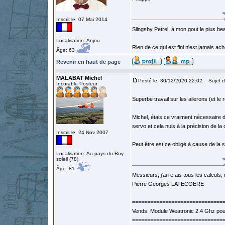
Inscrit le: 07 Mai 2014
Slingsby Petrel, à mon gout le plus beau
Localisation: Anjou
Rien de ce qui est fini n'est jamais a
Âge: 63
Revenir en haut de page
MALABAT Michel
Posté le: 30/12/2020 22:02
Sujet d
Incurable Posteur
Superbe travail sur les ailerons (et le 
Michel, étais ce vraiment nécessaire d
servo et cela nuis à la précision de 
Inscrit le: 24 Nov 2007
Peut être est ce obligé à cause de la 
Localisation: Au pays du Roy
soleil (78)
Âge: 81
Messieurs, j'ai refais tous les calculs, 
Pierre Georges LATECOERE
==============================
Vends: Module Weatronic 2.4 Ghz po
==============================