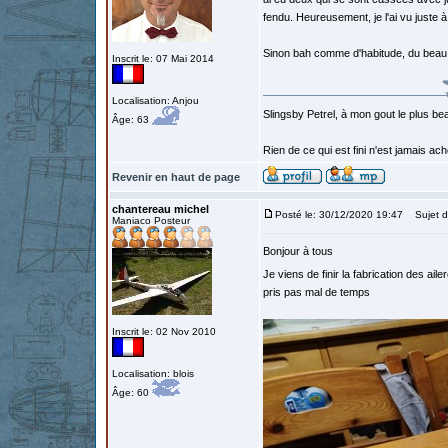
fendu. Heureusement, je l'ai vu juste 
Sinon bah comme d'habitude, du beau 
Inscrit le: 07 Mai 2014
Localisation: Anjou
Slingsby Petrel, à mon gout le plus beau
Âge: 63
Rien de ce qui est fini n'est jamais a
Revenir en haut de page
chantereau michel
Posté le: 30/12/2020 19:47
Sujet d
Maniaco Posteur
Bonjour à tous
Je viens de finir la fabrication des aile
pris pas mal de temps
Inscrit le: 02 Nov 2010
Localisation: blois
Âge: 60