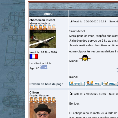
Auteur
chantereau michel
Posté le: 25/10/2020 19:32
Sujet d
Maniaco Posteur
Salut Michel
Merci pour les infos, j'espère que c'es
J'ai prévu des servos de 9 kg au cm, p
Je vais mettre des charnières à bâton 
et merci pour les recommandations i
Inscrit le: 02 Nov 2010
Michel
Localisation: blois
Âge: 60
michel
Revenir en haut de page
Clifton
Posté le: 27/10/2020 11:56
Sujet d
Psycho Posteur
Bonjour,
Oui chape à boule métal vu la taille d
ai eu deux qui se sont cassées avec jus