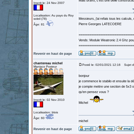
Mais bravo, c'est une belle constructi
Inscrit le: 24 Nov 2007
Localisation: Au pays du Roy
Messieurs, j'ai refais tous les calculs, 
soleil (78)
Pierre Georges LATECOERE
Âge: 81
==============================
Vends: Module Weatronic 2.4 Ghz po
==============================
Revenir en haut de page
chantereau michel
Posté le: 02/01/2021 12:16
Sujet d
Maniaco Posteur
bonjour
je commence le stabilo et ensuite la d
je compte mettre une section de 5x3 o
qu'en pensez vous ?
Inscrit le: 02 Nov 2010
Michel
Localisation: blois
Âge: 60
michel
Revenir en haut de page