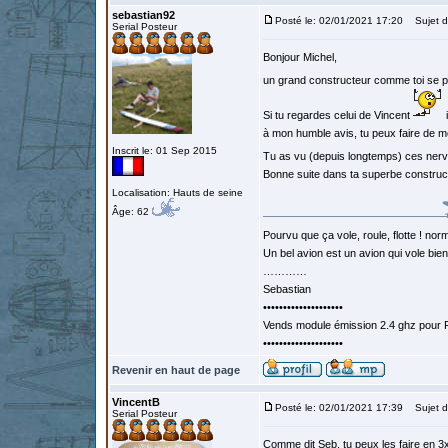
sebastian92
Posté le: 02/01/2021 17:20
Sujet d
Serial Posteur
Bonjour Michel,
un grand constructeur comme toi se 
Si tu regardes celui de Vincent
i
à mon humble avis, tu peux faire de mê
Inscrit le: 01 Sep 2015
Tu as vu (depuis longtemps) ces nervu
Bonne suite dans ta superbe construct
Localisation: Hauts de seine
Âge: 62
Pourvu que ça vole, roule, flotte ! norm
Un bel avion est un avion qui vole bie
…………
Sebastian
••••••••••••••••••••
Vends module émission 2.4 ghz pour F
••••••••••••••••••••
Revenir en haut de page
VincentB
Posté le: 02/01/2021 17:39
Sujet d
Serial Posteur
Comme dit Seb, tu peux les faire en 3