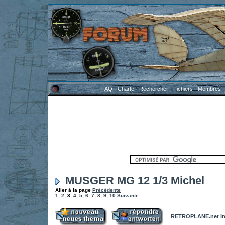
FAQ
-
Charte
-
Rechercher
-
Fichiers
-
Membres
MUSGER MG 12 1/3 Michel
Aller à la page
Précédente
1
,
2
,
3
,
4
,
5
,
6
,
7
,
8
,
9
,
10
Suivante
RETROPLANE.net In