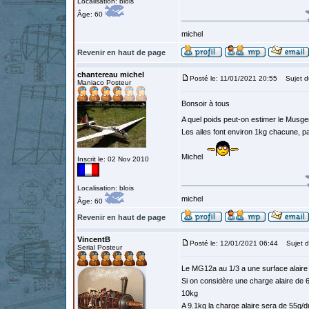
Localisation: blois
Âge: 60
michel
Revenir en haut de page
chantereau michel
Posté le: 11/01/2021 20:55
Sujet d
Maniaco Posteur
Bonsoir à tous
A quel poids peut-on estimer le Musge
Les ailes font environ 1kg chacune, p
Michel
Inscrit le: 02 Nov 2010
Localisation: blois
michel
Âge: 60
Revenir en haut de page
VincentB
Posté le: 12/01/2021 06:44
Sujet d
Serial Posteur
Le MG12a au 1/3 a une surface alair
Si on considère une charge alaire de 
10kg
A 9.1kg la charge alaire sera de 55g/