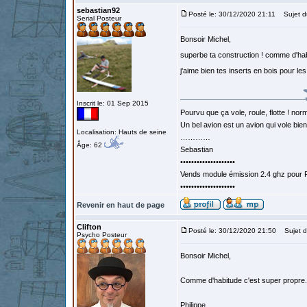
sebastian92
Posté le: 30/12/2020 21:11
Sujet d
Serial Posteur
Bonsoir Michel,
superbe ta construction ! comme d'h
j'aime bien tes inserts en bois pour l
Inscrit le: 01 Sep 2015
Pourvu que ça vole, roule, flotte ! norm
Un bel avion est un avion qui vole bie
Localisation: Hauts de seine
…………
Âge: 62
Sebastian
••••••••••••••••••••
Vends module émission 2.4 ghz pour F
••••••••••••••••••••
Revenir en haut de page
Clifton
Posté le: 30/12/2020 21:50
Sujet d
Psycho Posteur
Bonsoir Michel,
Comme d'habitude c'est super propre. 
Philippe