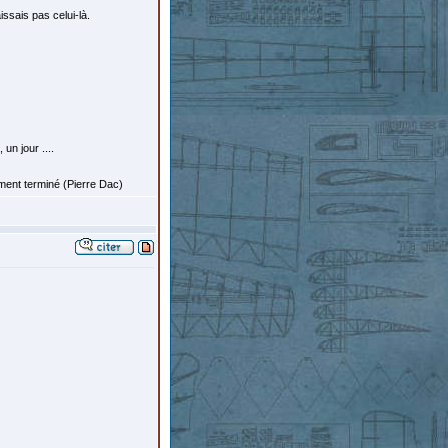
issais pas celui-là.
un jour ....
ement terminé (Pierre Dac)