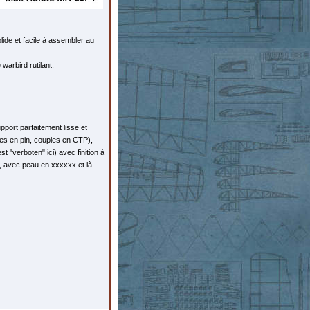
olide et facile à assembler au
 warbird rutilant.
support parfaitement lisse et
ses en pin, couples en CTP),
t "verboten" ici) avec finition à
a, avec peau en xxxxxx et là