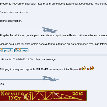
Excellente nouvelle et quel sujet ! Les bras m'en tombent, j'adore et j'avoue que je ne le conna
On va suivre ça bien sûr.
Bonne continuation.
Slingsby Petrel, à mon gout le plus beau de tous, quoi que le Fafnir ... Ah ces ailes en mouette, 
Rien de ce qui est fini n'est jamais achevé tant que tout ce qui est commencé n'est pas total
Posté le: 03/02/2022 21:59
Sujet du message:
Philippe, à mon grand regret, le MH 20 -P1 ne sera pas fini à Pâques
Eric