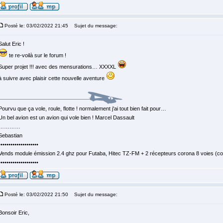
Posté le: 03/02/2022 21:45
Sujet du message:
Salut Eric !
te re-voilà sur le forum !
Super projet !!! avec des mensurations… XXXXL
à suivre avec plaisir cette nouvelle aventure
Pourvu que ça vole, roule, flotte ! normalement j'ai tout bien fait pour…
Un bel avion est un avion qui vole bien ! Marcel Dassault
…………
Sebastian
••••••••••••••••••••
Vends module émission 2.4 ghz pour Futaba, Hitec TZ-FM + 2 récepteurs corona 8 voies (c
••••••••••••••••••••
Posté le: 03/02/2022 21:50
Sujet du message:
Bonsoir Eric,