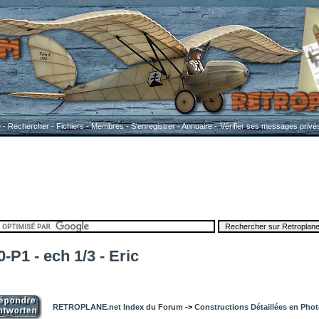
e
-
Rechercher
-
Fichiers
-
Membres
-
S'enregistrer
-
Annuaire
-
Vérifier ses messages privé
-P1 - ech 1/3 - Eric
RETROPLANE.net Index du Forum
->
Constructions Détaillées en Pho