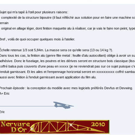
Sujet qui m'a tapé à l’œil pour plusieurs raisons:
- complexité de la structure bipoutre (il faut réfléchir aux solution pour en faire une machine s
terrain
- original en alliage léger, dont finition maquette alu à réaliser, car je vais le faire non peint, type
Bref , voilà de quoi occuper quelques mois à l'atelier.
Échelle retenue 1/3 soit 5,84m. La masse sera ce qu'elle sera (13 ou 14 kg ?).
Dans tous les cas, la finition alu (genre flite metal : feuille d'alu autocollant) oblige à avoir un 
adhésive. Donc le fuselage, les poutres et les dérives seront en structure bois classique (lis
coffré balsa puis couverts d'une peau en xxxxx (je ne reviendrait pas sur ce sujet puisque c'es
l'enduit garnissant. Et les ailes et l'empennage horizontal seront en xxxxxxxxxx coffré samb
aussi avec finition à l'enduit garnissant avant application du film alu.
Prochain épisode : la conception du modèle avec mes logiciels préférés Devfus et Devwing.
A+ Eric
Eric