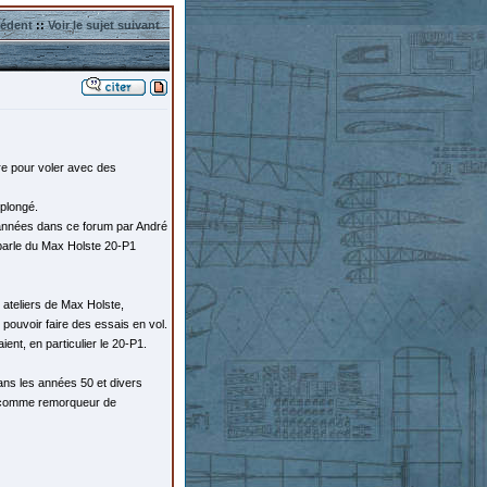
cédent
::
Voir le sujet suivant
rbre pour voler avec des
eplongé.
 années dans ce forum par André
parle du Max Holste 20-P1
 ateliers de Max Holste,
e pouvoir faire des essais en vol.
ient, en particulier le 20-P1.
ans les années 50 et divers
it comme remorqueur de