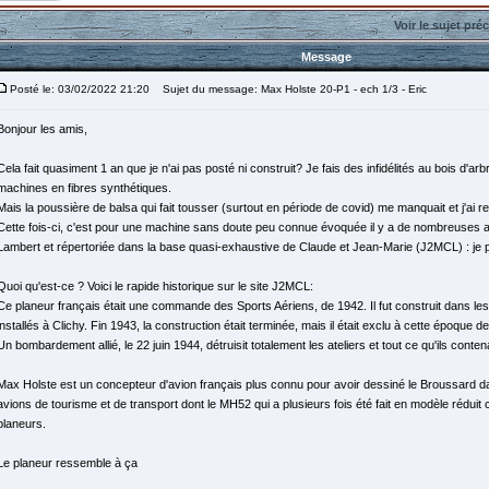
Voir le sujet pré
Message
Posté le: 03/02/2022 21:20
Sujet du message: Max Holste 20-P1 - ech 1/3 - Eric
Bonjour les amis,
Cela fait quasiment 1 an que je n'ai pas posté ni construit? Je fais des infidélités au bois d'a
machines en fibres synthétiques.
Mais la poussière de balsa qui fait tousser (surtout en période de covid) me manquait et j'ai r
Cette fois-ci, c'est pour une machine sans doute peu connue évoquée il y a de nombreuses
Lambert et répertoriée dans la base quasi-exhaustive de Claude et Jean-Marie (J2MCL) : je 
Quoi qu'est-ce ? Voici le rapide historique sur le site J2MCL:
Ce planeur français était une commande des Sports Aériens, de 1942. Il fut construit dans les
installés à Clichy. Fin 1943, la construction était terminée, mais il était exclu à cette époque d
Un bombardement allié, le 22 juin 1944, détruisit totalement les ateliers et tout ce qu'ils contena
Max Holste est un concepteur d'avion français plus connu pour avoir dessiné le Broussard d
avions de tourisme et de transport dont le MH52 qui a plusieurs fois été fait en modèle rédu
planeurs.
Le planeur ressemble à ça