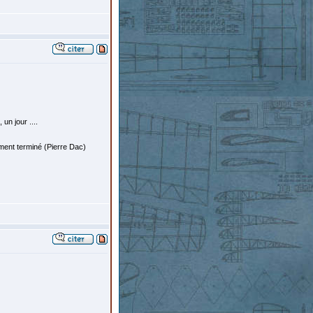
un jour ....
ement terminé (Pierre Dac)