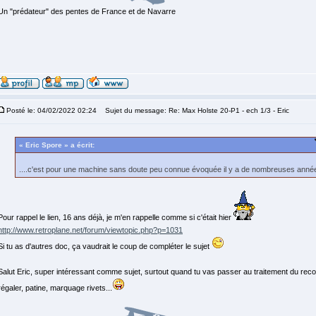
Un "prédateur" des pentes de France et de Navarre
Posté le: 04/02/2022 02:24
Sujet du message: Re: Max Holste 20-P1 - ech 1/3 - Eric
« Eric Spore » a écrit:
....c'est pour une machine sans doute peu connue évoquée il y a de nombreuses anné
Pour rappel le lien, 16 ans déjà, je m'en rappelle comme si c'était hier
http://www.retroplane.net/forum/viewtopic.php?p=1031
Si tu as d'autres doc, ça vaudrait le coup de compléter le sujet
Salut Eric, super intéressant comme sujet, surtout quand tu vas passer au traitement du rec
régaler, patine, marquage rivets...