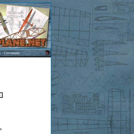
s
-
Connexion
to