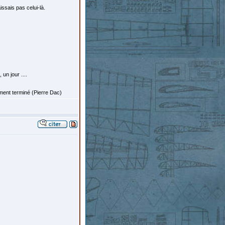
issais pas celui-là.
un jour ....
ement terminé (Pierre Dac)