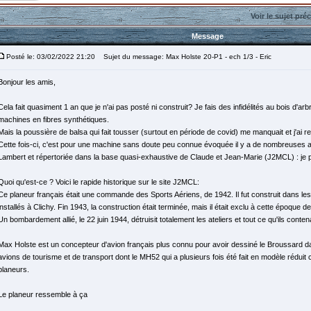
Voir le sujet pré
Message
Posté le: 03/02/2022 21:20
Sujet du message: Max Holste 20-P1 - ech 1/3 - Eric
Bonjour les amis,
Cela fait quasiment 1 an que je n'ai pas posté ni construit? Je fais des infidélités au bois d'a
machines en fibres synthétiques.
Mais la poussière de balsa qui fait tousser (surtout en période de covid) me manquait et j'ai r
Cette fois-ci, c'est pour une machine sans doute peu connue évoquée il y a de nombreuses
Lambert et répertoriée dans la base quasi-exhaustive de Claude et Jean-Marie (J2MCL) : je 
Quoi qu'est-ce ? Voici le rapide historique sur le site J2MCL:
Ce planeur français était une commande des Sports Aériens, de 1942. Il fut construit dans les
installés à Clichy. Fin 1943, la construction était terminée, mais il était exclu à cette époque d
Un bombardement allié, le 22 juin 1944, détruisit totalement les ateliers et tout ce qu'ils contena
Max Holste est un concepteur d'avion français plus connu pour avoir dessiné le Broussard d
avions de tourisme et de transport dont le MH52 qui a plusieurs fois été fait en modèle rédu
planeurs.
Le planeur ressemble à ça