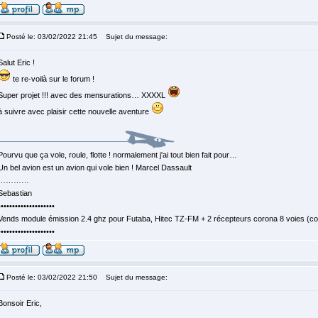
Posté le: 03/02/2022 21:45
Sujet du message:
Salut Eric !
te re-voilà sur le forum !
Super projet !!! avec des mensurations… XXXXL
à suivre avec plaisir cette nouvelle aventure
Pourvu que ça vole, roule, flotte ! normalement j'ai tout bien fait pour…
Un bel avion est un avion qui vole bien ! Marcel Dassault
…………
Sebastian
••••••••••••••••••••
Vends module émission 2.4 ghz pour Futaba, Hitec TZ-FM + 2 récepteurs corona 8 voies (c
••••••••••••••••••••
Posté le: 03/02/2022 21:50
Sujet du message:
Bonsoir Eric,