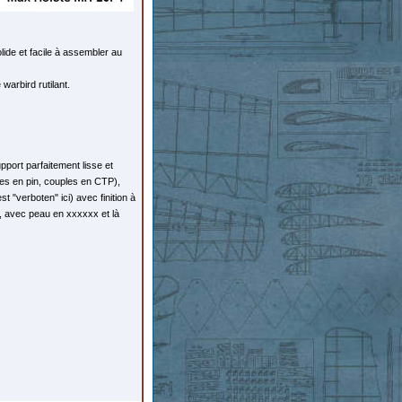
olide et facile à assembler au
 warbird rutilant.
support parfaitement lisse et
ses en pin, couples en CTP),
t "verboten" ici) avec finition à
a, avec peau en xxxxxx et là