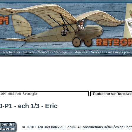
e
-
Rechercher
-
Fichiers
-
Membres
-
S'enregistrer
-
Annuaire
-
Vérifier ses messages privé
-P1 - ech 1/3 - Eric
RETROPLANE.net Index du Forum
->
Constructions Détaillées en Pho