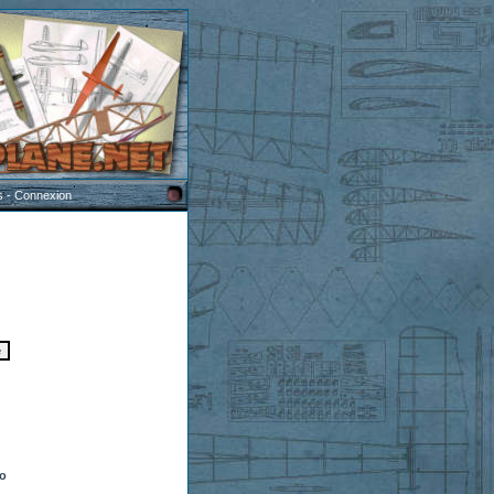
s
-
Connexion
to