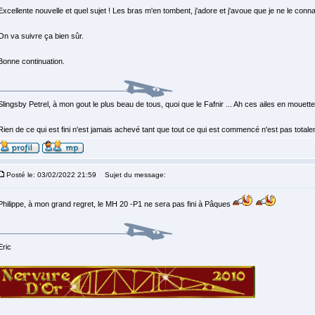
Excellente nouvelle et quel sujet ! Les bras m'en tombent, j'adore et j'avoue que je ne le conna
On va suivre ça bien sûr.
Bonne continuation.
Slingsby Petrel, à mon gout le plus beau de tous, quoi que le Fafnir ... Ah ces ailes en mouette, 
Rien de ce qui est fini n'est jamais achevé tant que tout ce qui est commencé n'est pas total
Posté le: 03/02/2022 21:59
Sujet du message:
Philippe, à mon grand regret, le MH 20 -P1 ne sera pas fini à Pâques
Eric