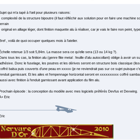
Sujet qui m'a tapé à l’œil pour plusieurs raisons:
- complexité de la structure bipoutre (il faut réfléchir aux solution pour en faire une machine s
terrain
- original en alliage léger, dont finition maquette alu à réaliser, car je vais le faire non peint, type
Bref , voilà de quoi occuper quelques mois à l'atelier.
Échelle retenue 1/3 soit 5,84m. La masse sera ce qu'elle sera (13 ou 14 kg ?).
Dans tous les cas, la finition alu (genre flite metal : feuille d'alu autocollant) oblige à avoir un 
adhésive. Donc le fuselage, les poutres et les dérives seront en structure bois classique (lis
coffré balsa puis couverts d'une peau en xxxxx (je ne reviendrait pas sur ce sujet puisque c'es
l'enduit garnissant. Et les ailes et l'empennage horizontal seront en xxxxxxxxxx coffré samb
aussi avec finition à l'enduit garnissant avant application du film alu.
Prochain épisode : la conception du modèle avec mes logiciels préférés Devfus et Devwing.
A+ Eric
Eric