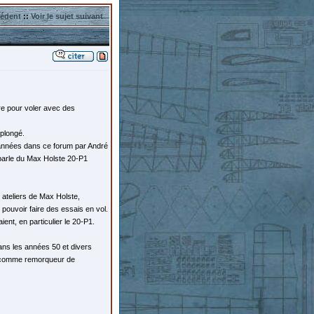
cédent
::
Voir le sujet suivant
rbre pour voler avec des
eplongé.
 années dans ce forum par André
parle du Max Holste 20-P1
 ateliers de Max Holste,
e pouvoir faire des essais en vol.
ient, en particulier le 20-P1.
ans les années 50 et divers
it comme remorqueur de