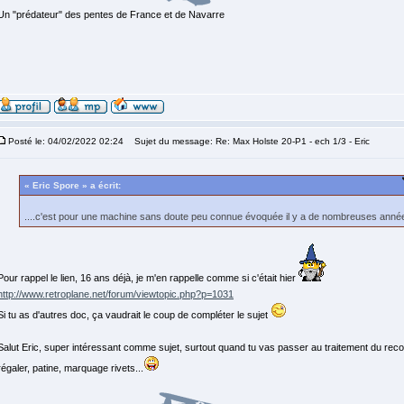
Un "prédateur" des pentes de France et de Navarre
Posté le: 04/02/2022 02:24
Sujet du message: Re: Max Holste 20-P1 - ech 1/3 - Eric
« Eric Spore » a écrit:
....c'est pour une machine sans doute peu connue évoquée il y a de nombreuses anné
Pour rappel le lien, 16 ans déjà, je m'en rappelle comme si c'était hier
http://www.retroplane.net/forum/viewtopic.php?p=1031
Si tu as d'autres doc, ça vaudrait le coup de compléter le sujet
Salut Eric, super intéressant comme sujet, surtout quand tu vas passer au traitement du rec
régaler, patine, marquage rivets...