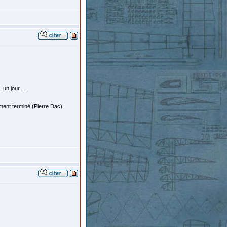
un jour ....
ement terminé (Pierre Dac)