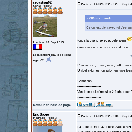
sebastian92
Posté le: 04/02/2022 23:27
Sujet d
Serial Posteur
« Clifton » a écrit:
Ce qui est bien avec toi c'est 
tout à la cyano, avec accélérateur
Inscrit le: 01 Sep 2015
dans quelques semaines c'est monté
Localisation: Hauts de seine
Âge: 62
Pourvu que ça vole, roule, flotte ! norm
Un bel avion est un avion qui vole bie
…………
Sebastian
••••••••••••••••••••
Vends module émission 2.4 ghz pour F
••••••••••••••••••••
Revenir en haut de page
Eric Spore
Posté le: 04/02/2022 23:38
Sujet d
Incurable Posteur
La suite de mon aventure avec le MH