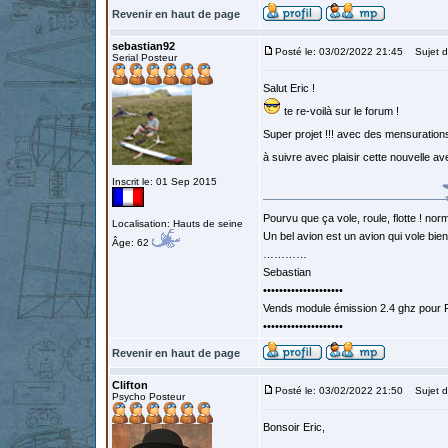
Revenir en haut de page
sebastian92
Posté le: 03/02/2022 21:45
Sujet d
Serial Posteur
Salut Eric !
te re-voilà sur le forum !
Super projet !!! avec des mensurat
à suivre avec plaisir cette nouvelle a
Inscrit le: 01 Sep 2015
Pourvu que ça vole, roule, flotte ! norm
Localisation: Hauts de seine
Un bel avion est un avion qui vole bie
Âge: 62
…………
Sebastian
••••••••••••••••••••
Vends module émission 2.4 ghz pour F
••••••••••••••••••••
Revenir en haut de page
Clifton
Posté le: 03/02/2022 21:50
Sujet d
Psycho Posteur
Bonsoir Eric,