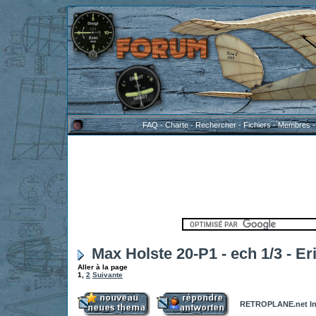
FAQ
-
Charte
-
Rechercher
-
Fichiers
-
Membres
Max Holste 20-P1 - ech 1/3 - Er
Aller à la page
1
,
2
Suivante
RETROPLANE.net In