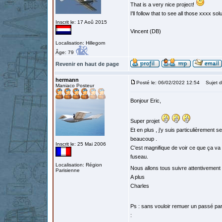
That is a very nice project!
I'll follow that to see all those xxxx sol
Inscrit le: 17 Aoû 2015
Vincent (DB)
Localisation: Hillegom
Âge: 79
Revenir en haut de page
hermann
Posté le: 06/02/2022 12:54
Sujet d
Maniaco Posteur
Bonjour Eric,
Super projet
Et en plus , j'y suis particulièrement 
beaucoup .
Inscrit le: 25 Mai 2006
C'est magnifique de voir ce que ça va 
fuseau.
Localisation: Région
Nous allons tous suivre attentivement
Parisienne
A plus
Charles
Ps : sans vouloir remuer un passé par
: