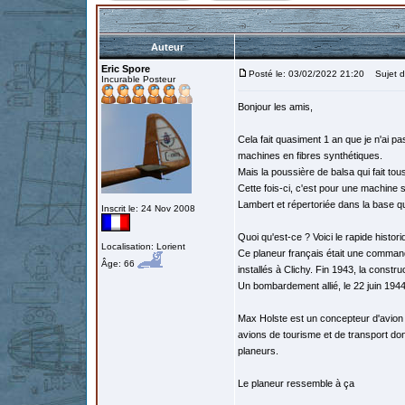
Auteur
Eric Spore
Posté le: 03/02/2022 21:20
Sujet du
Incurable Posteur
Bonjour les amis,
Cela fait quasiment 1 an que je n'ai pa
machines en fibres synthétiques.
Mais la poussière de balsa qui fait tou
Cette fois-ci, c'est pour une machin
Lambert et répertoriée dans la base 
Inscrit le: 24 Nov 2008
Quoi qu'est-ce ? Voici le rapide histor
Localisation: Lorient
Ce planeur français était une commande
Âge: 66
installés à Clichy. Fin 1943, la constru
Un bombardement allié, le 22 juin 1944, 
Max Holste est un concepteur d'avion 
avions de tourisme et de transport do
planeurs.
Le planeur ressemble à ça