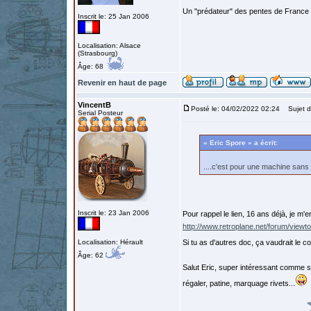
Un "prédateur" des pentes de France
Inscrit le: 25 Jan 2006
Localisation: Alsace
(Strasbourg)
Âge: 68
Revenir en haut de page
VincentB
Posté le: 04/02/2022 02:24
Sujet du
Serial Posteur
« Eric Spore » a écrit:
....c'est pour une machine san
Inscrit le: 23 Jan 2006
Pour rappel le lien, 16 ans déjà, je m'
http://www.retroplane.net/forum/view
Localisation: Hérault
Si tu as d'autres doc, ça vaudrait le c
Âge: 62
Salut Eric, super intéressant comme s
régaler, patine, marquage rivets...