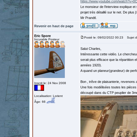
https://www.youtube.com/watch?v=
Le monsieur de l'interview explique et 
projet très détaillé sur le net. De pl
Mr Prandtl.
Revenir en haut de page
Eric Spore
Posté le: 09/02/2022 00:23
Sujet d
Incurable Posteur
Salut Charles,
Intéressante cette vidéo. Le chercheur
serait plus efficace que la répartition 
années 1920).
A quand un planeur(grandeur) de perf
Bon , trêve de plaisanterie, revenons
Inscrit le: 24 Nov 2008
Une fois modélisées toutes les pièces
découpé dans du CTP peuplier de 3m
Localisation: Lorient
Âge: 66