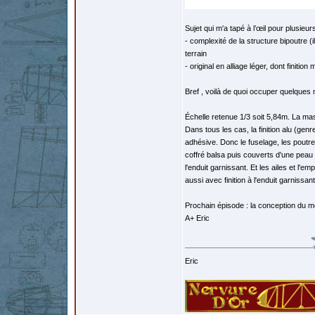
Sujet qui m'a tapé à l’œil pour plusieur
- complexité de la structure bipoutre (i
terrain
- original en alliage léger, dont finition
Bref , voilà de quoi occuper quelques mo
Échelle retenue 1/3 soit 5,84m. La mas
Dans tous les cas, la finition alu (genre
adhésive. Donc le fuselage, les poutre
coffré balsa puis couverts d'une peau e
l'enduit garnissant. Et les ailes et l
aussi avec finition à l'enduit garnissant
Prochain épisode : la conception du m
A+ Eric
Eric