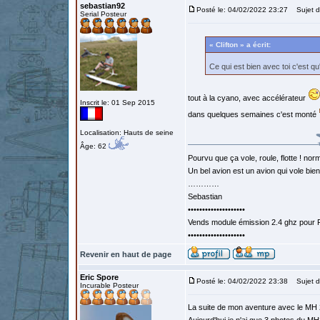
sebastian92
Posté le: 04/02/2022 23:27
Sujet d
Serial Posteur
« Clifton » a écrit:
Ce qui est bien avec toi c'est 
tout à la cyano, avec accélérateur
Inscrit le: 01 Sep 2015
dans quelques semaines c'est monté
Localisation: Hauts de seine
Âge: 62
Pourvu que ça vole, roule, flotte ! norm
Un bel avion est un avion qui vole bie
…………
Sebastian
••••••••••••••••••••
Vends module émission 2.4 ghz pour F
••••••••••••••••••••
Revenir en haut de page
Eric Spore
Posté le: 04/02/2022 23:38
Sujet d
Incurable Posteur
La suite de mon aventure avec le MH