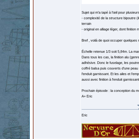
Sujet qui m'a tapé à l’œil pour plusieur
- complexité de la structure bipoutre (i
terrain
- original en alliage léger, dont finition
Bref , voilà de quoi occuper quelques mo
Échelle retenue 1/3 soit 5,84m. La mas
Dans tous les cas, la finition alu (genre
adhésive. Donc le fuselage, les poutre
coffré balsa puis couverts d'une peau e
l'enduit garnissant. Et les ailes et l
aussi avec finition à l'enduit garnissant
Prochain épisode : la conception du m
A+ Eric
Eric