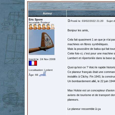
Auteur
Eric Spore
Posté le: 03/02/2022 21:20
Sujet du
Incurable Posteur
Bonjour les amis,
Cela fait quasiment 1 an que je n'ai pa
machines en fibres synthétiques.
Mais la poussière de balsa qui fait tou
Cette fois-ci, c'est pour une machin
Lambert et répertoriée dans la base 
Inscrit le: 24 Nov 2008
Quoi qu'est-ce ? Voici le rapide histor
Localisation: Lorient
Ce planeur français était une commande
Âge: 66
installés à Clichy. Fin 1943, la constru
Un bombardement allié, le 22 juin 1944, 
Max Holste est un concepteur d'avion 
avions de tourisme et de transport do
planeurs.
Le planeur ressemble à ça