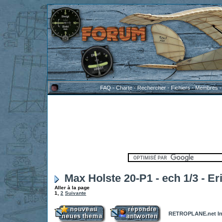
FAQ
-
Charte
-
Rechercher
-
Fichiers
-
Membres
Max Holste 20-P1 - ech 1/3 - Er
Aller à la page
1
,
2
Suivante
RETROPLANE.net In