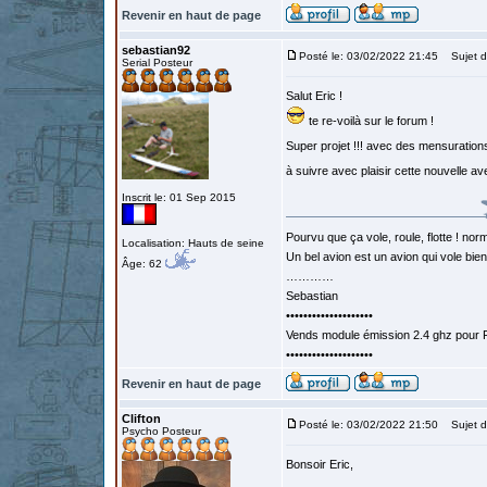
Revenir en haut de page
sebastian92
Posté le: 03/02/2022 21:45
Sujet d
Serial Posteur
Salut Eric !
te re-voilà sur le forum !
Super projet !!! avec des mensurat
à suivre avec plaisir cette nouvelle a
Inscrit le: 01 Sep 2015
Pourvu que ça vole, roule, flotte ! norm
Localisation: Hauts de seine
Un bel avion est un avion qui vole bie
Âge: 62
…………
Sebastian
••••••••••••••••••••
Vends module émission 2.4 ghz pour F
••••••••••••••••••••
Revenir en haut de page
Clifton
Posté le: 03/02/2022 21:50
Sujet d
Psycho Posteur
Bonsoir Eric,