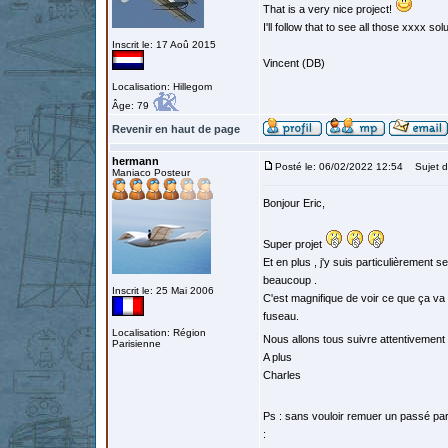
That is a very nice project!
I'll follow that to see all those xxxx sol
Inscrit le: 17 Aoû 2015
Vincent (DB)
Localisation: Hillegom
Âge: 79
Revenir en haut de page
hermann
Posté le: 06/02/2022 12:54
Sujet d
Maniaco Posteur
Bonjour Eric,
Super projet
Et en plus , j'y suis particulièrement 
beaucoup .
Inscrit le: 25 Mai 2006
C'est magnifique de voir ce que ça va 
fuseau.
Localisation: Région
Nous allons tous suivre attentivement
Parisienne
A plus
Charles
Ps : sans vouloir remuer un passé par
: