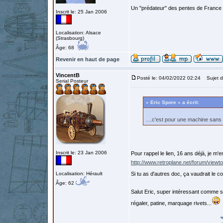
Un "prédateur" des pentes de France
Inscrit le: 25 Jan 2006
Localisation: Alsace
(Strasbourg)
Âge: 68
Revenir en haut de page
VincentB
Posté le: 04/02/2022 02:24
Sujet du
Serial Posteur
« Eric Spore » a écrit:
....c'est pour une machine san
Inscrit le: 23 Jan 2006
Pour rappel le lien, 16 ans déjà, je m'
http://www.retroplane.net/forum/view
Localisation: Hérault
Si tu as d'autres doc, ça vaudrait le c
Âge: 62
Salut Eric, super intéressant comme s
régaler, patine, marquage rivets...