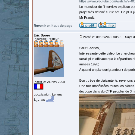
https://www.youtube.com/watch?v=
Le monsieur de l'interview explique et 
projet très détaillé sur le net. De pl
Mr Prandtl.
Revenir en haut de page
Eric Spore
Posté le: 09/02/2022 00:23
Sujet d
Incurable Posteur
Salut Charles,
Intéressante cette vidéo. Le chercheur
serait plus efficace que la répartition 
années 1920).
A quand un planeur(grandeur) de perf
Bon , trêve de plaisanterie, revenons
Inscrit le: 24 Nov 2008
Une fois modélisées toutes les pièces
découpé dans du CTP peuplier de 3m
Localisation: Lorient
Âge: 66