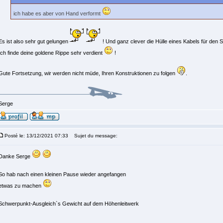
ich habe es aber von Hand verformt
Es ist also sehr gut gelungen
! Und ganz clever die Hülle eines Kabels für den
Ich finde deine goldene Rippe sehr verdient
!
Gute Fortsetzung, wir werden nicht müde, Ihren Konstruktionen zu folgen
.
Serge
Posté le: 13/12/2021 07:33
Sujet du message:
Danke Serge
So hab nach einen kleinen Pause wieder angefangen
etwas zu machen
Schwerpunkt-Ausgleich`s Gewicht auf dem Höhenleitwerk