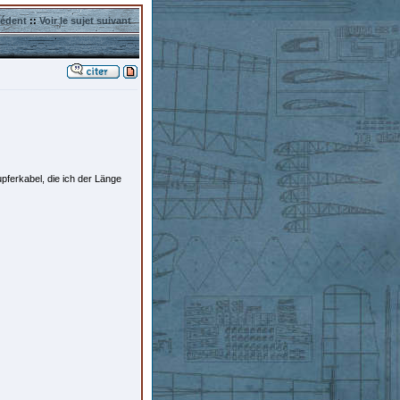
cédent
::
Voir le sujet suivant
ferkabel, die ich der Länge