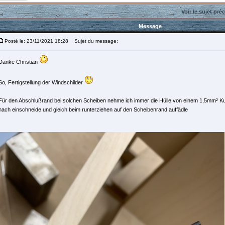
Voir le sujet pré
Message
Posté le: 23/11/2021 18:28
Sujet du message:
Danke Christian
So, Fertigstellung der Windschilder
Für den Abschlußrand bei solchen Scheiben nehme ich immer die Hülle von einem 1,5mm² Kup
nach einschneide und gleich beim runterziehen auf den Scheibenrand auffädle