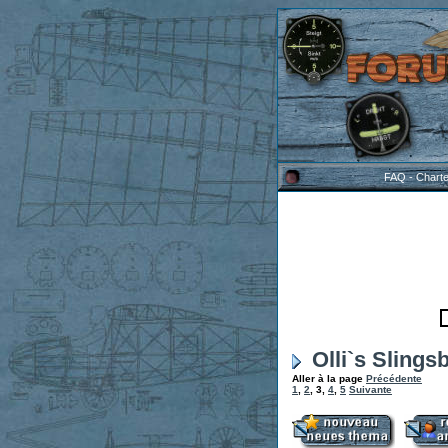
FAQ
-
Chart
Olli`s Slings
Aller à la page
Précédente
1
,
2
,
3
,
4
,
5
Suivante