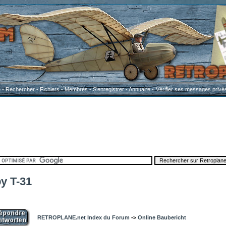
e
-
Rechercher
-
Fichiers
-
Membres
-
S'enregistrer
-
Annuaire
-
Vérifier ses messages privé
by T-31
RETROPLANE.net Index du Forum
->
Online Baubericht