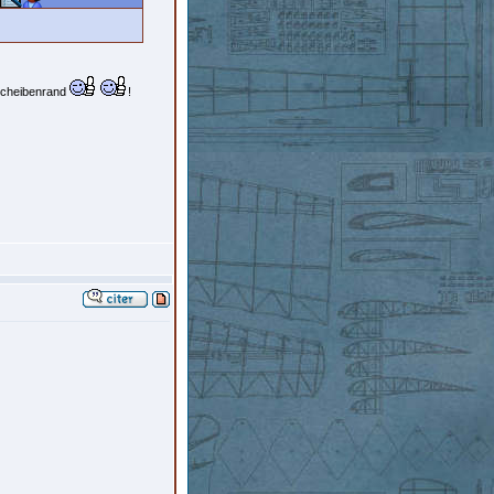
 Scheibenrand
!