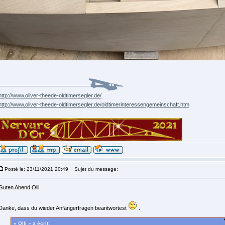
http://www.oliver-theede-oldtimersegler.de/
http://www.oliver-theede-oldtimersegler.de/oldtimerinteressengemeinschaft.htm
Posté le: 23/11/2021 20:49
Sujet du message:
Guten Abend Olli,
Danke, dass du wieder Anfängerfragen beantwortest
.
« Olli » a écrit: