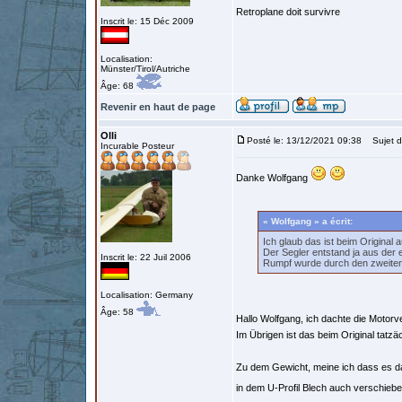
Retroplane doit survivre
Inscrit le: 15 Déc 2009
Localisation:
Münster/Tirol/Autriche
Âge: 68
Revenir en haut de page
Olli
Posté le: 13/12/2021 09:38
Sujet d
Incurable Posteur
Danke Wolfgang
« Wolfgang » a écrit:
Ich glaub das ist beim Original 
Der Segler entstand ja aus der 
Inscrit le: 22 Juil 2006
Rumpf wurde durch den zweiten 
Localisation: Germany
Âge: 58
Hallo Wolfgang, ich dachte die Motor
Im Übrigen ist das beim Original tatzä
Zu dem Gewicht, meine ich dass es da
in dem U-Profil Blech auch verschieb