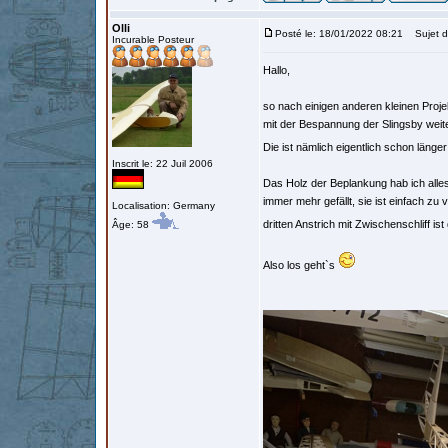
Olli
Posté le: 18/01/2022 08:21
Sujet d
Incurable Posteur
Hallo,
so nach einigen anderen kleinen Proje
mit der Bespannung der Slingsby weite
Die ist nämlich eigentlich schon länge
Inscrit le: 22 Juil 2006
Das Holz der Beplankung hab ich alle
immer mehr gefällt, sie ist einfach z
Localisation: Germany
dritten Anstrich mit Zwischenschliff is
Âge: 58
Also los geht`s