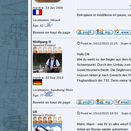
Inscrit le: 23 Jan 2006
Retroplane et modélisme en pause, van
Localisation: Hérault
Âge: 62
Revenir en haut de page
Wolfgang O
Posté le: 14/12/2021 11:25
Sujet d
Apprenti Posteur
Hallo Olli
Wie du weißt isr der Segler aus dem M
Schwerpunkt. Durch den Umbau zum Seg
Gewichtsunterschiede. Die Seglervers
müssen hinten je nach Gewicht des Pi
Inscrit le: 02 Sep 2013
Flughandbuch der T31. Denn meine Ve
Localisation: Sandberg/ Rhön
Âge: 77
Revenir en haut de page
Uli
Posté le: 15/12/2021 18:53
Sujet d
Maniaco Posteur
Mann, Mann - was ihr so alles wisst! 
Arbeit am Bocian wieder aufnehmen.