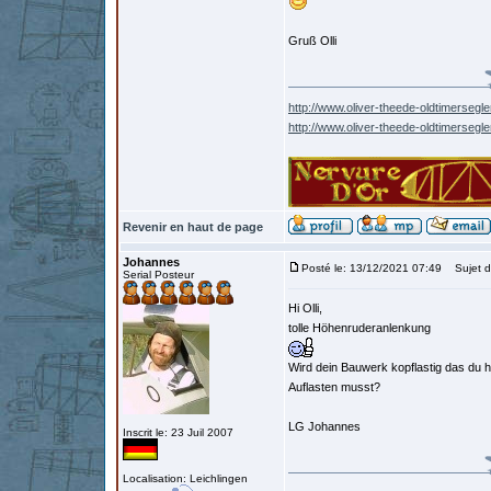
Gruß Olli
http://www.oliver-theede-oldtimersegle
http://www.oliver-theede-oldtimersegl
Revenir en haut de page
Johannes
Posté le: 13/12/2021 07:49
Sujet d
Serial Posteur
Hi Olli,
tolle Höhenruderanlenkung
Wird dein Bauwerk kopflastig das du h
Auflasten musst?
LG Johannes
Inscrit le: 23 Juil 2007
Localisation: Leichlingen