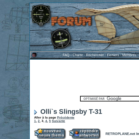
FAQ
-
Charte
-
Rechercher
-
Fichiers
-
Membres
Olli`s Slingsby T-31
Aller à la page
Précédente
1
,
2
,
3
,
4
,
5
Suivante
RETROPLANE.net In