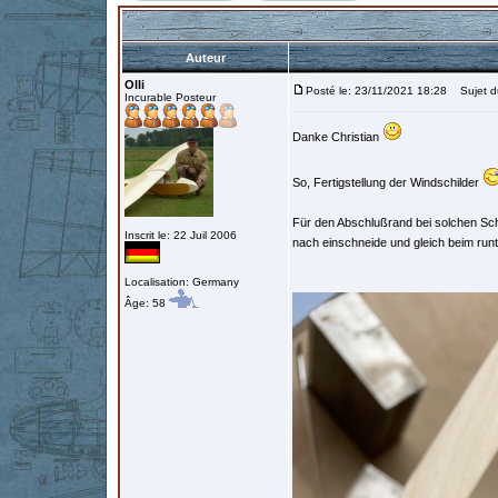
Auteur
Olli
Posté le: 23/11/2021 18:28
Sujet d
Incurable Posteur
Danke Christian
So, Fertigstellung der Windschilder
Für den Abschlußrand bei solchen Sch
Inscrit le: 22 Juil 2006
nach einschneide und gleich beim run
Localisation: Germany
Âge: 58