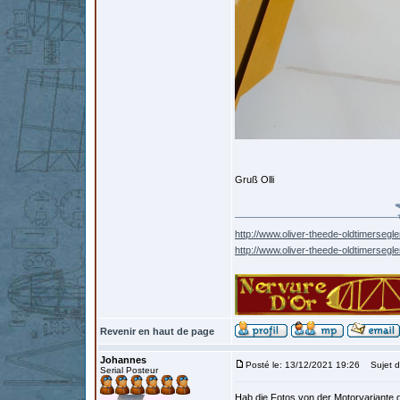
Gruß Olli
http://www.oliver-theede-oldtimersegle
http://www.oliver-theede-oldtimersegl
Revenir en haut de page
Johannes
Posté le: 13/12/2021 19:26
Sujet d
Serial Posteur
Hab die Fotos von der Motorvariante 