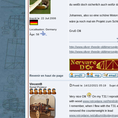
du weißt doch sicherlich auch wofür d
Johannes, also so eine schöne Motor
Inscrit le: 22 Juil 2006
wäre ja noch mal ein Projekt zum Sc
Localisation: Germany
Gruß Olli
Âge: 58
http://www.oliver-theede-oldtimersegle
http://www.oliver-theede-oldtimersegl
Revenir en haut de page
VincentB
Posté le: 14/12/2021 05:19
Sujet d
Serial Posteur
Very nice Olli
On my T31 I reprodu
with wood
www.retroplane.net/html/sl
I remember, when I flew with the T31
removed the counterweight in lead
www.retroplane.net/album/displayim