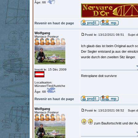
Âge: 66
Revenir en haut de page
Wolfgang
Posté le: 13/12/2021 08:51
Sujet d
Maniaco Posteur
Ich glaub das ist beim Original auch s
Der Segler entstand ja aus der einsit
wurde durch den zweiten Sitz länger.
Inscrit le: 15 Déc 2009
Retroplane doit survivre
Localisation:
Münster/Tirol/Autriche
Âge: 68
Revenir en haut de page
Wolfgang
Posté le: 13/12/2021 08:52
Sujet d
Maniaco Posteur
zum Baufortschritt und der A