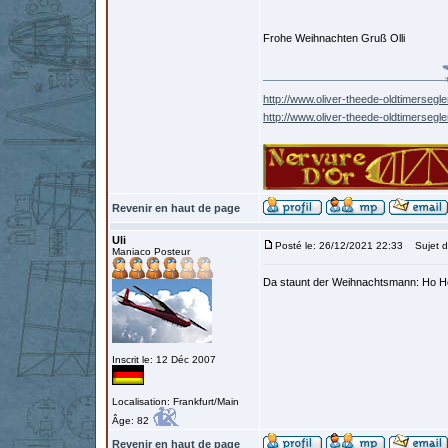
Frohe Weihnachten Gruß Olli
http://www.oliver-theede-oldtimersegle
http://www.oliver-theede-oldtimersegl
Revenir en haut de page
Uli
Posté le: 26/12/2021 22:33
Sujet d
Maniaco Posteur
Da staunt der Weihnachtsmann: Ho Ho 
Inscrit le: 12 Déc 2007
Localisation: Frankfurt/Main
Âge: 82
Revenir en haut de page