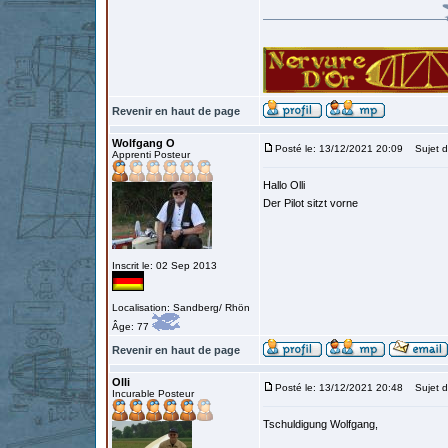
Revenir en haut de page
Wolfgang O
Posté le: 13/12/2021 20:09
Sujet d
Apprenti Posteur
Hallo Olli
Der Pilot sitzt vorne
Inscrit le: 02 Sep 2013
Localisation: Sandberg/ Rhön
Âge: 77
Revenir en haut de page
Olli
Posté le: 13/12/2021 20:48
Sujet d
Incurable Posteur
Tschuldigung Wolfgang,