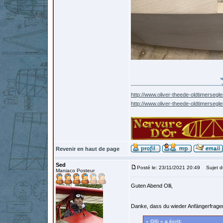
http://www.oliver-theede-oldtimersegle
http://www.oliver-theede-oldtimersegl
Revenir en haut de page
Sed
Posté le: 23/11/2021 20:49
Sujet d
Maniaco Posteur
Guten Abend Olli,
Danke, dass du wieder Anfängerfrage
« Olli » a écrit: