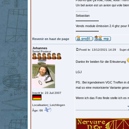
Pourvu que ça vole, roule, flotte ! norm
Un bel avion est un avion qui vole bie
…………
Sebastian
••••••••••••••••••••
Vends module émission 2.4 ghz pour F
••••••••••••••••••••
Revenir en haut de page
Johannes
Posté le: 13/12/2021 14:29
Sujet d
Serial Posteur
Danke ihr beiden für die Erleuterung
LGJ
PS.: Bei irgendeinem VGC Treffen in 
mal so eine motorisierte Variante gese
Inscrit le: 23 Juil 2007
Wenn ich das Foto finde stelle ich es m
Localisation: Leichlingen
Âge: 66