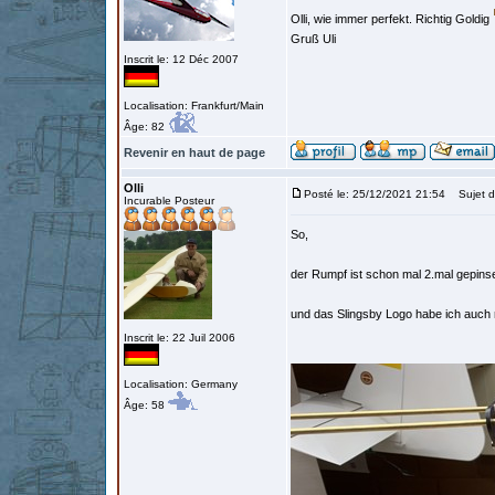
Olli, wie immer perfekt. Richtig Goldig
Gruß Uli
Inscrit le: 12 Déc 2007
Localisation: Frankfurt/Main
Âge: 82
Revenir en haut de page
Olli
Posté le: 25/12/2021 21:54
Sujet d
Incurable Posteur
So,
der Rumpf ist schon mal 2.mal gepinse
und das Slingsby Logo habe ich auch 
Inscrit le: 22 Juil 2006
Localisation: Germany
Âge: 58