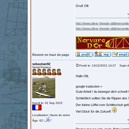
Gruß Olli
http://www.oliver-theede-oldtimersegle
http://www.oliver-theede-oldtimersegl
Revenir en haut de page
sebastian92
Posté le: 13/12/2021 14:27
Sujet d
Serial Posteur
Hallo Olli,
google traduction =
Gute Arbeit ! du bewegst dich schnell !
Schließlich sollten Sie die Rippen de
Inscrit le: 01 Sep 2015
Der kleine Löffel vom Schlittschuh gefäl
Viel Glück für die Zukunft
Localisation: Hauts de seine
Âge: 62