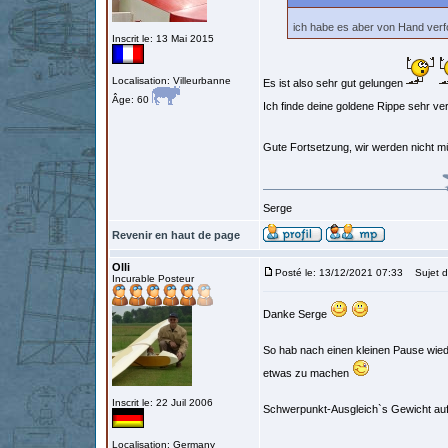
ich habe es aber von Hand ver
Inscrit le: 13 Mai 2015
Localisation: Villeurbanne
Es ist also sehr gut gelungen
Âge: 60
Ich finde deine goldene Rippe sehr ve
Gute Fortsetzung, wir werden nicht m
Serge
Revenir en haut de page
Olli
Posté le: 13/12/2021 07:33
Sujet d
Incurable Posteur
Danke Serge
So hab nach einen kleinen Pause wie
etwas zu machen
Inscrit le: 22 Juil 2006
Schwerpunkt-Ausgleich`s Gewicht au
Localisation: Germany