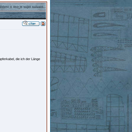
cédent
::
Voir le sujet suivant
ferkabel, die ich der Länge