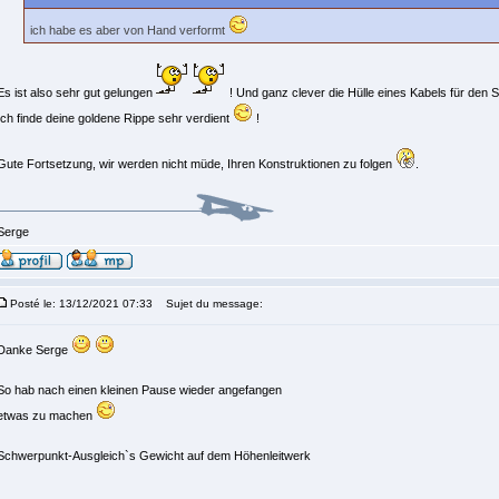
ich habe es aber von Hand verformt
Es ist also sehr gut gelungen
! Und ganz clever die Hülle eines Kabels für den
Ich finde deine goldene Rippe sehr verdient
!
Gute Fortsetzung, wir werden nicht müde, Ihren Konstruktionen zu folgen
.
Serge
Posté le: 13/12/2021 07:33
Sujet du message:
Danke Serge
So hab nach einen kleinen Pause wieder angefangen
etwas zu machen
Schwerpunkt-Ausgleich`s Gewicht auf dem Höhenleitwerk