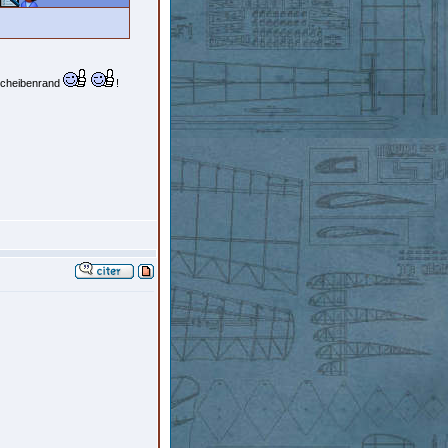
 Scheibenrand
!