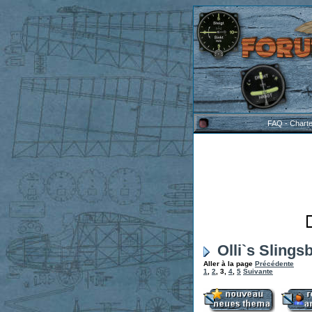
FAQ
-
Chart
Olli`s Slings
Aller à la page
Précédente
1
,
2
,
3
,
4
,
5
Suivante