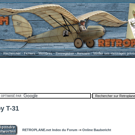
e
-
Rechercher
-
Fichiers
-
Membres
-
S'enregistrer
-
Annuaire
-
Vérifier ses messages privé
by T-31
RETROPLANE.net Index du Forum
->
Online Baubericht