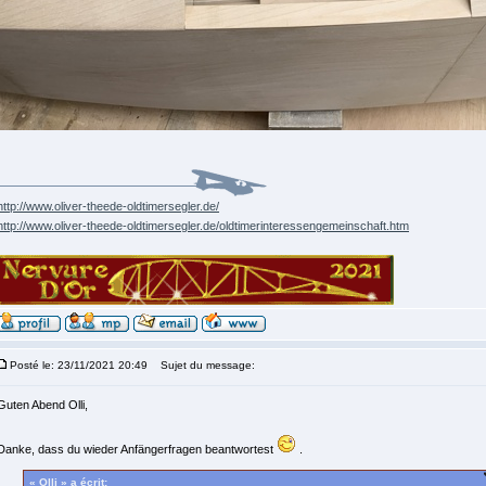
http://www.oliver-theede-oldtimersegler.de/
http://www.oliver-theede-oldtimersegler.de/oldtimerinteressengemeinschaft.htm
Posté le: 23/11/2021 20:49
Sujet du message:
Guten Abend Olli,
Danke, dass du wieder Anfängerfragen beantwortest
.
« Olli » a écrit: