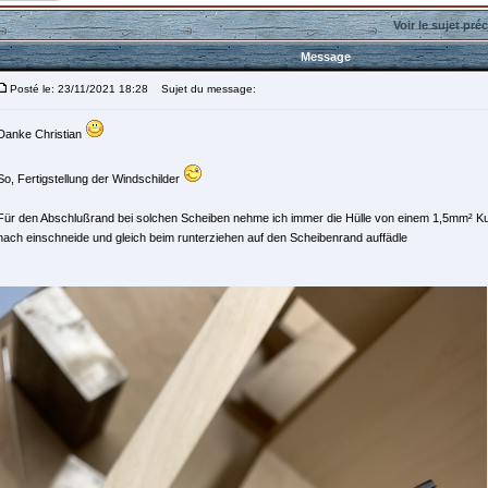
Voir le sujet pré
Message
Posté le: 23/11/2021 18:28
Sujet du message:
Danke Christian
So, Fertigstellung der Windschilder
Für den Abschlußrand bei solchen Scheiben nehme ich immer die Hülle von einem 1,5mm² Kup
nach einschneide und gleich beim runterziehen auf den Scheibenrand auffädle