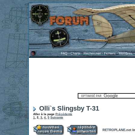
FAQ
-
Charte
-
Rechercher
-
Fichiers
-
Membres
Olli`s Slingsby T-31
Aller à la page
Précédente
1
,
2
,
3
,
4
,
5
Suivante
RETROPLANE.net In