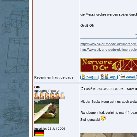
die Messingrohre werden später durc
Gruß Olli
http://www.oliver-theede-oldtimersegle
http://www.oliver-theede-oldtimersegl
Revenir en haut de page
Olli
Posté le: 30/10/2021 09:36
Sujet d
Incurable Posteur
Mit der Beplankung geht es auch weit
Randbogen, kalt verleimt, man(n) bea
Zwingenwald
Inscrit le: 22 Juil 2006