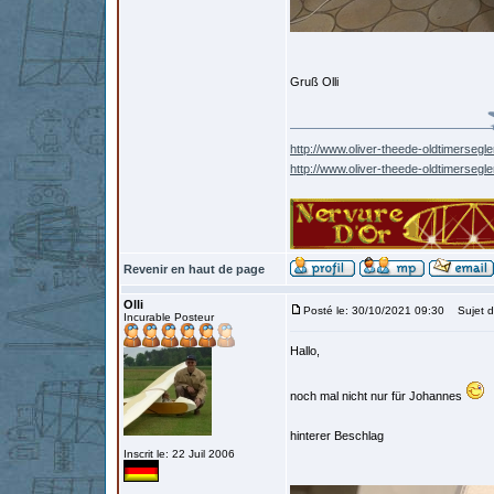
Gruß Olli
http://www.oliver-theede-oldtimersegle
http://www.oliver-theede-oldtimersegl
Revenir en haut de page
Olli
Posté le: 30/10/2021 09:30
Sujet d
Incurable Posteur
Hallo,
noch mal nicht nur für Johannes
hinterer Beschlag
Inscrit le: 22 Juil 2006