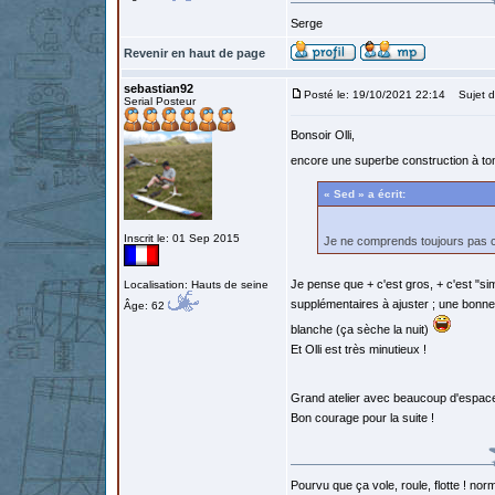
Serge
Revenir en haut de page
sebastian92
Posté le: 19/10/2021 22:14
Sujet d
Serial Posteur
Bonsoir Olli,
encore une superbe construction à ton
« Sed » a écrit:
Inscrit le: 01 Sep 2015
Je ne comprends toujours pas c
Je pense que + c'est gros, + c'est "si
Localisation: Hauts de seine
supplémentaires à ajuster ; une bonne
Âge: 62
blanche (ça sèche la nuit)
Et Olli est très minutieux !
Grand atelier avec beaucoup d'espace
Bon courage pour la suite !
Pourvu que ça vole, roule, flotte ! norm