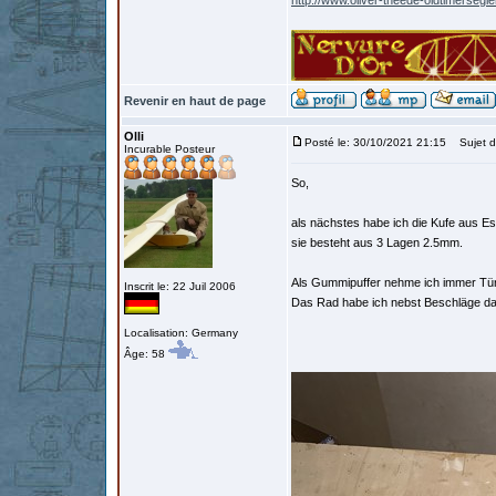
http://www.oliver-theede-oldtimersegl
Revenir en haut de page
Olli
Posté le: 30/10/2021 21:15
Sujet d
Incurable Posteur
So,
als nächstes habe ich die Kufe aus Es
sie besteht aus 3 Lagen 2.5mm.
Als Gummipuffer nehme ich immer Türs
Inscrit le: 22 Juil 2006
Das Rad habe ich nebst Beschläge daf
Localisation: Germany
Âge: 58