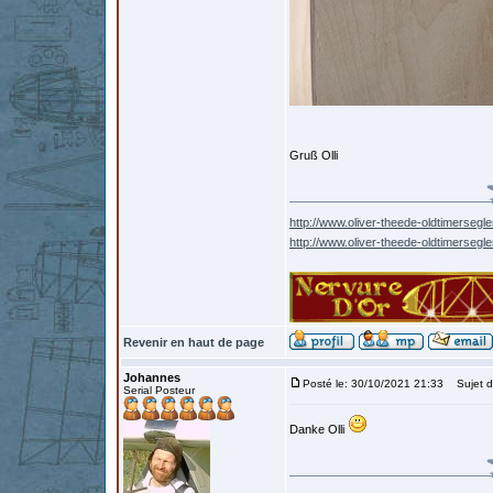
Gruß Olli
http://www.oliver-theede-oldtimersegle
http://www.oliver-theede-oldtimersegl
Revenir en haut de page
Johannes
Posté le: 30/10/2021 21:33
Sujet d
Serial Posteur
Danke Olli