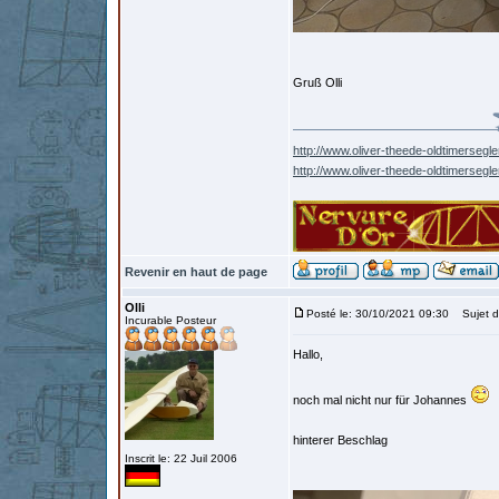
Gruß Olli
http://www.oliver-theede-oldtimersegle
http://www.oliver-theede-oldtimersegl
Revenir en haut de page
Olli
Posté le: 30/10/2021 09:30
Sujet d
Incurable Posteur
Hallo,
noch mal nicht nur für Johannes
hinterer Beschlag
Inscrit le: 22 Juil 2006