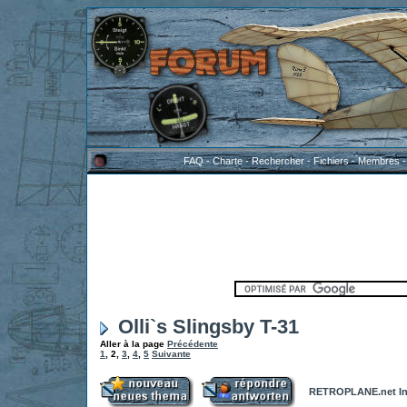
FAQ
-
Charte
-
Rechercher
-
Fichiers
-
Membres
Olli`s Slingsby T-31
Aller à la page
Précédente
1
,
2
,
3
,
4
,
5
Suivante
RETROPLANE.net In