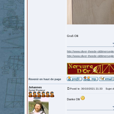
Gruß Olli
http://www.oliver-theede-oldtimersegle
http://www.oliver-theede-oldtimersegl
Revenir en haut de page
Johannes
Posté le: 30/10/2021 21:33
Sujet d
Serial Posteur
Danke Olli