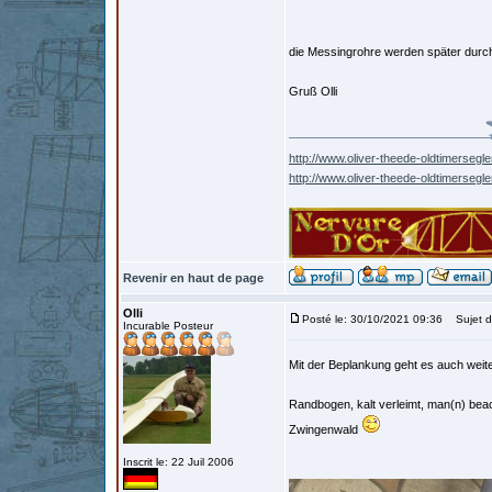
die Messingrohre werden später durc
Gruß Olli
http://www.oliver-theede-oldtimersegle
http://www.oliver-theede-oldtimersegl
Revenir en haut de page
Olli
Posté le: 30/10/2021 09:36
Sujet d
Incurable Posteur
Mit der Beplankung geht es auch weit
Randbogen, kalt verleimt, man(n) bea
Zwingenwald
Inscrit le: 22 Juil 2006