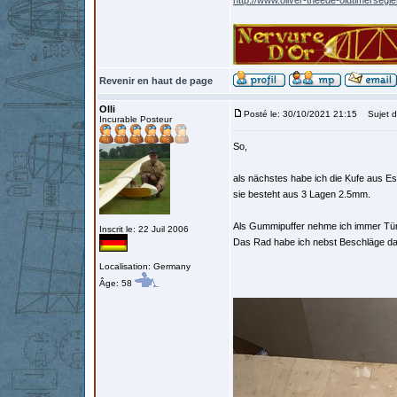
http://www.oliver-theede-oldtimersegl
Revenir en haut de page
Olli
Posté le: 30/10/2021 21:15
Sujet d
Incurable Posteur
So,
als nächstes habe ich die Kufe aus Es
sie besteht aus 3 Lagen 2.5mm.
Als Gummipuffer nehme ich immer Türs
Inscrit le: 22 Juil 2006
Das Rad habe ich nebst Beschläge daf
Localisation: Germany
Âge: 58