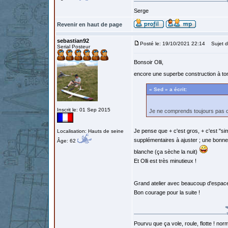
Serge
Revenir en haut de page
sebastian92
Posté le: 19/10/2021 22:14
Sujet d
Serial Posteur
Bonsoir Olli,
encore une superbe construction à ton
« Sed » a écrit:
Inscrit le: 01 Sep 2015
Je ne comprends toujours pas c
Je pense que + c'est gros, + c'est "si
Localisation: Hauts de seine
supplémentaires à ajuster ; une bonne
Âge: 62
blanche (ça sèche la nuit)
Et Olli est très minutieux !
Grand atelier avec beaucoup d'espace
Bon courage pour la suite !
Pourvu que ça vole, roule, flotte ! norm