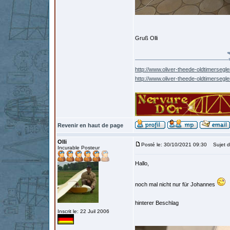
Gruß Olli
http://www.oliver-theede-oldtimersegle
http://www.oliver-theede-oldtimersegl
Revenir en haut de page
Olli
Posté le: 30/10/2021 09:30
Sujet d
Incurable Posteur
Hallo,
noch mal nicht nur für Johannes
hinterer Beschlag
Inscrit le: 22 Juil 2006