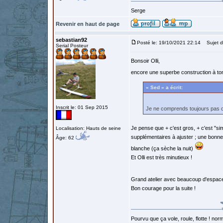
Serge
Revenir en haut de page
sebastian92
Posté le: 19/10/2021 22:14
Sujet d
Serial Posteur
Bonsoir Olli,
encore une superbe construction à ton
« Sed » a écrit:
Inscrit le: 01 Sep 2015
Je ne comprends toujours pas c
Je pense que + c'est gros, + c'est "si
Localisation: Hauts de seine
supplémentaires à ajuster ; une bonne
Âge: 62
blanche (ça sèche la nuit)
Et Olli est très minutieux !
Grand atelier avec beaucoup d'espace
Bon courage pour la suite !
Pourvu que ça vole, roule, flotte ! norm