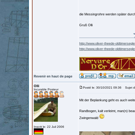
die Messingrohre werden später durc
Gruß Olli
http://www.oliver-theede-oldtimersegle
http://www.oliver-theede-oldtimersegl
Revenir en haut de page
Olli
Posté le: 30/10/2021 09:36
Sujet d
Incurable Posteur
Mit der Beplankung geht es auch weit
Randbogen, kalt verleimt, man(n) bea
Zwingenwald
Inscrit le: 22 Juil 2006