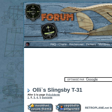
FAQ
-
Charte
-
Rechercher
-
Fichiers
-
Membres
Olli`s Slingsby T-31
Aller à la page
Précédente
1
,
2
,
3
,
4
,
5
Suivante
RETROPLANE.net In