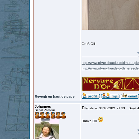
Gruß Olli
http://www.oliver-theede-oldtimersegle
http://www.oliver-theede-oldtimersegl
Revenir en haut de page
Johannes
Posté le: 30/10/2021 21:33
Sujet d
Serial Posteur
Danke Olli