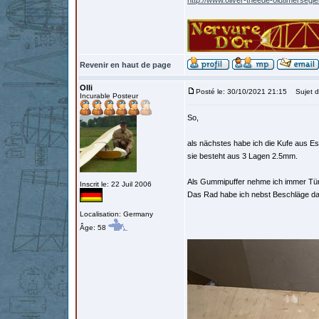
http://www.oliver-theede-oldtimersegl
Revenir en haut de page
Olli
Posté le: 30/10/2021 21:15
Sujet d
Incurable Posteur
So,
als nächstes habe ich die Kufe aus Es
sie besteht aus 3 Lagen 2.5mm.
Als Gummipuffer nehme ich immer Türs
Inscrit le: 22 Juil 2006
Das Rad habe ich nebst Beschläge daf
Localisation: Germany
Âge: 58