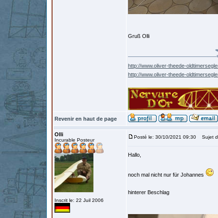
Gruß Olli
http://www.oliver-theede-oldtimersegle
http://www.oliver-theede-oldtimersegl
Revenir en haut de page
Olli
Posté le: 30/10/2021 09:30
Sujet d
Incurable Posteur
Hallo,
noch mal nicht nur für Johannes
hinterer Beschlag
Inscrit le: 22 Juil 2006