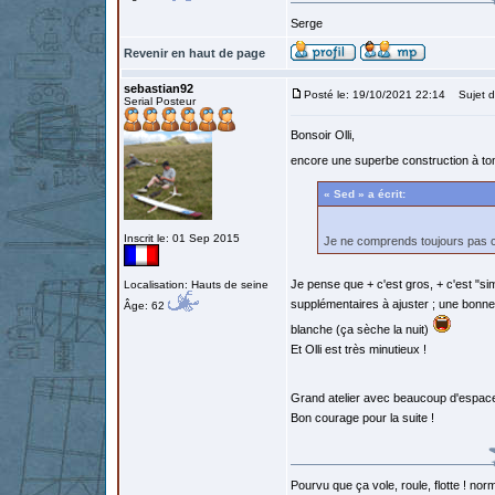
Serge
Revenir en haut de page
sebastian92
Posté le: 19/10/2021 22:14
Sujet d
Serial Posteur
Bonsoir Olli,
encore une superbe construction à ton
« Sed » a écrit:
Inscrit le: 01 Sep 2015
Je ne comprends toujours pas c
Je pense que + c'est gros, + c'est "si
Localisation: Hauts de seine
supplémentaires à ajuster ; une bonne
Âge: 62
blanche (ça sèche la nuit)
Et Olli est très minutieux !
Grand atelier avec beaucoup d'espace
Bon courage pour la suite !
Pourvu que ça vole, roule, flotte ! norm