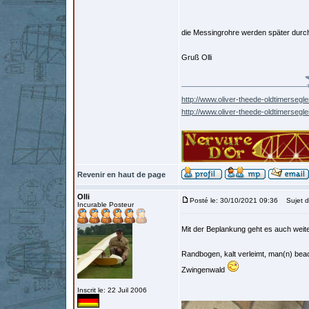
die Messingrohre werden später durc
Gruß Olli
http://www.oliver-theede-oldtimersegle
http://www.oliver-theede-oldtimersegl
Revenir en haut de page
Olli
Posté le: 30/10/2021 09:36
Sujet d
Incurable Posteur
Mit der Beplankung geht es auch weit
Randbogen, kalt verleimt, man(n) bea
Zwingenwald
Inscrit le: 22 Juil 2006