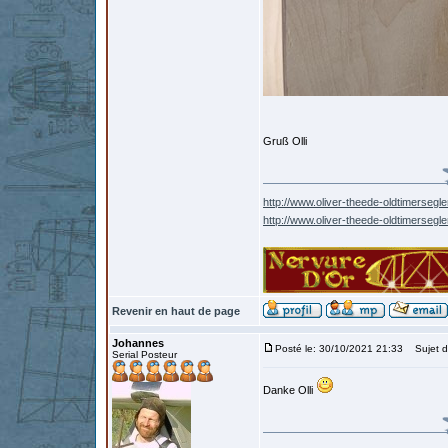
Gruß Olli
http://www.oliver-theede-oldtimersegle
http://www.oliver-theede-oldtimersegl
Revenir en haut de page
Johannes
Posté le: 30/10/2021 21:33
Sujet d
Serial Posteur
Danke Olli