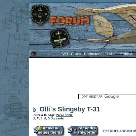
FAQ
-
Charte
-
Rechercher
-
Fichiers
-
Membres
Olli`s Slingsby T-31
Aller à la page
Précédente
1
,
2
,
3
,
4
,
5
Suivante
RETROPLANE.net In