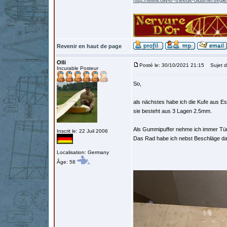
http://www.oliver-theede-oldtimersegl
Revenir en haut de page
Olli
Posté le: 30/10/2021 21:15
Sujet d
Incurable Posteur
So,
als nächstes habe ich die Kufe aus Es
sie besteht aus 3 Lagen 2.5mm.
Als Gummipuffer nehme ich immer Türs
Inscrit le: 22 Juil 2006
Das Rad habe ich nebst Beschläge daf
Localisation: Germany
Âge: 58