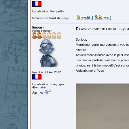
Localisation: Montpellier
Revenir en haut de page
limousin
Posté le: 05/05/2014 09:18
Sujet d
Fidèle Posteur
Bonjour,
Merci pour votre intervention et vos co
d'heure.
Actuellement il tourne avec le petit in
fonctionnait parfaitement avec u pointe
photos, est il le bon model?c'est surto
A bientôt merci Yves
Inscrit le: 21 Avr 2012
Localisation: bourgogne
dijonnaise
Âge: 75