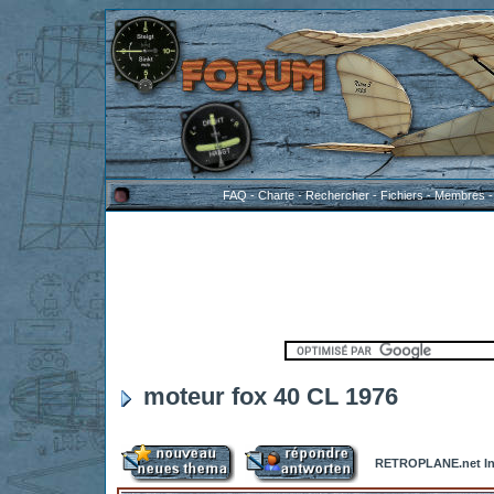
FAQ
-
Charte
-
Rechercher
-
Fichiers
-
Membres
moteur fox 40 CL 1976
RETROPLANE.net In