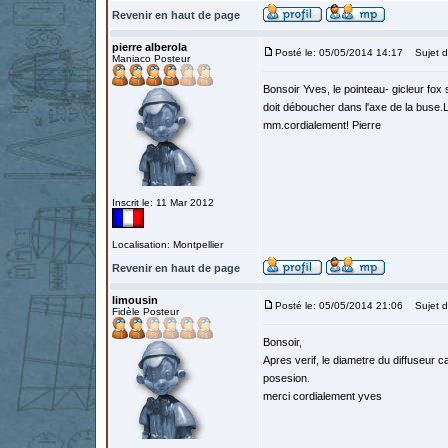
Revenir en haut de page
pierre alberola
Posté le: 05/05/2014 14:17
Sujet d
Maniaco Posteur
Bonsoir Yves, le pointeau- gicleur fox s
doit déboucher dans l'axe de la buse.Le
mm.cordialement! Pierre
Inscrit le: 11 Mar 2012
Localisation: Montpellier
Revenir en haut de page
limousin
Posté le: 05/05/2014 21:06
Sujet d
Fidèle Posteur
Bonsoir,
Apres verif, le diametre du diffuseur 
posesion.
merci cordialement yves