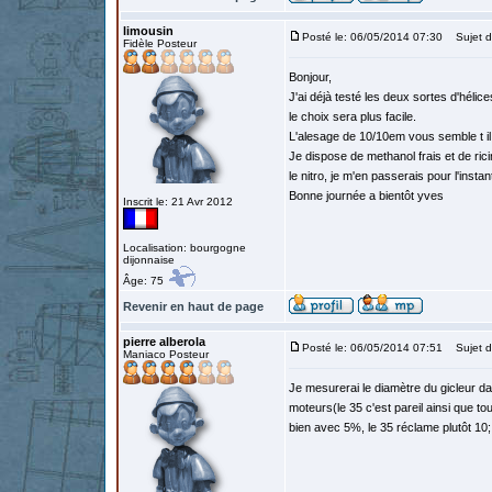
limousin
Posté le: 06/05/2014 07:30
Sujet d
Fidèle Posteur
Bonjour,
J'ai déjà testé les deux sortes d'hélic
le choix sera plus facile.
L'alesage de 10/10em vous semble t il
Je dispose de methanol frais et de rici
le nitro, je m'en passerais pour l'insta
Bonne journée a bientôt yves
Inscrit le: 21 Avr 2012
Localisation: bourgogne
dijonnaise
Âge: 75
Revenir en haut de page
pierre alberola
Posté le: 06/05/2014 07:51
Sujet d
Maniaco Posteur
Je mesurerai le diamètre du gicleur da
moteurs(le 35 c'est pareil ainsi que t
bien avec 5%, le 35 réclame plutôt 10; 