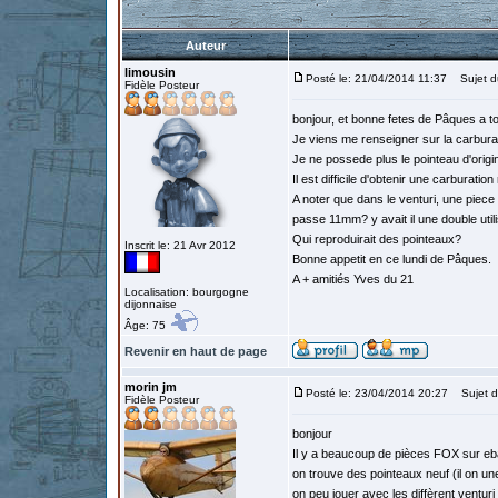
Auteur
limousin
Posté le: 21/04/2014 11:37
Sujet du
Fidèle Posteur
bonjour, et bonne fetes de Pâques a t
Je viens me renseigner sur la carbura
Je ne possede plus le pointeau d'origin
Il est difficile d'obtenir une carburatio
A noter que dans le venturi, une piece e
passe 11mm? y avait il une double util
Qui reproduirait des pointeaux?
Inscrit le: 21 Avr 2012
Bonne appetit en ce lundi de Pâques.
A + amitiés Yves du 21
Localisation: bourgogne
dijonnaise
Âge: 75
Revenir en haut de page
morin jm
Posté le: 23/04/2014 20:27
Sujet d
Fidèle Posteur
bonjour
Il y a beaucoup de pièces FOX sur e
on trouve des pointeaux neuf (il on u
on peu jouer avec les diffèrent ventur