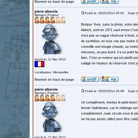
Revenir en haut de page
pierre alberola
Posté le: 05/05/2014 05:02
Sujet d
Maniaco Posteur
Bonjour Yves, sans la photo, votre des
Aldrich, sorti en 1971 sauf erreur.C'es
n'est pas un vague réservoir à fond, ni 
de synthèse, en tous cas pas moins de 
conseille une bougie chaude, au moins
méconnu, un peu lourd. Il a un point fa
bien. C'est un moteur qui est plutôt p
Inscrit le: 11 Mar 2012
calage en hauteur du réservoir n'est p
Localisation: Montpellier
Revenir en haut de page
pierre alberola
Posté le: 05/05/2014 05:08
Sujet d
Maniaco Posteur
Un complément, montez le petit inser
fermer l'admission, car le mélange sert
complètement ,mais circule sous le pist
ne l'ai pas assez utilisé pour être caté
Inscrit le: 11 Mar 2012