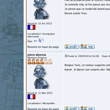
Pas de probleme pour le ressort, celui 
Je remonte cela, et l'on passe aux ess
Je pense que ce model été donné pour
Bonne soirée Yves
Inscrit le: 21 Avr 2012
Localisation: bourgogne
dijonnaise
Âge: 75
Revenir en haut de page
pierre alberola
Posté le: 06/05/2014 04:08
Sujet d
Maniaco Posteur
Bonjour Yves, ce moteur supporte une 1
bannir , le laisser aux experts des "d
Inscrit le: 11 Mar 2012
Localisation: Montpellier
Revenir en haut de page