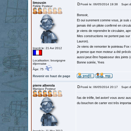
limousin
Posté le: 06/05/2014 19:38
Sujet du
Fidèle Posteur
Bonsoir,
Et oui surement comme vous, je suis a
jamais été un pilote confirmé en circula
je viens de reprendre le circulaire, apr
Mes constructions ne portent pas sur d
Lauron).
Je viens de remonter le pointeau Fox su
Inscrit le: 21 Avr 2012
je pense que mon moteur a été précédem
aussi peut être l'epaisseur des joints 
Localisation: bourgogne
Bonne soirée, Yves
dijonnaise
Âge: 75
Revenir en haut de page
pierre alberola
Posté le: 06/05/2014 20:17
Sujet d
Maniaco Posteur
l'as de trèfle, bel avion! vous avez au
du bouchon de carter est très importa
Inscrit le: 11 Mar 2012