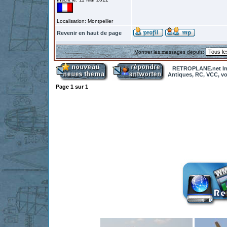
Localisation: Montpellier
Revenir en haut de page
Montrer les messages depuis:
RETROPLANE.net In
Antiques, RC, VCC, vol
Page
1
sur
1