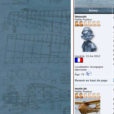
Auteur
limousin
Fidèle Posteur
Inscrit le: 21 Avr 2012
Localisation: bourgogne
dijonnaise
Âge: 75
Revenir en haut de page
morin jm
Fidèle Posteur