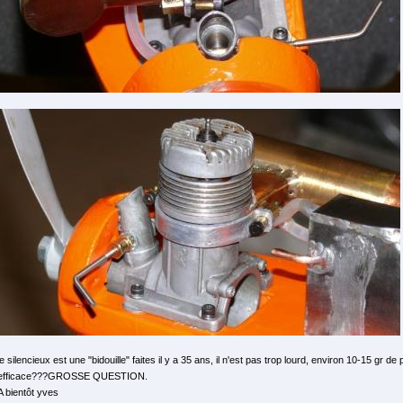
le silencieux est une "bidouille" faites il y a 35 ans, il n'est pas trop lourd, environ 10-15 gr de
efficace???GROSSE QUESTION.
A bientôt yves