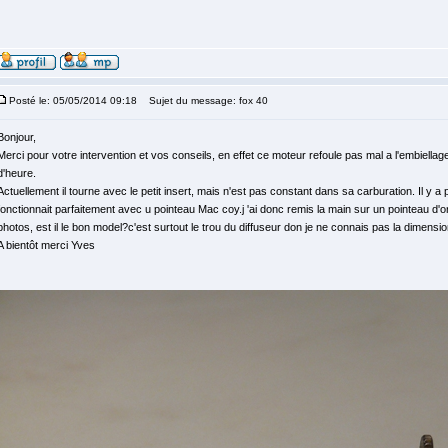
Posté le: 05/05/2014 09:18
Sujet du message: fox 40
Bonjour,
Merci pour votre intervention et vos conseils, en effet ce moteur refoule pas mal a l'embiellag
d'heure.
Actuellement il tourne avec le petit insert, mais n'est pas constant dans sa carburation. Il y a 
fonctionnait parfaitement avec u pointeau Mac coy.j 'ai donc remis la main sur un pointeau d'or
photos, est il le bon model?c'est surtout le trou du diffuseur don je ne connais pas la dimensio
A bientôt merci Yves