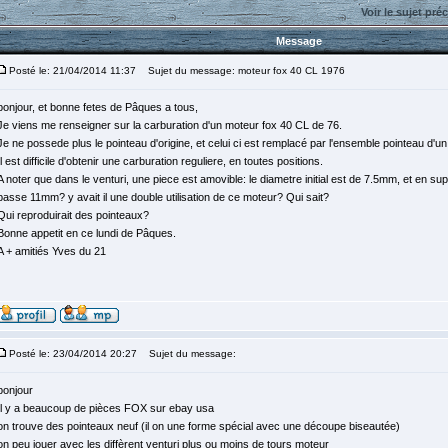
Voir le sujet pré
Message
Posté le: 21/04/2014 11:37
Sujet du message: moteur fox 40 CL 1976
bonjour, et bonne fetes de Pâques a tous,
Je viens me renseigner sur la carburation d'un moteur fox 40 CL de 76.
Je ne possede plus le pointeau d'origine, et celui ci est remplacé par l'ensemble pointeau d'un
Il est difficile d'obtenir une carburation reguliere, en toutes positions.
A noter que dans le venturi, une piece est amovible: le diametre initial est de 7.5mm, et en supp
passe 11mm? y avait il une double utilisation de ce moteur? Qui sait?
Qui reproduirait des pointeaux?
Bonne appetit en ce lundi de Pâques.
A + amitiés Yves du 21
Posté le: 23/04/2014 20:27
Sujet du message:
bonjour
Il y a beaucoup de pièces FOX sur ebay usa
on trouve des pointeaux neuf (il on une forme spécial avec une découpe biseautée)
on peu jouer avec les diffèrent venturi plus ou moins de tours moteur