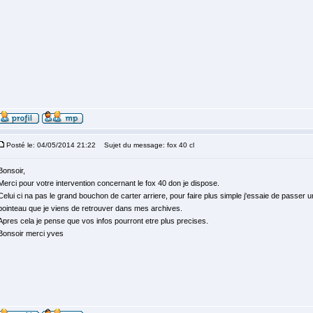
Posté le: 04/05/2014 21:22
Sujet du message: fox 40 cl
Bonsoir,
Merci pour votre intervention concernant le fox 40 don je dispose.
Celui ci na pas le grand bouchon de carter arriere, pour faire plus simple j'essaie de passer 
pointeau que je viens de retrouver dans mes archives.
Apres cela je pense que vos infos pourront etre plus precises.
Bonsoir merci yves