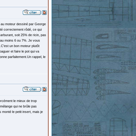
ser au moteur dessiné par George
été correctement rôdé, ce qui
 carburant, soit 25% de ricin, pas
 , au moins 6 ou 7%. Je vous
.C'est un bon moteur plutôt
aguer et faire le pot qui va
ionne parfaitement.Un rappel, le
orcément le mieux de trop
u mélange qui ne brûle pas
 monté le petit insert, mais je