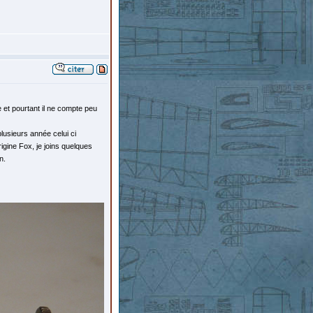
e et pourtant il ne compte peu
plusieurs année celui ci
igine Fox, je joins quelques
n.