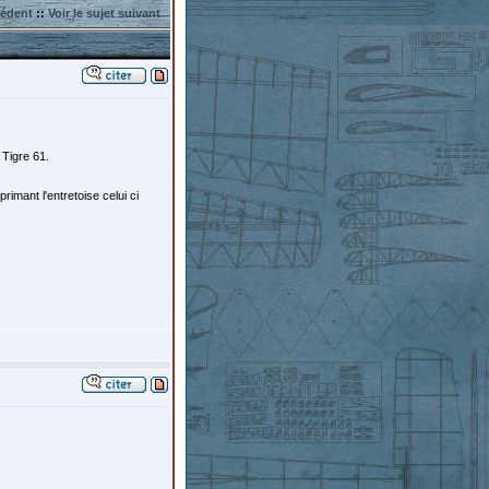
cédent
::
Voir le sujet suivant
 Tigre 61.
rimant l'entretoise celui ci