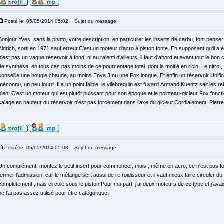
Posté le: 05/05/2014 05:02
Sujet du message:
Bonjour Yves, sans la photo, votre description, en particulier les inserts de carbu, font pen
Aldrich, sorti en 1971 sauf erreur.C'est un moteur d'acro à piston fonte. En supposant qu'il a 
n'est pas un vague réservoir à fond, ni au ralenti d'ailleurs, il faut d'abord et avant tout le bon
de synthèse, en tous cas pas moins de ce pourcentage total ,dont la moitié en ricin. Le nitro
conseille une bougie chaude, au moins Enya 3 ou une Fox longue. Et enfin un réservoir Uniflo
méconnu, un peu lourd. Il a un point faible, le vilebrequin est fuyard.Armand Kuentz sait les reb
bien. C'est un moteur qui est plutôt puissant pour son époque et le pointeau-gicleur Fox fonct
calage en hauteur du réservoir n'est pas forcément dans l'axe du gicleur.Cordialement! Pierre
Posté le: 05/05/2014 05:08
Sujet du message:
Un complément, montez le petit insert pour commencer, mais , même en acro, ce n'est pas f
fermer l'admission, car le mélange sert aussi de refroidisseur et il vaut mieux faire circuler d
complètement ,mais circule sous le piston.Pour ma part, j'ai deux moteurs de ce type et j'avais
ne l'ai pas assez utilisé pour être catégorique.