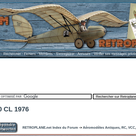
e
-
Rechercher
-
Fichiers
-
Membres
-
S'enregistrer
-
Annuaire
-
Vérifier ses messages privé
0 CL 1976
RETROPLANE.net Index du Forum
->
Aéromodèles Antiques, RC, VCC, 