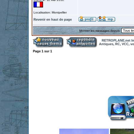
Localisation: Montpellier
Revenir en haut de page
Montrer les messages depuis:
RETROPLANE.net In
Antiques, RC, VCC, vol
Page
1
sur
1