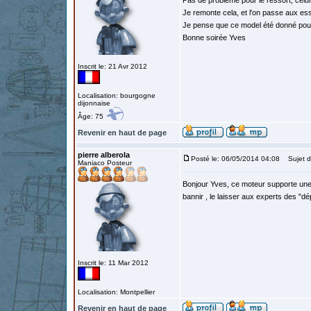
Pas de probleme pour le ressort, celui 
Je remonte cela, et l'on passe aux ess
Je pense que ce model été donné pour
Bonne soirée Yves
Inscrit le: 21 Avr 2012
Localisation: bourgogne
dijonnaise
Âge: 75
Revenir en haut de page
pierre alberola
Posté le: 06/05/2014 04:08
Sujet d
Maniaco Posteur
Bonjour Yves, ce moteur supporte une 1
bannir , le laisser aux experts des "d
Inscrit le: 11 Mar 2012
Localisation: Montpellier
Revenir en haut de page