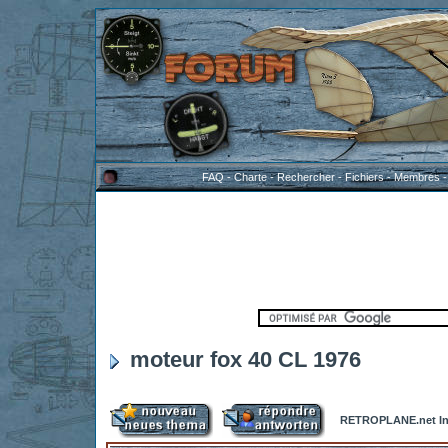
FAQ
-
Charte
-
Rechercher
-
Fichiers
-
Membres
moteur fox 40 CL 1976
RETROPLANE.net In