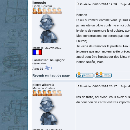
limousin
Posté le: 06/05/2014 19:38
Sujet du
Fidèle Posteur
Bonsoir,
Et oui surement comme vous, je suis a
jamais été un pilote confirmé en circula
je viens de reprendre le circulaire, apr
Mes constructions ne portent pas sur d
Lauron).
Je viens de remonter le pointeau Fox su
Inscrit le: 21 Avr 2012
je pense que mon moteur a été précédem
aussi peut être l'epaisseur des joints 
Localisation: bourgogne
Bonne soirée, Yves
dijonnaise
Âge: 75
Revenir en haut de page
pierre alberola
Posté le: 06/05/2014 20:17
Sujet d
Maniaco Posteur
l'as de trèfle, bel avion! vous avez au
du bouchon de carter est très importa
Inscrit le: 11 Mar 2012