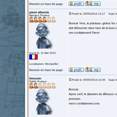
Revenir en haut de page
pierre alberola
Posté le: 05/05/2014 14:17
Sujet d
Maniaco Posteur
Bonsoir Yves, le pointeau- gicleur fox s
doit déboucher dans l'axe de la buse.Le
mm.cordialement! Pierre
Inscrit le: 11 Mar 2012
Localisation: Montpellier
Revenir en haut de page
limousin
Posté le: 05/05/2014 21:06
Sujet d
Fidèle Posteur
Bonsoir,
Apres verif, le diametre du diffuseur 
posesion.
merci cordialement yves