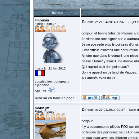
Auteur
limousin
Posté le: 21/04/2014 11:37
Sujet du
Fidèle Posteur
bonjour, et bonne fetes de Pâques a t
Je viens me renseigner sur la carbura
Je ne possede plus le pointeau d'origin
Il est difficile d'obtenir une carburatio
A noter que dans le venturi, une piece e
passe 11mm? y avait il une double util
Qui reproduirait des pointeaux?
Inscrit le: 21 Avr 2012
Bonne appetit en ce lundi de Pâques.
A + amitiés Yves du 21
Localisation: bourgogne
dijonnaise
Âge: 75
Revenir en haut de page
morin jm
Posté le: 23/04/2014 20:27
Sujet d
Fidèle Posteur
bonjour
Il y a beaucoup de pièces FOX sur e
on trouve des pointeaux neuf (il on u
on peu jouer avec les diffèrent ventur