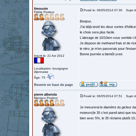
limousin
Posté le: 06/05/2014 07:30
Sujet d
Fidèle Posteur
Bonjour,
J'ai déjà testé les deux sortes d'hélic
le choix sera plus facile.
L'alesage de 10/10em vous semble t il
Je dispose de methanol frais et de rici
le nitro, je m'en passerais pour l'insta
Bonne journée a bientôt yves
Inscrit le: 21 Avr 2012
Localisation: bourgogne
dijonnaise
Âge: 75
Revenir en haut de page
pierre alberola
Posté le: 06/05/2014 07:51
Sujet d
Maniaco Posteur
Je mesurerai le diamètre du gicleur da
moteurs(le 35 c'est pareil ainsi que t
bien avec 5%, le 35 réclame plutôt 10; 