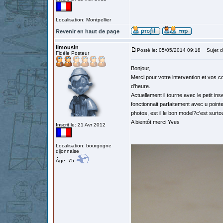
Localisation: Montpellier
Revenir en haut de page
limousin
Posté le: 05/05/2014 09:18
Sujet d
Fidèle Posteur
Bonjour,
Merci pour votre intervention et vos co
d'heure.
Actuellement il tourne avec le petit in
fonctionnait parfaitement avec u pointe
photos, est il le bon model?c'est surto
A bientôt merci Yves
Inscrit le: 21 Avr 2012
Localisation: bourgogne
dijonnaise
Âge: 75