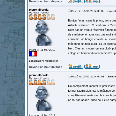
Revenir en haut de page
pierre alberola
Posté le: 05/05/2014 05:02
Sujet d
Maniaco Posteur
Bonjour Yves, sans la photo, votre des
Aldrich, sorti en 1971 sauf erreur.C'es
n'est pas un vague réservoir à fond, ni 
de synthèse, en tous cas pas moins de 
conseille une bougie chaude, au moins
méconnu, un peu lourd. Il a un point fa
bien. C'est un moteur qui est plutôt p
Inscrit le: 11 Mar 2012
calage en hauteur du réservoir n'est p
Localisation: Montpellier
Revenir en haut de page
pierre alberola
Posté le: 05/05/2014 05:08
Sujet d
Maniaco Posteur
Un complément, montez le petit inser
fermer l'admission, car le mélange sert
complètement ,mais circule sous le pist
ne l'ai pas assez utilisé pour être caté
Inscrit le: 11 Mar 2012