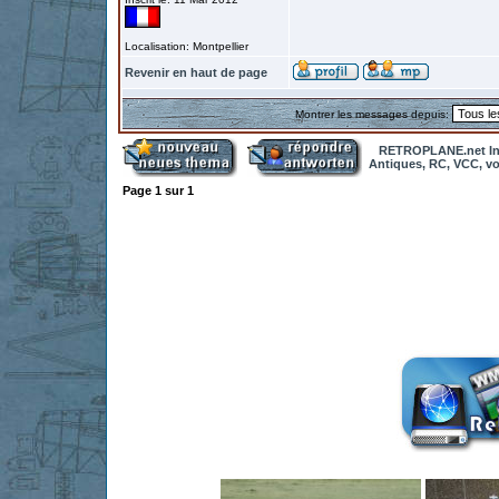
Localisation: Montpellier
Revenir en haut de page
Montrer les messages depuis:
RETROPLANE.net In
Antiques, RC, VCC, vol
Page
1
sur
1