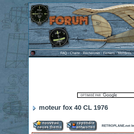
FAQ
-
Charte
-
Rechercher
-
Fichiers
-
Membres
moteur fox 40 CL 1976
RETROPLANE.net In