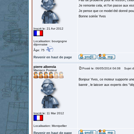
Pas de probleme pour le ressort, celui 
Je remonte cela, et l'on passe aux ess
Je pense que ce model été donné pour
Bonne soirée Yves
Inscrit le: 21 Avr 2012
Localisation: bourgogne
dijonnaise
Âge: 75
Revenir en haut de page
pierre alberola
Posté le: 06/05/2014 04:08
Sujet d
Maniaco Posteur
Bonjour Yves, ce moteur supporte une 1
bannir , le laisser aux experts des "d
Inscrit le: 11 Mar 2012
Localisation: Montpellier
Revenir en haut de page