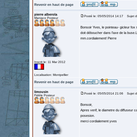
Revenir en haut de page
pierre alberola
Posté le: 05/05/2014 14:17
Sujet d
Maniaco Posteur
Bonsoir Yves, le pointeau- gicleur fox s
doit déboucher dans l'axe de la buse.Le
mm.cordialement! Pierre
Inscrit le: 11 Mar 2012
Localisation: Montpellier
Revenir en haut de page
limousin
Posté le: 05/05/2014 21:06
Sujet d
Fidèle Posteur
Bonsoir,
Apres verif, le diametre du diffuseur 
posesion.
merci cordialement yves