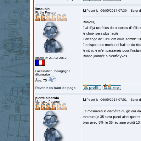
limousin
Posté le: 06/05/2014 07:30
Sujet d
Fidèle Posteur
Bonjour,
J'ai déjà testé les deux sortes d'hélic
le choix sera plus facile.
L'alesage de 10/10em vous semble t il
Je dispose de methanol frais et de rici
le nitro, je m'en passerais pour l'insta
Bonne journée a bientôt yves
Inscrit le: 21 Avr 2012
Localisation: bourgogne
dijonnaise
Âge: 75
Revenir en haut de page
pierre alberola
Posté le: 06/05/2014 07:51
Sujet d
Maniaco Posteur
Je mesurerai le diamètre du gicleur da
moteurs(le 35 c'est pareil ainsi que t
bien avec 5%, le 35 réclame plutôt 10; 