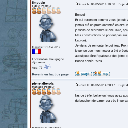
limousin
Posté le: 06/05/2014 19:38
Sujet du
Fidèle Posteur
Bonsoir,
Et oui surement comme vous, je suis a
jamais été un pilote confirmé en circula
je viens de reprendre le circulaire, apr
Mes constructions ne portent pas sur d
Lauron).
Je viens de remonter le pointeau Fox su
Inscrit le: 21 Avr 2012
je pense que mon moteur a été précédem
aussi peut être l'epaisseur des joints 
Localisation: bourgogne
Bonne soirée, Yves
dijonnaise
Âge: 75
Revenir en haut de page
pierre alberola
Posté le: 06/05/2014 20:17
Sujet d
Maniaco Posteur
l'as de trèfle, bel avion! vous avez au
du bouchon de carter est très importa
Inscrit le: 11 Mar 2012