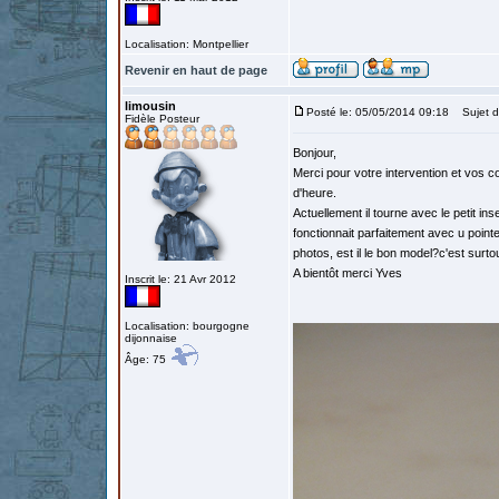
Localisation: Montpellier
Revenir en haut de page
limousin
Posté le: 05/05/2014 09:18
Sujet d
Fidèle Posteur
Bonjour,
Merci pour votre intervention et vos co
d'heure.
Actuellement il tourne avec le petit in
fonctionnait parfaitement avec u pointe
photos, est il le bon model?c'est surto
A bientôt merci Yves
Inscrit le: 21 Avr 2012
Localisation: bourgogne
dijonnaise
Âge: 75