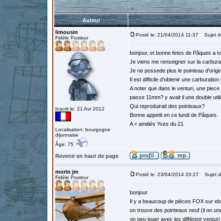
Auteur
limousin
Posté le: 21/04/2014 11:37
Sujet du
Fidèle Posteur
bonjour, et bonne fetes de Pâques a t
Je viens me renseigner sur la carbura
Je ne possede plus le pointeau d'origin
Il est difficile d'obtenir une carburatio
A noter que dans le venturi, une piece e
passe 11mm? y avait il une double util
Qui reproduirait des pointeaux?
Inscrit le: 21 Avr 2012
Bonne appetit en ce lundi de Pâques.
A + amitiés Yves du 21
Localisation: bourgogne
dijonnaise
Âge: 75
Revenir en haut de page
morin jm
Posté le: 23/04/2014 20:27
Sujet d
Fidèle Posteur
bonjour
Il y a beaucoup de pièces FOX sur e
on trouve des pointeaux neuf (il on u
on peu jouer avec les diffèrent ventur