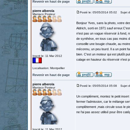
Revenir en haut de page
pierre alberola
Posté le: 05/05/2014 05:02
Sujet d
Maniaco Posteur
Bonjour Yves, sans la photo, votre des
Aldrich, sorti en 1971 sauf erreur.C'es
n'est pas un vague réservoir à fond, ni 
de synthèse, en tous cas pas moins de 
conseille une bougie chaude, au moins
méconnu, un peu lourd. Il a un point fa
bien. C'est un moteur qui est plutôt p
Inscrit le: 11 Mar 2012
calage en hauteur du réservoir n'est p
Localisation: Montpellier
Revenir en haut de page
pierre alberola
Posté le: 05/05/2014 05:08
Sujet d
Maniaco Posteur
Un complément, montez le petit inser
fermer l'admission, car le mélange sert
complètement ,mais circule sous le pist
ne l'ai pas assez utilisé pour être caté
Inscrit le: 11 Mar 2012