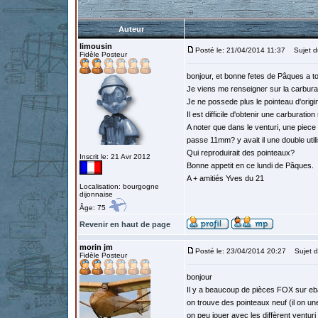
Auteur
limousin
Posté le: 21/04/2014 11:37
Sujet du
Fidèle Posteur
bonjour, et bonne fetes de Pâques a t
Je viens me renseigner sur la carbura
Je ne possede plus le pointeau d'origin
Il est difficile d'obtenir une carburatio
A noter que dans le venturi, une piece e
passe 11mm? y avait il une double util
Qui reproduirait des pointeaux?
Inscrit le: 21 Avr 2012
Bonne appetit en ce lundi de Pâques.
A + amitiés Yves du 21
Localisation: bourgogne
dijonnaise
Âge: 75
Revenir en haut de page
morin jm
Posté le: 23/04/2014 20:27
Sujet d
Fidèle Posteur
bonjour
Il y a beaucoup de pièces FOX sur e
on trouve des pointeaux neuf (il on u
on peu jouer avec les diffèrent ventur