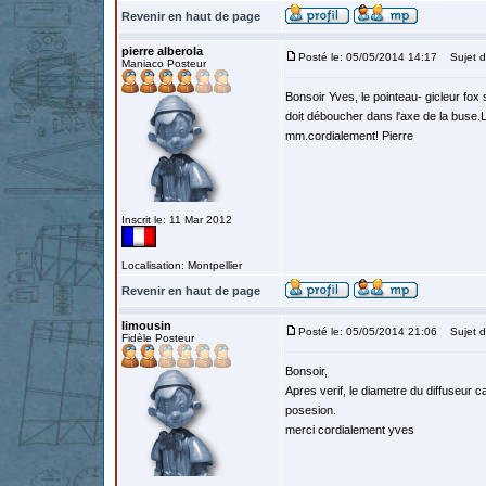
Revenir en haut de page
pierre alberola
Posté le: 05/05/2014 14:17
Sujet d
Maniaco Posteur
Bonsoir Yves, le pointeau- gicleur fox s
doit déboucher dans l'axe de la buse.Le
mm.cordialement! Pierre
Inscrit le: 11 Mar 2012
Localisation: Montpellier
Revenir en haut de page
limousin
Posté le: 05/05/2014 21:06
Sujet d
Fidèle Posteur
Bonsoir,
Apres verif, le diametre du diffuseur 
posesion.
merci cordialement yves