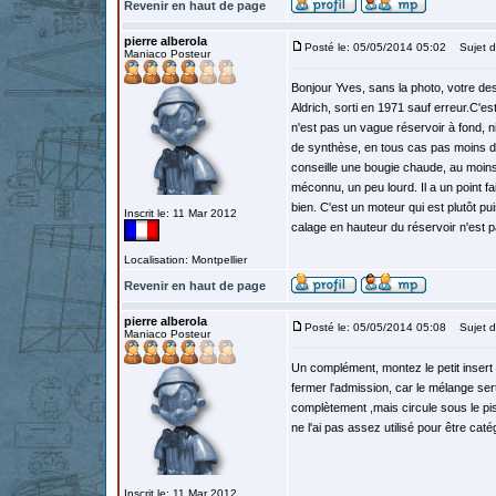
Revenir en haut de page
pierre alberola
Posté le: 05/05/2014 05:02
Sujet d
Maniaco Posteur
Bonjour Yves, sans la photo, votre des
Aldrich, sorti en 1971 sauf erreur.C'es
n'est pas un vague réservoir à fond, ni 
de synthèse, en tous cas pas moins de 
conseille une bougie chaude, au moins
méconnu, un peu lourd. Il a un point fa
bien. C'est un moteur qui est plutôt p
Inscrit le: 11 Mar 2012
calage en hauteur du réservoir n'est p
Localisation: Montpellier
Revenir en haut de page
pierre alberola
Posté le: 05/05/2014 05:08
Sujet d
Maniaco Posteur
Un complément, montez le petit inser
fermer l'admission, car le mélange sert
complètement ,mais circule sous le pist
ne l'ai pas assez utilisé pour être caté
Inscrit le: 11 Mar 2012