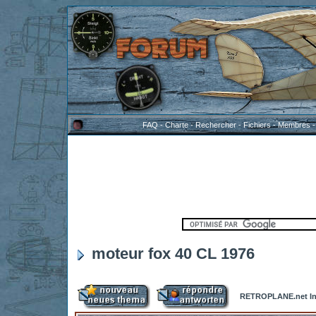
FAQ
-
Charte
-
Rechercher
-
Fichiers
-
Membres
moteur fox 40 CL 1976
RETROPLANE.net In