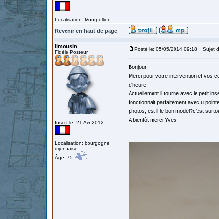
Localisation: Montpellier
Revenir en haut de page
limousin
Posté le: 05/05/2014 09:18
Sujet d
Fidèle Posteur
Bonjour,
Merci pour votre intervention et vos co
d'heure.
Actuellement il tourne avec le petit in
fonctionnait parfaitement avec u pointe
photos, est il le bon model?c'est surto
A bientôt merci Yves
Inscrit le: 21 Avr 2012
Localisation: bourgogne
dijonnaise
Âge: 75