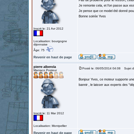
Pas de probleme pour le ressort, celui 
Je remonte cela, et l'on passe aux ess
Je pense que ce model été donné pour
Bonne soirée Yves
Inscrit le: 21 Avr 2012
Localisation: bourgogne
dijonnaise
Âge: 75
Revenir en haut de page
pierre alberola
Posté le: 06/05/2014 04:08
Sujet d
Maniaco Posteur
Bonjour Yves, ce moteur supporte une 1
bannir , le laisser aux experts des "d
Inscrit le: 11 Mar 2012
Localisation: Montpellier
Revenir en haut de page