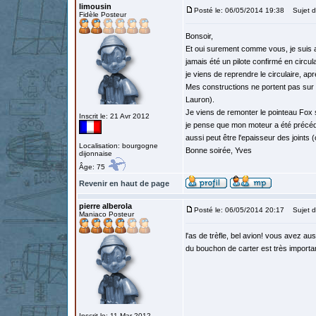
limousin
Posté le: 06/05/2014 19:38
Sujet du
Fidèle Posteur
Bonsoir,
Et oui surement comme vous, je suis a
jamais été un pilote confirmé en circula
je viens de reprendre le circulaire, apr
Mes constructions ne portent pas sur d
Lauron).
Je viens de remonter le pointeau Fox su
Inscrit le: 21 Avr 2012
je pense que mon moteur a été précédem
aussi peut être l'epaisseur des joints 
Localisation: bourgogne
Bonne soirée, Yves
dijonnaise
Âge: 75
Revenir en haut de page
pierre alberola
Posté le: 06/05/2014 20:17
Sujet d
Maniaco Posteur
l'as de trèfle, bel avion! vous avez au
du bouchon de carter est très importa
Inscrit le: 11 Mar 2012