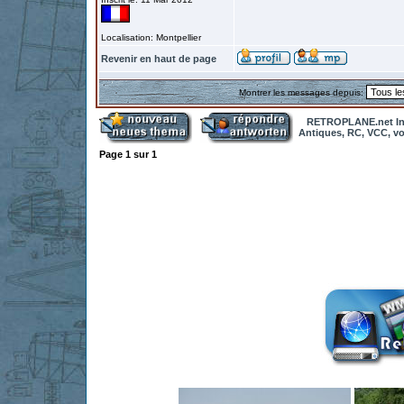
Localisation: Montpellier
Revenir en haut de page
Montrer les messages depuis:
RETROPLANE.net In
Antiques, RC, VCC, vol
Page
1
sur
1