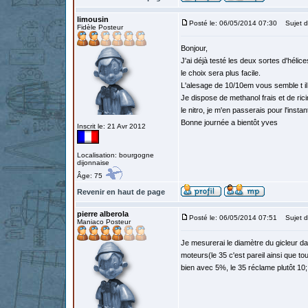
limousin
Posté le: 06/05/2014 07:30
Sujet d
Fidèle Posteur
Bonjour,
J'ai déjà testé les deux sortes d'hélic
le choix sera plus facile.
L'alesage de 10/10em vous semble t il
Je dispose de methanol frais et de rici
le nitro, je m'en passerais pour l'insta
Bonne journée a bientôt yves
Inscrit le: 21 Avr 2012
Localisation: bourgogne
dijonnaise
Âge: 75
Revenir en haut de page
pierre alberola
Posté le: 06/05/2014 07:51
Sujet d
Maniaco Posteur
Je mesurerai le diamètre du gicleur da
moteurs(le 35 c'est pareil ainsi que t
bien avec 5%, le 35 réclame plutôt 10; 