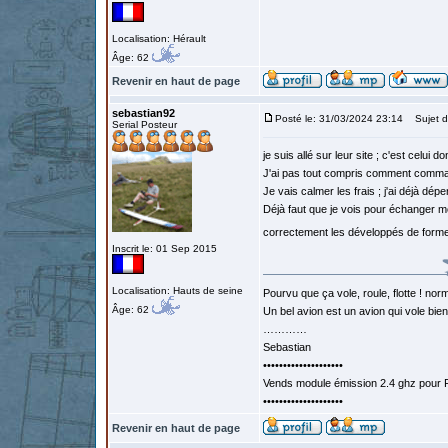
Localisation: Hérault
Âge: 62
Revenir en haut de page
sebastian92
Posté le: 31/03/2024 23:14
Sujet d
Serial Posteur
je suis allé sur leur site ; c'est celui d
J'ai pas tout compris comment comm
Je vais calmer les frais ; j'ai déjà dép
Déjà faut que je vois pour échanger mo
correctement les développés de forme
Inscrit le: 01 Sep 2015
Localisation: Hauts de seine
Pourvu que ça vole, roule, flotte ! norm
Âge: 62
Un bel avion est un avion qui vole bie
…………
Sebastian
••••••••••••••••••••
Vends module émission 2.4 ghz pour F
••••••••••••••••••••
Revenir en haut de page