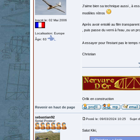
J'aime bien sa technique aussi , à essa
modèles rétros
Inscrit le: 02 Mai 2006
Après avoir entoilé au film transparent
, puis passe du verni à l'eau ,ou un pro
Localisation: Europe
Âge: 63
A essayer pour l'instant pas le temps 
Christian
Orlik en construction
Revenir en haut de page
sebastian92
Posté le: 09/03/2024 10:25
Sujet d
Serial Posteur
Salut Kiki,
« Christian » a écrit: