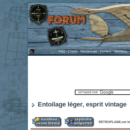
FAQ
-
Charte
-
Rechercher
-
Fichiers
-
Membres
Entoilage léger, esprit vintage
RETROPLANE.net In