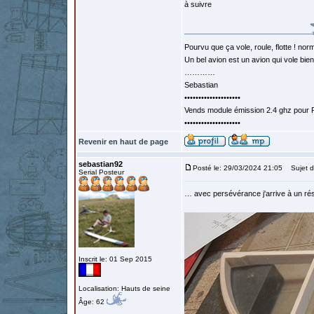
à suivre
Pourvu que ça vole, roule, flotte ! norm
Un bel avion est un avion qui vole bie
…………
Sebastian
••••••••••••••••••••
Vends module émission 2.4 ghz pour F
••••••••••••••••••••
Revenir en haut de page
sebastian92
Posté le: 29/03/2024 21:05
Sujet d
Serial Posteur
… avec persévérance j'arrive à un ré
Inscrit le: 01 Sep 2015
Localisation: Hauts de seine
Âge: 62