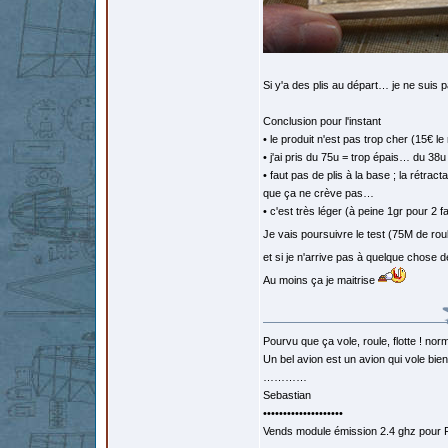
Si y'a des plis au départ… je ne suis p
Conclusion pour l'instant
• le produit n'est pas trop cher (15€ l
• j'ai pris du 75u = trop épais… du 38
• faut pas de plis à la base ; la rétra
que ça ne crève pas…
• c'est très léger (à peine 1gr pour 2
Je vais poursuivre le test (75M de rou
et si je n'arrive pas à quelque chose
Au moins ça je maitrise
Pourvu que ça vole, roule, flotte ! norm
Un bel avion est un avion qui vole bie
…………
Sebastian
••••••••••••••••••••
Vends module émission 2.4 ghz pour F