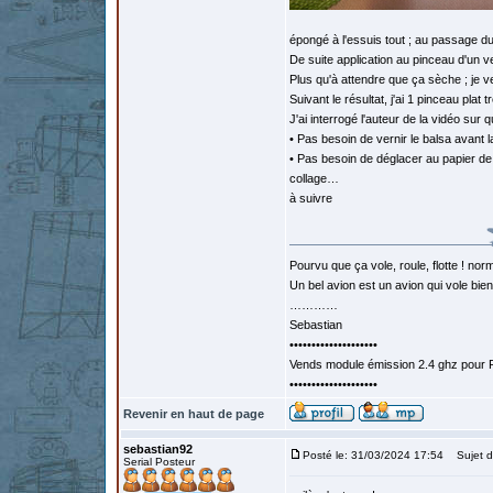
épongé à l'essuis tout ; au passage du
De suite application au pinceau d'un ver
Plus qu'à attendre que ça sèche ; je ve
Suivant le résultat, j'ai 1 pinceau plat 
J'ai interrogé l'auteur de la vidéo sur 
• Pas besoin de vernir le balsa avant l
• Pas besoin de déglacer au papier de ve
collage…
à suivre
Pourvu que ça vole, roule, flotte ! norm
Un bel avion est un avion qui vole bie
…………
Sebastian
••••••••••••••••••••
Vends module émission 2.4 ghz pour F
••••••••••••••••••••
Revenir en haut de page
sebastian92
Posté le: 31/03/2024 17:54
Sujet d
Serial Posteur