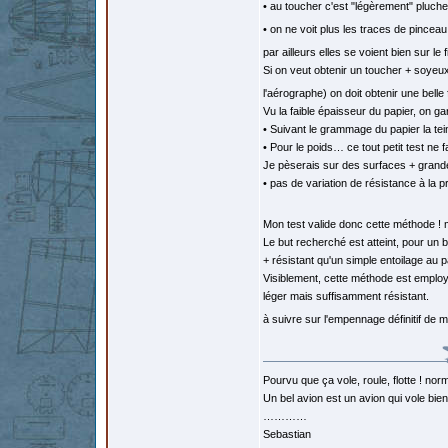
• au toucher c'est "légèrement" pluche
• on ne voit plus les traces de pincea
par ailleurs elles se voient bien sur le 
Si on veut obtenir un toucher + soyeu
l'aérographe) on doit obtenir une belle
Vu la faible épaisseur du papier, on 
• Suivant le grammage du papier la tein
• Pour le poids… ce tout petit test ne 
Je pèserais sur des surfaces + grande
• pas de variation de résistance à la 
Mon test valide donc cette méthode ! 
Le but recherché est atteint, pour un 
+ résistant qu'un simple entoilage au 
Visiblement, cette méthode est employ
léger mais suffisamment résistant.
à suivre sur l'empennage définitif d
Pourvu que ça vole, roule, flotte ! norm
Un bel avion est un avion qui vole bie
…………
Sebastian