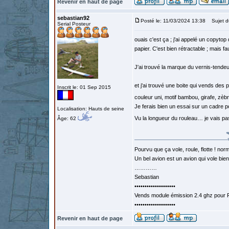
Revenir en haut de page
sebastian92
Posté le: 11/03/2024 13:38
Sujet d
Serial Posteur
ouais c'est ça ; j'ai appelé un copytop
papier. C'est bien rétractable ; mais fa
J'ai trouvé la marque du vernis-tendeur
et j'ai trouvé une boite qui vends des
Inscrit le: 01 Sep 2015
couleur uni, motif bambou, girafe, zèb
Je ferais bien un essai sur un cadre p
Localisation: Hauts de seine
Vu la longueur du rouleau… je vais p
Âge: 62
Pourvu que ça vole, roule, flotte ! norm
Un bel avion est un avion qui vole bie
…………
Sebastian
••••••••••••••••••••
Vends module émission 2.4 ghz pour F
••••••••••••••••••••
Revenir en haut de page