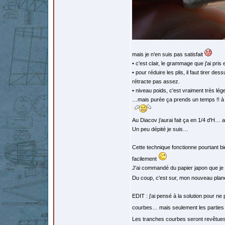
mais je n'en suis pas satisfait
• c'est clair, le grammage que j'ai pris 
• pour réduire les plis, il faut tirer 
rétracte pas assez.
• niveau poids, c'est vraiment très lég
…mais purée ça prends un temps !! à es
Au Diacov j'aurai fait ça en 1/4 d'H… a
Un peu dépité je suis…
Cette technique fonctionne pourtant bi
facilement
J'ai commandé du papier japon que je 
Du coup, c'est sur, mon nouveau plane
EDIT : j'ai pensé à la solution pour n
courbes… mais seulement les parties
Les tranches courbes seront revêtues a