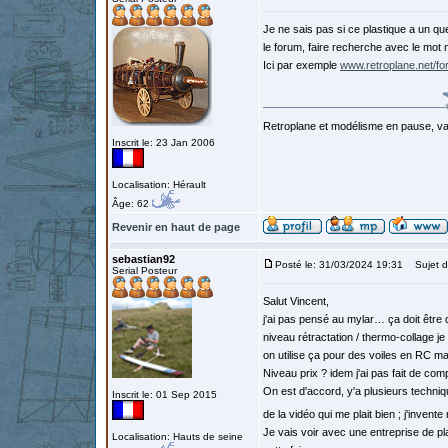
Je ne sais pas si ce plastique a un qu
le forum, faire recherche avec le mot 
Ici par exemple
www.retroplane.net/f
Retroplane et modélisme en pause, van
Inscrit le: 23 Jan 2006
Localisation: Hérault
Âge: 62
Revenir en haut de page
sebastian92
Posté le: 31/03/2024 19:31
Sujet d
Serial Posteur
Salut Vincent,
j'ai pas pensé au mylar… ça doit être
niveau rétractation / thermo-collage 
on utilise ça pour des voiles en RC ma
Niveau prix ? idem j'ai pas fait de comp
On est d'accord, y'a plusieurs techniq
Inscrit le: 01 Sep 2015
de la vidéo qui me plait bien ; j'inven
Je vais voir avec une entreprise de pl
Localisation: Hauts de seine