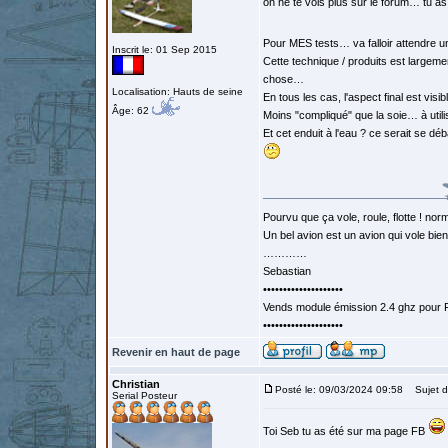
on ne te vois plus sur le forum… tu as
Pour MES tests… va falloir attendre 
Inscrit le: 01 Sep 2015
Cette technique / produits est largem
chose…
Localisation: Hauts de seine
En tous les cas, l'aspect final est visi
Âge: 62
Moins "compliqué" que la soie… à utili
Et cet enduit à l'eau ? ce serait se 
Pourvu que ça vole, roule, flotte ! norm
Un bel avion est un avion qui vole bie
…………
Sebastian
••••••••••••••••••••
Vends module émission 2.4 ghz pour F
••••••••••••••••••••
Revenir en haut de page
Christian
Posté le: 09/03/2024 09:58
Sujet d
Serial Posteur
Toi Seb tu as été sur ma page FB