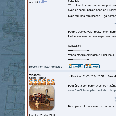
cette fois.
Âge: 62
*** En tous les cas, niveau rapport p
avec ce rendu papier japon en + résist
Mais faut pas être pressé… ça dema
Pourvu que ça vole, roule, flotte ! norm
Un bel avion est un avion qui vole bie
…………
Sebastian
••••••••••••••••••••
Vends module émission 2.4 ghz pour F
••••••••••••••••••••
Revenir en haut de page
VincentB
Posté le: 31/03/2024 20:51
Sujet d
Serial Posteur
Peut être à comparer avec les matéria
www.freeflightsupplies.net/index.php/p
Retroplane et modélisme en pause, van
Inscrit le: 23 Jan 2006