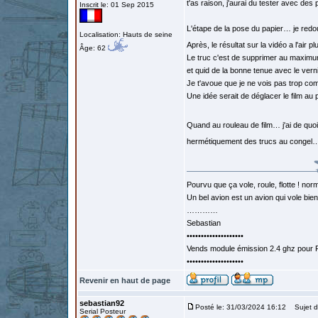
t'as raison, j'aurai du tester avec de
Inscrit le: 01 Sep 2015
L'étape de la pose du papier… je red
Localisation: Hauts de seine
Après, le résultat sur la vidéo a l'air pl
Âge: 62
Le truc c'est de supprimer au maximum
et quid de la bonne tenue avec le vern
Je t'avoue que je ne vois pas trop com
Une idée serait de déglacer le film a
Quand au rouleau de film… j'ai de quoi
hermétiquement des trucs au congel… ou
Pourvu que ça vole, roule, flotte ! norm
Un bel avion est un avion qui vole bie
…………
Sebastian
••••••••••••••••••••
Vends module émission 2.4 ghz pour F
••••••••••••••••••••
Revenir en haut de page
sebastian92
Posté le: 31/03/2024 16:12
Sujet d
Serial Posteur