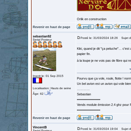
Orlik en construction
Revenir en haut de page
sebastian92
Posté le: 31/03/2024 18:26
Sujet d
Serial Posteur
Kiki, quand je dit "ça peluche"… c'est
papier fin.
à la loupe je ne vois pas de fibre qui 
Inscrit le: 01 Sep 2015
Pourvu que ça vole, roule, flotte ! norm
Un bel avion est un avion qui vole bie
Localisation: Hauts de seine
…………
Âge: 62
Sebastian
••••••••••••••••••••
Vends module émission 2.4 ghz pour F
••••••••••••••••••••
Revenir en haut de page
VincentB
Posté le: 31/03/2024 19:04
Sujet d
Serial Posteur