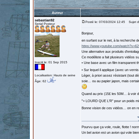
Auteur
sebastian92
Posté le: 07/03/2024 12:45
Sujet du
Serial Posteur
Bonjour,
en surfant sur le net, à la recherche d
https://www.youtube.com/watch?v
Une alternative aux produits d'entoi
Ce modéliste a fait plusieurs vidéos 
Inscrit le: 01 Sep 2015
• Une base avec un film transparent t
• Sur lequel il applique (avec un vern
Localisation: Hauts de seine
Léger, à priori assez résistant (tout dép
soie… ou au papier japon, mais certai
Âge: 62
Quand au prix (15£ les 50M… à voir d
"+ LOURD QUE L'R" pour un poids m
Bonne vision de ces vidéos… on en r
Pourvu que ça vole, roule, flotte ! norm
Un bel avion est un avion qui vole bie
…………