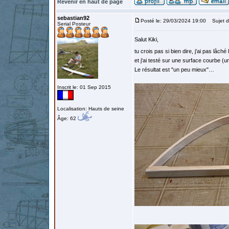
Revenir en haut de page
sebastian92
Posté le: 29/03/2024 19:00
Sujet d
Serial Posteur
Salut Kiki,
tu crois pas si bien dire, j'ai pas lâché 
et j'ai testé sur une surface courbe (un
Le résultat est "un peu mieux"…
Inscrit le: 01 Sep 2015
Localisation: Hauts de seine
Âge: 62