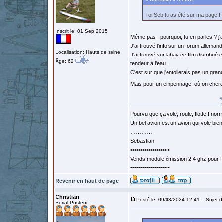
Toi Seb tu as été sur ma page 
Inscrit le: 01 Sep 2015
Même pas ; pourquoi, tu en parles ? j
J'ai trouvé l'info sur un forum allemand
Localisation: Hauts de seine
J'ai trouvé sur labay ce film distribu
Âge: 62
tendeur à l'eau…
C'est sur que j'entoilerais pas un gra
Mais pour un empennage, où on cherch
Pourvu que ça vole, roule, flotte ! norm
Un bel avion est un avion qui vole bie
…………
Sebastian
••••••••••••••••••••
Vends module émission 2.4 ghz pour F
••••••••••••••••••••
Revenir en haut de page
Christian
Posté le: 09/03/2024 12:41
Sujet d
Serial Posteur