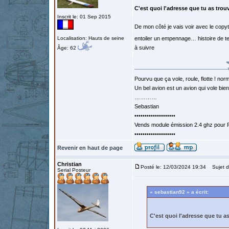
C'est quoi l'adresse que tu as trou
Inscrit le: 01 Sep 2015
De mon côté je vais voir avec le copyt
Localisation: Hauts de seine
entoiler un empennage… histoire de tes
à suivre
Âge: 62
Pourvu que ça vole, roule, flotte ! norm
Un bel avion est un avion qui vole bie
…………
Sebastian
••••••••••••••••••••
Vends module émission 2.4 ghz pour F
••••••••••••••••••••
Revenir en haut de page
Christian
Posté le: 12/03/2024 19:34
Sujet d
Serial Posteur
« sebastian92 » a écrit:
C'est quoi l'adresse que tu a