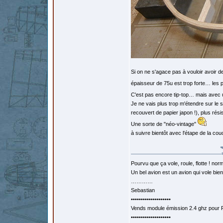
Si on ne s'agace pas à vouloir avoir 
épaisseur de 75u est trop forte… les 
C'est pas encore tip-top… mais avec 
Je ne vais plus trop m'étendre sur le s
recouvert de papier japon !), plus ré
Une sorte de "néo-vintage"
à suivre bientôt avec l'étape de la co
Pourvu que ça vole, roule, flotte ! norm
Un bel avion est un avion qui vole bie
…………
Sebastian
••••••••••••••••••••
Vends module émission 2.4 ghz pour F
••••••••••••••••••••