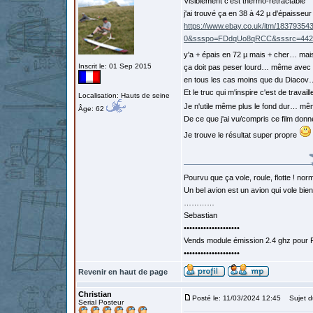
Visiblement c'est thermo-rétractable
j'ai trouvé ça en 38 à 42 µ d'épaisseur
https://www.ebay.co.uk/itm/183793
0&ssspo=FDdqUo8qRCC&sssrc=4429
y'a + épais en 72 µ mais + cher… mai
Inscrit le: 01 Sep 2015
ça doit pas peser lourd… même avec
en tous les cas moins que du Diacov…
Et le truc qui m'inspire c'est de travai
Localisation: Hauts de seine
Je n'utile même plus le fond dur… m
Âge: 62
De ce que j'ai vu/compris ce film donn
Je trouve le résultat super propre
Pourvu que ça vole, roule, flotte ! norm
Un bel avion est un avion qui vole bie
…………
Sebastian
••••••••••••••••••••
Vends module émission 2.4 ghz pour F
••••••••••••••••••••
Revenir en haut de page
Christian
Posté le: 11/03/2024 12:45
Sujet d
Serial Posteur