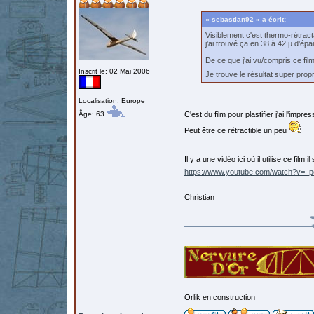
« sebastian92 » a écrit:
Visiblement c'est thermo-rétract
j'ai trouvé ça en 38 à 42 µ d'ép
De ce que j'ai vu/compris ce fil
Inscrit le: 02 Mai 2006
Je trouve le résultat super pro
Localisation: Europe
Âge: 63
C'est du film pour plastifier j'ai l'impres
Peut être ce rétractible un peu
Il y a une vidéo ici où il utilise ce film i
https://www.youtube.com/watch?v=
Christian
Orlik en construction