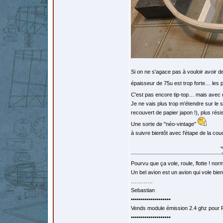
Si on ne s'agace pas à vouloir avoir 
épaisseur de 75u est trop forte… les 
C'est pas encore tip-top… mais avec 
Je ne vais plus trop m'étendre sur le s
recouvert de papier japon !), plus ré
Une sorte de "néo-vintage"
à suivre bientôt avec l'étape de la co
Pourvu que ça vole, roule, flotte ! norm
Un bel avion est un avion qui vole bie
…………
Sebastian
••••••••••••••••••••
Vends module émission 2.4 ghz pour F
••••••••••••••••••••