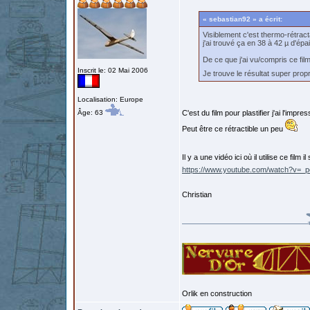
« sebastian92 » a écrit:
Visiblement c'est thermo-rétract
j'ai trouvé ça en 38 à 42 µ d'ép
De ce que j'ai vu/compris ce fil
Inscrit le: 02 Mai 2006
Je trouve le résultat super pro
Localisation: Europe
Âge: 63
C'est du film pour plastifier j'ai l'impres
Peut être ce rétractible un peu
Il y a une vidéo ici où il utilise ce film i
https://www.youtube.com/watch?v=
Christian
Orlik en construction