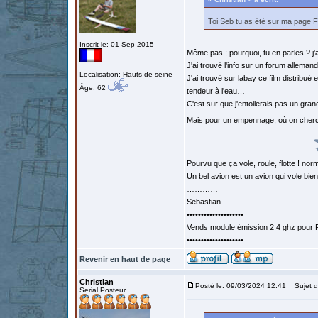
Toi Seb tu as été sur ma page 
Inscrit le: 01 Sep 2015
Même pas ; pourquoi, tu en parles ? j
J'ai trouvé l'info sur un forum allemand
Localisation: Hauts de seine
J'ai trouvé sur labay ce film distribu
Âge: 62
tendeur à l'eau…
C'est sur que j'entoilerais pas un gra
Mais pour un empennage, où on cherch
Pourvu que ça vole, roule, flotte ! norm
Un bel avion est un avion qui vole bie
…………
Sebastian
••••••••••••••••••••
Vends module émission 2.4 ghz pour F
••••••••••••••••••••
Revenir en haut de page
Christian
Posté le: 09/03/2024 12:41
Sujet d
Serial Posteur