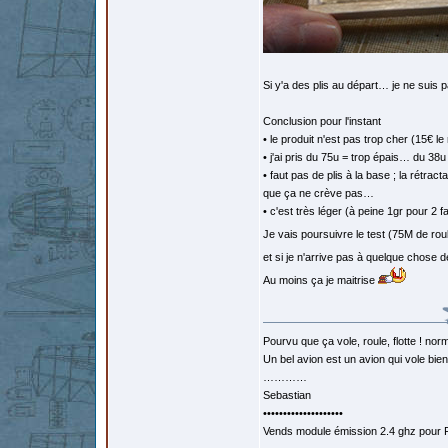
Si y'a des plis au départ… je ne suis p
Conclusion pour l'instant
• le produit n'est pas trop cher (15€ l
• j'ai pris du 75u = trop épais… du 38
• faut pas de plis à la base ; la rétra
que ça ne crève pas…
• c'est très léger (à peine 1gr pour 2
Je vais poursuivre le test (75M de rou
et si je n'arrive pas à quelque chose
Au moins ça je maitrise
Pourvu que ça vole, roule, flotte ! norm
Un bel avion est un avion qui vole bie
…………
Sebastian
••••••••••••••••••••
Vends module émission 2.4 ghz pour F