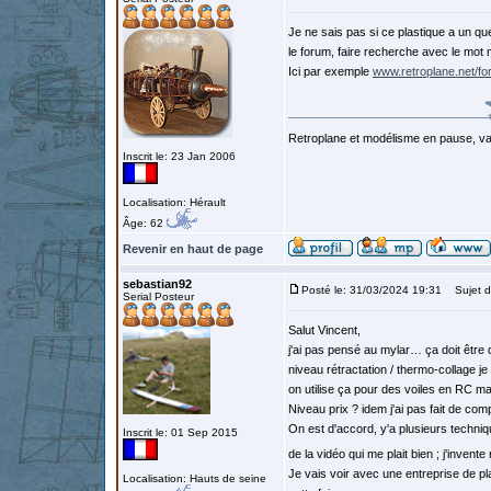
Je ne sais pas si ce plastique a un qu
le forum, faire recherche avec le mot 
Ici par exemple
www.retroplane.net/f
Retroplane et modélisme en pause, van
Inscrit le: 23 Jan 2006
Localisation: Hérault
Âge: 62
Revenir en haut de page
sebastian92
Posté le: 31/03/2024 19:31
Sujet d
Serial Posteur
Salut Vincent,
j'ai pas pensé au mylar… ça doit être
niveau rétractation / thermo-collage 
on utilise ça pour des voiles en RC ma
Niveau prix ? idem j'ai pas fait de comp
On est d'accord, y'a plusieurs techniq
Inscrit le: 01 Sep 2015
de la vidéo qui me plait bien ; j'inven
Je vais voir avec une entreprise de pl
Localisation: Hauts de seine