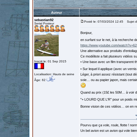
Auteur
sebastian92
Posté le: 07/03/2024 12:45
Sujet du
Serial Posteur
Bonjour,
en surfant sur le net, à la recherche d
https://www.youtube.com/watch?v
Une alternative aux produits d'entoi
Ce modéliste a fait plusieurs vidéos 
Inscrit le: 01 Sep 2015
• Une base avec un film transparent t
• Sur lequel il applique (avec un vern
Localisation: Hauts de seine
Léger, à priori assez résistant (tout dép
soie… ou au papier japon, mais certai
Âge: 62
Quand au prix (15£ les 50M… à voir d
"+ LOURD QUE L'R" pour un poids m
Bonne vision de ces vidéos… on en r
Pourvu que ça vole, roule, flotte ! norm
Un bel avion est un avion qui vole bie
…………