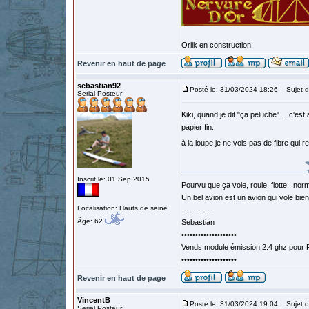
Orlik en construction
Revenir en haut de page
sebastian92
Posté le: 31/03/2024 18:26
Sujet d
Serial Posteur
Kiki, quand je dit "ça peluche"… c'est
papier fin.
à la loupe je ne vois pas de fibre qui 
Inscrit le: 01 Sep 2015
Pourvu que ça vole, roule, flotte ! norm
Un bel avion est un avion qui vole bie
Localisation: Hauts de seine
…………
Âge: 62
Sebastian
••••••••••••••••••••
Vends module émission 2.4 ghz pour F
••••••••••••••••••••
Revenir en haut de page
VincentB
Posté le: 31/03/2024 19:04
Sujet d
Serial Posteur