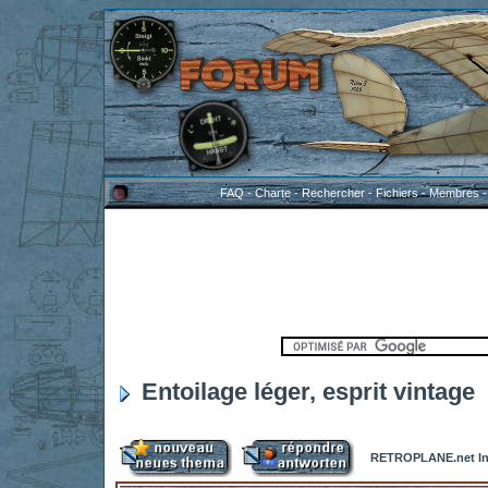
FAQ
-
Charte
-
Rechercher
-
Fichiers
-
Membres
Entoilage léger, esprit vintage
RETROPLANE.net In