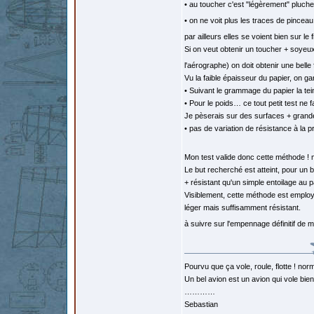
• au toucher c'est "légèrement" pluche
• on ne voit plus les traces de pincea
par ailleurs elles se voient bien sur le 
Si on veut obtenir un toucher + soyeu
l'aérographe) on doit obtenir une belle
Vu la faible épaisseur du papier, on 
• Suivant le grammage du papier la tein
• Pour le poids… ce tout petit test ne 
Je pèserais sur des surfaces + grande
• pas de variation de résistance à la 
Mon test valide donc cette méthode ! 
Le but recherché est atteint, pour un 
+ résistant qu'un simple entoilage au 
Visiblement, cette méthode est employ
léger mais suffisamment résistant.
à suivre sur l'empennage définitif d
Pourvu que ça vole, roule, flotte ! norm
Un bel avion est un avion qui vole bie
…………
Sebastian