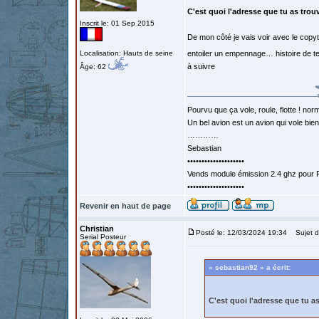
C'est quoi l'adresse que tu as trou
Inscrit le: 01 Sep 2015
De mon côté je vais voir avec le copyt
Localisation: Hauts de seine
entoiler un empennage… histoire de tes
à suivre
Âge: 62
Pourvu que ça vole, roule, flotte ! norm
Un bel avion est un avion qui vole bie
…………
Sebastian
••••••••••••••••••••
Vends module émission 2.4 ghz pour F
••••••••••••••••••••
Revenir en haut de page
Christian
Posté le: 12/03/2024 19:34
Sujet d
Serial Posteur
« sebastian92 » a écrit:
C'est quoi l'adresse que tu a