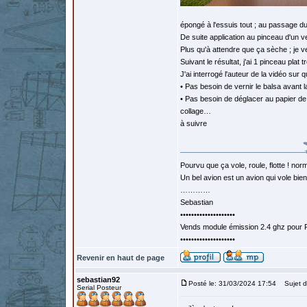
épongé à l'essuis tout ; au passage du
De suite application au pinceau d'un ver
Plus qu'à attendre que ça sèche ; je ve
Suivant le résultat, j'ai 1 pinceau plat 
J'ai interrogé l'auteur de la vidéo sur 
• Pas besoin de vernir le balsa avant l
• Pas besoin de déglacer au papier de ve
collage…
à suivre
Pourvu que ça vole, roule, flotte ! norm
Un bel avion est un avion qui vole bie
…………
Sebastian
••••••••••••••••••••
Vends module émission 2.4 ghz pour F
••••••••••••••••••••
Revenir en haut de page
sebastian92
Posté le: 31/03/2024 17:54
Sujet d
Serial Posteur