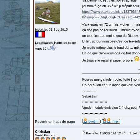
Visiblement c'est thermo-rétractable
j'ai trouvé ça en 38 à 42 µ d'épaisseur
https://www.ebay.co.uk/itm/183793
0&ssspo=FDdqUo8qRCC&sssrc=4429
y'a + épais en 72 µ mais + cher… mai
Inscrit le: 01 Sep 2015
ça doit pas peser lourd… même avec
en tous les cas moins que du Diacov…
Et le truc qui m'inspire c'est de travai
Localisation: Hauts de seine
Je n'utile même plus le fond dur… m
Âge: 62
De ce que j'ai vu/compris ce film donn
Je trouve le résultat super propre
Pourvu que ça vole, roule, flotte ! norm
Un bel avion est un avion qui vole bie
…………
Sebastian
••••••••••••••••••••
Vends module émission 2.4 ghz pour F
••••••••••••••••••••
Revenir en haut de page
Christian
Posté le: 11/03/2024 12:45
Sujet d
Serial Posteur