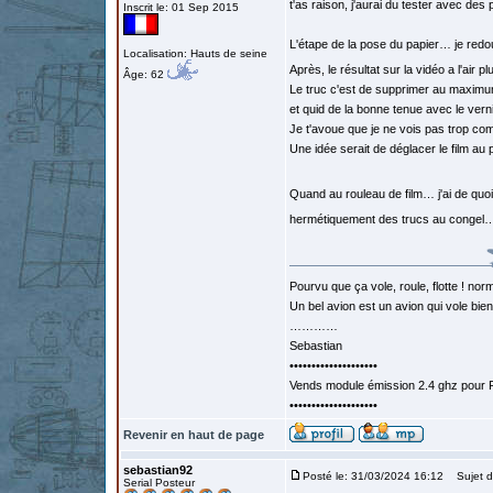
t'as raison, j'aurai du tester avec de
Inscrit le: 01 Sep 2015
L'étape de la pose du papier… je red
Localisation: Hauts de seine
Après, le résultat sur la vidéo a l'air pl
Âge: 62
Le truc c'est de supprimer au maximum
et quid de la bonne tenue avec le vern
Je t'avoue que je ne vois pas trop com
Une idée serait de déglacer le film a
Quand au rouleau de film… j'ai de quoi
hermétiquement des trucs au congel… ou
Pourvu que ça vole, roule, flotte ! norm
Un bel avion est un avion qui vole bie
…………
Sebastian
••••••••••••••••••••
Vends module émission 2.4 ghz pour F
••••••••••••••••••••
Revenir en haut de page
sebastian92
Posté le: 31/03/2024 16:12
Sujet d
Serial Posteur