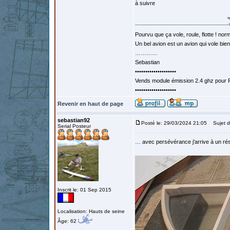
à suivre
Pourvu que ça vole, roule, flotte ! norm
Un bel avion est un avion qui vole bie
…………
Sebastian
••••••••••••••••••••
Vends module émission 2.4 ghz pour F
••••••••••••••••••••
Revenir en haut de page
sebastian92
Posté le: 29/03/2024 21:05
Sujet d
Serial Posteur
… avec persévérance j'arrive à un ré
Inscrit le: 01 Sep 2015
Localisation: Hauts de seine
Âge: 62