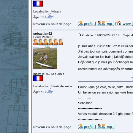
Localisation: Hérault
Âge: 62
Revenir en haut de page
sebastian92
Posté le: 31/03/2024 23:14
Sujet d
Serial Posteur
je suis allé sur leur site ; c'est celui d
J'ai pas tout compris comment comm
Je vais calmer les frais ; j'ai déjà dép
Déjà faut que je vois pour échanger mo
correctement les développés de forme
Inscrit le: 01 Sep 2015
Localisation: Hauts de seine
Pourvu que ça vole, roule, flotte ! norm
Âge: 62
Un bel avion est un avion qui vole bie
…………
Sebastian
••••••••••••••••••••
Vends module émission 2.4 ghz pour F
••••••••••••••••••••
Revenir en haut de page