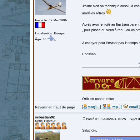
J'aime bien sa technique aussi , à essa
modèles rétros
Inscrit le: 02 Mai 2006
Après avoir entoilé au film transparent
, puis passe du verni à l'eau ,ou un pro
Localisation: Europe
Âge: 63
A essayer pour l'instant pas le temps 
Christian
Orlik en construction
Revenir en haut de page
sebastian92
Posté le: 09/03/2024 10:25
Sujet d
Serial Posteur
Salut Kiki,
« Christian » a écrit: