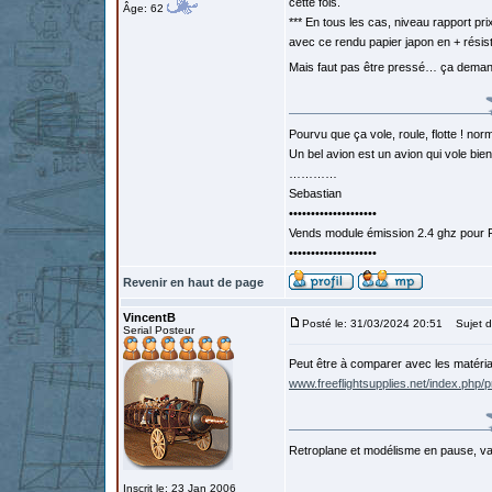
cette fois.
Âge: 62
*** En tous les cas, niveau rapport p
avec ce rendu papier japon en + résist
Mais faut pas être pressé… ça dema
Pourvu que ça vole, roule, flotte ! norm
Un bel avion est un avion qui vole bie
…………
Sebastian
••••••••••••••••••••
Vends module émission 2.4 ghz pour F
••••••••••••••••••••
Revenir en haut de page
VincentB
Posté le: 31/03/2024 20:51
Sujet d
Serial Posteur
Peut être à comparer avec les matéria
www.freeflightsupplies.net/index.php/p
Retroplane et modélisme en pause, van
Inscrit le: 23 Jan 2006