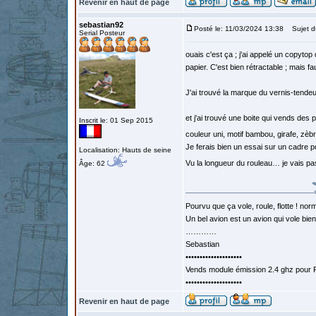
Revenir en haut de page
sebastian92
Posté le: 11/03/2024 13:38
Sujet d
Serial Posteur
ouais c'est ça ; j'ai appelé un copytop
papier. C'est bien rétractable ; mais fa
J'ai trouvé la marque du vernis-tendeur
et j'ai trouvé une boite qui vends des
Inscrit le: 01 Sep 2015
couleur uni, motif bambou, girafe, zèb
Je ferais bien un essai sur un cadre p
Localisation: Hauts de seine
Vu la longueur du rouleau… je vais p
Âge: 62
Pourvu que ça vole, roule, flotte ! norm
Un bel avion est un avion qui vole bie
…………
Sebastian
••••••••••••••••••••
Vends module émission 2.4 ghz pour F
••••••••••••••••••••
Revenir en haut de page