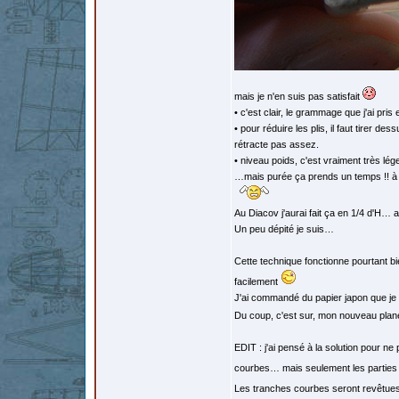
mais je n'en suis pas satisfait
• c'est clair, le grammage que j'ai pris 
• pour réduire les plis, il faut tirer 
rétracte pas assez.
• niveau poids, c'est vraiment très lég
…mais purée ça prends un temps !! à es
Au Diacov j'aurai fait ça en 1/4 d'H… a
Un peu dépité je suis…
Cette technique fonctionne pourtant bi
facilement
J'ai commandé du papier japon que je 
Du coup, c'est sur, mon nouveau plane
EDIT : j'ai pensé à la solution pour n
courbes… mais seulement les parties
Les tranches courbes seront revêtues a