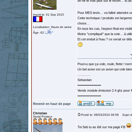
on ne te vois plus sur le forum… tu as
Pour MES tests… va falloir attendre 
Inscrit le: 01 Sep 2015
Cette technique / produits est largem
chose…
Localisation: Hauts de seine
En tous les cas, l'aspect final est visi
Âge: 62
Moins "compliqué" que la soie… à utili
Et cet enduit à l'eau ? ce serait se 
Pourvu que ça vole, roule, flotte ! norm
Un bel avion est un avion qui vole bie
…………
Sebastian
••••••••••••••••••••
Vends module émission 2.4 ghz pour F
••••••••••••••••••••
Revenir en haut de page
Christian
Posté le: 09/03/2024 09:58
Sujet d
Serial Posteur
Toi Seb tu as été sur ma page FB