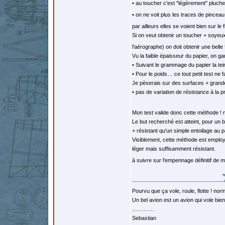
• au toucher c'est "légèrement" pluche
• on ne voit plus les traces de pincea
par ailleurs elles se voient bien sur le 
Si on veut obtenir un toucher + soyeu
l'aérographe) on doit obtenir une belle
Vu la faible épaisseur du papier, on 
• Suivant le grammage du papier la tein
• Pour le poids… ce tout petit test ne 
Je pèserais sur des surfaces + grande
• pas de variation de résistance à la 
Mon test valide donc cette méthode ! 
Le but recherché est atteint, pour un 
+ résistant qu'un simple entoilage au 
Visiblement, cette méthode est employ
léger mais suffisamment résistant.
à suivre sur l'empennage définitif d
Pourvu que ça vole, roule, flotte ! norm
Un bel avion est un avion qui vole bie
…………
Sebastian