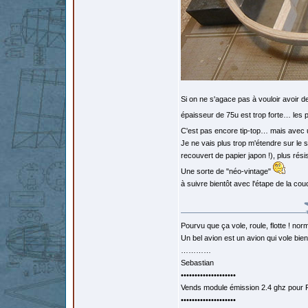
Si on ne s'agace pas à vouloir avoir 
épaisseur de 75u est trop forte… les 
C'est pas encore tip-top… mais avec 
Je ne vais plus trop m'étendre sur le s
recouvert de papier japon !), plus ré
Une sorte de "néo-vintage"
à suivre bientôt avec l'étape de la co
Pourvu que ça vole, roule, flotte ! norm
Un bel avion est un avion qui vole bie
…………
Sebastian
••••••••••••••••••••
Vends module émission 2.4 ghz pour F
••••••••••••••••••••