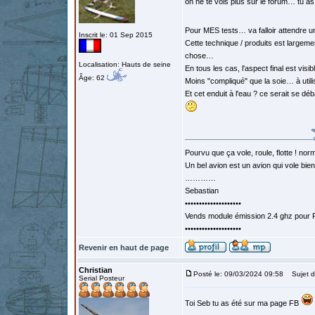
on ne te vois plus sur le forum… tu as
Pour MES tests… va falloir attendre 
Inscrit le: 01 Sep 2015
Cette technique / produits est largem
chose…
Localisation: Hauts de seine
En tous les cas, l'aspect final est visi
Âge: 62
Moins "compliqué" que la soie… à utili
Et cet enduit à l'eau ? ce serait se 
Pourvu que ça vole, roule, flotte ! norm
Un bel avion est un avion qui vole bie
…………
Sebastian
••••••••••••••••••••
Vends module émission 2.4 ghz pour F
••••••••••••••••••••
Revenir en haut de page
Christian
Posté le: 09/03/2024 09:58
Sujet d
Serial Posteur
Toi Seb tu as été sur ma page FB