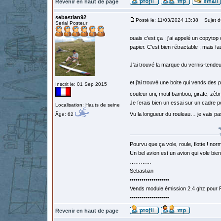
Revenir en haut de page
sebastian92
Posté le: 11/03/2024 13:38
Sujet d
Serial Posteur
ouais c'est ça ; j'ai appelé un copytop
papier. C'est bien rétractable ; mais fa
J'ai trouvé la marque du vernis-tendeur
et j'ai trouvé une boite qui vends des
Inscrit le: 01 Sep 2015
couleur uni, motif bambou, girafe, zèb
Je ferais bien un essai sur un cadre p
Localisation: Hauts de seine
Vu la longueur du rouleau… je vais p
Âge: 62
Pourvu que ça vole, roule, flotte ! norm
Un bel avion est un avion qui vole bie
…………
Sebastian
••••••••••••••••••••
Vends module émission 2.4 ghz pour F
••••••••••••••••••••
Revenir en haut de page