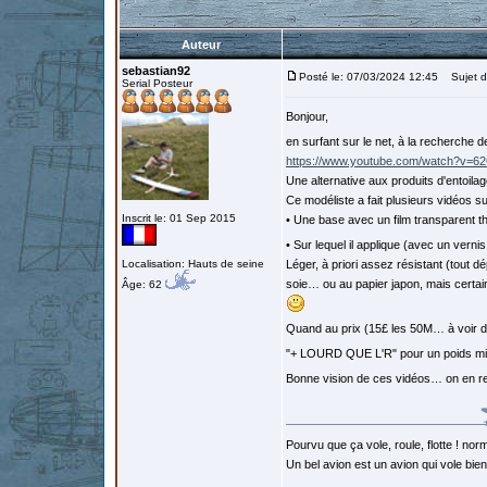
Auteur
sebastian92
Posté le: 07/03/2024 12:45
Sujet du
Serial Posteur
Bonjour,
en surfant sur le net, à la recherche d
https://www.youtube.com/watch?v
Une alternative aux produits d'entoi
Ce modéliste a fait plusieurs vidéos 
Inscrit le: 01 Sep 2015
• Une base avec un film transparent t
• Sur lequel il applique (avec un vern
Localisation: Hauts de seine
Léger, à priori assez résistant (tout dép
soie… ou au papier japon, mais certai
Âge: 62
Quand au prix (15£ les 50M… à voir d
"+ LOURD QUE L'R" pour un poids m
Bonne vision de ces vidéos… on en r
Pourvu que ça vole, roule, flotte ! norm
Un bel avion est un avion qui vole bie
…………