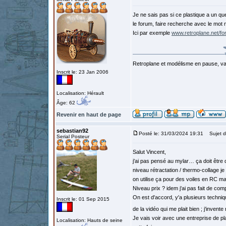
Je ne sais pas si ce plastique a un qu
le forum, faire recherche avec le mot 
Ici par exemple
www.retroplane.net/f
Retroplane et modélisme en pause, van
Inscrit le: 23 Jan 2006
Localisation: Hérault
Âge: 62
Revenir en haut de page
sebastian92
Posté le: 31/03/2024 19:31
Sujet d
Serial Posteur
Salut Vincent,
j'ai pas pensé au mylar… ça doit être
niveau rétractation / thermo-collage 
on utilise ça pour des voiles en RC ma
Niveau prix ? idem j'ai pas fait de comp
On est d'accord, y'a plusieurs techniq
Inscrit le: 01 Sep 2015
de la vidéo qui me plait bien ; j'inven
Je vais voir avec une entreprise de pl
Localisation: Hauts de seine