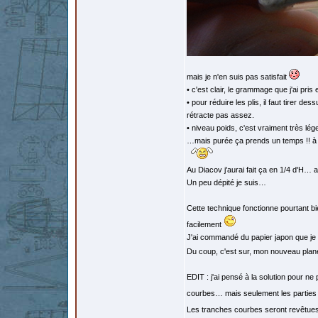
mais je n'en suis pas satisfait
• c'est clair, le grammage que j'ai pris 
• pour réduire les plis, il faut tirer 
rétracte pas assez.
• niveau poids, c'est vraiment très lég
…mais purée ça prends un temps !! à es
Au Diacov j'aurai fait ça en 1/4 d'H… a
Un peu dépité je suis…
Cette technique fonctionne pourtant bi
facilement
J'ai commandé du papier japon que je 
Du coup, c'est sur, mon nouveau plane
EDIT : j'ai pensé à la solution pour n
courbes… mais seulement les parties
Les tranches courbes seront revêtues a