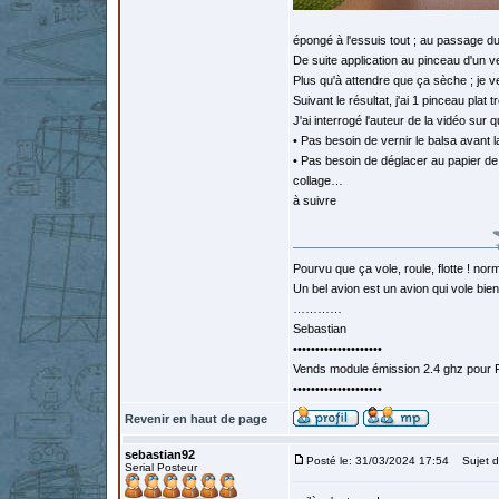
épongé à l'essuis tout ; au passage du
De suite application au pinceau d'un ver
Plus qu'à attendre que ça sèche ; je ve
Suivant le résultat, j'ai 1 pinceau plat 
J'ai interrogé l'auteur de la vidéo sur 
• Pas besoin de vernir le balsa avant l
• Pas besoin de déglacer au papier de ve
collage…
à suivre
Pourvu que ça vole, roule, flotte ! norm
Un bel avion est un avion qui vole bie
…………
Sebastian
••••••••••••••••••••
Vends module émission 2.4 ghz pour F
••••••••••••••••••••
Revenir en haut de page
sebastian92
Posté le: 31/03/2024 17:54
Sujet d
Serial Posteur