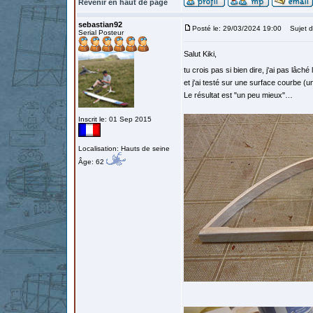
Revenir en haut de page
sebastian92
Posté le: 29/03/2024 19:00
Sujet d
Serial Posteur
Salut Kiki,
tu crois pas si bien dire, j'ai pas lâché 
et j'ai testé sur une surface courbe (un
Le résultat est "un peu mieux"…
Inscrit le: 01 Sep 2015
Localisation: Hauts de seine
Âge: 62