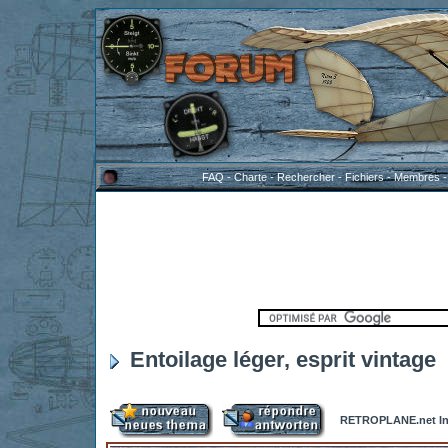
FAQ
-
Charte
-
Rechercher
-
Fichiers
-
Membres
Entoilage léger, esprit vintage
RETROPLANE.net In