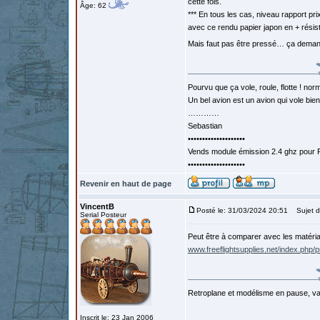
cette fois.
Âge: 62
*** En tous les cas, niveau rapport p
avec ce rendu papier japon en + résist
Mais faut pas être pressé… ça dema
Pourvu que ça vole, roule, flotte ! norm
Un bel avion est un avion qui vole bie
…………
Sebastian
••••••••••••••••••••
Vends module émission 2.4 ghz pour F
••••••••••••••••••••
Revenir en haut de page
VincentB
Posté le: 31/03/2024 20:51
Sujet d
Serial Posteur
Peut être à comparer avec les matéria
www.freeflightsupplies.net/index.php/p
Retroplane et modélisme en pause, van
Inscrit le: 23 Jan 2006