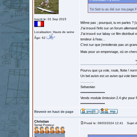
Toi Seb tu as été sur ma page 
Inscrit le: 01 Sep 2015
Même pas ; pourquoi, tu en parles ? j
J'ai trouvé l'info sur un forum allemand
Localisation: Hauts de seine
J'ai trouvé sur labay ce film distribu
Âge: 62
tendeur à l'eau…
C'est sur que j'entoilerais pas un gra
Mais pour un empennage, où on cherch
Pourvu que ça vole, roule, flotte ! norm
Un bel avion est un avion qui vole bie
…………
Sebastian
••••••••••••••••••••
Vends module émission 2.4 ghz pour F
••••••••••••••••••••
Revenir en haut de page
Christian
Posté le: 09/03/2024 12:41
Sujet d
Serial Posteur