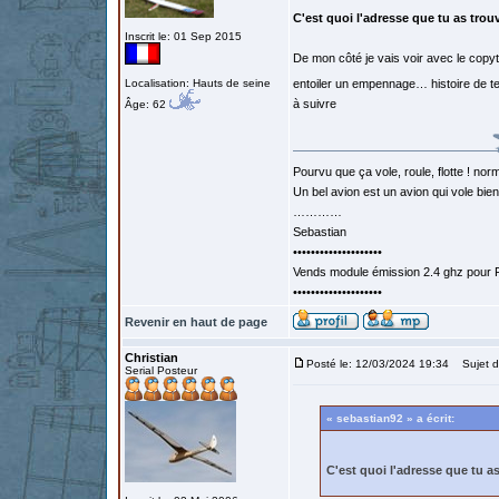
C'est quoi l'adresse que tu as trou
Inscrit le: 01 Sep 2015
De mon côté je vais voir avec le copyt
Localisation: Hauts de seine
entoiler un empennage… histoire de tes
à suivre
Âge: 62
Pourvu que ça vole, roule, flotte ! norm
Un bel avion est un avion qui vole bie
…………
Sebastian
••••••••••••••••••••
Vends module émission 2.4 ghz pour F
••••••••••••••••••••
Revenir en haut de page
Christian
Posté le: 12/03/2024 19:34
Sujet d
Serial Posteur
« sebastian92 » a écrit:
C'est quoi l'adresse que tu a