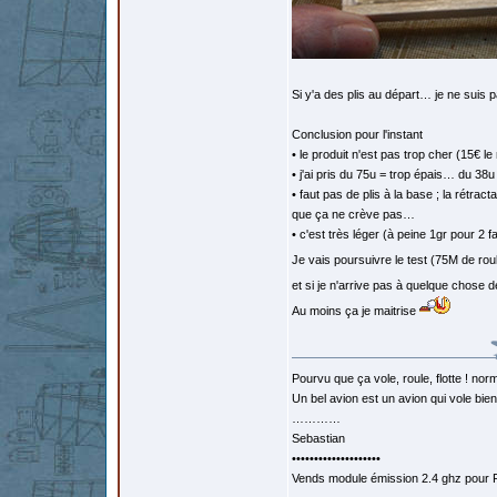
Si y'a des plis au départ… je ne suis p
Conclusion pour l'instant
• le produit n'est pas trop cher (15€ l
• j'ai pris du 75u = trop épais… du 38
• faut pas de plis à la base ; la rétra
que ça ne crève pas…
• c'est très léger (à peine 1gr pour 2
Je vais poursuivre le test (75M de rou
et si je n'arrive pas à quelque chose
Au moins ça je maitrise
Pourvu que ça vole, roule, flotte ! norm
Un bel avion est un avion qui vole bie
…………
Sebastian
••••••••••••••••••••
Vends module émission 2.4 ghz pour F