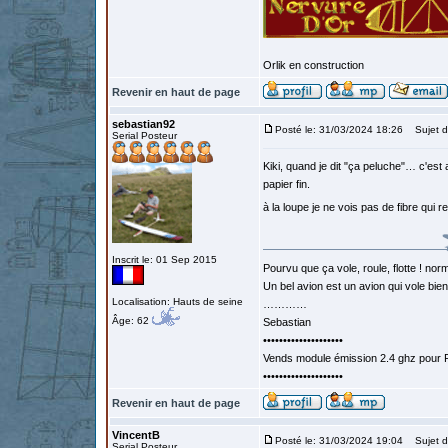
Orlik en construction
Revenir en haut de page
sebastian92
Posté le: 31/03/2024 18:26
Sujet d
Serial Posteur
Kiki, quand je dit "ça peluche"… c'est
papier fin.
à la loupe je ne vois pas de fibre qui 
Inscrit le: 01 Sep 2015
Pourvu que ça vole, roule, flotte ! norm
Un bel avion est un avion qui vole bie
Localisation: Hauts de seine
…………
Âge: 62
Sebastian
••••••••••••••••••••
Vends module émission 2.4 ghz pour F
••••••••••••••••••••
Revenir en haut de page
VincentB
Posté le: 31/03/2024 19:04
Sujet d
Serial Posteur