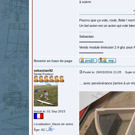
à suivre
Pourvu que ça vole, roule, flotte ! norm
Un bel avion est un avion qui vole bie
…………
Sebastian
••••••••••••••••••••
Vends module émission 2.4 ghz pour F
••••••••••••••••••••
Revenir en haut de page
sebastian92
Posté le: 29/03/2024 21:05
Sujet d
Serial Posteur
… avec persévérance j'arrive à un ré
Inscrit le: 01 Sep 2015
Localisation: Hauts de seine
Âge: 62