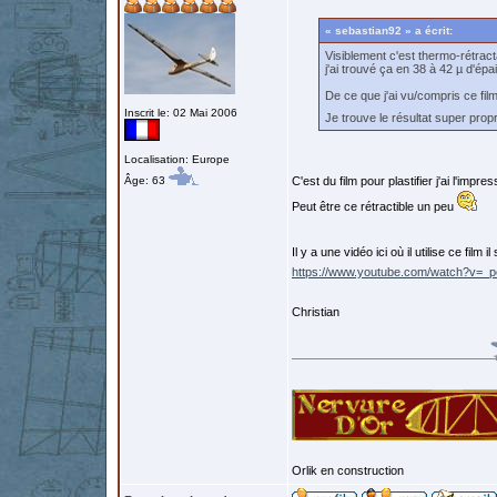
« sebastian92 » a écrit:
Visiblement c'est thermo-rétract
j'ai trouvé ça en 38 à 42 µ d'ép
De ce que j'ai vu/compris ce fil
Inscrit le: 02 Mai 2006
Je trouve le résultat super pro
Localisation: Europe
Âge: 63
C'est du film pour plastifier j'ai l'impres
Peut être ce rétractible un peu
Il y a une vidéo ici où il utilise ce film i
https://www.youtube.com/watch?v=
Christian
Orlik en construction