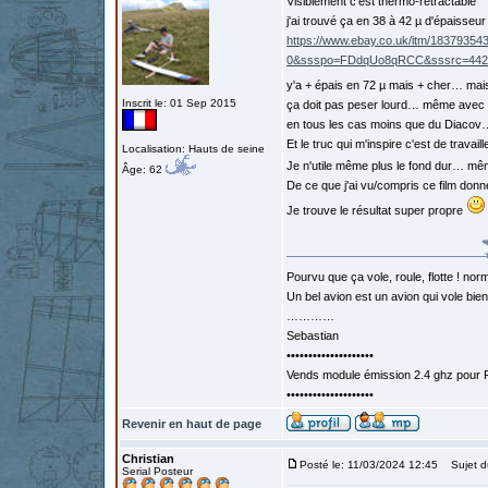
Visiblement c'est thermo-rétractable
j'ai trouvé ça en 38 à 42 µ d'épaisseur
https://www.ebay.co.uk/itm/183793
0&ssspo=FDdqUo8qRCC&sssrc=4429
y'a + épais en 72 µ mais + cher… mai
Inscrit le: 01 Sep 2015
ça doit pas peser lourd… même avec
en tous les cas moins que du Diacov…
Et le truc qui m'inspire c'est de travai
Localisation: Hauts de seine
Je n'utile même plus le fond dur… m
Âge: 62
De ce que j'ai vu/compris ce film donn
Je trouve le résultat super propre
Pourvu que ça vole, roule, flotte ! norm
Un bel avion est un avion qui vole bie
…………
Sebastian
••••••••••••••••••••
Vends module émission 2.4 ghz pour F
••••••••••••••••••••
Revenir en haut de page
Christian
Posté le: 11/03/2024 12:45
Sujet d
Serial Posteur