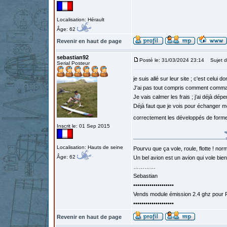
Localisation: Hérault
Âge: 62
Revenir en haut de page
sebastian92
Posté le: 31/03/2024 23:14
Sujet d
Serial Posteur
je suis allé sur leur site ; c'est celui d
J'ai pas tout compris comment comm
Je vais calmer les frais ; j'ai déjà dép
Déjà faut que je vois pour échanger mo
correctement les développés de forme
Inscrit le: 01 Sep 2015
Localisation: Hauts de seine
Pourvu que ça vole, roule, flotte ! norm
Âge: 62
Un bel avion est un avion qui vole bie
…………
Sebastian
••••••••••••••••••••
Vends module émission 2.4 ghz pour F
••••••••••••••••••••
Revenir en haut de page