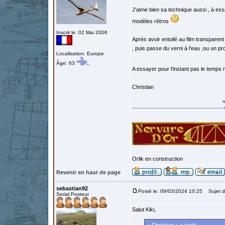
J'aime bien sa technique aussi , à essa
modèles rétros
Inscrit le: 02 Mai 2006
Après avoir entoilé au film transparent
, puis passe du verni à l'eau ,ou un pro
Localisation: Europe
Âge: 63
A essayer pour l'instant pas le temps 
Christian
Orlik en construction
Revenir en haut de page
sebastian92
Posté le: 09/03/2024 10:25
Sujet d
Serial Posteur
Salut Kiki,
« Christian » a écrit: