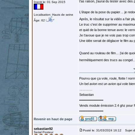
t'as raison, j'aurai du tester avec de
Inscrit le: 01 Sep 2015
L'étape de la pose du papier… je red
Localisation: Hauts de seine
Après, le résultat sur la vidéo a l'air pl
Âge: 62
Le truc c'est de supprimer au maximum
et quid de la bonne tenue avec le vern
Je t'avoue que je ne vois pas trop com
Une idée serait de déglacer le film a
Quand au rouleau de film… j'ai de quoi
hermétiquement des trucs au congel… ou
Pourvu que ça vole, roule, flotte ! norm
Un bel avion est un avion qui vole bie
…………
Sebastian
••••••••••••••••••••
Vends module émission 2.4 ghz pour F
••••••••••••••••••••
Revenir en haut de page
sebastian92
Posté le: 31/03/2024 16:12
Sujet d
Serial Posteur