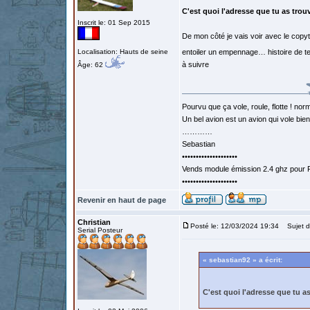
C'est quoi l'adresse que tu as trou
Inscrit le: 01 Sep 2015
De mon côté je vais voir avec le copyt
Localisation: Hauts de seine
entoiler un empennage… histoire de tes
à suivre
Âge: 62
Pourvu que ça vole, roule, flotte ! norm
Un bel avion est un avion qui vole bie
…………
Sebastian
••••••••••••••••••••
Vends module émission 2.4 ghz pour F
••••••••••••••••••••
Revenir en haut de page
Christian
Posté le: 12/03/2024 19:34
Sujet d
Serial Posteur
« sebastian92 » a écrit:
C'est quoi l'adresse que tu a