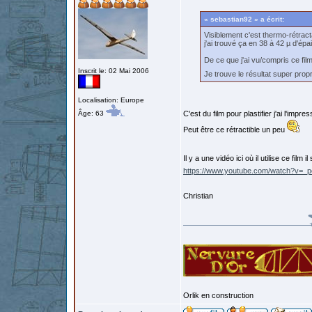
« sebastian92 » a écrit:
Visiblement c'est thermo-rétract
j'ai trouvé ça en 38 à 42 µ d'ép
De ce que j'ai vu/compris ce fil
Inscrit le: 02 Mai 2006
Je trouve le résultat super pro
Localisation: Europe
Âge: 63
C'est du film pour plastifier j'ai l'impres
Peut être ce rétractible un peu
Il y a une vidéo ici où il utilise ce film i
https://www.youtube.com/watch?v=
Christian
Orlik en construction