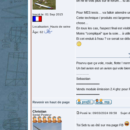
on ne te vois plus sur le forum… tu as
Pour MES tests… va falloir attendre 
Inscrit le: 01 Sep 2015
Cette technique / produits est largem
chose…
Localisation: Hauts de seine
En tous les cas, l'aspect final est visi
Âge: 62
Moins "compliqué" que la soie… à utili
Et cet enduit à l'eau ? ce serait se 
Pourvu que ça vole, roule, flotte ! norm
Un bel avion est un avion qui vole bie
…………
Sebastian
••••••••••••••••••••
Vends module émission 2.4 ghz pour F
••••••••••••••••••••
Revenir en haut de page
Christian
Posté le: 09/03/2024 09:58
Sujet d
Serial Posteur
Toi Seb tu as été sur ma page FB