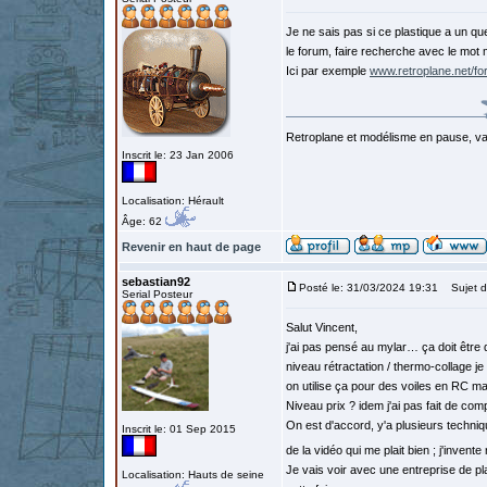
Je ne sais pas si ce plastique a un qu
le forum, faire recherche avec le mot 
Ici par exemple
www.retroplane.net/f
Retroplane et modélisme en pause, van
Inscrit le: 23 Jan 2006
Localisation: Hérault
Âge: 62
Revenir en haut de page
sebastian92
Posté le: 31/03/2024 19:31
Sujet d
Serial Posteur
Salut Vincent,
j'ai pas pensé au mylar… ça doit être
niveau rétractation / thermo-collage 
on utilise ça pour des voiles en RC ma
Niveau prix ? idem j'ai pas fait de comp
On est d'accord, y'a plusieurs techniq
Inscrit le: 01 Sep 2015
de la vidéo qui me plait bien ; j'inven
Je vais voir avec une entreprise de pl
Localisation: Hauts de seine