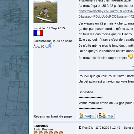
Visiblement c'est thermo-rétractable
j'ai trouvé ça en 38 à 42 µ d'épaisseur
https://www.ebay.co.uk/itm/183793
0&ssspo=FDdqUo8qRCC&sssrc=4429
y'a + épais en 72 µ mais + cher… mai
Inscrit le: 01 Sep 2015
ça doit pas peser lourd… même avec
en tous les cas moins que du Diacov…
Et le truc qui m'inspire c'est de travai
Localisation: Hauts de seine
Je n'utile même plus le fond dur… m
Âge: 62
De ce que j'ai vu/compris ce film donn
Je trouve le résultat super propre
Pourvu que ça vole, roule, flotte ! norm
Un bel avion est un avion qui vole bie
…………
Sebastian
••••••••••••••••••••
Vends module émission 2.4 ghz pour F
••••••••••••••••••••
Revenir en haut de page
Christian
Posté le: 11/03/2024 12:45
Sujet d
Serial Posteur