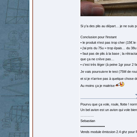
Si y'a des plis au départ… je ne suis p
Conclusion pour l'instant
• le produit n'est pas trop cher (15€ l
• j'ai pris du 75u = trop épais… du 38
• faut pas de plis à la base ; la rétra
que ça ne crève pas…
• c'est très léger (à peine 1gr pour 2
Je vais poursuivre le test (75M de rou
et si je n'arrive pas à quelque chose
Au moins ça je maitrise
Pourvu que ça vole, roule, flotte ! norm
Un bel avion est un avion qui vole bie
…………
Sebastian
••••••••••••••••••••
Vends module émission 2.4 ghz pour F