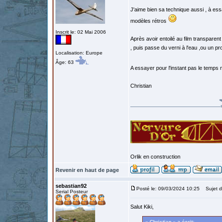
J'aime bien sa technique aussi , à essa
modèles rétros
Inscrit le: 02 Mai 2006
Après avoir entoilé au film transparent
, puis passe du verni à l'eau ,ou un pro
Localisation: Europe
Âge: 63
A essayer pour l'instant pas le temps 
Christian
Orlik en construction
Revenir en haut de page
sebastian92
Posté le: 09/03/2024 10:25
Sujet d
Serial Posteur
Salut Kiki,
« Christian » a écrit: