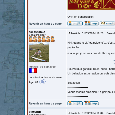
Orlik en construction
Revenir en haut de page
sebastian92
Posté le: 31/03/2024 18:26
Sujet d
Serial Posteur
Kiki, quand je dit "ça peluche"… c'est
papier fin.
à la loupe je ne vois pas de fibre qui 
Inscrit le: 01 Sep 2015
Pourvu que ça vole, roule, flotte ! norm
Un bel avion est un avion qui vole bie
Localisation: Hauts de seine
…………
Âge: 62
Sebastian
••••••••••••••••••••
Vends module émission 2.4 ghz pour F
••••••••••••••••••••
Revenir en haut de page
VincentB
Posté le: 31/03/2024 19:04
Sujet d
Serial Posteur