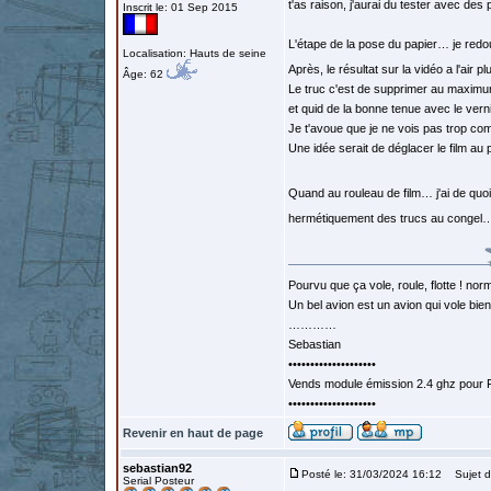
t'as raison, j'aurai du tester avec de
Inscrit le: 01 Sep 2015
L'étape de la pose du papier… je red
Localisation: Hauts de seine
Après, le résultat sur la vidéo a l'air pl
Âge: 62
Le truc c'est de supprimer au maximum
et quid de la bonne tenue avec le vern
Je t'avoue que je ne vois pas trop com
Une idée serait de déglacer le film a
Quand au rouleau de film… j'ai de quoi
hermétiquement des trucs au congel… ou
Pourvu que ça vole, roule, flotte ! norm
Un bel avion est un avion qui vole bie
…………
Sebastian
••••••••••••••••••••
Vends module émission 2.4 ghz pour F
••••••••••••••••••••
Revenir en haut de page
sebastian92
Posté le: 31/03/2024 16:12
Sujet d
Serial Posteur