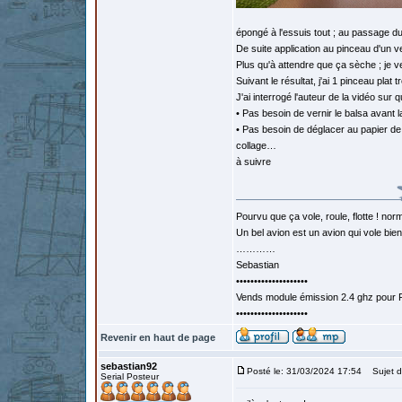
épongé à l'essuis tout ; au passage du
De suite application au pinceau d'un ver
Plus qu'à attendre que ça sèche ; je ve
Suivant le résultat, j'ai 1 pinceau plat 
J'ai interrogé l'auteur de la vidéo sur 
• Pas besoin de vernir le balsa avant l
• Pas besoin de déglacer au papier de ve
collage…
à suivre
Pourvu que ça vole, roule, flotte ! norm
Un bel avion est un avion qui vole bie
…………
Sebastian
••••••••••••••••••••
Vends module émission 2.4 ghz pour F
••••••••••••••••••••
Revenir en haut de page
sebastian92
Posté le: 31/03/2024 17:54
Sujet d
Serial Posteur