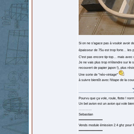
Si on ne s'agace pas à vouloir avoir 
épaisseur de 75u est trop forte… les 
C'est pas encore tip-top… mais avec 
Je ne vais plus trop m'étendre sur le s
recouvert de papier japon !), plus ré
Une sorte de "néo-vintage"
à suivre bientôt avec l'étape de la co
Pourvu que ça vole, roule, flotte ! norm
Un bel avion est un avion qui vole bie
…………
Sebastian
••••••••••••••••••••
Vends module émission 2.4 ghz pour F
••••••••••••••••••••