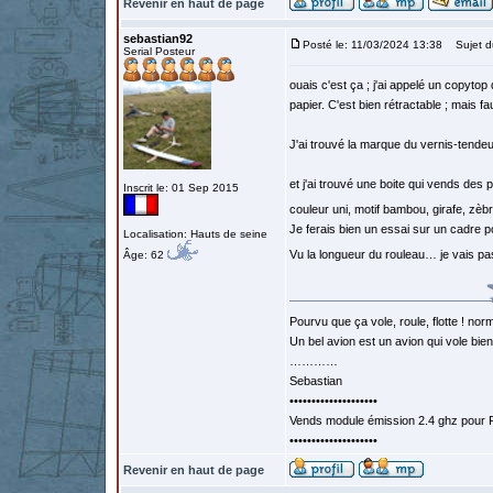
Revenir en haut de page
sebastian92
Posté le: 11/03/2024 13:38
Sujet d
Serial Posteur
ouais c'est ça ; j'ai appelé un copytop
papier. C'est bien rétractable ; mais fa
J'ai trouvé la marque du vernis-tendeur
et j'ai trouvé une boite qui vends des
Inscrit le: 01 Sep 2015
couleur uni, motif bambou, girafe, zèb
Je ferais bien un essai sur un cadre p
Localisation: Hauts de seine
Vu la longueur du rouleau… je vais p
Âge: 62
Pourvu que ça vole, roule, flotte ! norm
Un bel avion est un avion qui vole bie
…………
Sebastian
••••••••••••••••••••
Vends module émission 2.4 ghz pour F
••••••••••••••••••••
Revenir en haut de page