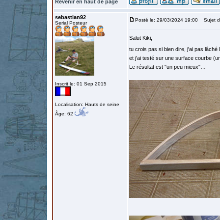
Revenir en haut de page
sebastian92
Posté le: 29/03/2024 19:00
Sujet d
Serial Posteur
Salut Kiki,
tu crois pas si bien dire, j'ai pas lâché 
et j'ai testé sur une surface courbe (un
Le résultat est "un peu mieux"…
Inscrit le: 01 Sep 2015
Localisation: Hauts de seine
Âge: 62