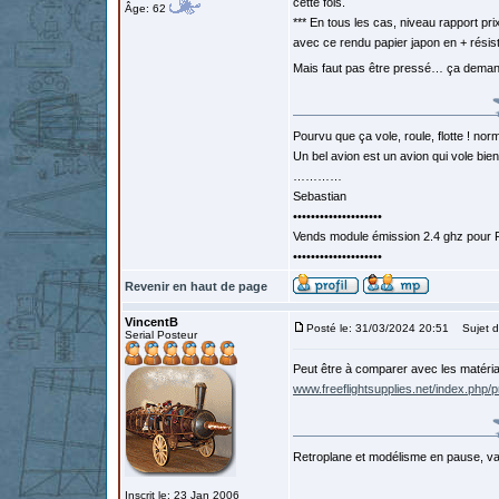
cette fois.
Âge: 62
*** En tous les cas, niveau rapport p
avec ce rendu papier japon en + résist
Mais faut pas être pressé… ça dema
Pourvu que ça vole, roule, flotte ! norm
Un bel avion est un avion qui vole bie
…………
Sebastian
••••••••••••••••••••
Vends module émission 2.4 ghz pour F
••••••••••••••••••••
Revenir en haut de page
VincentB
Posté le: 31/03/2024 20:51
Sujet d
Serial Posteur
Peut être à comparer avec les matéria
www.freeflightsupplies.net/index.php/p
Retroplane et modélisme en pause, van
Inscrit le: 23 Jan 2006