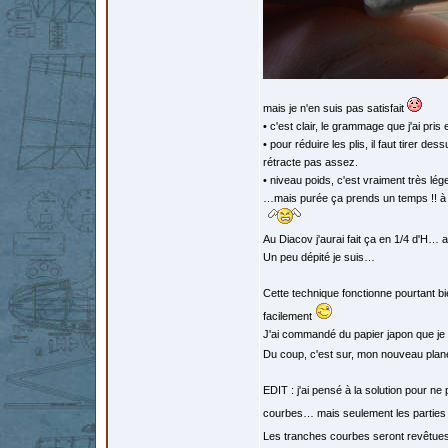
mais je n'en suis pas satisfait
• c'est clair, le grammage que j'ai pris 
• pour réduire les plis, il faut tirer 
rétracte pas assez.
• niveau poids, c'est vraiment très lég
…mais purée ça prends un temps !! à es
Au Diacov j'aurai fait ça en 1/4 d'H… a
Un peu dépité je suis…
Cette technique fonctionne pourtant bi
facilement
J'ai commandé du papier japon que je 
Du coup, c'est sur, mon nouveau plane
EDIT : j'ai pensé à la solution pour n
courbes… mais seulement les parties
Les tranches courbes seront revêtues a