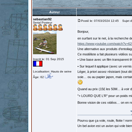
Auteur
sebastian92
Posté le: 07/03/2024 12:45
Sujet du
Serial Posteur
Bonjour,
en surfant sur le net, à la recherche d
https://www.youtube.com/watch?v
Une alternative aux produits d'entoi
Ce modéliste a fait plusieurs vidéos 
Inscrit le: 01 Sep 2015
• Une base avec un film transparent t
• Sur lequel il applique (avec un vern
Localisation: Hauts de seine
Léger, à priori assez résistant (tout dép
soie… ou au papier japon, mais certai
Âge: 62
Quand au prix (15£ les 50M… à voir d
"+ LOURD QUE L'R" pour un poids m
Bonne vision de ces vidéos… on en r
Pourvu que ça vole, roule, flotte ! norm
Un bel avion est un avion qui vole bie
…………