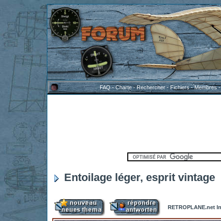
FAQ
-
Charte
-
Rechercher
-
Fichiers
-
Membres
Entoilage léger, esprit vintage
RETROPLANE.net In