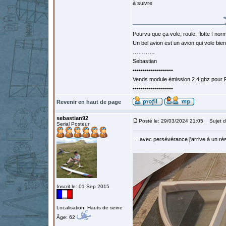
à suivre
Pourvu que ça vole, roule, flotte ! norm
Un bel avion est un avion qui vole bie
…………
Sebastian
••••••••••••••••••••
Vends module émission 2.4 ghz pour F
••••••••••••••••••••
Revenir en haut de page
sebastian92
Posté le: 29/03/2024 21:05
Sujet d
Serial Posteur
… avec persévérance j'arrive à un ré
Inscrit le: 01 Sep 2015
Localisation: Hauts de seine
Âge: 62