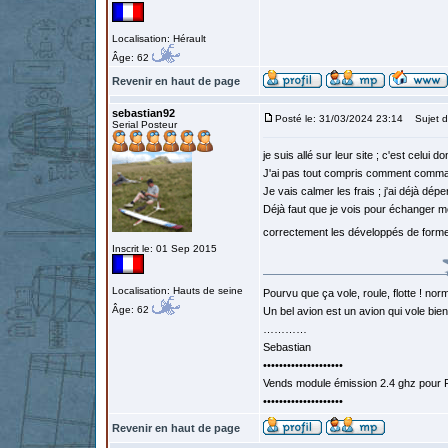
Localisation: Hérault
Âge: 62
Revenir en haut de page
sebastian92
Posté le: 31/03/2024 23:14
Sujet d
Serial Posteur
je suis allé sur leur site ; c'est celui d
J'ai pas tout compris comment comm
Je vais calmer les frais ; j'ai déjà dép
Déjà faut que je vois pour échanger mo
correctement les développés de forme
Inscrit le: 01 Sep 2015
Localisation: Hauts de seine
Pourvu que ça vole, roule, flotte ! norm
Âge: 62
Un bel avion est un avion qui vole bie
…………
Sebastian
••••••••••••••••••••
Vends module émission 2.4 ghz pour F
••••••••••••••••••••
Revenir en haut de page