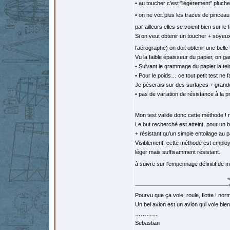
• au toucher c'est "légèrement" pluche
• on ne voit plus les traces de pincea
par ailleurs elles se voient bien sur le 
Si on veut obtenir un toucher + soyeu
l'aérographe) on doit obtenir une belle
Vu la faible épaisseur du papier, on 
• Suivant le grammage du papier la tein
• Pour le poids… ce tout petit test ne 
Je pèserais sur des surfaces + grande
• pas de variation de résistance à la 
Mon test valide donc cette méthode ! 
Le but recherché est atteint, pour un 
+ résistant qu'un simple entoilage au 
Visiblement, cette méthode est employ
léger mais suffisamment résistant.
à suivre sur l'empennage définitif d
Pourvu que ça vole, roule, flotte ! norm
Un bel avion est un avion qui vole bie
…………
Sebastian