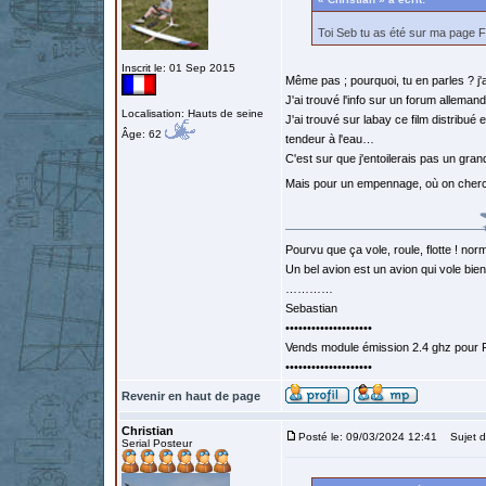
Toi Seb tu as été sur ma page 
Inscrit le: 01 Sep 2015
Même pas ; pourquoi, tu en parles ? j
J'ai trouvé l'info sur un forum allemand
Localisation: Hauts de seine
J'ai trouvé sur labay ce film distribu
Âge: 62
tendeur à l'eau…
C'est sur que j'entoilerais pas un gra
Mais pour un empennage, où on cherch
Pourvu que ça vole, roule, flotte ! norm
Un bel avion est un avion qui vole bie
…………
Sebastian
••••••••••••••••••••
Vends module émission 2.4 ghz pour F
••••••••••••••••••••
Revenir en haut de page
Christian
Posté le: 09/03/2024 12:41
Sujet d
Serial Posteur