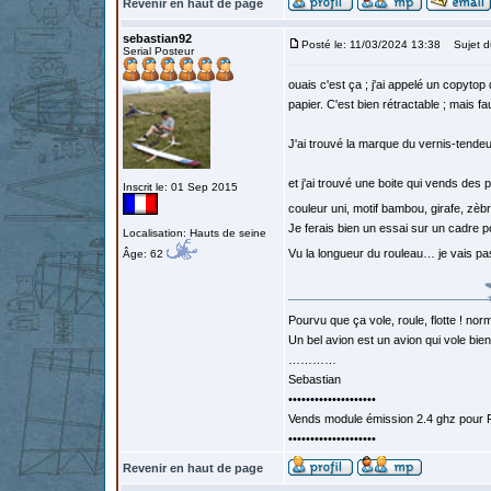
Revenir en haut de page
sebastian92
Posté le: 11/03/2024 13:38
Sujet d
Serial Posteur
ouais c'est ça ; j'ai appelé un copytop
papier. C'est bien rétractable ; mais fa
J'ai trouvé la marque du vernis-tendeur
et j'ai trouvé une boite qui vends des
Inscrit le: 01 Sep 2015
couleur uni, motif bambou, girafe, zèb
Je ferais bien un essai sur un cadre p
Localisation: Hauts de seine
Vu la longueur du rouleau… je vais p
Âge: 62
Pourvu que ça vole, roule, flotte ! norm
Un bel avion est un avion qui vole bie
…………
Sebastian
••••••••••••••••••••
Vends module émission 2.4 ghz pour F
••••••••••••••••••••
Revenir en haut de page