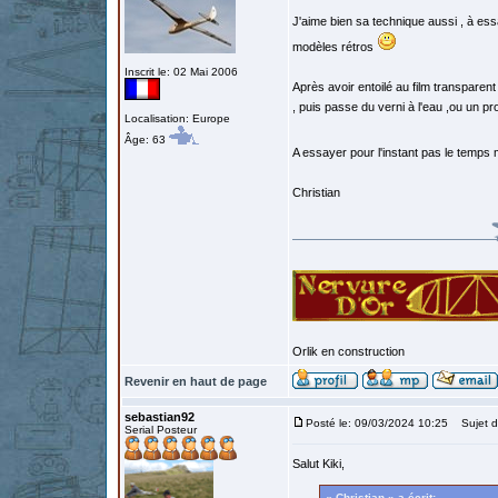
J'aime bien sa technique aussi , à essa
modèles rétros
Inscrit le: 02 Mai 2006
Après avoir entoilé au film transparent
, puis passe du verni à l'eau ,ou un pro
Localisation: Europe
Âge: 63
A essayer pour l'instant pas le temps 
Christian
Orlik en construction
Revenir en haut de page
sebastian92
Posté le: 09/03/2024 10:25
Sujet d
Serial Posteur
Salut Kiki,
« Christian » a écrit: