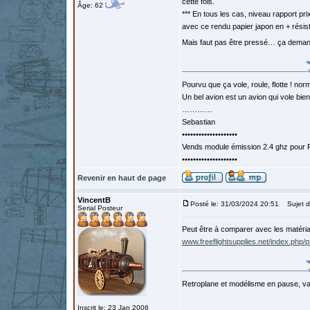
cette fois.
Âge: 62
*** En tous les cas, niveau rapport p
avec ce rendu papier japon en + résist
Mais faut pas être pressé… ça dema
Pourvu que ça vole, roule, flotte ! norm
Un bel avion est un avion qui vole bie
…………
Sebastian
••••••••••••••••••••
Vends module émission 2.4 ghz pour F
••••••••••••••••••••
Revenir en haut de page
VincentB
Posté le: 31/03/2024 20:51
Sujet d
Serial Posteur
Peut être à comparer avec les matéria
www.freeflightsupplies.net/index.php/p
Retroplane et modélisme en pause, van
Inscrit le: 23 Jan 2006