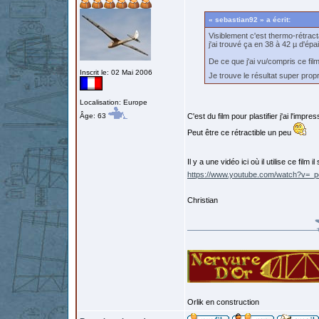
« sebastian92 » a écrit:
Visiblement c'est thermo-rétract
j'ai trouvé ça en 38 à 42 µ d'ép
De ce que j'ai vu/compris ce fil
Inscrit le: 02 Mai 2006
Je trouve le résultat super pro
Localisation: Europe
Âge: 63
C'est du film pour plastifier j'ai l'impres
Peut être ce rétractible un peu
Il y a une vidéo ici où il utilise ce film i
https://www.youtube.com/watch?v=
Christian
Orlik en construction