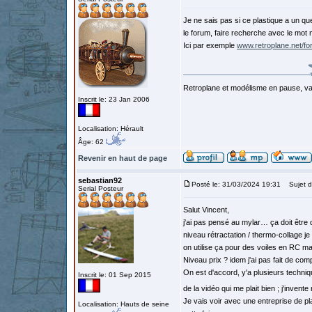
Je ne sais pas si ce plastique a un qu
le forum, faire recherche avec le mot 
Ici par exemple
www.retroplane.net/f
Retroplane et modélisme en pause, van
Inscrit le: 23 Jan 2006
Localisation: Hérault
Âge: 62
Revenir en haut de page
sebastian92
Posté le: 31/03/2024 19:31
Sujet d
Serial Posteur
Salut Vincent,
j'ai pas pensé au mylar… ça doit être
niveau rétractation / thermo-collage 
on utilise ça pour des voiles en RC ma
Niveau prix ? idem j'ai pas fait de comp
On est d'accord, y'a plusieurs techniq
Inscrit le: 01 Sep 2015
de la vidéo qui me plait bien ; j'inven
Je vais voir avec une entreprise de pl
Localisation: Hauts de seine