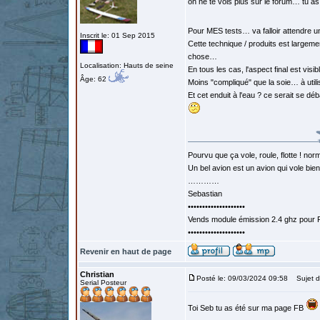
on ne te vois plus sur le forum… tu as
Pour MES tests… va falloir attendre 
Inscrit le: 01 Sep 2015
Cette technique / produits est largem
chose…
Localisation: Hauts de seine
En tous les cas, l'aspect final est visi
Âge: 62
Moins "compliqué" que la soie… à utili
Et cet enduit à l'eau ? ce serait se 
Pourvu que ça vole, roule, flotte ! norm
Un bel avion est un avion qui vole bie
…………
Sebastian
••••••••••••••••••••
Vends module émission 2.4 ghz pour F
••••••••••••••••••••
Revenir en haut de page
Christian
Posté le: 09/03/2024 09:58
Sujet d
Serial Posteur
Toi Seb tu as été sur ma page FB