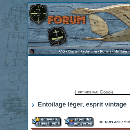
FAQ
-
Charte
-
Rechercher
-
Fichiers
-
Membres
Entoilage léger, esprit vintage
RETROPLANE.net In