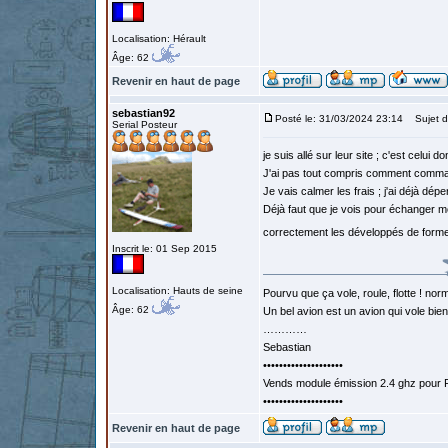
Localisation: Hérault
Âge: 62
Revenir en haut de page
sebastian92
Posté le: 31/03/2024 23:14
Sujet d
Serial Posteur
je suis allé sur leur site ; c'est celui d
J'ai pas tout compris comment comm
Je vais calmer les frais ; j'ai déjà dép
Déjà faut que je vois pour échanger mo
correctement les développés de forme
Inscrit le: 01 Sep 2015
Localisation: Hauts de seine
Pourvu que ça vole, roule, flotte ! norm
Âge: 62
Un bel avion est un avion qui vole bie
…………
Sebastian
••••••••••••••••••••
Vends module émission 2.4 ghz pour F
••••••••••••••••••••
Revenir en haut de page