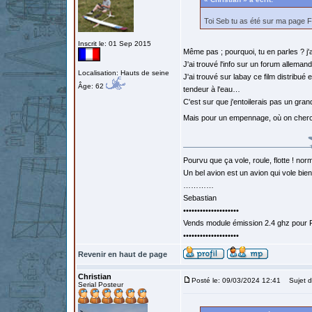
Toi Seb tu as été sur ma page 
Inscrit le: 01 Sep 2015
Même pas ; pourquoi, tu en parles ? j
J'ai trouvé l'info sur un forum allemand
Localisation: Hauts de seine
J'ai trouvé sur labay ce film distribu
Âge: 62
tendeur à l'eau…
C'est sur que j'entoilerais pas un gra
Mais pour un empennage, où on cherch
Pourvu que ça vole, roule, flotte ! norm
Un bel avion est un avion qui vole bie
…………
Sebastian
••••••••••••••••••••
Vends module émission 2.4 ghz pour F
••••••••••••••••••••
Revenir en haut de page
Christian
Posté le: 09/03/2024 12:41
Sujet d
Serial Posteur