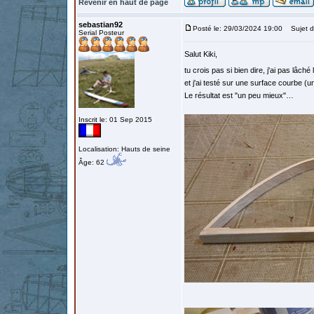
Revenir en haut de page
sebastian92
Posté le: 29/03/2024 19:00
Sujet d
Serial Posteur
Salut Kiki,
tu crois pas si bien dire, j'ai pas lâché 
et j'ai testé sur une surface courbe (un
Le résultat est "un peu mieux"…
Inscrit le: 01 Sep 2015
Localisation: Hauts de seine
Âge: 62