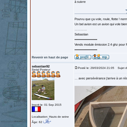
à suivre
Pourvu que ça vole, roule, flotte ! norm
Un bel avion est un avion qui vole bie
…………
Sebastian
••••••••••••••••••••
Vends module émission 2.4 ghz pour F
••••••••••••••••••••
Revenir en haut de page
sebastian92
Posté le: 29/03/2024 21:05
Sujet d
Serial Posteur
… avec persévérance j'arrive à un ré
Inscrit le: 01 Sep 2015
Localisation: Hauts de seine
Âge: 62