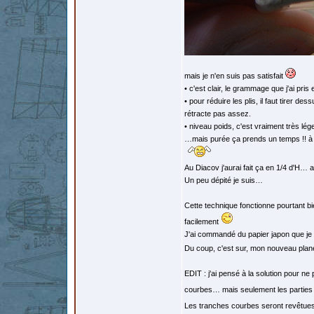
mais je n'en suis pas satisfait
• c'est clair, le grammage que j'ai pris 
• pour réduire les plis, il faut tirer 
rétracte pas assez.
• niveau poids, c'est vraiment très lég
…mais purée ça prends un temps !! à es
Au Diacov j'aurai fait ça en 1/4 d'H… a
Un peu dépité je suis…
Cette technique fonctionne pourtant bi
facilement
J'ai commandé du papier japon que je 
Du coup, c'est sur, mon nouveau plane
EDIT : j'ai pensé à la solution pour n
courbes… mais seulement les parties
Les tranches courbes seront revêtues a