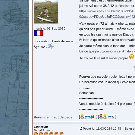
Visiblement c'est thermo-rétractable
j'ai trouvé ça en 38 à 42 µ d'épaisseur
https://www.ebay.co.uk/itm/183793
0&ssspo=FDdqUo8qRCC&sssrc=4429
y'a + épais en 72 µ mais + cher… mai
Inscrit le: 01 Sep 2015
ça doit pas peser lourd… même avec
en tous les cas moins que du Diacov…
Et le truc qui m'inspire c'est de travai
Localisation: Hauts de seine
Je n'utile même plus le fond dur… m
Âge: 62
De ce que j'ai vu/compris ce film donn
Je trouve le résultat super propre
Pourvu que ça vole, roule, flotte ! norm
Un bel avion est un avion qui vole bie
…………
Sebastian
••••••••••••••••••••
Vends module émission 2.4 ghz pour F
••••••••••••••••••••
Revenir en haut de page
Christian
Posté le: 11/03/2024 12:45
Sujet d
Serial Posteur