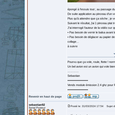
épongé à l'essuis tout ; au passage du
De suite application au pinceau d'un ver
Plus qu'à attendre que ça sèche ; je ve
Suivant le résultat, j'ai 1 pinceau plat 
J'ai interrogé l'auteur de la vidéo sur 
• Pas besoin de vernir le balsa avant l
• Pas besoin de déglacer au papier de ve
collage…
à suivre
Pourvu que ça vole, roule, flotte ! norm
Un bel avion est un avion qui vole bie
…………
Sebastian
••••••••••••••••••••
Vends module émission 2.4 ghz pour F
••••••••••••••••••••
Revenir en haut de page
sebastian92
Posté le: 31/03/2024 17:54
Sujet d
Serial Posteur