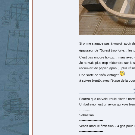
Si on ne s'agace pas à vouloir avoir 
épaisseur de 75u est trop forte… les 
C'est pas encore tip-top… mais avec 
Je ne vais plus trop m'étendre sur le s
recouvert de papier japon !), plus ré
Une sorte de "néo-vintage"
à suivre bientôt avec l'étape de la co
Pourvu que ça vole, roule, flotte ! norm
Un bel avion est un avion qui vole bie
…………
Sebastian
••••••••••••••••••••
Vends module émission 2.4 ghz pour F
••••••••••••••••••••