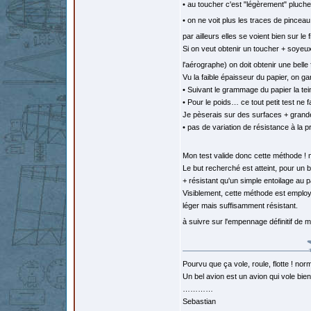
• au toucher c'est "légèrement" pluche
• on ne voit plus les traces de pincea
par ailleurs elles se voient bien sur le 
Si on veut obtenir un toucher + soyeu
l'aérographe) on doit obtenir une belle
Vu la faible épaisseur du papier, on 
• Suivant le grammage du papier la tein
• Pour le poids… ce tout petit test ne 
Je pèserais sur des surfaces + grande
• pas de variation de résistance à la 
Mon test valide donc cette méthode ! 
Le but recherché est atteint, pour un 
+ résistant qu'un simple entoilage au 
Visiblement, cette méthode est employ
léger mais suffisamment résistant.
à suivre sur l'empennage définitif d
Pourvu que ça vole, roule, flotte ! norm
Un bel avion est un avion qui vole bie
…………
Sebastian