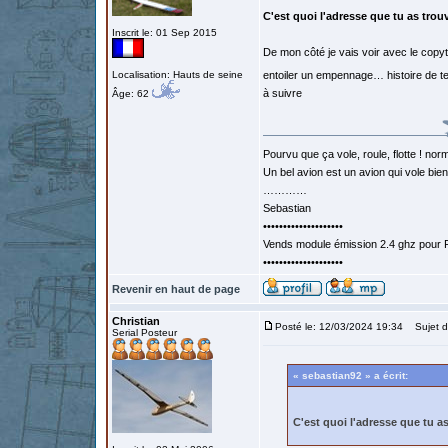
C'est quoi l'adresse que tu as trou
Inscrit le: 01 Sep 2015
De mon côté je vais voir avec le copyt
Localisation: Hauts de seine
entoiler un empennage… histoire de tes
à suivre
Âge: 62
Pourvu que ça vole, roule, flotte ! norm
Un bel avion est un avion qui vole bie
…………
Sebastian
••••••••••••••••••••
Vends module émission 2.4 ghz pour F
••••••••••••••••••••
Revenir en haut de page
Christian
Posté le: 12/03/2024 19:34
Sujet d
Serial Posteur
« sebastian92 » a écrit:
C'est quoi l'adresse que tu a