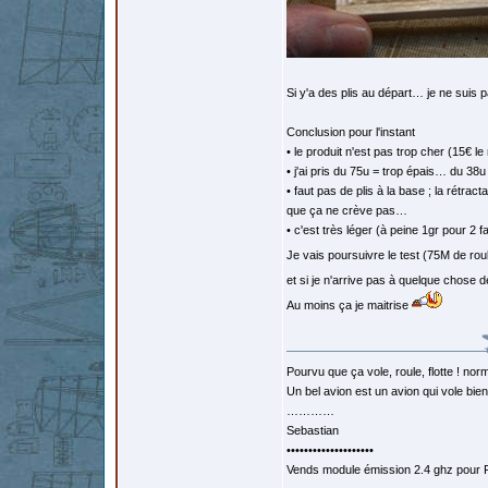
Si y'a des plis au départ… je ne suis p
Conclusion pour l'instant
• le produit n'est pas trop cher (15€ l
• j'ai pris du 75u = trop épais… du 38
• faut pas de plis à la base ; la rétra
que ça ne crève pas…
• c'est très léger (à peine 1gr pour 2
Je vais poursuivre le test (75M de rou
et si je n'arrive pas à quelque chose
Au moins ça je maitrise
Pourvu que ça vole, roule, flotte ! norm
Un bel avion est un avion qui vole bie
…………
Sebastian
••••••••••••••••••••
Vends module émission 2.4 ghz pour F