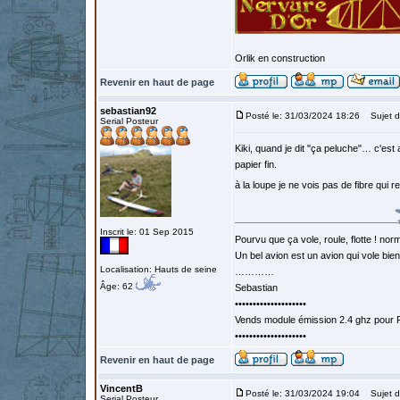
Orlik en construction
Revenir en haut de page
sebastian92
Posté le: 31/03/2024 18:26
Sujet d
Serial Posteur
Kiki, quand je dit "ça peluche"… c'est
papier fin.
à la loupe je ne vois pas de fibre qui 
Inscrit le: 01 Sep 2015
Pourvu que ça vole, roule, flotte ! norm
Un bel avion est un avion qui vole bie
Localisation: Hauts de seine
…………
Âge: 62
Sebastian
••••••••••••••••••••
Vends module émission 2.4 ghz pour F
••••••••••••••••••••
Revenir en haut de page
VincentB
Posté le: 31/03/2024 19:04
Sujet d
Serial Posteur