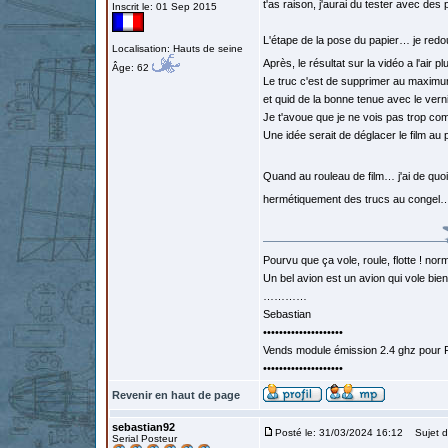
t'as raison, j'aurai du tester avec de
Inscrit le: 01 Sep 2015
L'étape de la pose du papier… je red
Localisation: Hauts de seine
Après, le résultat sur la vidéo a l'air pl
Âge: 62
Le truc c'est de supprimer au maximum
et quid de la bonne tenue avec le vern
Je t'avoue que je ne vois pas trop com
Une idée serait de déglacer le film a
Quand au rouleau de film… j'ai de quoi
hermétiquement des trucs au congel… ou
Pourvu que ça vole, roule, flotte ! norm
Un bel avion est un avion qui vole bie
…………
Sebastian
••••••••••••••••••••
Vends module émission 2.4 ghz pour F
••••••••••••••••••••
Revenir en haut de page
sebastian92
Posté le: 31/03/2024 16:12
Sujet d
Serial Posteur