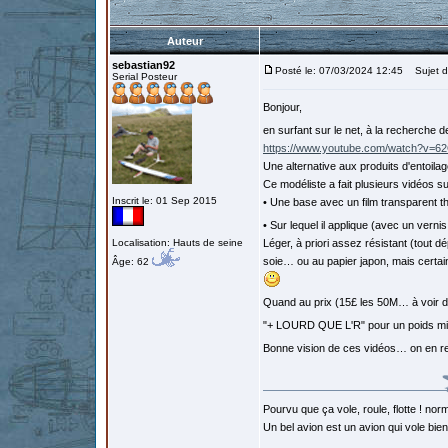
Auteur
sebastian92
Posté le: 07/03/2024 12:45
Sujet du
Serial Posteur
Bonjour,
en surfant sur le net, à la recherche d
https://www.youtube.com/watch?v
Une alternative aux produits d'entoi
Ce modéliste a fait plusieurs vidéos 
Inscrit le: 01 Sep 2015
• Une base avec un film transparent t
• Sur lequel il applique (avec un vern
Localisation: Hauts de seine
Léger, à priori assez résistant (tout dép
soie… ou au papier japon, mais certai
Âge: 62
Quand au prix (15£ les 50M… à voir d
"+ LOURD QUE L'R" pour un poids m
Bonne vision de ces vidéos… on en r
Pourvu que ça vole, roule, flotte ! norm
Un bel avion est un avion qui vole bie
…………