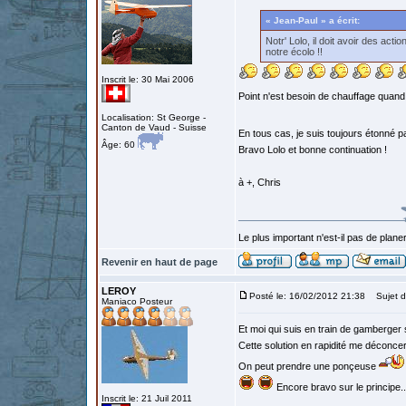
« Jean-Paul » a écrit:
Notr' Lolo, il doit avoir des act
notre écolo !!
Inscrit le: 30 Mai 2006
Point n'est besoin de chauffage quand o
Localisation: St George -
Canton de Vaud - Suisse
En tous cas, je suis toujours étonné pa
Âge: 60
Bravo Lolo et bonne continuation !
à +, Chris
Le plus important n'est-il pas de planer
Revenir en haut de page
LEROY
Posté le: 16/02/2012 21:38
Sujet d
Maniaco Posteur
Et moi qui suis en train de gamberger 
Cette solution en rapidité me déconcert
On peut prendre une ponçeuse
Encore bravo sur le principe..
Inscrit le: 21 Juil 2011