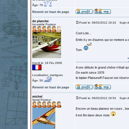
Âge: 79
Revenir en haut de page
de plancke
Posté le: 06/02/2012 19:24
Sujet d
Incurable Posteur
Cool Lolo ,
Enfin il y en d'autres qui se mettent a 
Tom
Inscrit le: 18 Fév 2009
A ses débuts le grand chéne n'était qu
On earth since 1976
Localisation: martigues
le biplan Platounoff Faucon est réser
Âge: 50
Revenir en haut de page
michel
Posté le: 06/02/2012 19:54
Sujet d
Serial Posteur
Encore un beau planeur en cours , bon
il est fini dans deux mois