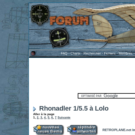
FAQ
-
Charte
-
Rechercher
-
Fichiers
-
Membres
Rhonadler 1/5.5 à Lolo
Aller à la page
1
,
2
,
3
,
4
,
5
,
6
,
7
Suivante
RETROPLANE.net In