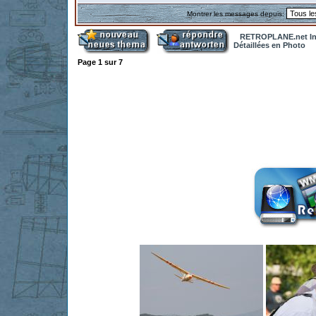
Montrer les messages depuis:
RETROPLANE.net In
Détaillées en Photo
Page
1
sur
7