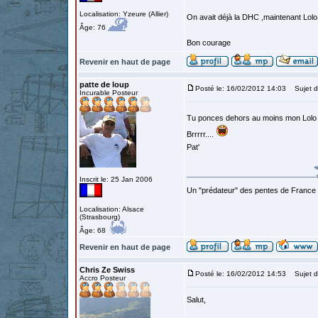
Localisation: Yzeure (Allier)
On avait déjà la DHC ,maintenant Lolo
Âge: 76
Bon courage
Revenir en haut de page
patte de loup
Posté le: 16/02/2012 14:03
Sujet d
Incurable Posteur
Tu ponces dehors au moins mon Lol
Brrrrr....
Pat'
Inscrit le: 25 Jan 2006
Un "prédateur" des pentes de France
Localisation: Alsace
(Strasbourg)
Âge: 68
Revenir en haut de page
Chris Ze Swiss
Posté le: 16/02/2012 14:53
Sujet d
Accro Posteur
Salut,