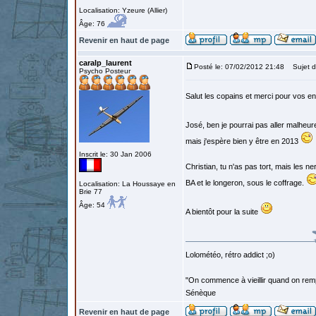
Localisation: Yzeure (Allier)
Âge: 76
Revenir en haut de page
caralp_laurent
Posté le: 07/02/2012 21:48
Sujet d
Psycho Posteur
Salut les copains et merci pour vos 
José, ben je pourrai pas aller malheu
mais j'espère bien y être en 2013
Inscrit le: 30 Jan 2006
Christian, tu n'as pas tort, mais les ne
BA et le longeron, sous le coffrage.
Localisation: La Houssaye en
Brie 77
Âge: 54
A bientôt pour la suite
Lolométéo, rétro addict ;o)
"On commence à vieillir quand on rem
Sénèque
Revenir en haut de page