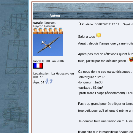
Auteur
caralp_laurent
Posté le: 06/02/2012 17:11
Sujet du
Psycho Posteur
Salut à tous
Aaaah, depuis l'temps que ça me trottai
Après pas mal de réflexions quant à tell
taille, j'ai fini par me décider (enfin !
Inscrit le: 30 Jan 2006
Ca nous donne ces caractéristiques :
Localisation: La Houssaye en
Brie 77
-envergure : 3m17
-longueur : 1m30
Âge: 54
-surface : 61 dm²
-profil d'aile Lolopif (évidemment) 14 
Pas trop grand pour être léger et lanç
trop petit pour qu'il ait quand même un 
Je compte faire une finition en CTP ve
Il faut dire que le magnifique 3 vues 