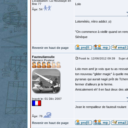
Localisation: La Houssaye en
Brie 77
Lolo
Âge: 54
Lolométéo, rétro addict ;o)
"On commence à vieillir quand on rem
Sénèque
Revenir en haut de page
Fauteuilaroulix
Posté le: 12/06/2012 09:39
Sujet d
Maniaco Posteur
Lolo mon ami! je vois que tu as ressai
ton nouveau "glider magic" à quelle me
pyranas qui aurait nagé prêt de Tcherno
fermer d’ailleurs je le ferme.
Amicalement eh' il en faut deux des ai
Inscrit le: 01 Déc 2007
Jean le rempailleur de fauteuil roulant
Âge: 76
Revenir en haut de page