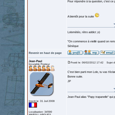
Pour répondre à ta question, c'est ce 
A bientôt pour la suite
Lolométéo, rétro addict ;o)
"On commence à vieillir quand on rem
Sénèque
Revenir en haut de page
Jean-Paul
Posté le: 06/02/2012 17:42
Sujet d
Incurable Posteur
C'est bien parti mon Lolo, tu vas t'écl
Bonne suite.
JP
Jean-Paul alias "Papy trapanelle" qui pré
Inscrit le: 31 Juil 2008
Localisation: 34590
MARSILLARGUES