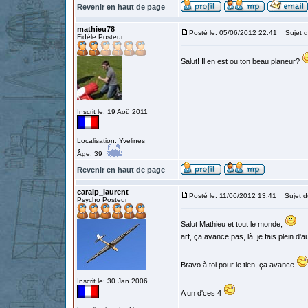
Revenir en haut de page
mathieu78
Posté le: 05/06/2012 22:41
Sujet d
Fidèle Posteur
Salut! Il en est ou ton beau planeur?
Inscrit le: 19 Aoû 2011
Localisation: Yvelines
Âge: 39
Revenir en haut de page
caralp_laurent
Posté le: 11/06/2012 13:41
Sujet d
Psycho Posteur
Salut Mathieu et tout le monde,
arf, ça avance pas, là, je fais plein d'a
Bravo à toi pour le tien, ça avance
Inscrit le: 30 Jan 2006
A un d'ces 4