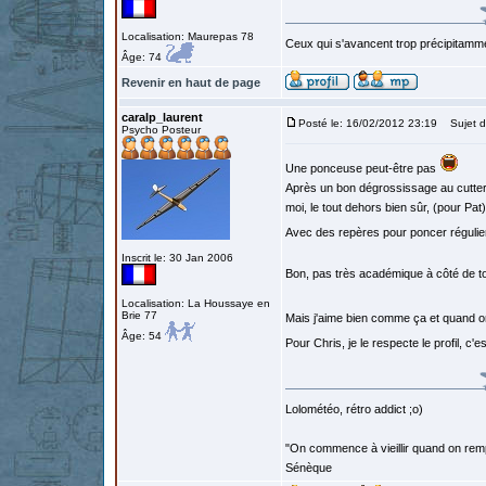
Localisation: Maurepas 78
Ceux qui s'avancent trop précipitamme
Âge: 74
Revenir en haut de page
caralp_laurent
Posté le: 16/02/2012 23:19
Sujet d
Psycho Posteur
Une ponceuse peut-être pas
Après un bon dégrossissage au cutter,
moi, le tout dehors bien sûr, (pour Pat
Avec des repères pour poncer régulie
Inscrit le: 30 Jan 2006
Bon, pas très académique à côté de to
Localisation: La Houssaye en
Brie 77
Mais j'aime bien comme ça et quand o
Âge: 54
Pour Chris, je le respecte le profil, c'es
Lolométéo, rétro addict ;o)
"On commence à vieillir quand on rem
Sénèque