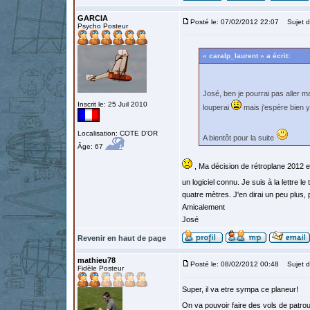
GARCIA
Posté le: 07/02/2012 22:07
Sujet d
Psycho Posteur
« caralp_laurent » a écrit:
José, ben je pourrai pas aller 
Inscrit le: 25 Juil 2010
louperai
mais j'espère bien 
Localisation: COTE D'OR
A bientôt pour la suite
Âge: 67
, Ma décision de rétroplane 2012 e
un logiciel connu. Je suis à la lettre le
quatre mètres. J'en dirai un peu plus, 
Amicalement
José
Revenir en haut de page
mathieu78
Posté le: 08/02/2012 00:48
Sujet d
Fidèle Posteur
Super, il va etre sympa ce planeur!
On va pouvoir faire des vols de patroui