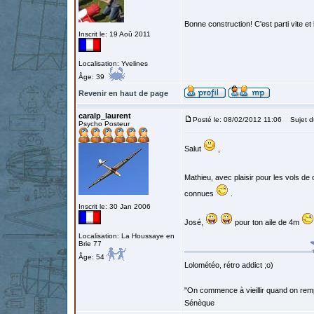
Bonne construction! C'est parti vite et
Inscrit le: 19 Aoû 2011
Localisation: Yvelines
Âge: 39
Revenir en haut de page
caralp_laurent
Posté le: 08/02/2012 11:06
Sujet d
Psycho Posteur
Salut
,
Mathieu, avec plaisir pour les vols de
connues
.
Inscrit le: 30 Jan 2006
José,
pour ton aile de 4m
Localisation: La Houssaye en
Brie 77
Âge: 54
Lolométéo, rétro addict ;o)
"On commence à vieillir quand on rem
Sénèque