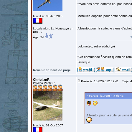
"avec des amis comme ça, pas besoin
Merci les copains pour cette bonne 
Inscrit le: 30 Jan 2006
A bientôt pour la suite, je viens d'ach
Localisation: La Houssaye en
Brie 77
Âge: 54
Lolométéo, rétro addict ;o)
"On commence à vieillir quand on rem
Sénèque
Revenir en haut de page
ChristianR
Posté le: 16/02/2012 09:41
Sujet d
Psycho Posteur
« caralp_laurent » a écrit:
A bientôt pour la suite, je viens
Inscrit le: 07 Oct 2007