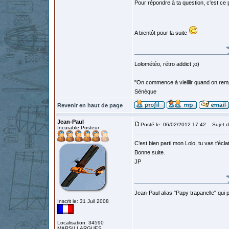
Pour répondre à ta question, c'est ce 
A bientôt pour la suite
Lolométéo, rétro addict ;o)
"On commence à vieillir quand on rem
Sénèque
Revenir en haut de page
Jean-Paul
Posté le: 06/02/2012 17:42
Sujet d
Incurable Posteur
C'est bien parti mon Lolo, tu vas t'écl
Bonne suite.
JP
Jean-Paul alias "Papy trapanelle" qui pré
Inscrit le: 31 Juil 2008
Localisation: 34590
MARSILLARGUES