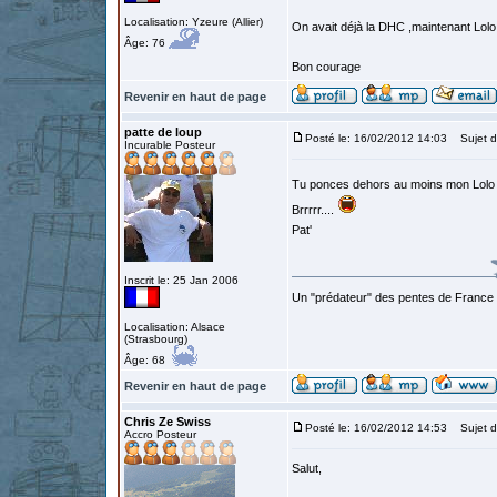
Localisation: Yzeure (Allier)
On avait déjà la DHC ,maintenant Lolo
Âge: 76
Bon courage
Revenir en haut de page
patte de loup
Posté le: 16/02/2012 14:03
Sujet d
Incurable Posteur
Tu ponces dehors au moins mon Lol
Brrrrr....
Pat'
Inscrit le: 25 Jan 2006
Un "prédateur" des pentes de France
Localisation: Alsace
(Strasbourg)
Âge: 68
Revenir en haut de page
Chris Ze Swiss
Posté le: 16/02/2012 14:53
Sujet d
Accro Posteur
Salut,