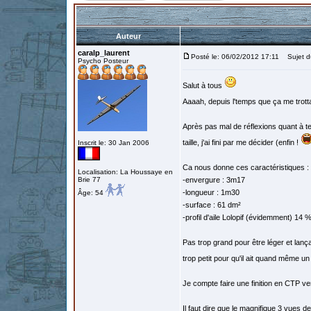
Auteur
caralp_laurent
Posté le: 06/02/2012 17:11
Sujet du
Psycho Posteur
Salut à tous
Aaaah, depuis l'temps que ça me trottai
Après pas mal de réflexions quant à tell
taille, j'ai fini par me décider (enfin !
Inscrit le: 30 Jan 2006
Ca nous donne ces caractéristiques :
Localisation: La Houssaye en
Brie 77
-envergure : 3m17
-longueur : 1m30
Âge: 54
-surface : 61 dm²
-profil d'aile Lolopif (évidemment) 14 
Pas trop grand pour être léger et lanç
trop petit pour qu'il ait quand même un 
Je compte faire une finition en CTP ve
Il faut dire que le magnifique 3 vues 