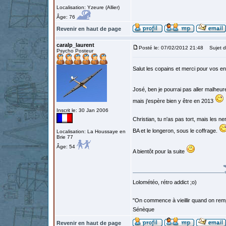
Localisation: Yzeure (Allier)
Âge: 76
Revenir en haut de page
caralp_laurent
Posté le: 07/02/2012 21:48
Sujet d
Psycho Posteur
Salut les copains et merci pour vos 
José, ben je pourrai pas aller malheu
mais j'espère bien y être en 2013
Inscrit le: 30 Jan 2006
Christian, tu n'as pas tort, mais les ne
BA et le longeron, sous le coffrage.
Localisation: La Houssaye en
Brie 77
Âge: 54
A bientôt pour la suite
Lolométéo, rétro addict ;o)
"On commence à vieillir quand on rem
Sénèque
Revenir en haut de page