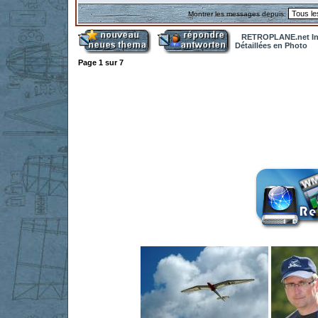
Montrer les messages depuis:
RETROPLANE.net In
Détaillées en Photo
Page
1
sur
7