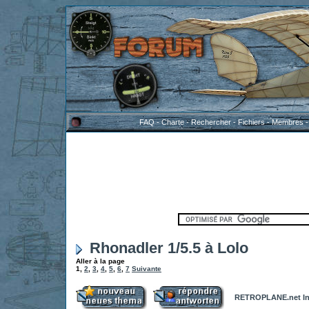
FAQ
-
Charte
-
Rechercher
-
Fichiers
-
Membres
Rhonadler 1/5.5 à Lolo
Aller à la page
1
,
2
,
3
,
4
,
5
,
6
,
7
Suivante
RETROPLANE.net In