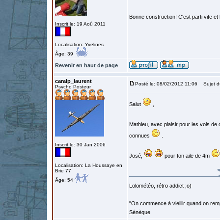
Bonne construction! C'est parti vite et
Inscrit le: 19 Aoû 2011
Localisation: Yvelines
Âge: 39
Revenir en haut de page
caralp_laurent
Posté le: 08/02/2012 11:06
Sujet d
Psycho Posteur
Salut
,
Mathieu, avec plaisir pour les vols de
connues
.
Inscrit le: 30 Jan 2006
José,
pour ton aile de 4m
Localisation: La Houssaye en
Brie 77
Âge: 54
Lolométéo, rétro addict ;o)
"On commence à vieillir quand on rem
Sénèque