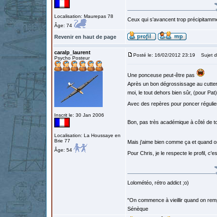
Localisation: Maurepas 78
Ceux qui s'avancent trop précipitamme
Âge: 74
Revenir en haut de page
caralp_laurent
Posté le: 16/02/2012 23:19
Sujet d
Psycho Posteur
Une ponceuse peut-être pas
Après un bon dégrossissage au cutter,
moi, le tout dehors bien sûr, (pour Pat
Avec des repères pour poncer régulie
Inscrit le: 30 Jan 2006
Bon, pas très académique à côté de to
Localisation: La Houssaye en
Brie 77
Mais j'aime bien comme ça et quand o
Âge: 54
Pour Chris, je le respecte le profil, c'es
Lolométéo, rétro addict ;o)
"On commence à vieillir quand on rem
Sénèque