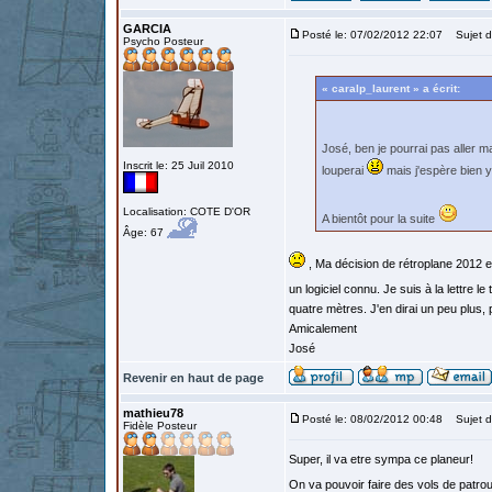
GARCIA
Posté le: 07/02/2012 22:07
Sujet d
Psycho Posteur
« caralp_laurent » a écrit:
José, ben je pourrai pas aller 
Inscrit le: 25 Juil 2010
louperai
mais j'espère bien 
Localisation: COTE D'OR
A bientôt pour la suite
Âge: 67
, Ma décision de rétroplane 2012 e
un logiciel connu. Je suis à la lettre le
quatre mètres. J'en dirai un peu plus, 
Amicalement
José
Revenir en haut de page
mathieu78
Posté le: 08/02/2012 00:48
Sujet d
Fidèle Posteur
Super, il va etre sympa ce planeur!
On va pouvoir faire des vols de patroui