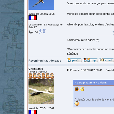
"avec des amis comme ça, pas besoin
Merci les copains pour cette bonne 
Inscrit le: 30 Jan 2006
A bientôt pour la suite, je viens d'ach
Localisation: La Houssaye en
Brie 77
Âge: 54
Lolométéo, rétro addict ;o)
"On commence à vieillir quand on rem
Sénèque
Revenir en haut de page
ChristianR
Posté le: 16/02/2012 09:41
Sujet d
Psycho Posteur
« caralp_laurent » a écrit:
A bientôt pour la suite, je viens
Inscrit le: 07 Oct 2007