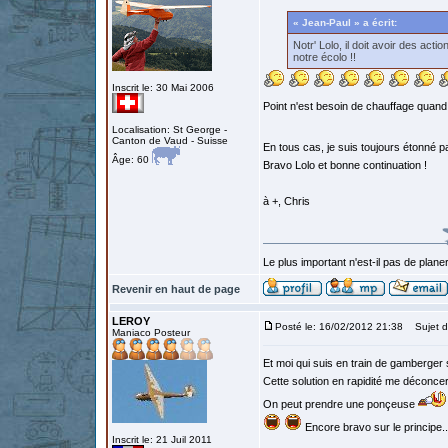
« Jean-Paul » a écrit:
Notr' Lolo, il doit avoir des act
notre écolo !!
Inscrit le: 30 Mai 2006
Point n'est besoin de chauffage quand o
Localisation: St George -
Canton de Vaud - Suisse
En tous cas, je suis toujours étonné pa
Âge: 60
Bravo Lolo et bonne continuation !
à +, Chris
Le plus important n'est-il pas de planer
Revenir en haut de page
LEROY
Posté le: 16/02/2012 21:38
Sujet d
Maniaco Posteur
Et moi qui suis en train de gamberger 
Cette solution en rapidité me déconcert
On peut prendre une ponçeuse
Encore bravo sur le principe..
Inscrit le: 21 Juil 2011