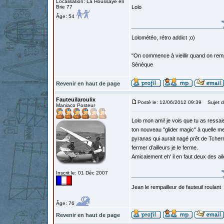
Localisation: La Houssaye en
Brie 77
Lolo
Âge: 54
Lolométéo, rétro addict ;o)
"On commence à vieillir quand on rem
Sénèque
Revenir en haut de page
Fauteuilaroulix
Posté le: 12/06/2012 09:39
Sujet d
Maniaco Posteur
Lolo mon ami! je vois que tu as ressai
ton nouveau "glider magic" à quelle me
pyranas qui aurait nagé prêt de Tcherno
fermer d’ailleurs je le ferme.
Amicalement eh' il en faut deux des ai
Inscrit le: 01 Déc 2007
Jean le rempailleur de fauteuil roulant
Âge: 76
Revenir en haut de page