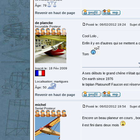
Âge: 79
Revenir en haut de page
de plancke
Posté le: 06/02/2012 19:24
Sujet d
Incurable Posteur
Cool Lolo ,
Enfin il y en d'autres qui se mettent a 
Tom
Inscrit le: 18 Fév 2009
A ses débuts le grand chéne n'était qu
On earth since 1976
Localisation: martigues
le biplan Platounoff Faucon est réser
Âge: 50
Revenir en haut de page
michel
Posté le: 06/02/2012 19:54
Sujet d
Serial Posteur
Encore un beau planeur en cours , bon
il est fini dans deux mois