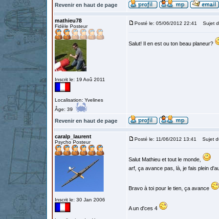
Revenir en haut de page
mathieu78
Posté le: 05/06/2012 22:41
Sujet d
Fidèle Posteur
Salut! Il en est ou ton beau planeur?
Inscrit le: 19 Aoû 2011
Localisation: Yvelines
Âge: 39
Revenir en haut de page
caralp_laurent
Posté le: 11/06/2012 13:41
Sujet d
Psycho Posteur
Salut Mathieu et tout le monde,
arf, ça avance pas, là, je fais plein d'a
Bravo à toi pour le tien, ça avance
Inscrit le: 30 Jan 2006
A un d'ces 4