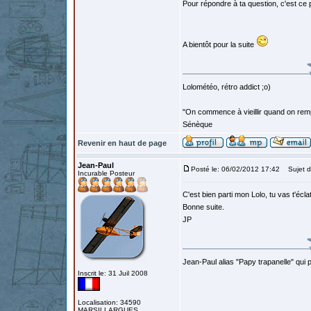
Pour répondre à ta question, c'est ce 
A bientôt pour la suite
Lolométéo, rétro addict ;o)
"On commence à vieillir quand on rem
Sénèque
Revenir en haut de page
Jean-Paul
Posté le: 06/02/2012 17:42
Sujet d
Incurable Posteur
C'est bien parti mon Lolo, tu vas t'écl
Bonne suite.
JP
Jean-Paul alias "Papy trapanelle" qui pré
Inscrit le: 31 Juil 2008
Localisation: 34590
MARSILLARGUES