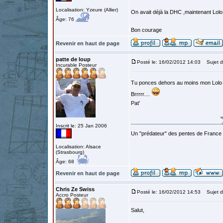
Localisation: Yzeure (Allier)
On avait déjà la DHC ,maintenant Lolo
Âge: 76
Bon courage
Revenir en haut de page
patte de loup
Posté le: 16/02/2012 14:03
Sujet d
Incurable Posteur
Tu ponces dehors au moins mon Lol
Brrrrr....
Pat'
Inscrit le: 25 Jan 2006
Un "prédateur" des pentes de France
Localisation: Alsace
(Strasbourg)
Âge: 68
Revenir en haut de page
Chris Ze Swiss
Posté le: 16/02/2012 14:53
Sujet d
Accro Posteur
Salut,