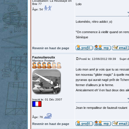
Localisation: La Houssaye en
Brie 77
Lolo
Âge: 54
Lolométéo, rétro addict ;o)
"On commence à vieillir quand on rem
Sénèque
Revenir en haut de page
Fauteuilaroulix
Posté le: 12/06/2012 09:39
Sujet d
Maniaco Posteur
Lolo mon ami! je vois que tu as ressai
ton nouveau "glider magic" à quelle me
pyranas qui aurait nagé prêt de Tcherno
fermer d’ailleurs je le ferme.
Amicalement eh' il en faut deux des ai
Inscrit le: 01 Déc 2007
Jean le rempailleur de fauteuil roulant
Âge: 76
Revenir en haut de page