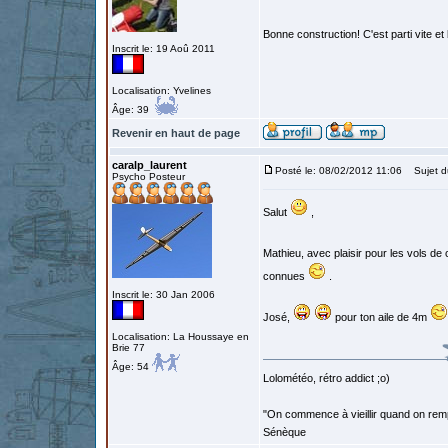
Bonne construction! C'est parti vite et
Inscrit le: 19 Aoû 2011
Localisation: Yvelines
Âge: 39
Revenir en haut de page
caralp_laurent
Posté le: 08/02/2012 11:06
Sujet d
Psycho Posteur
Salut
,
Mathieu, avec plaisir pour les vols de
connues
.
Inscrit le: 30 Jan 2006
José,
pour ton aile de 4m
Localisation: La Houssaye en
Brie 77
Âge: 54
Lolométéo, rétro addict ;o)
"On commence à vieillir quand on rem
Sénèque