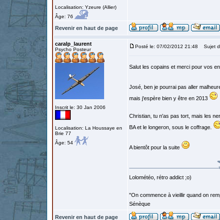
Localisation: Yzeure (Allier)
Âge: 76
Revenir en haut de page
caralp_laurent
Posté le: 07/02/2012 21:48
Sujet d
Psycho Posteur
Salut les copains et merci pour vos 
José, ben je pourrai pas aller malheu
mais j'espère bien y être en 2013
Inscrit le: 30 Jan 2006
Christian, tu n'as pas tort, mais les ne
BA et le longeron, sous le coffrage.
Localisation: La Houssaye en
Brie 77
Âge: 54
A bientôt pour la suite
Lolométéo, rétro addict ;o)
"On commence à vieillir quand on rem
Sénèque
Revenir en haut de page