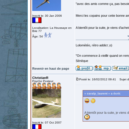
"avec des amis comme ça, pas besoin
Merci les copains pour cette bonne 
Inscrit le: 30 Jan 2006
A bientôt pour la suite, je viens d'ach
Localisation: La Houssaye en
Brie 77
Âge: 54
Lolométéo, rétro addict ;o)
"On commence à vieillir quand on rem
Sénèque
Revenir en haut de page
ChristianR
Posté le: 16/02/2012 09:41
Sujet d
Psycho Posteur
« caralp_laurent » a écrit:
A bientôt pour la suite, je viens
Inscrit le: 07 Oct 2007