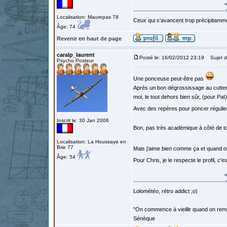
Localisation: Maurepas 78
Ceux qui s'avancent trop précipitamme
Âge: 74
Revenir en haut de page
caralp_laurent
Posté le: 16/02/2012 23:19
Sujet d
Psycho Posteur
Une ponceuse peut-être pas
Après un bon dégrossissage au cutter,
moi, le tout dehors bien sûr, (pour Pat
Avec des repères pour poncer régulie
Inscrit le: 30 Jan 2006
Bon, pas très académique à côté de to
Localisation: La Houssaye en
Brie 77
Mais j'aime bien comme ça et quand o
Âge: 54
Pour Chris, je le respecte le profil, c'es
Lolométéo, rétro addict ;o)
"On commence à vieillir quand on rem
Sénèque