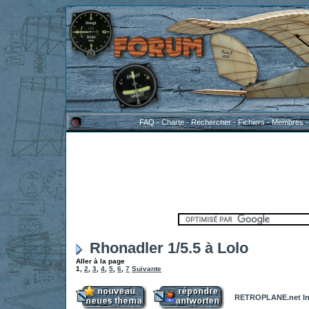
FAQ
-
Charte
-
Rechercher
-
Fichiers
-
Membres
Rhonadler 1/5.5 à Lolo
Aller à la page
1
,
2
,
3
,
4
,
5
,
6
,
7
Suivante
RETROPLANE.net In