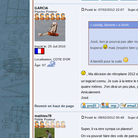
GARCIA
Posté le: 07/02/2012 22:07
Sujet d
Psycho Posteur
« caralp_laurent » a écrit:
José, ben je pourrai pas aller 
Inscrit le: 25 Juil 2010
louperai
mais j'espère bien 
Localisation: COTE D'OR
A bientôt pour la suite
Âge: 67
, Ma décision de rétroplane 2012 e
un logiciel connu. Je suis à la lettre le
quatre mètres. J'en dirai un peu plus, 
Amicalement
José
Revenir en haut de page
mathieu78
Posté le: 08/02/2012 00:48
Sujet d
Fidèle Posteur
Super, il va etre sympa ce planeur!
On va pouvoir faire des vols de patroui