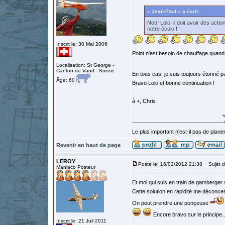
« Jean-Paul » a écrit:
Notr' Lolo, il doit avoir des act
notre écolo !!
Inscrit le: 30 Mai 2006
Point n'est besoin de chauffage quand o
Localisation: St George -
Canton de Vaud - Suisse
En tous cas, je suis toujours étonné pa
Âge: 60
Bravo Lolo et bonne continuation !
à +, Chris
Le plus important n'est-il pas de planer
Revenir en haut de page
LEROY
Posté le: 16/02/2012 21:38
Sujet d
Maniaco Posteur
Et moi qui suis en train de gamberger 
Cette solution en rapidité me déconcert
On peut prendre une ponçeuse
Encore bravo sur le principe..
Inscrit le: 21 Juil 2011