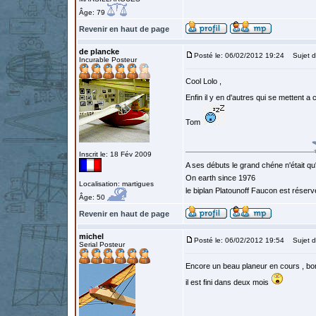
Âge: 79
Revenir en haut de page
de plancke
Posté le: 06/02/2012 19:24
Sujet d
Incurable Posteur
Cool Lolo ,
Enfin il y en d'autres qui se mettent a 
Tom
Inscrit le: 18 Fév 2009
A ses débuts le grand chéne n'était qu
On earth since 1976
Localisation: martigues
le biplan Platounoff Faucon est réser
Âge: 50
Revenir en haut de page
michel
Posté le: 06/02/2012 19:54
Sujet d
Serial Posteur
Encore un beau planeur en cours , bon
il est fini dans deux mois