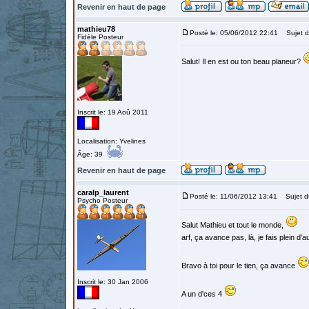
Revenir en haut de page
mathieu78
Posté le: 05/06/2012 22:41
Sujet d
Fidèle Posteur
Salut! Il en est ou ton beau planeur?
Inscrit le: 19 Aoû 2011
Localisation: Yvelines
Âge: 39
Revenir en haut de page
caralp_laurent
Posté le: 11/06/2012 13:41
Sujet d
Psycho Posteur
Salut Mathieu et tout le monde,
arf, ça avance pas, là, je fais plein d'a
Bravo à toi pour le tien, ça avance
Inscrit le: 30 Jan 2006
A un d'ces 4