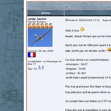
Auteur
caralp_laurent
Posté le: 06/02/2012 17:11
Sujet du
Psycho Posteur
Salut à tous
Aaaah, depuis l'temps que ça me trottai
Après pas mal de réflexions quant à tell
taille, j'ai fini par me décider (enfin !
Inscrit le: 30 Jan 2006
Ca nous donne ces caractéristiques :
Localisation: La Houssaye en
Brie 77
-envergure : 3m17
-longueur : 1m30
Âge: 54
-surface : 61 dm²
-profil d'aile Lolopif (évidemment) 14 
Pas trop grand pour être léger et lanç
trop petit pour qu'il ait quand même un 
Je compte faire une finition en CTP ve
Il faut dire que le magnifique 3 vues 