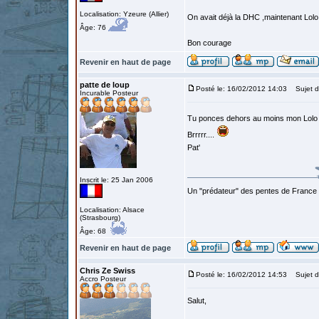
Localisation: Yzeure (Allier)
On avait déjà la DHC ,maintenant Lolo
Âge: 76
Bon courage
Revenir en haut de page
patte de loup
Posté le: 16/02/2012 14:03
Sujet d
Incurable Posteur
Tu ponces dehors au moins mon Lol
Brrrrr....
Pat'
Inscrit le: 25 Jan 2006
Un "prédateur" des pentes de France
Localisation: Alsace
(Strasbourg)
Âge: 68
Revenir en haut de page
Chris Ze Swiss
Posté le: 16/02/2012 14:53
Sujet d
Accro Posteur
Salut,