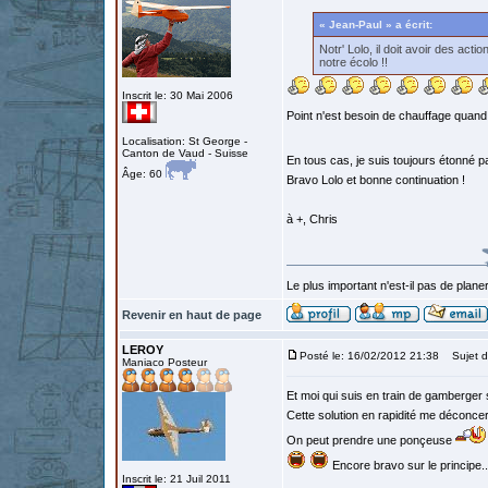
« Jean-Paul » a écrit:
Notr' Lolo, il doit avoir des act
notre écolo !!
Inscrit le: 30 Mai 2006
Point n'est besoin de chauffage quand o
Localisation: St George -
Canton de Vaud - Suisse
En tous cas, je suis toujours étonné pa
Âge: 60
Bravo Lolo et bonne continuation !
à +, Chris
Le plus important n'est-il pas de planer
Revenir en haut de page
LEROY
Posté le: 16/02/2012 21:38
Sujet d
Maniaco Posteur
Et moi qui suis en train de gamberger 
Cette solution en rapidité me déconcert
On peut prendre une ponçeuse
Encore bravo sur le principe..
Inscrit le: 21 Juil 2011