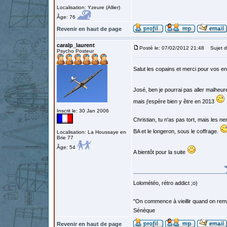
Localisation: Yzeure (Allier)
Âge: 76
Revenir en haut de page
caralp_laurent
Posté le: 07/02/2012 21:48
Sujet d
Psycho Posteur
Salut les copains et merci pour vos 
José, ben je pourrai pas aller malheu
mais j'espère bien y être en 2013
Inscrit le: 30 Jan 2006
Christian, tu n'as pas tort, mais les ne
BA et le longeron, sous le coffrage.
Localisation: La Houssaye en
Brie 77
Âge: 54
A bientôt pour la suite
Lolométéo, rétro addict ;o)
"On commence à vieillir quand on rem
Sénèque
Revenir en haut de page