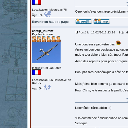
Localisation: Maurepas 78
Ceux qui s'avancent trop précipitamme
Âge: 74
Revenir en haut de page
caralp_laurent
Posté le: 16/02/2012 23:19
Sujet d
Psycho Posteur
Une ponceuse peut-être pas
Après un bon dégrossissage au cutter,
moi, le tout dehors bien sûr, (pour Pat
Avec des repères pour poncer régulie
Inscrit le: 30 Jan 2006
Bon, pas très académique à côté de to
Localisation: La Houssaye en
Brie 77
Mais j'aime bien comme ça et quand o
Âge: 54
Pour Chris, je le respecte le profil, c'es
Lolométéo, rétro addict ;o)
"On commence à vieillir quand on rem
Sénèque