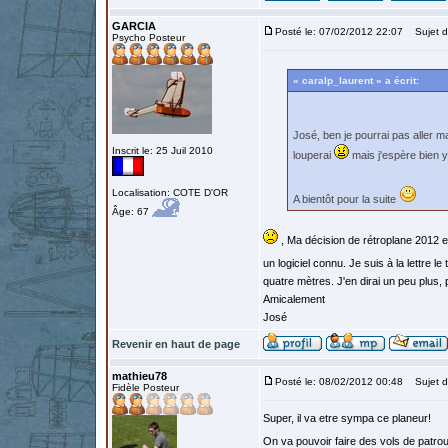
GARCIA
Posté le: 07/02/2012 22:07
Sujet d
Psycho Posteur
« caralp_laurent » a écrit:
José, ben je pourrai pas aller 
Inscrit le: 25 Juil 2010
louperai
mais j'espère bien 
Localisation: COTE D'OR
A bientôt pour la suite
Âge: 67
, Ma décision de rétroplane 2012 e
un logiciel connu. Je suis à la lettre le
quatre mètres. J'en dirai un peu plus, 
Amicalement
José
Revenir en haut de page
mathieu78
Posté le: 08/02/2012 00:48
Sujet d
Fidèle Posteur
Super, il va etre sympa ce planeur!
On va pouvoir faire des vols de patroui