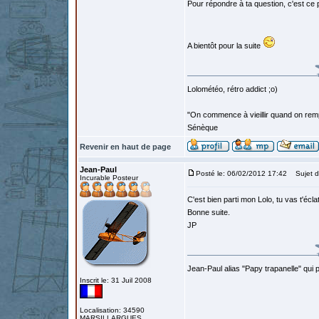
Pour répondre à ta question, c'est ce 
A bientôt pour la suite
Lolométéo, rétro addict ;o)
"On commence à vieillir quand on rem
Sénèque
Revenir en haut de page
Jean-Paul
Posté le: 06/02/2012 17:42
Sujet d
Incurable Posteur
C'est bien parti mon Lolo, tu vas t'écl
Bonne suite.
JP
Jean-Paul alias "Papy trapanelle" qui pré
Inscrit le: 31 Juil 2008
Localisation: 34590
MARSILLARGUES