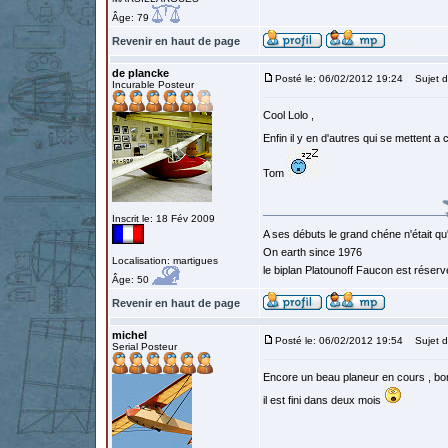
Âge: 79
Revenir en haut de page
de plancke
Posté le: 06/02/2012 19:24
Sujet d
Incurable Posteur
Cool Lolo ,
Enfin il y en d'autres qui se mettent a 
Tom
Inscrit le: 18 Fév 2009
A ses débuts le grand chéne n'était qu
On earth since 1976
Localisation: martigues
le biplan Platounoff Faucon est réser
Âge: 50
Revenir en haut de page
michel
Posté le: 06/02/2012 19:54
Sujet d
Serial Posteur
Encore un beau planeur en cours , bon
il est fini dans deux mois