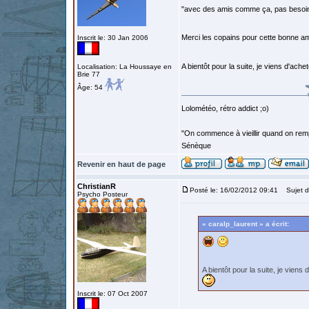
"avec des amis comme ça, pas besoin
Merci les copains pour cette bonne 
Inscrit le: 30 Jan 2006
A bientôt pour la suite, je viens d'ach
Localisation: La Houssaye en
Brie 77
Âge: 54
Lolométéo, rétro addict ;o)
"On commence à vieillir quand on rem
Sénèque
Revenir en haut de page
ChristianR
Posté le: 16/02/2012 09:41
Sujet d
Psycho Posteur
« caralp_laurent » a écrit:
A bientôt pour la suite, je viens
Inscrit le: 07 Oct 2007