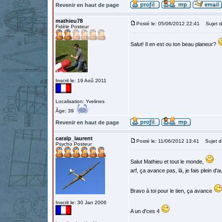
Revenir en haut de page
mathieu78
Posté le: 05/06/2012 22:41
Sujet d
Fidèle Posteur
Salut! Il en est ou ton beau planeur?
Inscrit le: 19 Aoû 2011
Localisation: Yvelines
Âge: 39
Revenir en haut de page
caralp_laurent
Posté le: 11/06/2012 13:41
Sujet d
Psycho Posteur
Salut Mathieu et tout le monde,
arf, ça avance pas, là, je fais plein d'a
Bravo à toi pour le tien, ça avance
Inscrit le: 30 Jan 2006
A un d'ces 4