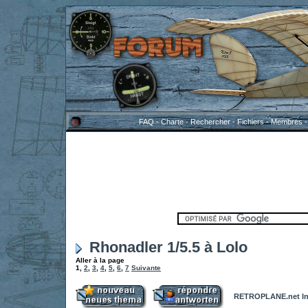
FAQ
-
Charte
-
Rechercher
-
Fichiers
-
Membres
Rhonadler 1/5.5 à Lolo
Aller à la page
1
,
2
,
3
,
4
,
5
,
6
,
7
Suivante
RETROPLANE.net In