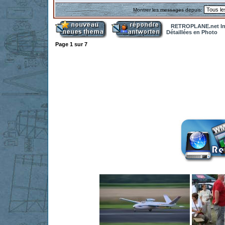
Montrer les messages depuis:
RETROPLANE.net In
Détaillées en Photo
Page
1
sur
7