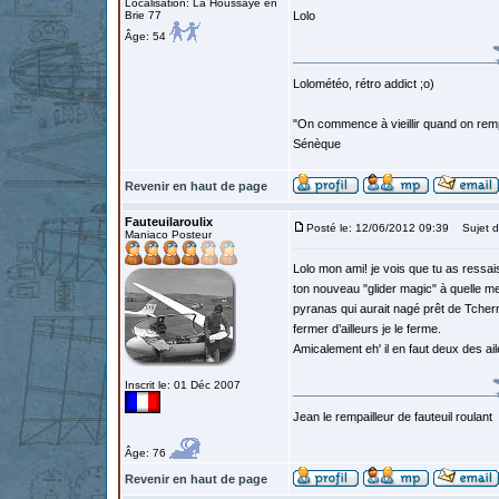
Localisation: La Houssaye en
Brie 77
Lolo
Âge: 54
Lolométéo, rétro addict ;o)
"On commence à vieillir quand on rem
Sénèque
Revenir en haut de page
Fauteuilaroulix
Posté le: 12/06/2012 09:39
Sujet d
Maniaco Posteur
Lolo mon ami! je vois que tu as ressai
ton nouveau "glider magic" à quelle me
pyranas qui aurait nagé prêt de Tcherno
fermer d’ailleurs je le ferme.
Amicalement eh' il en faut deux des ai
Inscrit le: 01 Déc 2007
Jean le rempailleur de fauteuil roulant
Âge: 76
Revenir en haut de page