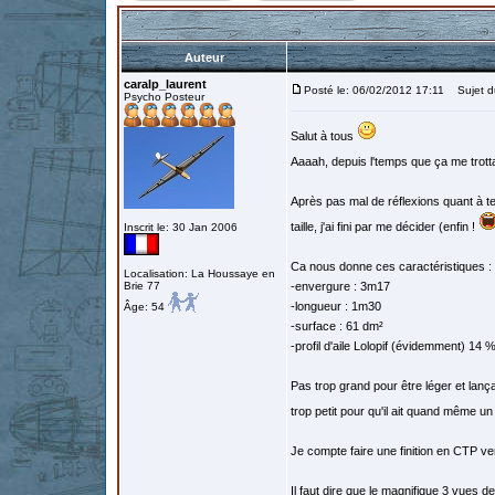
Auteur
caralp_laurent
Posté le: 06/02/2012 17:11
Sujet du
Psycho Posteur
Salut à tous
Aaaah, depuis l'temps que ça me trottai
Après pas mal de réflexions quant à tell
taille, j'ai fini par me décider (enfin !
Inscrit le: 30 Jan 2006
Ca nous donne ces caractéristiques :
Localisation: La Houssaye en
Brie 77
-envergure : 3m17
-longueur : 1m30
Âge: 54
-surface : 61 dm²
-profil d'aile Lolopif (évidemment) 14 
Pas trop grand pour être léger et lanç
trop petit pour qu'il ait quand même un 
Je compte faire une finition en CTP ve
Il faut dire que le magnifique 3 vues 