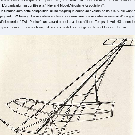
La 1ère édition fut disputée le 5 juillet 1911, au Cristal Palace ( arborétum ) près de Londres 
''. L'organisation fut confiée à la '' Kite and Model Aéroplane Association ''.
Sir Charles dota cette compétition, d'une magnifique coupe de 47cmm de haut la ''Gold Cup'' q
gagnant, EW.Twining. Ce modéliste anglais concourait avec un modèle qui jouissait d'une gra
siècle dernier '' Twin-Pusher'', un canard propulsif à deux hélices. Temps de vol : 63 second
imposé pour cette compétition, fait rare les modèles étant généralement lancés à la main.