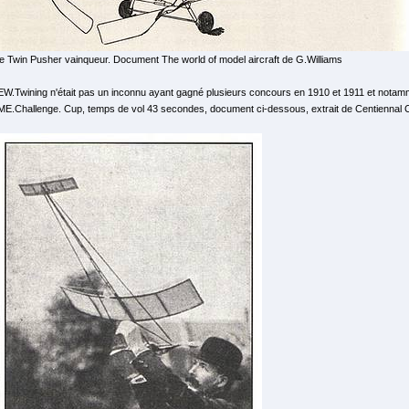
le Twin Pusher vainqueur. Document The world of model aircraft de G.Williams
EW.Twining n'était pas un inconnu ayant gagné plusieurs concours en 1910 et 1911 et notamme
ME.Challenge. Cup, temps de vol 43 secondes, document ci-dessous, extrait de Centiennal Ce