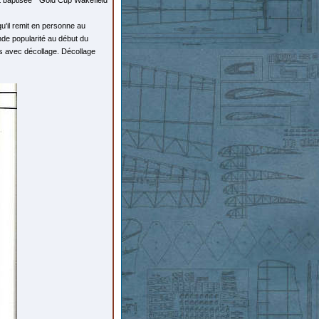
et baptisée '' Gold Cup Wakefield
u'il remit en personne au
nde popularité au début du
es avec décollage. Décollage