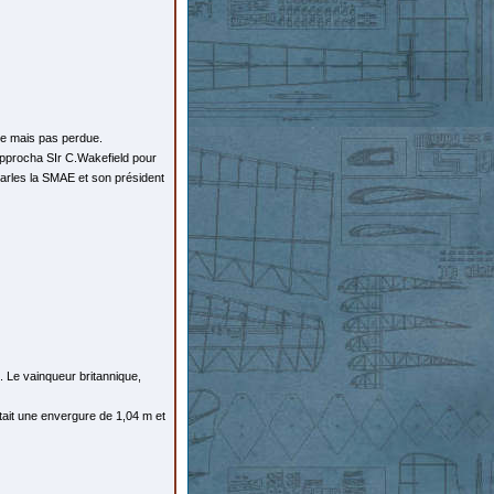
ée mais pas perdue.
approcha SIr C.Wakefield pour
Charles la SMAE et son président
 Le vainqueur britannique,
tait une envergure de 1,04 m et