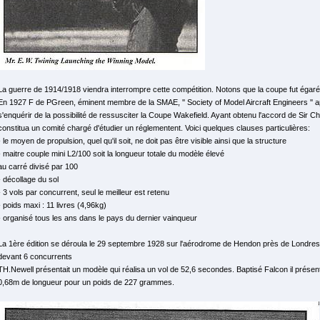
La guerre de 1914/1918 viendra interrompre cette compétition. Notons que la coupe fut égar
En 1927 F de PGreen, éminent membre de la SMAE, '' Society of Model Aircraft Engineers '' 
s'enquérir de la possibilité de ressusciter la Coupe Wakefield. Ayant obtenu l'accord de Sir 
constitua un comité chargé d'étudier un réglementent. Voici quelques clauses particulières:
- le moyen de propulsion, quel qu'il soit, ne doit pas être visible ainsi que la structure
- maitre couple mini L2/100 soit la longueur totale du modèle élevé
au carré divisé par 100
- décollage du sol
- 3 vols par concurrent, seul le meilleur est retenu
- poids maxi : 11 livres (4,96kg)
- organisé tous les ans dans le pays du dernier vainqueur
La 1ère édition se déroula le 29 septembre 1928 sur l'aérodrome de Hendon près de Londres.
devant 6 concurrents
TH.Newell présentait un modèle qui réalisa un vol de 52,6 secondes. Baptisé Falcon il présen
0,68m de longueur pour un poids de 227 grammes.