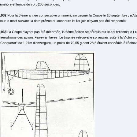
amélioré et temps de vol : 265 secondes.
1932
Pour la 3 ème année consécutive un américain gagnait la Coupe le 10 septembre , à Atlant
pour le motif suivant: la date prévue du concours le 1er juin n'ayant pas été respectée.
1933
La Coupe n'ayant pas été décernée, la 6ème édition se déroula sur le sol britannique ( r
l'aérodrome des avions Fairey à Hayes. Le trophée retrouva le sol anglais suite à la Victoi
''Conqueror'' de 1,27m d'envergure, un poids de 79,55 g dont 28,5 étaient concédés à l'éch