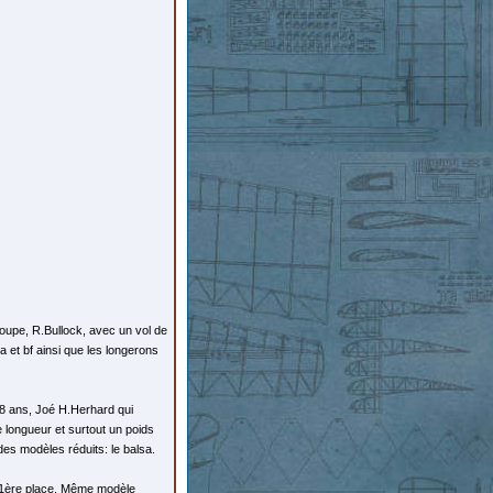
Coupe, R.Bullock, avec un vol de
 et bf ainsi que les longerons
18 ans, Joé H.Herhard qui
 longueur et surtout un poids
 des modèles réduits: le balsa.
la 1ère place. Même modèle