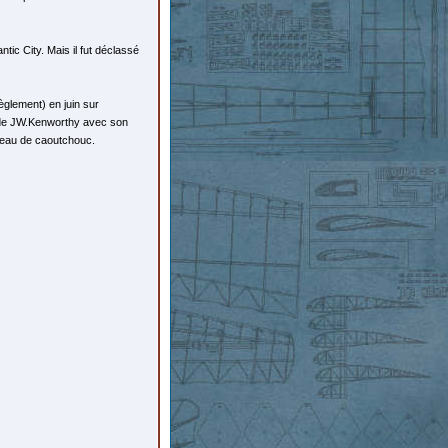
ic City. Mais il fut déclassé
èglement) en juin sur
re de JW.Kenworthy avec son
eveau de caoutchouc.