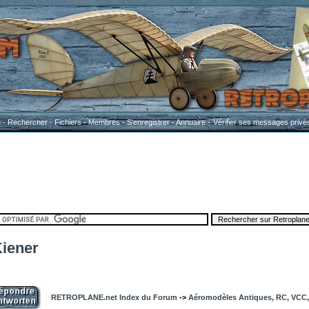
e
-
Rechercher
-
Fichiers
-
Membres
-
S'enregistrer
-
Annuaire
-
Vérifier ses messages privé
Kiener
RETROPLANE.net Index du Forum
->
Aéromodèles Antiques, RC, VCC, 