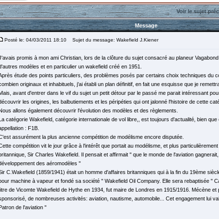
Voir le sujet pré
Message
Posté le: 04/03/2011 18:10
Sujet du message: Wakefield J.Kiener
J'avais promis à mon ami Christian, lors de la clôture du sujet consacré au planeur Vagabond
d'autres modèles et en particulier un wakefield créé en 1951.
Après étude des points particuliers, des problèmes posés par certains choix techniques du 
combien originaux et inhabituels, j'ai établi un plan définitif, en fait une esquisse que je remet
Mais, avant d'entrer dans le vif du sujet un petit détour par le passé me parait intéressant pou
découvrir les origines, les balbutiements et les péripéties qui ont jalonné l'histoire de cette cat
Nous allons également découvrir l'évolution des modèles et des règlements.
La catégorie Wakefield, catégorie internationale de vol libre,, est toujours d'actualité, bien qu
appellation : F1B.
C'est assurément la plus ancienne compétition de modélisme encore disputée.
Cette compétition vit le jour grâce à l'intérêt que portait au modélisme, et plus particulièreme
britannique, Sir Charles Wakefield. Il pensait et affirmait '' que le monde de l'aviation gagnerait,
développement des aéromodèles ''
Sir C.Wakefield (1859/1941) était un homme d'affaires britanniques qui à la fin du 19ème siècle
pour machine à vapeur et fondé sa société '' Wakefield Oil Company. Elle sera rebaptisée '' Castr
titre de Vicomte Wakefield de Hythe en 1934, fut maire de Londres en 1915/1916. Mécène et ph
sponsorisé, de nombreuses activités: aviation, nautisme, automobile... Cet engagement lui valut 
Patron de l'aviation ''