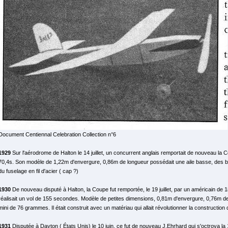
Document Centiennal Celebration Collection n°6
1929
Sur l'aérodrome de Halton le 14 juillet, un concurrent anglais remportait de nouveau la 
70,4s. Son modèle de 1,22m d'envergure, 0,86m de longueur possédait une aile basse, des ba
du fuselage en fil d'acier ( cap ?)
1930
De nouveau disputé à Halton, la Coupe fut remportée, le 19 juillet, par un américain de 
réalisait un vol de 155 secondes. Modèle de petites dimensions, 0,81m d'envergure, 0,76m de
mini de 76 grammes. Il était construit avec un matériau qui allait révolutionner la construction
1931
Disputée à Dayton ( États Unis) le 10 juin, ce fut de nouveau J.Ehrhard qui s'octroya 