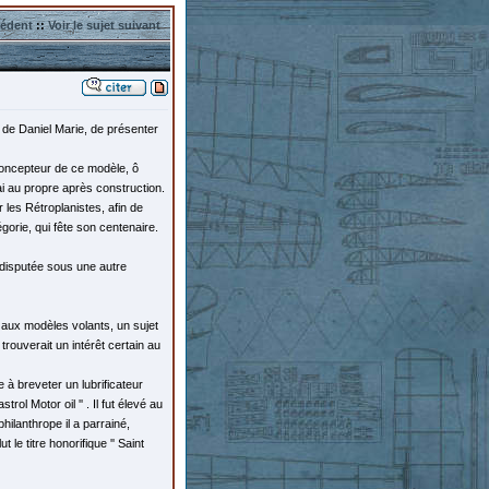
cédent
::
Voir le sujet suivant
 de Daniel Marie, de présenter
concepteur de ce modèle, ô
trai au propre après construction.
r les Rétroplanistes, afin de
égorie, qui fête son centenaire.
e disputée sous une autre
nt aux modèles volants, un sujet
 trouverait un intérêt certain au
 à breveter un lubrificateur
ol Motor oil '' . Il fut élevé au
ilanthrope il a parrainé,
le titre honorifique '' Saint