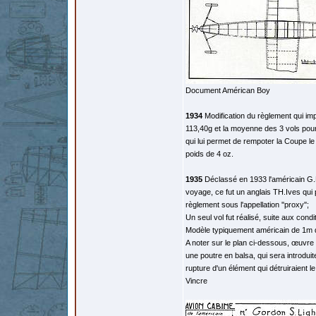
Document Américan Boy
1934
Modification du règlement qui im
113,40g et la moyenne des 3 vols pour
qui lui permet de rempoter la Coupe l
poids de 4 oz.
1935
Déclassé en 1933 l'américain G.Li
voyage, ce fut un anglais TH.Ives qui p
règlement sous l'appellation ''proxy'';
Un seul vol fut réalisé, suite aux cond
Modèle typiquement américain de 1m d
A noter sur le plan ci-dessous, œuvre
une poutre en balsa, qui sera introdui
rupture d'un élément qui détruiraient 
Vincre