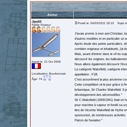
Auteur
Jipe03
Posté le: 04/03/2011 18:10
Sujet du
Fidèle Posteur
J'avais promis à mon ami Christian, l
d'autres modèles et en particulier un 
Après étude des points particuliers, 
combien originaux et inhabituels, j'ai é
Mais, avant d'entrer dans le vif du suj
découvrir les origines, les balbutiement
Inscrit le: 21 Oct 2009
Nous allons également découvrir l'évo
La catégorie Wakefield, catégorie inter
Localisation: Bourbonnais
appellation : F1B.
Âge: 74
C'est assurément la plus ancienne co
Cette compétition vit le jour grâce à l
britannique, Sir Charles Wakefield. Il pe
développement des aéromodèles ''
Sir C.Wakefield (1859/1941) était un ho
pour machine à vapeur et fondé sa sociét
titre de Vicomte Wakefield de Hythe e
sponsorisé, de nombreuses activités: av
Patron de l'aviation ''