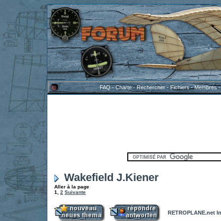
FAQ
-
Charte
-
Rechercher
-
Fichiers
-
Membres
Wakefield J.Kiener
Aller à la page
1
,
2
Suivante
RETROPLANE.net In