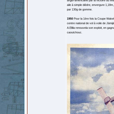
anglo-américaine par la victoire du fin
aile à simple dièdre, envergure 1,18m, 
par 130g de gomme.
1950
Pour la 1ère fois la Coupe Wakefi
centre national de vol à voile de Jämij
A.Ellila renouvela son exploit, en ga
caoutchouc.