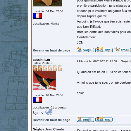
pour qu'il interpelle Pierre Riffaud à 
première participation, tu te classes à
et donc plus vraiment un gamin à la fi
Inscrit le: 04 Déc 2006
depuis l'après guerre !
Au point, je l'avoue que j'en suis rest
Localisation: Nancy
que l'ami Riffaud.
Bref, les certitudes sont faites pour 
Cordialement
JCN
Revenir en haut de page
cassin jean
Posté le: 06/03/2011 22:32
Sujet d
Fidèle Posteur
Quand on est né en 1923 on est encore 
A moins que tu te sois trompé quelque p
salut
Inscrit le: 10 Nov 2006
Localisation: 61 argentan
Âge: 77
Revenir en haut de page
Néglais Jean Claude
Posté le: 06/03/2011 22:37
Sujet d