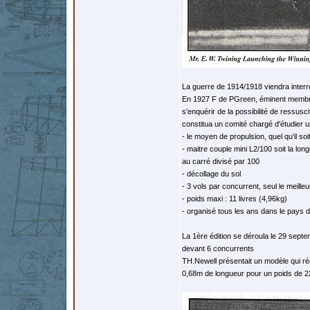
La guerre de 1914/1918 viendra interr
En 1927 F de PGreen, éminent membre d
s'enquérir de la possibilité de ressus
constitua un comité chargé d'étudier u
- le moyen de propulsion, quel qu'il soit
- maitre couple mini L2/100 soit la lon
au carré divisé par 100
- décollage du sol
- 3 vols par concurrent, seul le meilleu
- poids maxi : 11 livres (4,96kg)
- organisé tous les ans dans le pays 
La 1ère édition se déroula le 29 sept
devant 6 concurrents
TH.Newell présentait un modèle qui ré
0,68m de longueur pour un poids de 