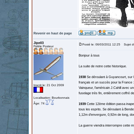
Revenir en haut de page
Jipe03
Posté le: 06/03/2011 12:25
Sujet d
Fidèle Posteur
Bonjour à tous
La suite de notre cette historique.
1938
Se déroulant à Guyancourt, sur l'
français et un succès pour la France
Inscrit le: 21 Oct 2009
Vainqueur, l'américain J.Cahill avec u
fuselage très fin, entièrement coffré 
Localisation: Bourbonnais
Âge: 74
1939
Cette 12ème édition passa inape
tous les esprits. Se déroulant à Bende
1,12m d'envergure, 0,92m de long, doub
La guerre viendra interrompre cette m