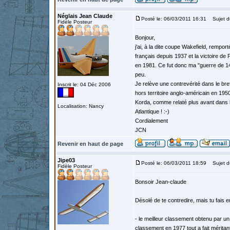
Néglais Jean Claude
Posté le: 06/03/2011 16:31
Sujet d
Fidèle Posteur
Bonjour,
j'ai, à la dite coupe Wakefield, rempor
français depuis 1937 et la victoire de F
en 1981. Ce fut donc ma "guerre de 14/
peu.
Je relève une contrevérité dans le bref
Inscrit le: 04 Déc 2006
hors territoire anglo-américain en 1950
Korda, comme relaté plus avant dans le
Localisation: Nancy
Atlantique ! :-)
Cordialement
JCN
Revenir en haut de page
Jipe03
Posté le: 06/03/2011 18:59
Sujet d
Fidèle Posteur
Bonsoir Jean-claude
Désolé de te contredire, mais tu fais e
- le meilleur classement obtenu par un
classement en 1977 tout a fait mérita