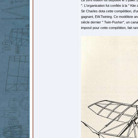
La 1ère édition fut disputée le 5 juill
''. L'organisation fut confiée à la '' Ki
Sir Charles dota cette compétition, d'
gagnant, EW.Twining. Ce modéliste ang
siècle dernier '' Twin-Pusher'', un ca
imposé pour cette compétition, fait ra