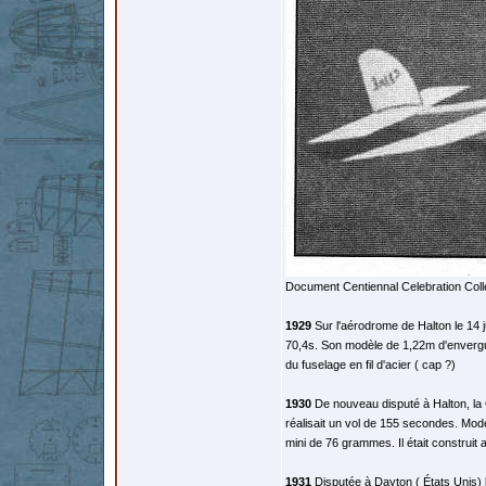
Document Centiennal Celebration Coll
1929
Sur l'aérodrome de Halton le 14 j
70,4s. Son modèle de 1,22m d'envergur
du fuselage en fil d'acier ( cap ?)
1930
De nouveau disputé à Halton, la C
réalisait un vol de 155 secondes. Mod
mini de 76 grammes. Il était construit 
1931
Disputée à Dayton ( États Unis) 