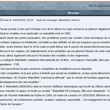
Voir le sujet pré
Message
Posté le: 04/03/2011 18:10
Sujet du message: Wakefield J.Kiener
J'avais promis à mon ami Christian, lors de la clôture du sujet consacré au planeur Vagabond
d'autres modèles et en particulier un wakefield créé en 1951.
Après étude des points particuliers, des problèmes posés par certains choix techniques du 
combien originaux et inhabituels, j'ai établi un plan définitif, en fait une esquisse que je remet
Mais, avant d'entrer dans le vif du sujet un petit détour par le passé me parait intéressant pou
découvrir les origines, les balbutiements et les péripéties qui ont jalonné l'histoire de cette cat
Nous allons également découvrir l'évolution des modèles et des règlements.
La catégorie Wakefield, catégorie internationale de vol libre,, est toujours d'actualité, bien qu
appellation : F1B.
C'est assurément la plus ancienne compétition de modélisme encore disputée.
Cette compétition vit le jour grâce à l'intérêt que portait au modélisme, et plus particulièreme
britannique, Sir Charles Wakefield. Il pensait et affirmait '' que le monde de l'aviation gagnerait,
développement des aéromodèles ''
Sir C.Wakefield (1859/1941) était un homme d'affaires britanniques qui à la fin du 19ème siècle
pour machine à vapeur et fondé sa société '' Wakefield Oil Company. Elle sera rebaptisée '' Castr
titre de Vicomte Wakefield de Hythe en 1934, fut maire de Londres en 1915/1916. Mécène et ph
sponsorisé, de nombreuses activités: aviation, nautisme, automobile... Cet engagement lui valut 
Patron de l'aviation ''