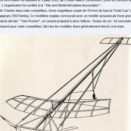
La 1ère édition fut disputée le 5 juillet 1911, au Cristal Palace ( arborétum ) près de Londres 
''. L'organisation fut confiée à la '' Kite and Model Aéroplane Association ''.
Sir Charles dota cette compétition, d'une magnifique coupe de 47cmm de haut la ''Gold Cup'' q
gagnant, EW.Twining. Ce modéliste anglais concourait avec un modèle qui jouissait d'une gra
siècle dernier '' Twin-Pusher'', un canard propulsif à deux hélices. Temps de vol : 63 second
imposé pour cette compétition, fait rare les modèles étant généralement lancés à la main.