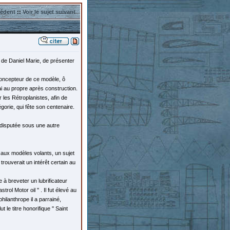
cédent
::
Voir le sujet suivant
 de Daniel Marie, de présenter
concepteur de ce modèle, ô
trai au propre après construction.
r les Rétroplanistes, afin de
égorie, qui fête son centenaire.
e disputée sous une autre
nt aux modèles volants, un sujet
 trouverait un intérêt certain au
 à breveter un lubrificateur
ol Motor oil '' . Il fut élevé au
ilanthrope il a parrainé,
le titre honorifique '' Saint