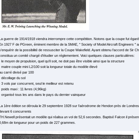
La guerre de 1914/1918 viendra interrompre cette compétition. Notons que la coupe fut égar
En 1927 F de PGreen, éminent membre de la SMAE, '' Society of Model Aircraft Engineers '' 
s'enquérir de la possibilité de ressusciter la Coupe Wakefield. Ayant obtenu l'accord de Sir 
constitua un comité chargé d'étudier un réglementent. Voici quelques clauses particulières:
- le moyen de propulsion, quel qu'il soit, ne doit pas être visible ainsi que la structure
- maitre couple mini L2/100 soit la longueur totale du modèle élevé
au carré divisé par 100
- décollage du sol
- 3 vols par concurrent, seul le meilleur est retenu
- poids maxi : 11 livres (4,96kg)
- organisé tous les ans dans le pays du dernier vainqueur
La 1ère édition se déroula le 29 septembre 1928 sur l'aérodrome de Hendon près de Londres.
devant 6 concurrents
TH.Newell présentait un modèle qui réalisa un vol de 52,6 secondes. Baptisé Falcon il présen
0,68m de longueur pour un poids de 227 grammes.