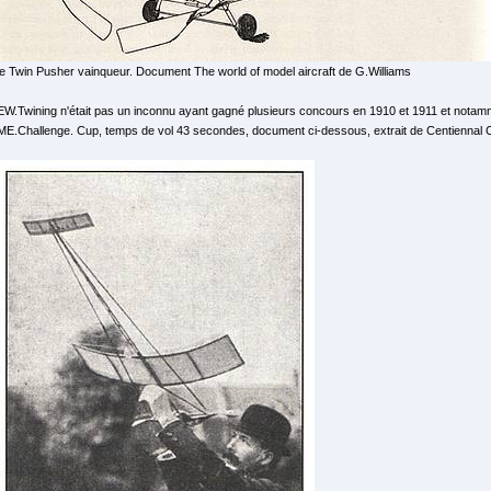
le Twin Pusher vainqueur. Document The world of model aircraft de G.Williams
EW.Twining n'était pas un inconnu ayant gagné plusieurs concours en 1910 et 1911 et notamme
ME.Challenge. Cup, temps de vol 43 secondes, document ci-dessous, extrait de Centiennal Ce