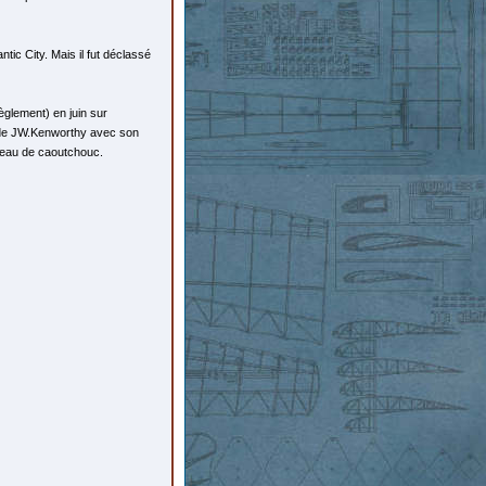
ic City. Mais il fut déclassé
èglement) en juin sur
re de JW.Kenworthy avec son
eveau de caoutchouc.