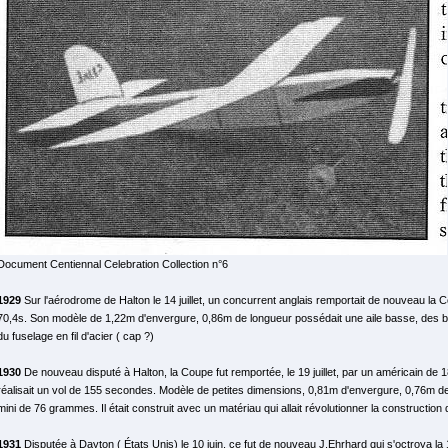
Document Centiennal Celebration Collection n°6
1929
Sur l'aérodrome de Halton le 14 juillet, un concurrent anglais remportait de nouveau la 
70,4s. Son modèle de 1,22m d'envergure, 0,86m de longueur possédait une aile basse, des ba
du fuselage en fil d'acier ( cap ?)
1930
De nouveau disputé à Halton, la Coupe fut remportée, le 19 juillet, par un américain de 
réalisait un vol de 155 secondes. Modèle de petites dimensions, 0,81m d'envergure, 0,76m de
mini de 76 grammes. Il était construit avec un matériau qui allait révolutionner la construction
1931
Disputée à Dayton ( États Unis) le 10 juin, ce fut de nouveau J.Ehrhard qui s'octroya 