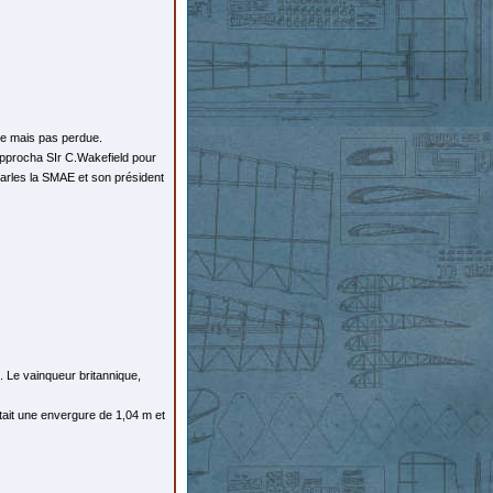
ée mais pas perdue.
approcha SIr C.Wakefield pour
Charles la SMAE et son président
 Le vainqueur britannique,
tait une envergure de 1,04 m et