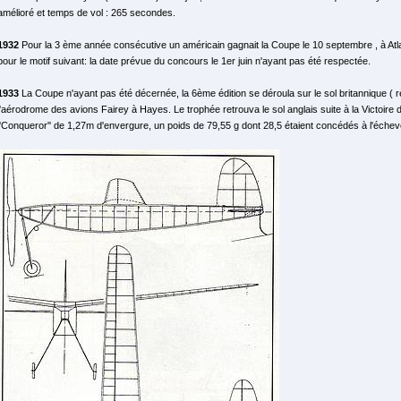
amélioré et temps de vol : 265 secondes.
1932
Pour la 3 ème année consécutive un américain gagnait la Coupe le 10 septembre , à Atlant
pour le motif suivant: la date prévue du concours le 1er juin n'ayant pas été respectée.
1933
La Coupe n'ayant pas été décernée, la 6ème édition se déroula sur le sol britannique ( r
l'aérodrome des avions Fairey à Hayes. Le trophée retrouva le sol anglais suite à la Victoi
''Conqueror'' de 1,27m d'envergure, un poids de 79,55 g dont 28,5 étaient concédés à l'éch