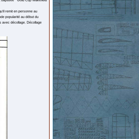
et baptisée '' Gold Cup Wakefield
u'il remit en personne au
nde popularité au début du
es avec décollage. Décollage