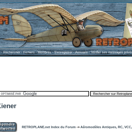
e
-
Rechercher
-
Fichiers
-
Membres
-
S'enregistrer
-
Annuaire
-
Vérifier ses messages privé
Kiener
RETROPLANE.net Index du Forum
->
Aéromodèles Antiques, RC, VCC, 