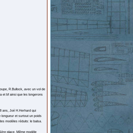
Coupe, R.Bullock, avec un vol de
 et bf ainsi que les longerons
18 ans, Joé H.Herhard qui
 longueur et surtout un poids
 des modèles réduits: le balsa.
la 1ère place. Même modèle