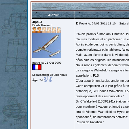
Auteur
Jipe03
Posté le: 04/03/2011 18:10
Sujet du
Fidèle Posteur
J'avais promis à mon ami Christian, l
d'autres modèles et en particulier un 
Après étude des points particuliers, 
combien originaux et inhabituels, j'ai é
Mais, avant d'entrer dans le vif du suj
découvrir les origines, les balbutiement
Inscrit le: 21 Oct 2009
Nous allons également découvrir l'évo
La catégorie Wakefield, catégorie inter
Localisation: Bourbonnais
appellation : F1B.
Âge: 74
C'est assurément la plus ancienne co
Cette compétition vit le jour grâce à l
britannique, Sir Charles Wakefield. Il pe
développement des aéromodèles ''
Sir C.Wakefield (1859/1941) était un ho
pour machine à vapeur et fondé sa sociét
titre de Vicomte Wakefield de Hythe e
sponsorisé, de nombreuses activités: av
Patron de l'aviation ''