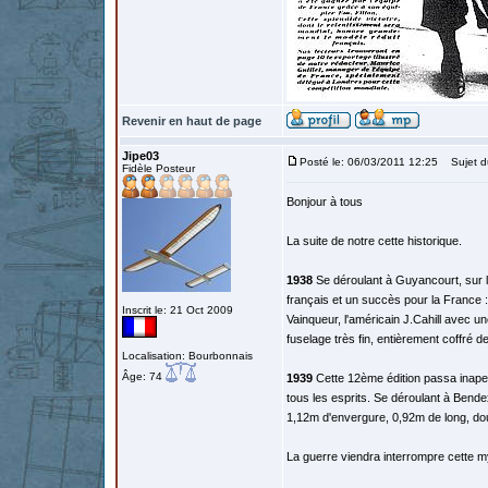
Revenir en haut de page
Jipe03
Posté le: 06/03/2011 12:25
Sujet d
Fidèle Posteur
Bonjour à tous
La suite de notre cette historique.
1938
Se déroulant à Guyancourt, sur l'
français et un succès pour la France
Inscrit le: 21 Oct 2009
Vainqueur, l'américain J.Cahill avec u
fuselage très fin, entièrement coffré 
Localisation: Bourbonnais
Âge: 74
1939
Cette 12ème édition passa inape
tous les esprits. Se déroulant à Bende
1,12m d'envergure, 0,92m de long, doub
La guerre viendra interrompre cette m