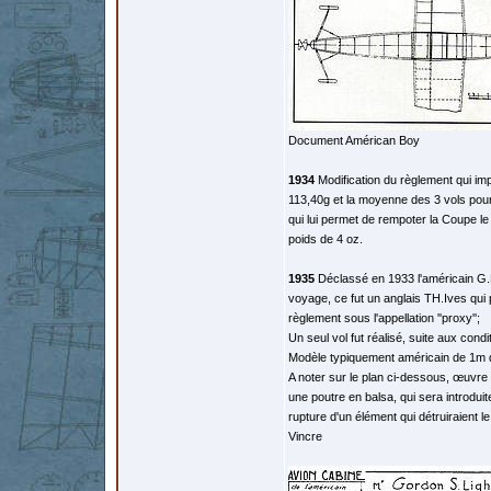
Document Américan Boy
1934
Modification du règlement qui im
113,40g et la moyenne des 3 vols pour
qui lui permet de rempoter la Coupe l
poids de 4 oz.
1935
Déclassé en 1933 l'américain G.Li
voyage, ce fut un anglais TH.Ives qui p
règlement sous l'appellation ''proxy'';
Un seul vol fut réalisé, suite aux cond
Modèle typiquement américain de 1m d
A noter sur le plan ci-dessous, œuvre
une poutre en balsa, qui sera introdui
rupture d'un élément qui détruiraient 
Vincre