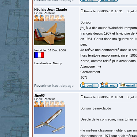
Néglais Jean Claude
Posté le: 06/03/2011 16:31
Sujet d
Fidèle Posteur
Bonjour,
j'ai, à la dite coupe Wakefield, rempor
français depuis 1937 et la victoire de F
en 1981. Ce fut donc ma "guerre de 14/
peu.
Je relève une contrevérité dans le bref
Inscrit le: 04 Déc 2006
hors territoire anglo-américain en 1950
Korda, comme relaté plus avant dans le
Localisation: Nancy
Atlantique ! :-)
Cordialement
JCN
Revenir en haut de page
Jipe03
Posté le: 06/03/2011 18:59
Sujet d
Fidèle Posteur
Bonsoir Jean-claude
Désolé de te contredire, mais tu fais e
- le meilleur classement obtenu par un
classement en 1977 tout a fait mérita