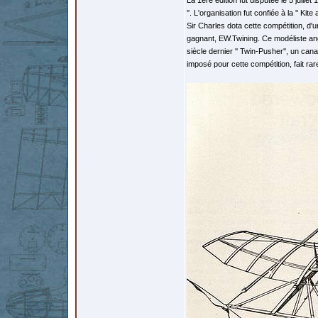
La 1ère édition fut disputée le 5 juill
''. L'organisation fut confiée à la '' Ki
Sir Charles dota cette compétition, d'
gagnant, EW.Twining. Ce modéliste ang
siècle dernier '' Twin-Pusher'', un ca
imposé pour cette compétition, fait ra