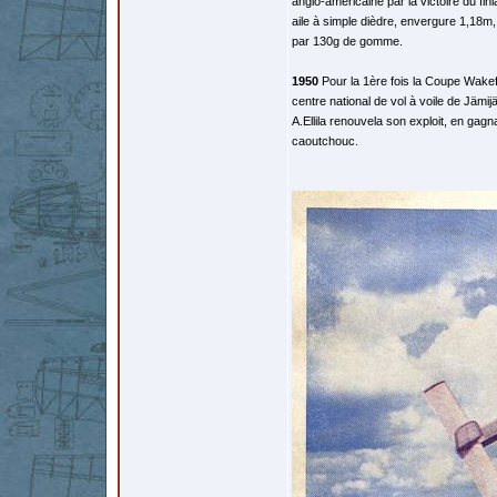
anglo-américaine par la victoire du fin
aile à simple dièdre, envergure 1,18m, 
par 130g de gomme.
1950
Pour la 1ère fois la Coupe Wakefi
centre national de vol à voile de Jämij
A.Ellila renouvela son exploit, en ga
caoutchouc.