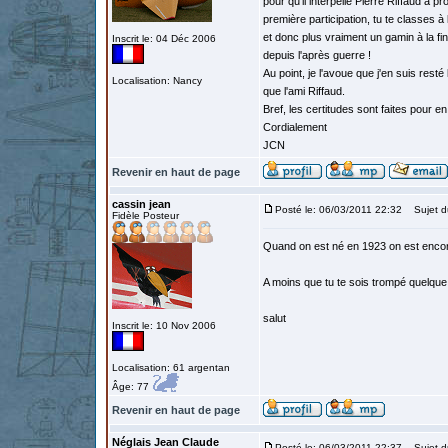
pour qu'il interpelle Pierre Riffaud à 
première participation, tu te classes à
et donc plus vraiment un gamin à la fi
Inscrit le: 04 Déc 2006
depuis l'après guerre !
Au point, je l'avoue que j'en suis rest
Localisation: Nancy
que l'ami Riffaud.
Bref, les certitudes sont faites pour 
Cordialement
JCN
Revenir en haut de page
cassin jean
Posté le: 06/03/2011 22:32
Sujet d
Fidèle Posteur
Quand on est né en 1923 on est encore 
A moins que tu te sois trompé quelque p
salut
Inscrit le: 10 Nov 2006
Localisation: 61 argentan
Âge: 77
Revenir en haut de page
Néglais Jean Claude
Posté le: 06/03/2011 22:37
Sujet d