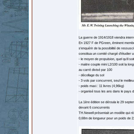
La guerre de 1914/1918 viendra interr
En 1927 F de PGreen, éminent membre d
s'enquérir de la possibilité de ressus
constitua un comité chargé d'étudier u
- le moyen de propulsion, quel qu'il soit
- maitre couple mini L2/100 soit la lon
au carré divisé par 100
- décollage du sol
- 3 vols par concurrent, seul le meilleu
- poids maxi : 11 livres (4,96kg)
- organisé tous les ans dans le pays 
La 1ère édition se déroula le 29 sept
devant 6 concurrents
TH.Newell présentait un modèle qui ré
0,68m de longueur pour un poids de 