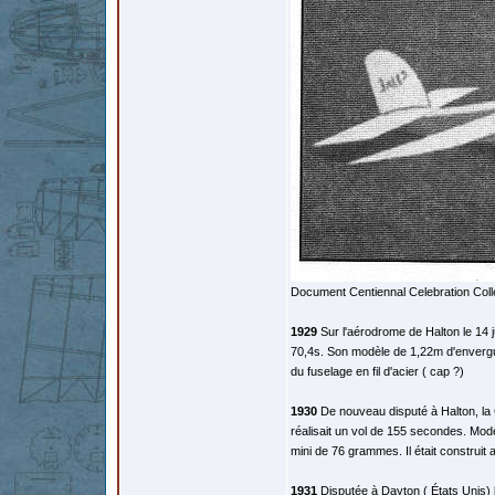
Document Centiennal Celebration Coll
1929
Sur l'aérodrome de Halton le 14 j
70,4s. Son modèle de 1,22m d'envergur
du fuselage en fil d'acier ( cap ?)
1930
De nouveau disputé à Halton, la C
réalisait un vol de 155 secondes. Mod
mini de 76 grammes. Il était construit 
1931
Disputée à Dayton ( États Unis) 