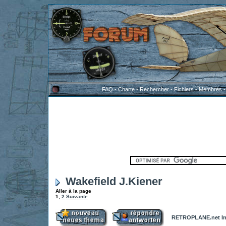
FAQ
-
Charte
-
Rechercher
-
Fichiers
-
Membres
Wakefield J.Kiener
Aller à la page
1
,
2
Suivante
RETROPLANE.net In