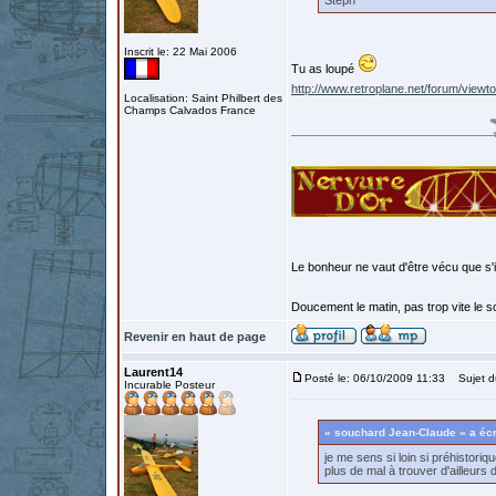
Steph
Inscrit le: 22 Mai 2006
Tu as loupé
http://www.retroplane.net/forum/vie
Localisation: Saint Philbert des
Champs Calvados France
Le bonheur ne vaut d'être vécu que s'i
Doucement le matin, pas trop vite le so
Revenir en haut de page
Laurent14
Posté le: 06/10/2009 11:33
Sujet d
Incurable Posteur
« souchard Jean-Claude » a écr
je me sens si loin si préhistori
plus de mal à trouver d'ailleurs