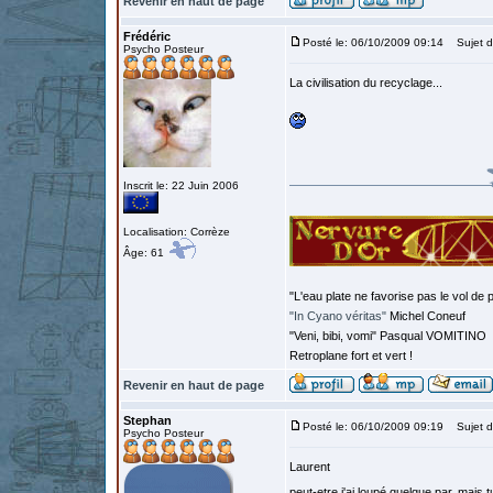
Revenir en haut de page
Frédéric
Posté le: 06/10/2009 09:14
Sujet d
Psycho Posteur
La civilisation du recyclage...
Inscrit le: 22 Juin 2006
Localisation: Corrèze
Âge: 61
"L'eau plate ne favorise pas le vol de p
"In Cyano véritas"
Michel Coneuf
"Veni, bibi, vomi" Pasqual VOMITINO
Retroplane fort et vert !
Revenir en haut de page
Stephan
Posté le: 06/10/2009 09:19
Sujet d
Psycho Posteur
Laurent
peut-etre j'ai loupé quelque par, mais