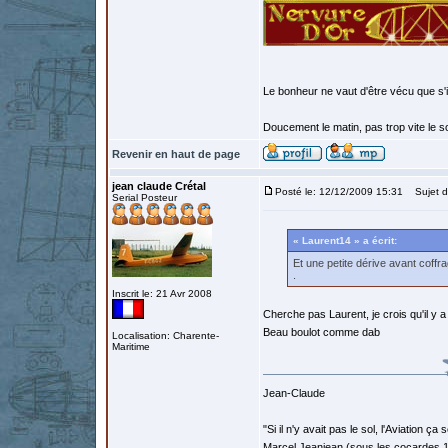
Le bonheur ne vaut d'être vécu que s'i
Doucement le matin, pas trop vite le so
Revenir en haut de page
jean claude Crétal
Posté le: 12/12/2009 15:31
Sujet d
Serial Posteur
« Laurent14 » a écrit:
Et une petite dérive avant coffra
.
Inscrit le: 21 Avr 2008
Cherche pas Laurent, je crois qu'il y a
Beau boulot comme dab
Localisation: Charente-
Maritime
Jean-Claude
"Si il n'y avait pas le sol, l'Aviation ça
Marcel Jeanjean (sous les cocardes 