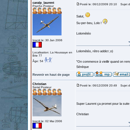
caralp_laurent
Posté le: 06/12/2009 20:10
Sujet d
Psycho Posteur
Salut,
Su-per-beu, Lolo !
Lolométéo
Inscrit le: 30 Jan 2006
Lolométéo, rétro addict ;o)
Localisation: La Houssaye en
Brie 77
Âge: 54
"On commence à vieillir quand on rem
Sénèque
Revenir en haut de page
Christian
Posté le: 06/12/2009 20:49
Sujet d
Serial Posteur
Super Laurent ça promet pour la suit
Christian
Inscrit le: 02 Mai 2006