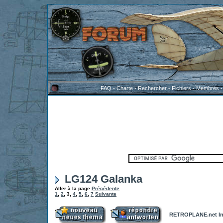
FAQ
-
Charte
-
Rechercher
-
Fichiers
-
Membres
LG124 Galanka
Aller à la page
Précédente
1
,
2
,
3
,
4
,
5
,
6
,
7
Suivante
RETROPLANE.net In