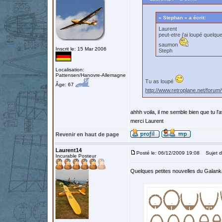
« Stephan » a écrit:
Laurent
peut-etre j'ai loupé quelqu
saumon
Inscrit le: 15 Mar 2006
Steph
Localisation:
Pattensen/Hanovre-Allemagne
Tu as loupé
Âge: 67
http://www.retroplane.net/for
ahhh voila, il me semble bien que tu l'a
merci Laurent
Revenir en haut de page
Laurent14
Posté le: 06/12/2009 19:08
Sujet d
Incurable Posteur
Quelques petites nouvelles du Galank