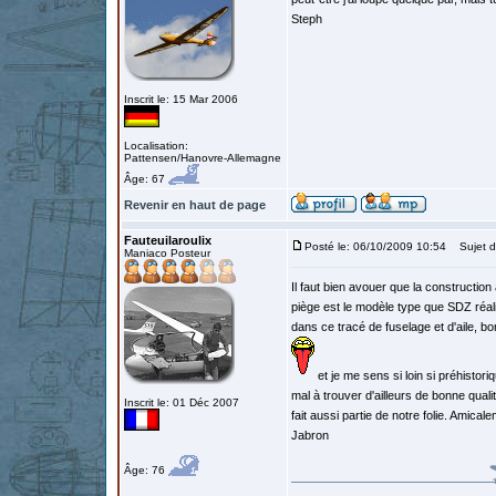
Steph
Inscrit le: 15 Mar 2006
Localisation:
Pattensen/Hanovre-Allemagne
Âge: 67
Revenir en haut de page
Fauteuilaroulix
Posté le: 06/10/2009 10:54
Sujet d
Maniaco Posteur
Il faut bien avouer que la constructio
piège est le modèle type que SDZ réali
dans ce tracé de fuselage et d'aile, b
et je me sens si loin si préhisto
mal à trouver d'ailleurs de bonne qual
Inscrit le: 01 Déc 2007
fait aussi partie de notre folie. Amic
Jabron
Âge: 76