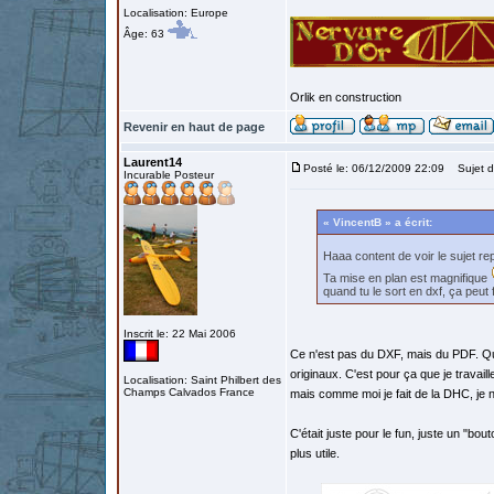
Localisation: Europe
Âge: 63
Orlik en construction
Revenir en haut de page
Laurent14
Posté le: 06/12/2009 22:09
Sujet d
Incurable Posteur
« VincentB » a écrit:
Haaa content de voir le sujet r
Ta mise en plan est magnifique
quand tu le sort en dxf, ça peut 
Inscrit le: 22 Mai 2006
Ce n'est pas du DXF, mais du PDF. Qu
originaux. C'est pour ça que je travail
Localisation: Saint Philbert des
Champs Calvados France
mais comme moi je fait de la DHC, je n
C'était juste pour le fun, juste un "bou
plus utile.