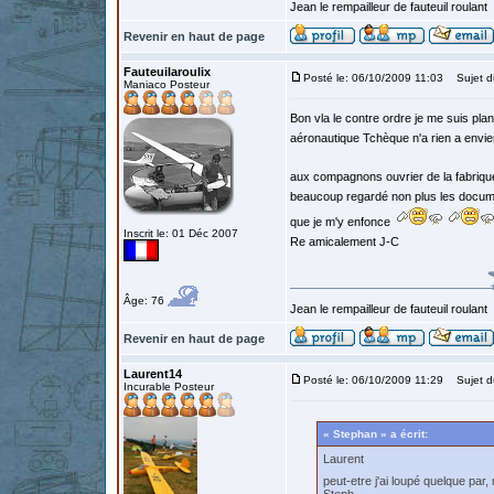
Jean le rempailleur de fauteuil roulant
Revenir en haut de page
Fauteuilaroulix
Posté le: 06/10/2009 11:03
Sujet d
Maniaco Posteur
Bon vla le contre ordre je me suis pla
aéronautique Tchèque n'a rien a envie
aux compagnons ouvrier de la fabrique 
beaucoup regardé non plus les documen
que je m'y enfonce
Inscrit le: 01 Déc 2007
Re amicalement J-C
Âge: 76
Jean le rempailleur de fauteuil roulant
Revenir en haut de page
Laurent14
Posté le: 06/10/2009 11:29
Sujet d
Incurable Posteur
« Stephan » a écrit:
Laurent
peut-etre j'ai loupé quelque par