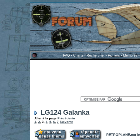
FAQ
-
Charte
-
Rechercher
-
Fichiers
-
Membres
LG124 Galanka
Aller à la page
Précédente
1
,
2
,
3
,
4
,
5
,
6
,
7
Suivante
RETROPLANE.net In