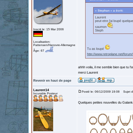
« Stephan » a écrit:
Laurent
peut-etre j'ai loupé quelqu
saumon
Inscrit le: 15 Mar 2006
Steph
Localisation:
Pattensen/Hanovre-Allemagne
Tu as loupé
Âge: 67
http://www.retroplane.net/for
ahhh voila, il me semble bien que tu l'a
merci Laurent
Revenir en haut de page
Laurent14
Posté le: 06/12/2009 19:08
Sujet d
Incurable Posteur
Quelques petites nouvelles du Galank