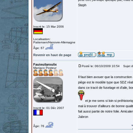
Steph
Inscrit le: 15 Mar 2006
Localisation:
Pattensen/Hanovre-Allemagne
Âge: 67
Revenir en haut de page
Fauteuilaroulix
Posté le: 06/10/2009 10:54
Sujet d
Maniaco Posteur
Il faut bien avouer que la constructio
piège est le modèle type que SDZ réali
dans ce tracé de fuselage et d'aile, b
et je me sens si loin si préhisto
mal à trouver d'ailleurs de bonne qual
Inscrit le: 01 Déc 2007
fait aussi partie de notre folie. Amic
Jabron
Âge: 76