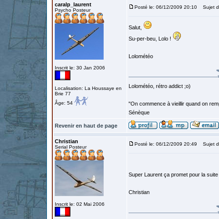
caralp_laurent
Posté le: 06/12/2009 20:10
Sujet d
Psycho Posteur
Salut,
Su-per-beu, Lolo !
Lolométéo
Inscrit le: 30 Jan 2006
Lolométéo, rétro addict ;o)
Localisation: La Houssaye en
Brie 77
Âge: 54
"On commence à vieillir quand on rem
Sénèque
Revenir en haut de page
Christian
Posté le: 06/12/2009 20:49
Sujet d
Serial Posteur
Super Laurent ça promet pour la suit
Christian
Inscrit le: 02 Mai 2006