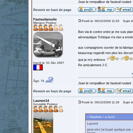
Jean le rempailleur de fauteuil roulant
Revenir en haut de page
Fauteuilaroulix
Posté le: 06/10/2009 11:03
Sujet d
Maniaco Posteur
Bon vla le contre ordre je me suis pla
aéronautique Tchèque n'a rien a envie
aux compagnons ouvrier de la fabrique 
beaucoup regardé non plus les documen
que je m'y enfonce
Inscrit le: 01 Déc 2007
Re amicalement J-C
Âge: 76
Jean le rempailleur de fauteuil roulant
Revenir en haut de page
Laurent14
Posté le: 06/10/2009 11:29
Sujet d
Incurable Posteur
« Stephan » a écrit:
Laurent
peut-etre j'ai loupé quelque par