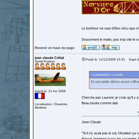
Le bonheur ne vaut d'être vécu que s'i
Doucement le matin, pas trop vite le so
Revenir en haut de page
jean claude Crétal
Posté le: 12/12/2009 15:31
Sujet d
Serial Posteur
« Laurent14 » a écrit:
Et une petite dérive avant coffra
.
Inscrit le: 21 Avr 2008
Cherche pas Laurent, je crois qu'il y a
Beau boulot comme dab
Localisation: Charente-
Maritime
Jean-Claude
"Si il n'y avait pas le sol, l'Aviation ça
Marcel Jeanjean (sous les cocardes 