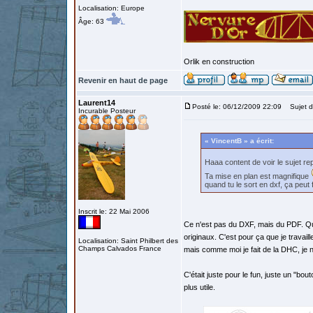
Localisation: Europe
Âge: 63
Orlik en construction
Revenir en haut de page
Laurent14
Posté le: 06/12/2009 22:09
Sujet d
Incurable Posteur
« VincentB » a écrit:
Haaa content de voir le sujet r
Ta mise en plan est magnifique
quand tu le sort en dxf, ça peut 
Inscrit le: 22 Mai 2006
Ce n'est pas du DXF, mais du PDF. Qu
originaux. C'est pour ça que je travail
Localisation: Saint Philbert des
Champs Calvados France
mais comme moi je fait de la DHC, je n
C'était juste pour le fun, juste un "bou
plus utile.