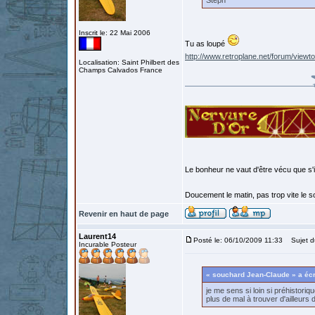
Steph
Inscrit le: 22 Mai 2006
Tu as loupé
http://www.retroplane.net/forum/vie
Localisation: Saint Philbert des
Champs Calvados France
Le bonheur ne vaut d'être vécu que s'i
Doucement le matin, pas trop vite le so
Revenir en haut de page
Laurent14
Posté le: 06/10/2009 11:33
Sujet d
Incurable Posteur
« souchard Jean-Claude » a écr
je me sens si loin si préhistori
plus de mal à trouver d'ailleurs