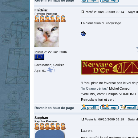
Revenir en haut de page
Frédéric
Posté le: 06/10/2009 09:14
Sujet d
Psycho Posteur
La civilisation du recyclage...
Inscrit le: 22 Juin 2006
Localisation: Corrèze
Âge: 61
"L'eau plate ne favorise pas le vol de p
"In Cyano véritas"
Michel Coneuf
"Veni, bibi, vomi" Pasqual VOMITINO
Retroplane fort et vert !
Revenir en haut de page
Stephan
Posté le: 06/10/2009 09:19
Sujet d
Psycho Posteur
Laurent
peut-etre j'ai loupé quelque par, mais