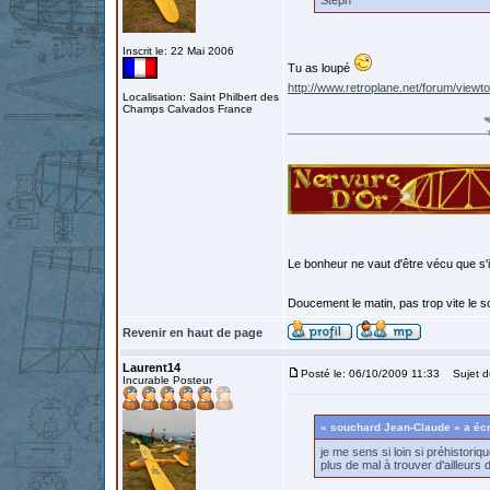
Steph
Inscrit le: 22 Mai 2006
Tu as loupé
http://www.retroplane.net/forum/vie
Localisation: Saint Philbert des
Champs Calvados France
Le bonheur ne vaut d'être vécu que s'i
Doucement le matin, pas trop vite le so
Revenir en haut de page
Laurent14
Posté le: 06/10/2009 11:33
Sujet d
Incurable Posteur
« souchard Jean-Claude » a écr
je me sens si loin si préhistori
plus de mal à trouver d'ailleurs