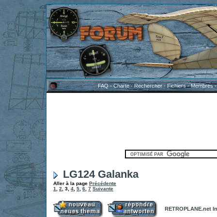
FAQ
-
Charte
-
Rechercher
-
Fichiers
-
Membres
LG124 Galanka
Aller à la page
Précédente
1
,
2
,
3
,
4
,
5
,
6
,
7
Suivante
RETROPLANE.net In