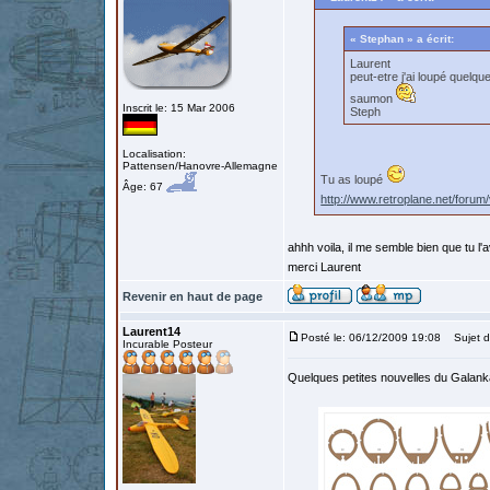
« Stephan » a écrit:
Laurent
peut-etre j'ai loupé quelqu
saumon
Inscrit le: 15 Mar 2006
Steph
Localisation:
Pattensen/Hanovre-Allemagne
Tu as loupé
Âge: 67
http://www.retroplane.net/for
ahhh voila, il me semble bien que tu l'a
merci Laurent
Revenir en haut de page
Laurent14
Posté le: 06/12/2009 19:08
Sujet d
Incurable Posteur
Quelques petites nouvelles du Galank