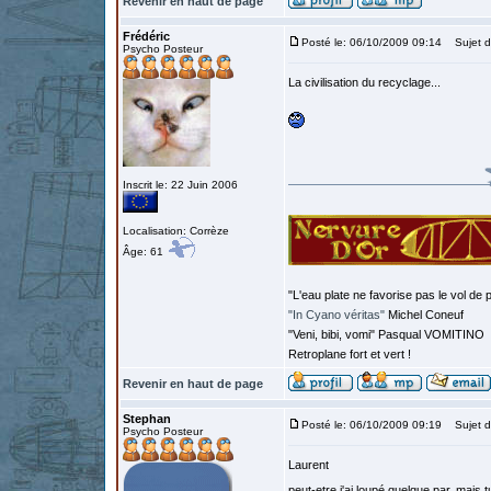
Revenir en haut de page
Frédéric
Posté le: 06/10/2009 09:14
Sujet d
Psycho Posteur
La civilisation du recyclage...
Inscrit le: 22 Juin 2006
Localisation: Corrèze
Âge: 61
"L'eau plate ne favorise pas le vol de p
"In Cyano véritas"
Michel Coneuf
"Veni, bibi, vomi" Pasqual VOMITINO
Retroplane fort et vert !
Revenir en haut de page
Stephan
Posté le: 06/10/2009 09:19
Sujet d
Psycho Posteur
Laurent
peut-etre j'ai loupé quelque par, mais