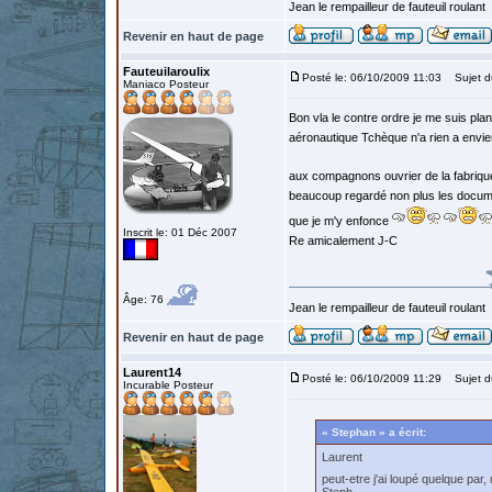
Jean le rempailleur de fauteuil roulant
Revenir en haut de page
Fauteuilaroulix
Posté le: 06/10/2009 11:03
Sujet d
Maniaco Posteur
Bon vla le contre ordre je me suis pla
aéronautique Tchèque n'a rien a envie
aux compagnons ouvrier de la fabrique 
beaucoup regardé non plus les documen
que je m'y enfonce
Inscrit le: 01 Déc 2007
Re amicalement J-C
Âge: 76
Jean le rempailleur de fauteuil roulant
Revenir en haut de page
Laurent14
Posté le: 06/10/2009 11:29
Sujet d
Incurable Posteur
« Stephan » a écrit:
Laurent
peut-etre j'ai loupé quelque par