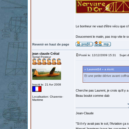
Le bonheur ne vaut d'être vécu que s'i
Doucement le matin, pas trop vite le so
Revenir en haut de page
jean claude Crétal
Posté le: 12/12/2009 15:31
Sujet d
Serial Posteur
« Laurent14 » a écrit:
Et une petite dérive avant coffra
.
Inscrit le: 21 Avr 2008
Cherche pas Laurent, je crois qu'il y a
Beau boulot comme dab
Localisation: Charente-
Maritime
Jean-Claude
"Si il n'y avait pas le sol, l'Aviation ça
Marcel Jeanjean (sous les cocardes 