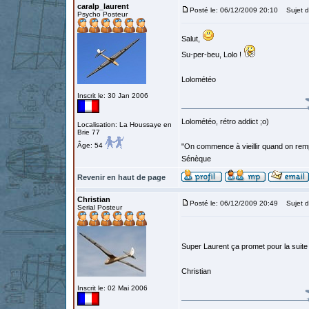
caralp_laurent
Posté le: 06/12/2009 20:10
Sujet d
Psycho Posteur
Salut,
Su-per-beu, Lolo !
Lolométéo
Inscrit le: 30 Jan 2006
Lolométéo, rétro addict ;o)
Localisation: La Houssaye en
Brie 77
Âge: 54
"On commence à vieillir quand on rem
Sénèque
Revenir en haut de page
Christian
Posté le: 06/12/2009 20:49
Sujet d
Serial Posteur
Super Laurent ça promet pour la suit
Christian
Inscrit le: 02 Mai 2006