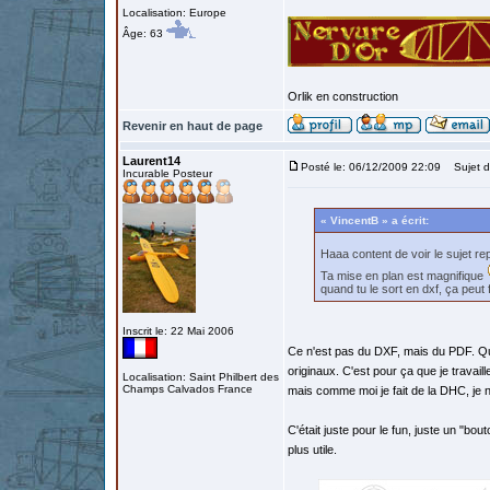
Localisation: Europe
Âge: 63
Orlik en construction
Revenir en haut de page
Laurent14
Posté le: 06/12/2009 22:09
Sujet d
Incurable Posteur
« VincentB » a écrit:
Haaa content de voir le sujet r
Ta mise en plan est magnifique
quand tu le sort en dxf, ça peut 
Inscrit le: 22 Mai 2006
Ce n'est pas du DXF, mais du PDF. Qu
originaux. C'est pour ça que je travail
Localisation: Saint Philbert des
Champs Calvados France
mais comme moi je fait de la DHC, je n
C'était juste pour le fun, juste un "bou
plus utile.