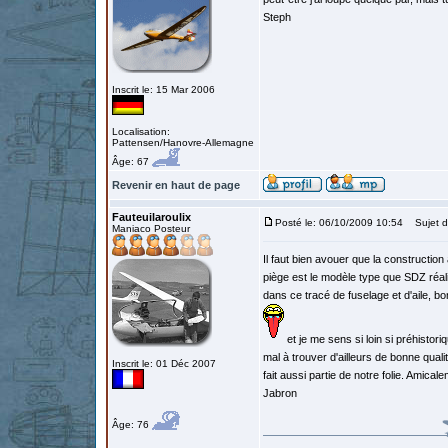
Steph
Inscrit le: 15 Mar 2006
Localisation:
Pattensen/Hanovre-Allemagne
Âge: 67
Revenir en haut de page
Fauteuilaroulix
Posté le: 06/10/2009 10:54
Sujet d
Maniaco Posteur
Il faut bien avouer que la constructio
piège est le modèle type que SDZ réali
dans ce tracé de fuselage et d'aile, b
et je me sens si loin si préhisto
mal à trouver d'ailleurs de bonne qual
Inscrit le: 01 Déc 2007
fait aussi partie de notre folie. Amic
Jabron
Âge: 76