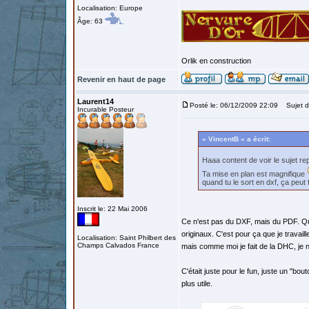
Localisation: Europe
Âge: 63
Orlik en construction
Revenir en haut de page
Laurent14
Posté le: 06/12/2009 22:09
Sujet d
Incurable Posteur
« VincentB » a écrit:
Haaa content de voir le sujet r
Ta mise en plan est magnifique
quand tu le sort en dxf, ça peut 
Inscrit le: 22 Mai 2006
Ce n'est pas du DXF, mais du PDF. Qu
originaux. C'est pour ça que je travail
Localisation: Saint Philbert des
Champs Calvados France
mais comme moi je fait de la DHC, je n
C'était juste pour le fun, juste un "bou
plus utile.