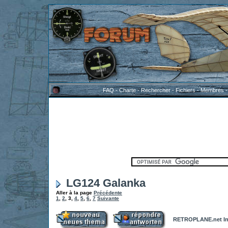
FAQ
-
Charte
-
Rechercher
-
Fichiers
-
Membres
LG124 Galanka
Aller à la page
Précédente
1
,
2
,
3
,
4
,
5
,
6
,
7
Suivante
RETROPLANE.net In