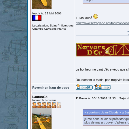
Steph
Inscrit le: 22 Mai 2006
Tu as loupé
http://www.retroplane.net/forum/vie
Localisation: Saint Philbert des
Champs Calvados France
Le bonheur ne vaut d'être vécu que s'i
Doucement le matin, pas trop vite le so
Revenir en haut de page
Laurent14
Posté le: 06/10/2009 11:33
Sujet d
Incurable Posteur
« souchard Jean-Claude » a écr
je me sens si loin si préhistori
plus de mal à trouver d'ailleurs