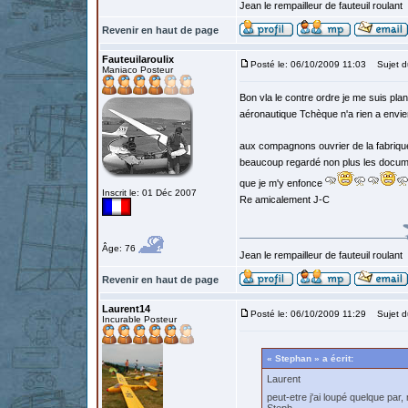
Jean le rempailleur de fauteuil roulant
Revenir en haut de page
Fauteuilaroulix
Posté le: 06/10/2009 11:03
Sujet d
Maniaco Posteur
Bon vla le contre ordre je me suis pla
aéronautique Tchèque n'a rien a envie
aux compagnons ouvrier de la fabrique 
beaucoup regardé non plus les documen
que je m'y enfonce
Inscrit le: 01 Déc 2007
Re amicalement J-C
Âge: 76
Jean le rempailleur de fauteuil roulant
Revenir en haut de page
Laurent14
Posté le: 06/10/2009 11:29
Sujet d
Incurable Posteur
« Stephan » a écrit:
Laurent
peut-etre j'ai loupé quelque par