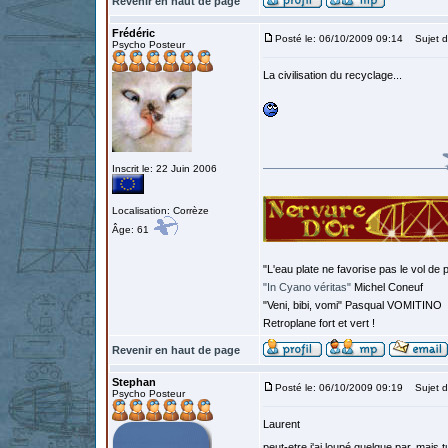
Revenir en haut de page
Frédéric
Posté le: 06/10/2009 09:14
Sujet d
Psycho Posteur
La civilisation du recyclage...
Inscrit le: 22 Juin 2006
Localisation: Corrèze
Âge: 61
"L'eau plate ne favorise pas le vol de p
"In Cyano véritas"
Michel Coneuf
"Veni, bibi, vomi" Pasqual VOMITINO
Retroplane fort et vert !
Revenir en haut de page
Stephan
Posté le: 06/10/2009 09:19
Sujet d
Psycho Posteur
Laurent
peut-etre j'ai loupé quelque par, mais