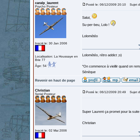
caralp_laurent
Posté le: 06/12/2009 20:10
Sujet d
Psycho Posteur
Salut,
Su-per-beu, Lolo !
Lolométéo
Inscrit le: 30 Jan 2006
Lolométéo, rétro addict ;o)
Localisation: La Houssaye en
Brie 77
Âge: 54
"On commence à vieillir quand on rem
Sénèque
Revenir en haut de page
Christian
Posté le: 06/12/2009 20:49
Sujet d
Serial Posteur
Super Laurent ça promet pour la suit
Christian
Inscrit le: 02 Mai 2006