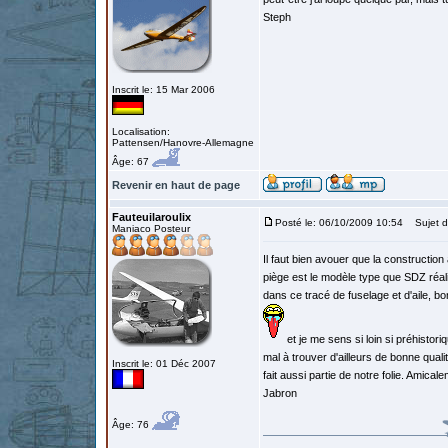
Steph
Inscrit le: 15 Mar 2006
Localisation:
Pattensen/Hanovre-Allemagne
Âge: 67
Revenir en haut de page
Fauteuilaroulix
Posté le: 06/10/2009 10:54
Sujet d
Maniaco Posteur
Il faut bien avouer que la constructio
piège est le modèle type que SDZ réali
dans ce tracé de fuselage et d'aile, b
et je me sens si loin si préhisto
mal à trouver d'ailleurs de bonne qual
Inscrit le: 01 Déc 2007
fait aussi partie de notre folie. Amic
Jabron
Âge: 76