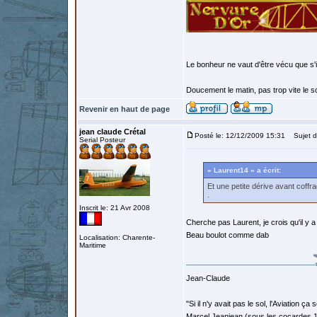
Le bonheur ne vaut d'être vécu que s'i
Doucement le matin, pas trop vite le so
Revenir en haut de page
jean claude Crétal
Posté le: 12/12/2009 15:31
Sujet d
Serial Posteur
« Laurent14 » a écrit:
Et une petite dérive avant coffra
.
Inscrit le: 21 Avr 2008
Cherche pas Laurent, je crois qu'il y a
Beau boulot comme dab
Localisation: Charente-
Maritime
Jean-Claude
"Si il n'y avait pas le sol, l'Aviation ça
Marcel Jeanjean (sous les cocardes 