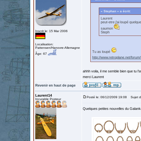
« Stephan » a écrit:
Laurent
peut-etre j'ai loupé quelqu
saumon
Inscrit le: 15 Mar 2006
Steph
Localisation:
Pattensen/Hanovre-Allemagne
Tu as loupé
Âge: 67
http://www.retroplane.net/for
ahhh voila, il me semble bien que tu l'a
merci Laurent
Revenir en haut de page
Laurent14
Posté le: 06/12/2009 19:08
Sujet d
Incurable Posteur
Quelques petites nouvelles du Galank