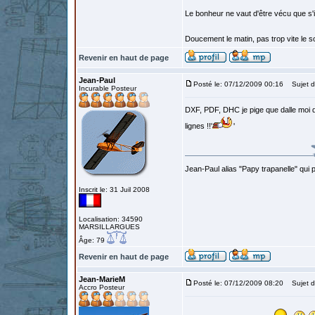
Le bonheur ne vaut d'être vécu que s'i
Doucement le matin, pas trop vite le so
Revenir en haut de page
Jean-Paul
Posté le: 07/12/2009 00:16
Sujet d
Incurable Posteur
DXF, PDF, DHC je pige que dalle moi q
lignes !!'
'
Jean-Paul alias "Papy trapanelle" qui pré
Inscrit le: 31 Juil 2008
Localisation: 34590
MARSILLARGUES
Âge: 79
Revenir en haut de page
Jean-MarieM
Posté le: 07/12/2009 08:20
Sujet d
Accro Posteur