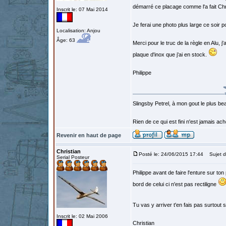
démarré ce placage comme l'a fait Chri
Inscrit le: 07 Mai 2014
Je ferai une photo plus large ce soir po
Localisation: Anjou
Âge: 63
Merci pour le truc de la règle en Alu, j
plaque d'inox que j'ai en stock.
Philippe
Slingsby Petrel, à mon gout le plus beau
Rien de ce qui est fini n'est jamais a
Revenir en haut de page
Christian
Posté le: 24/06/2015 17:44
Sujet d
Serial Posteur
Philippe avant de faire l'enture sur to
bord de celui ci n'est pas rectiligne
Tu vas y arriver t'en fais pas surtout 
Inscrit le: 02 Mai 2006
Christian