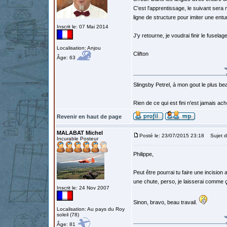
C'est l'apprentissage, le suivant ser
ligne de structure pour imiter une entur
Inscrit le: 07 Mai 2014
J'y retourne, je voudrai finir le fusela
Localisation: Anjou
Clifton
Âge: 63
Slingsby Petrel, à mon gout le plus beau
Rien de ce qui est fini n'est jamais a
Revenir en haut de page
MALABAT Michel
Posté le: 23/07/2015 23:18
Sujet d
Incurable Posteur
Philippe,
Peut être pourrai tu faire une incision
une chute, perso, je laisserai comme 
Inscrit le: 24 Nov 2007
Sinon, bravo, beau travail.
Localisation: Au pays du Roy
soleil (78)
Âge: 81