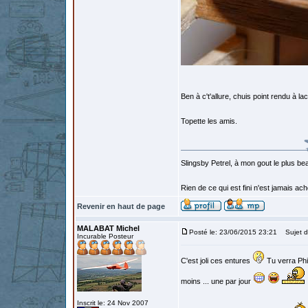
Ben à c't'allure, chuis point rendu à l
Topette les amis.
Slingsby Petrel, à mon gout le plus beau
Rien de ce qui est fini n'est jamais a
Revenir en haut de page
MALABAT Michel
Posté le: 23/06/2015 23:21
Sujet d
Incurable Posteur
C'est joli ces entures
Tu verra Phil
moins ... une par jour
Inscrit le: 24 Nov 2007