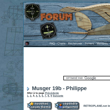
FAQ
-
Charte
-
Rechercher
-
Fichiers
-
Membres
Musger 19b - Philippe
Aller à la page
Précédente
1
,
2
,
3
,
4
,
5
,
6
,
7
,
8
,
9
Suivante
RETROPLANE.net In