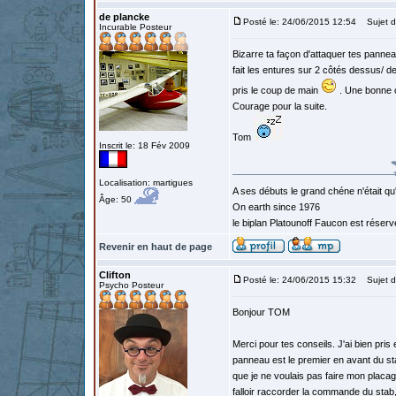
de plancke
Posté le: 24/06/2015 12:54
Sujet d
Incurable Posteur
Bizarre ta façon d'attaquer tes panne
fait les entures sur 2 côtés dessus/ d
pris le coup de main
. Une bonne c
Courage pour la suite.
Tom
Inscrit le: 18 Fév 2009
Localisation: martigues
A ses débuts le grand chéne n'était qu
Âge: 50
On earth since 1976
le biplan Platounoff Faucon est réser
Revenir en haut de page
Clifton
Posté le: 24/06/2015 15:32
Sujet d
Psycho Posteur
Bonjour TOM
Merci pour tes conseils. J'ai bien pri
panneau est le premier en avant du stab
que je ne voulais pas faire mon placag
falloir raccorder la commande du stab, 