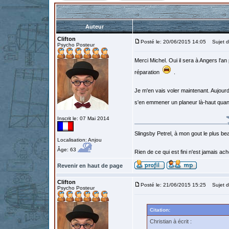
Auteur
Clifton
Posté le: 20/06/2015 14:05
Sujet d
Psycho Posteur
Merci Michel. Oui il sera à Angers l'an
réparation
.
Je m'en vais voler maintenant. Aujourd'
s'en emmener un planeur là-haut q
Inscrit le: 07 Mai 2014
Slingsby Petrel, à mon gout le plus beau
Localisation: Anjou
Âge: 63
Rien de ce qui est fini n'est jamais a
Revenir en haut de page
Clifton
Posté le: 21/06/2015 15:25
Sujet d
Psycho Posteur
Citation:
Christian à écrit :