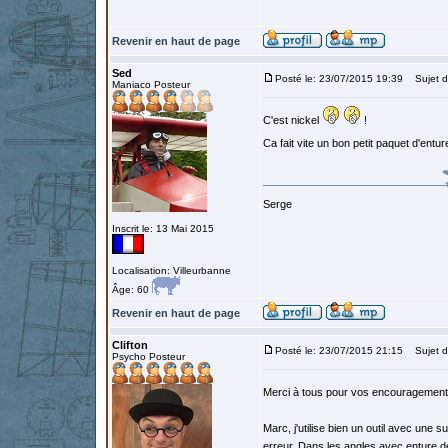
Revenir en haut de page
Sed
Posté le: 23/07/2015 19:39
Sujet d
Maniaco Posteur
C'est nickel
!
Ca fait vite un bon petit paquet d'entu
Serge
Inscrit le: 13 Mai 2015
Localisation: Villeurbanne
Âge: 60
Revenir en haut de page
Clifton
Posté le: 23/07/2015 21:15
Sujet d
Psycho Posteur
Merci à tous pour vos encouragemen
Marc, j'utilise bien un outil avec une
erreur. Dans les angles avec enture dev