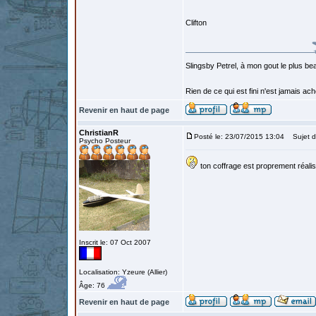
Clifton
Slingsby Petrel, à mon gout le plus beau
Rien de ce qui est fini n'est jamais a
Revenir en haut de page
ChristianR
Posté le: 23/07/2015 13:04
Sujet d
Psycho Posteur
ton coffrage est proprement réali
Inscrit le: 07 Oct 2007
Localisation: Yzeure (Allier)
Âge: 76
Revenir en haut de page