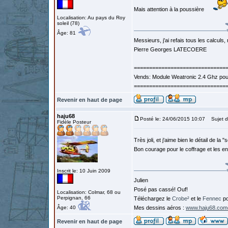
Mais attention à la poussière
Localisation: Au pays du Roy
soleil (78)
Âge: 81
Messieurs, j'ai refais tous les calculs, 
Pierre Georges LATECOERE
==============================
Vends: Module Weatronic 2.4 Ghz po
==============================
Revenir en haut de page
haju68
Posté le: 24/06/2015 10:07
Sujet d
Fidèle Posteur
Très joli, et j'aime bien le détail de la
Bon courage pour le coffrage et les en
Inscrit le: 10 Juin 2009
Julien
Posé pas cassé! Ouf!
Localisation: Colmar, 68 ou
Perpignan, 66
Téléchargez le
Crobe²
et le
Fennec
po
Âge: 40
Mes dessins aéros :
www.haju68.com
Revenir en haut de page