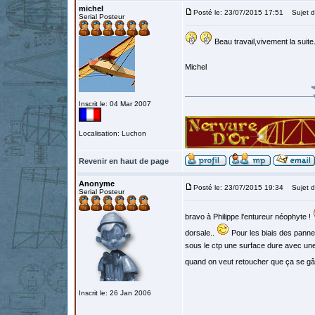
michel
Posté le: 23/07/2015 17:51
Sujet d
Serial Posteur
Beau travail,vivement la suite
Michel
Inscrit le: 04 Mar 2007
Localisation: Luchon
Revenir en haut de page
Anonyme
Posté le: 23/07/2015 19:34
Sujet d
Serial Posteur
bravo à Philippe l'entureur néophyte !
dorsale..
Pour les biais des panneau
sous le ctp une surface dure avec une 
quand on veut retoucher que ça se gâ
Inscrit le: 26 Jan 2006