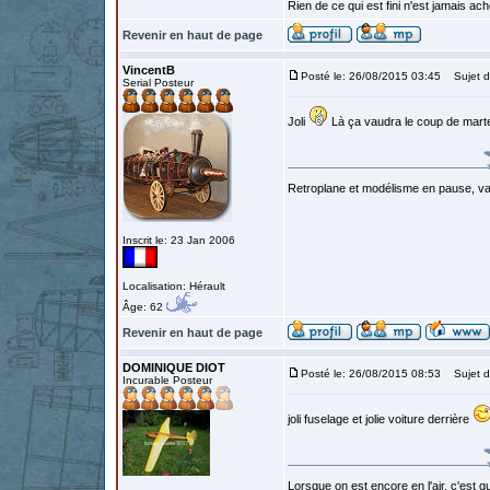
Rien de ce qui est fini n'est jamais a
Revenir en haut de page
VincentB
Posté le: 26/08/2015 03:45
Sujet d
Serial Posteur
Joli
Là ça vaudra le coup de martel
Retroplane et modélisme en pause, van
Inscrit le: 23 Jan 2006
Localisation: Hérault
Âge: 62
Revenir en haut de page
DOMINIQUE DIOT
Posté le: 26/08/2015 08:53
Sujet d
Incurable Posteur
joli fuselage et jolie voiture derrière
Lorsque on est encore en l'air, c'est qu