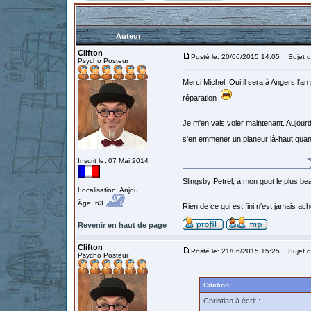
Auteur
Clifton
Posté le: 20/06/2015 14:05
Sujet d
Psycho Posteur
Merci Michel. Oui il sera à Angers l'an
réparation
.
Je m'en vais voler maintenant. Aujourd'
s'en emmener un planeur là-haut q
Inscrit le: 07 Mai 2014
Slingsby Petrel, à mon gout le plus beau
Localisation: Anjou
Âge: 63
Rien de ce qui est fini n'est jamais a
Revenir en haut de page
Clifton
Posté le: 21/06/2015 15:25
Sujet d
Psycho Posteur
Citation:
Christian à écrit :