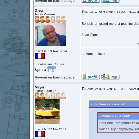
Revenir en haut de page
Greg
Posté le: 01/12/2014 22:04
Sujet d
Accro Posteur
Bonsoir, un grand merci à tous les deu
Jean-Pierre
Inscrit le: 29 Nov 2014
Le vent se lève .....
Localisation: Contes
Âge: 84
Revenir en haut de page
Meyer
Posté le: 02/12/2014 22:31
Sujet d
Fidèle Posteur
« de plancke » a écrit:
« VincentB » a écrit:
Peut être Tom pourra t'aider
voir ce sujet
http://www.re
Inscrit le: 27 Mai 2007