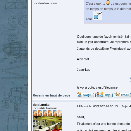
Localisation: Paris
C'est vieux....
, c'est comme 
de temps en temps je le décroch
Tom
Quel dommage de l'avoir remisé , j'aima
bien un jour construire. Je reprendrai
J'attends ce deuxième Flygindustri a
A bientôt.
Jean-Luc
le vol à voile, c'est l'élégance
Revenir en haut de page
de plancke
Posté le: 03/12/2014 00:13
Sujet d
Incurable Posteur
Salut,
Finalement c'est une bonne chose de l
puis remisé ne veut pas dire abandonné