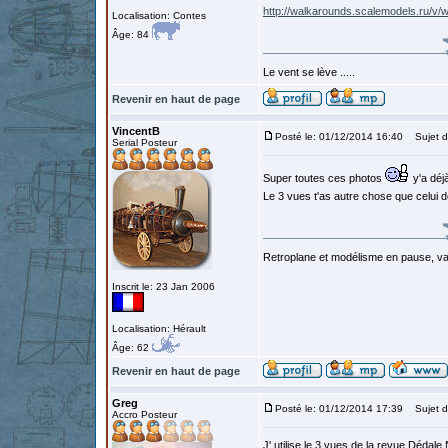
http://walkarounds.scalemodels.ru/v/
Localisation: Contes
Âge: 84
Le vent se lève .....
Revenir en haut de page
VincentB
Posté le: 01/12/2014 16:40
Sujet d
Serial Posteur
Super toutes ces photos
y'a déjà
Le 3 vues t'as autre chose que celui 
Retroplane et modélisme en pause, van
Inscrit le: 23 Jan 2006
Localisation: Hérault
Âge: 62
Revenir en haut de page
Greg
Posté le: 01/12/2014 17:39
Sujet d
Accro Posteur
J' utilise le 3 vues de la revue Dédale