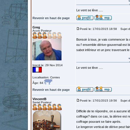
Le vent se lève .....
Revenir en haut de page
Greg
Posté le: 17/01/2015 18:58
Sujet d
Accro Posteur
Bonsoir à tous, je vais commencer la 
ou l' ensemble dérive-gouvernail est 
sabot inférieur et un jonc traversant le 
Inscrit le: 29 Nov 2014
Le vent se lève .....
Localisation: Contes
Âge: 84
Revenir en haut de page
VincentB
Posté le: 17/01/2015 19:56
Sujet d
Serial Posteur
Difficile de te répondre, on a aucune 
coffrage? dans ce cas, la dérive est re
coffrage pouvant se faire après.
Le longeron vertical de dérive peut fai