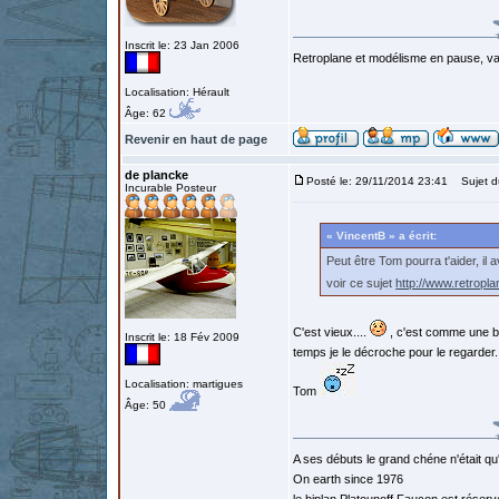
Inscrit le: 23 Jan 2006
Retroplane et modélisme en pause, van
Localisation: Hérault
Âge: 62
Revenir en haut de page
de plancke
Posté le: 29/11/2014 23:41
Sujet d
Incurable Posteur
« VincentB » a écrit:
Peut être Tom pourra t'aider, il a
voir ce sujet
http://www.retropl
C'est vieux....
, c'est comme une bon
Inscrit le: 18 Fév 2009
temps je le décroche pour le regarder.
Localisation: martigues
Tom
Âge: 50
A ses débuts le grand chéne n'était qu
On earth since 1976