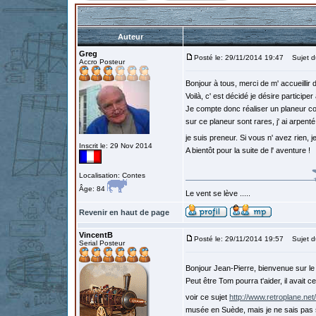
Auteur
Greg
Posté le: 29/11/2014 19:47
Sujet du
Accro Posteur
Bonjour à tous, merci de m' accueilli
Voilà, c' est décidé je désire particip
Je compte donc réaliser un planeur co
sur ce planeur sont rares, j' ai arpent
je suis preneur. Si vous n' avez rien,
Inscrit le: 29 Nov 2014
A bientôt pour la suite de l' aventure !
Localisation: Contes
Âge: 84
Le vent se lève .....
Revenir en haut de page
VincentB
Posté le: 29/11/2014 19:57
Sujet d
Serial Posteur
Bonjour Jean-Pierre, bienvenue sur l
Peut être Tom pourra t'aider, il avait c
voir ce sujet
http://www.retroplane.ne
musée en Suède, mais je ne sais pas s