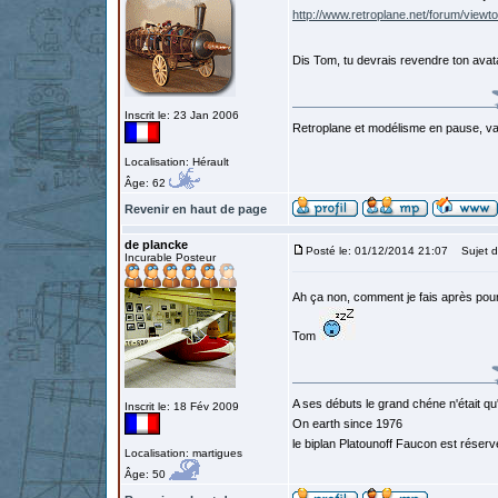
http://www.retroplane.net/forum/vie
Dis Tom, tu devrais revendre ton ava
Inscrit le: 23 Jan 2006
Retroplane et modélisme en pause, van
Localisation: Hérault
Âge: 62
Revenir en haut de page
de plancke
Posté le: 01/12/2014 21:07
Sujet d
Incurable Posteur
Ah ça non, comment je fais après pour
Tom
A ses débuts le grand chéne n'était qu
Inscrit le: 18 Fév 2009
On earth since 1976
le biplan Platounoff Faucon est réser
Localisation: martigues
Âge: 50