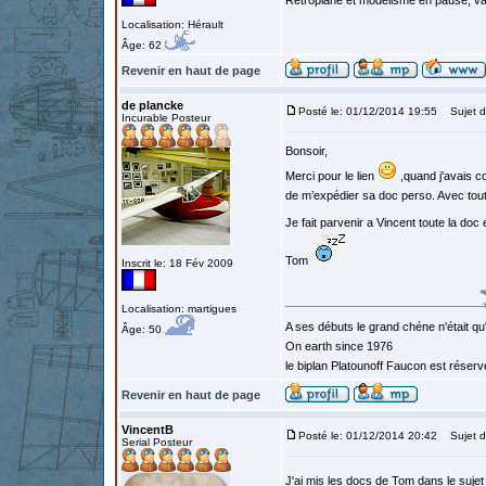
Retroplane et modélisme en pause, van
Localisation: Hérault
Âge: 62
Revenir en haut de page
de plancke
Posté le: 01/12/2014 19:55
Sujet d
Incurable Posteur
Bonsoir,
Merci pour le lien
,quand j'avais c
de m’expédier sa doc perso. Avec toute
Je fait parvenir a Vincent toute la doc 
Tom
Inscrit le: 18 Fév 2009
Localisation: martigues
A ses débuts le grand chéne n'était qu
Âge: 50
On earth since 1976
le biplan Platounoff Faucon est réser
Revenir en haut de page
VincentB
Posté le: 01/12/2014 20:42
Sujet d
Serial Posteur
J'ai mis les docs de Tom dans le suje