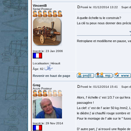
VincentB
Posté le: 01/12/2014 13:22
Sujet d
Serial Posteur
A quelle échelle tu le construis?
La clé tu peux nous donner des précisi
Retroplane et modélisme en pause, van
Inscrit le: 23 Jan 2006
Localisation: Hérault
Âge: 62
Revenir en haut de page
Greg
Posté le: 01/12/2014 15:41
Sujet d
Accro Posteur
Alors, l' échelle c' est 1/3.7 ce qui f
passagère !
La clef: c' est de l' acier 50 kg /mm2,
le dièdre j' ai chauffé rouge sombre et
Pour le montage de l' aile sur le " fuse
Inscrit le: 29 Nov 2014
D' autre part, j' ai trouvé une flopée