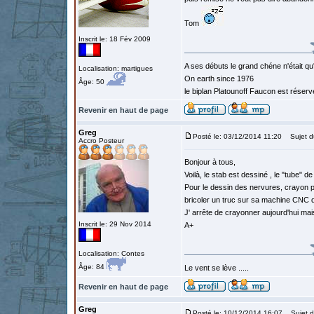
Tom
Inscrit le: 18 Fév 2009
A ses débuts le grand chéne n'était qu
Localisation: martigues
On earth since 1976
Âge: 50
le biplan Platounoff Faucon est réser
Revenir en haut de page
Greg
Posté le: 03/12/2014 11:20
Sujet d
Accro Posteur
Bonjour à tous,
Voilà, le stab est dessiné , le "tube" 
Pour le dessin des nervures, crayon pa
bricoler un truc sur sa machine CNC q
J' arrête de crayonner aujourd'hui mais
Inscrit le: 29 Nov 2014
A+
Localisation: Contes
Âge: 84
Le vent se lève .....
Revenir en haut de page
Greg
Posté le: 10/12/2014 16:07
Sujet d