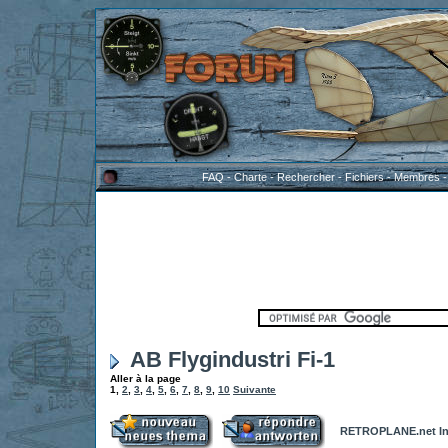
FAQ
-
Charte
-
Rechercher
-
Fichiers
-
Membres
AB Flygindustri Fi-1
Aller à la page
1
,
2
,
3
,
4
,
5
,
6
,
7
,
8
,
9
,
10
Suivante
RETROPLANE.net In