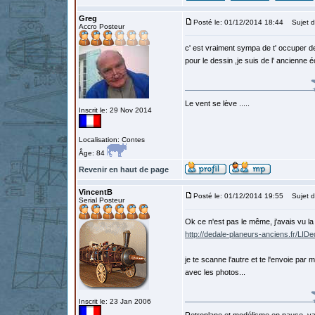
Greg
Posté le: 01/12/2014 18:44
Sujet d
Accro Posteur
c' est vraiment sympa de t' occuper de
pour le dessin ,je suis de l' ancienne 
Le vent se lève .....
Inscrit le: 29 Nov 2014
Localisation: Contes
Âge: 84
Revenir en haut de page
VincentB
Posté le: 01/12/2014 19:55
Sujet d
Serial Posteur
Ok ce n'est pas le même, j'avais vu la
http://dedale-planeurs-anciens.fr/LIDe
je te scanne l'autre et te l'envoie pa
avec les photos...
Inscrit le: 23 Jan 2006