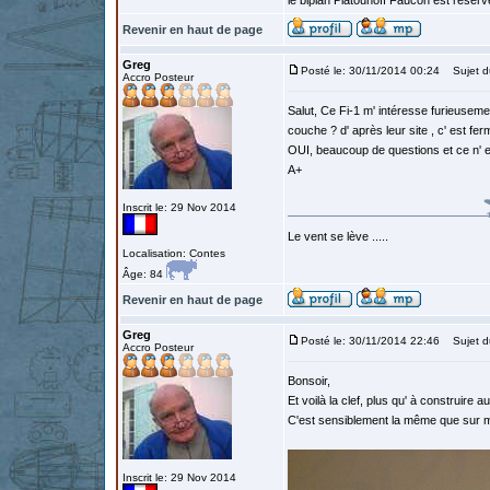
le biplan Platounoff Faucon est réser
Revenir en haut de page
Greg
Posté le: 30/11/2014 00:24
Sujet d
Accro Posteur
Salut, Ce Fi-1 m' intéresse furieusemen
couche ? d' après leur site , c' est fer
OUI, beaucoup de questions et ce n' e
A+
Inscrit le: 29 Nov 2014
Le vent se lève .....
Localisation: Contes
Âge: 84
Revenir en haut de page
Greg
Posté le: 30/11/2014 22:46
Sujet d
Accro Posteur
Bonsoir,
Et voilà la clef, plus qu' à construire au
C'est sensiblement la même que sur 
Inscrit le: 29 Nov 2014