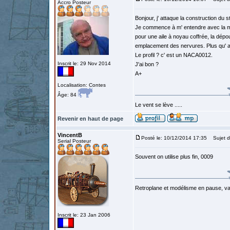
Accro Posteur
Bonjour, j' attaque la construction du 
Je commence à m' entendre avec la mac
pour une aile à noyau coffrée, la dépou
emplacement des nervures. Plus qu' a
Le profil ? c' est un NACA0012.
Inscrit le: 29 Nov 2014
J'ai bon ?
A+
Localisation: Contes
Âge: 84
Le vent se lève .....
Revenir en haut de page
VincentB
Posté le: 10/12/2014 17:35
Sujet d
Serial Posteur
Souvent on utilise plus fin, 0009
Retroplane et modélisme en pause, van
Inscrit le: 23 Jan 2006