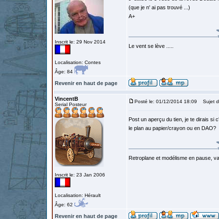
(que je n' ai pas trouvé ...)
A+
Inscrit le: 29 Nov 2014
Le vent se lève .....
Localisation: Contes
Âge: 84
Revenir en haut de page
VincentB
Posté le: 01/12/2014 18:09
Sujet d
Serial Posteur
Post un aperçu du tien, je te dirais si
le plan au papier/crayon ou en DAO?
Retroplane et modélisme en pause, van
Inscrit le: 23 Jan 2006
Localisation: Hérault
Âge: 62
Revenir en haut de page