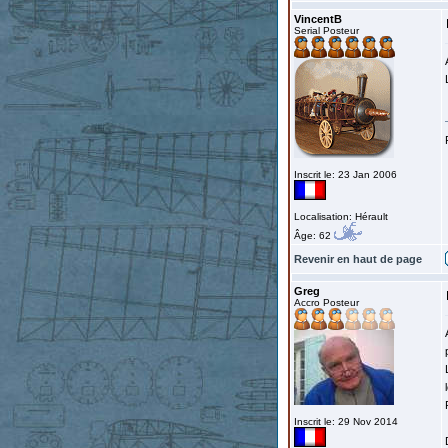
VincentB
Serial Posteur
Inscrit le: 23 Jan 2006
Localisation: Hérault
Âge: 62
Revenir en haut de page
Greg
Accro Posteur
Inscrit le: 29 Nov 2014