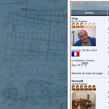
Auteur
Greg
Accro Posteur
Inscrit le: 29 Nov 2014
Localisation: Contes
Âge: 84
Revenir en haut de page
VincentB
Serial Posteur