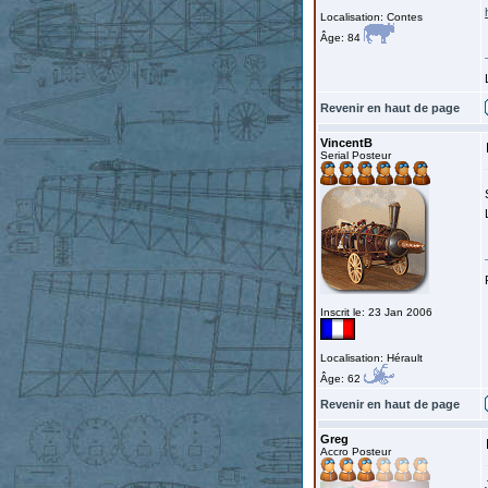
Localisation: Contes
Âge: 84
Revenir en haut de page
VincentB
Serial Posteur
Inscrit le: 23 Jan 2006
Localisation: Hérault
Âge: 62
Revenir en haut de page
Greg
Accro Posteur