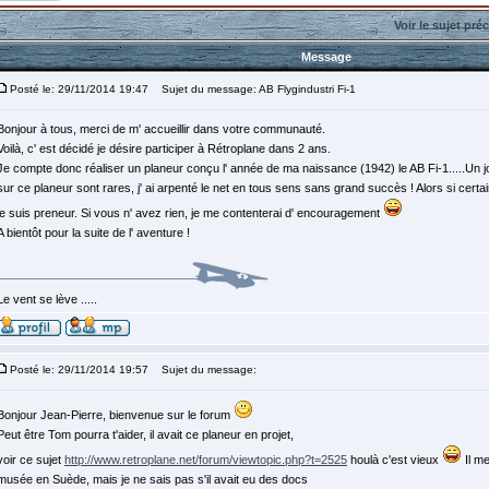
Voir le sujet pré
Message
Posté le: 29/11/2014 19:47
Sujet du message: AB Flygindustri Fi-1
Bonjour à tous, merci de m' accueillir dans votre communauté.
Voilà, c' est décidé je désire participer à Rétroplane dans 2 ans.
Je compte donc réaliser un planeur conçu l' année de ma naissance (1942) le AB Fi-1.....Un j
sur ce planeur sont rares, j' ai arpenté le net en tous sens sans grand succès ! Alors si certai
je suis preneur. Si vous n' avez rien, je me contenterai d' encouragement
A bientôt pour la suite de l' aventure !
Le vent se lève .....
Posté le: 29/11/2014 19:57
Sujet du message:
Bonjour Jean-Pierre, bienvenue sur le forum
Peut être Tom pourra t'aider, il avait ce planeur en projet,
voir ce sujet
http://www.retroplane.net/forum/viewtopic.php?t=2525
houlà c'est vieux
Il me
musée en Suède, mais je ne sais pas s'il avait eu des docs