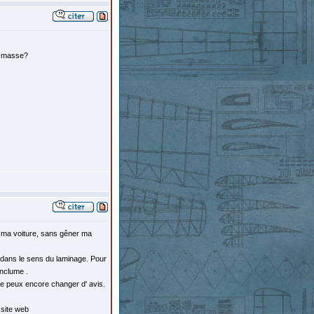
la masse?
ns ma voiture, sans gêner ma
ur dans le sens du laminage. Pour
enclume .
s je peux encore changer d' avis.
 site web