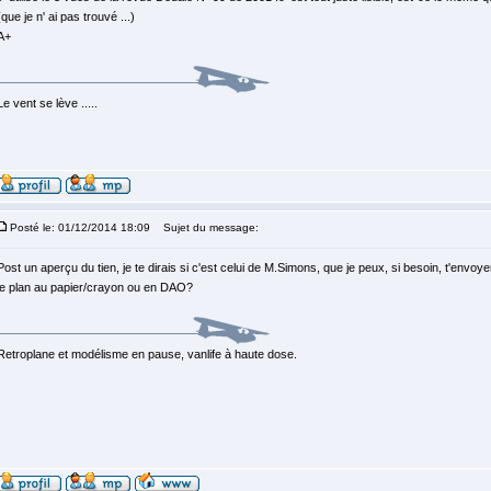
(que je n' ai pas trouvé ...)
A+
Le vent se lève .....
Posté le: 01/12/2014 18:09
Sujet du message:
Post un aperçu du tien, je te dirais si c'est celui de M.Simons, que je peux, si besoin, t'envoy
le plan au papier/crayon ou en DAO?
Retroplane et modélisme en pause, vanlife à haute dose.