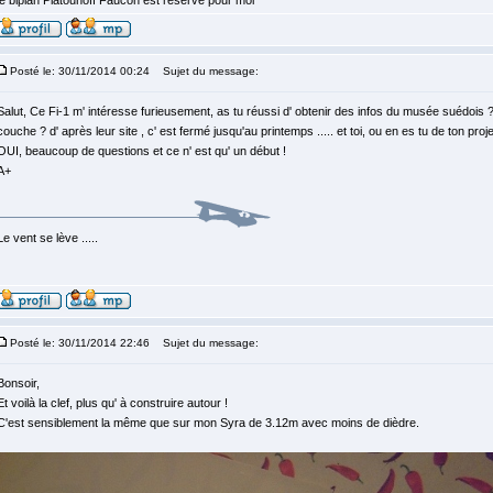
le biplan Platounoff Faucon est réservé pour moi
Posté le: 30/11/2014 00:24
Sujet du message:
Salut, Ce Fi-1 m' intéresse furieusement, as tu réussi d' obtenir des infos du musée suédois ? 
couche ? d' après leur site , c' est fermé jusqu'au printemps ..... et toi, ou en es tu de ton proj
OUI, beaucoup de questions et ce n' est qu' un début !
A+
Le vent se lève .....
Posté le: 30/11/2014 22:46
Sujet du message:
Bonsoir,
Et voilà la clef, plus qu' à construire autour !
C'est sensiblement la même que sur mon Syra de 3.12m avec moins de dièdre.