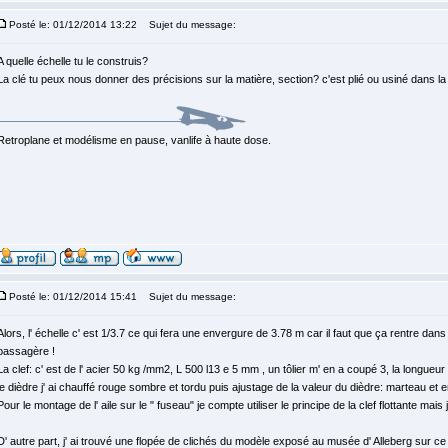
Posté le: 01/12/2014 13:22
Sujet du message:
A quelle échelle tu le construis?
La clé tu peux nous donner des précisions sur la matière, section? c'est plié ou usiné dans 
Retroplane et modélisme en pause, vanlife à haute dose.
Posté le: 01/12/2014 15:41
Sujet du message:
Alors, l' échelle c' est 1/3.7 ce qui fera une envergure de 3.78 m car il faut que ça rentre da
passagère !
La clef: c' est de l' acier 50 kg /mm2, L 500 l13 e 5 mm , un tôlier m' en a coupé 3, la longue
le dièdre j' ai chauffé rouge sombre et tordu puis ajustage de la valeur du dièdre: marteau et 
Pour le montage de l' aile sur le " fuseau" je compte utiliser le principe de la clef flottante mai
D' autre part, j' ai trouvé une flopée de clichés du modèle exposé au musée d' Alleberg sur ce