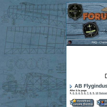
FAQ
-
Chart
AB Flygindust
Aller à la page
1
,
2
,
3
,
4
,
5
,
6
,
7
,
8
,
9
,
10
Suivan