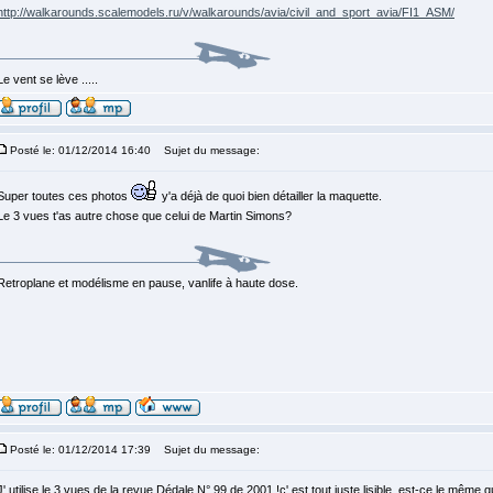
http://walkarounds.scalemodels.ru/v/walkarounds/avia/civil_and_sport_avia/FI1_ASM/
Le vent se lève .....
Posté le: 01/12/2014 16:40
Sujet du message:
Super toutes ces photos
y'a déjà de quoi bien détailler la maquette.
Le 3 vues t'as autre chose que celui de Martin Simons?
Retroplane et modélisme en pause, vanlife à haute dose.
Posté le: 01/12/2014 17:39
Sujet du message:
J' utilise le 3 vues de la revue Dédale N° 99 de 2001 !c' est tout juste lisible, est-ce le même