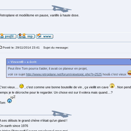
Retroplane et modélisme en pause, vanlife à haute dose.
Posté le: 29/11/2014 23:41
Sujet du message:
« VincentB » a écrit:
Peut être Tom pourra t'aider, il avait ce planeur en projet,
voir ce sujet
http://www.retroplane.net/forum/viewtopic.php?t=2525
houlà c'est vieux
C'est vieux....
, c'est comme une bonne bouteille de vin , ça vieillit en cave
. Non pend
temps je le décroche pour le regarder. Un chose est sur il volera mais quand....?
Tom
A ses débuts le grand chéne n'était qu'un gland !
On earth since 1976