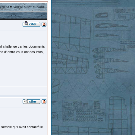
cédent
::
Voir le sujet suivant
oli challenge car les documents
ns d' entre vous ont des infos,
 semble qu'il avait contacté le