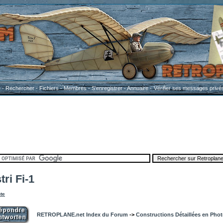
e
-
Rechercher
-
Fichiers
-
Membres
-
S'enregistrer
-
Annuaire
-
Vérifier ses messages privé
ri Fi-1
te
RETROPLANE.net Index du Forum
->
Constructions Détaillées en Pho