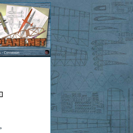
s
-
Connexion
to