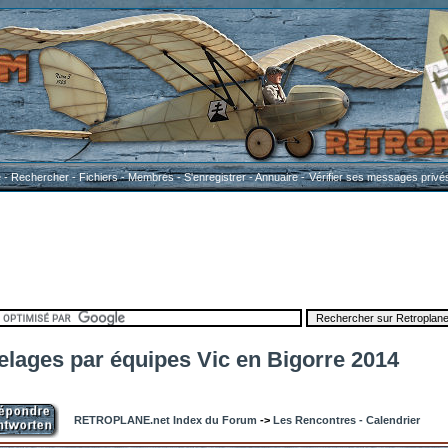
e
-
Rechercher
-
Fichiers
-
Membres
-
S'enregistrer
-
Annuaire
-
Vérifier ses messages privé
elages par équipes Vic en Bigorre 2014
RETROPLANE.net Index du Forum
->
Les Rencontres - Calendrier