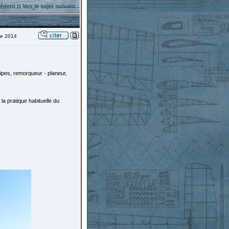
cédent
::
Voir le sujet suivant
re 2014
ipes, remorqueur - planeur,
la pratique habituelle du