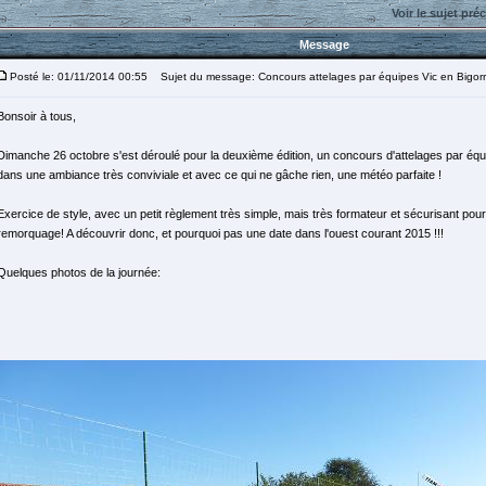
Voir le sujet pré
Message
Posté le: 01/11/2014 00:55
Sujet du message: Concours attelages par équipes Vic en Bigor
Bonsoir à tous,
Dimanche 26 octobre s'est déroulé pour la deuxième édition, un concours d'attelages par équ
dans une ambiance très conviviale et avec ce qui ne gâche rien, une météo parfaite !
Exercice de style, avec un petit règlement très simple, mais très formateur et sécurisant pour 
remorquage! A découvrir donc, et pourquoi pas une date dans l'ouest courant 2015 !!!
Quelques photos de la journée: