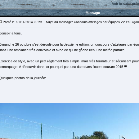
Voir le sujet pré
Message
Posté le: 01/11/2014 00:55
Sujet du message: Concours attelages par équipes Vic en Bigor
Bonsoir à tous,
Dimanche 26 octobre s'est déroulé pour la deuxième édition, un concours d'attelages par équ
dans une ambiance très conviviale et avec ce qui ne gâche rien, une météo parfaite !
Exercice de style, avec un petit règlement très simple, mais très formateur et sécurisant pour 
remorquage! A découvrir donc, et pourquoi pas une date dans l'ouest courant 2015 !!!
Quelques photos de la journée: