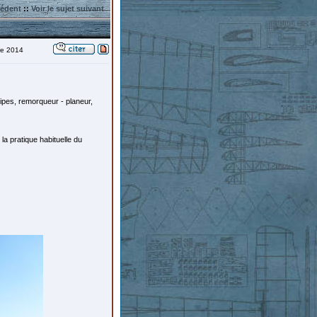
cédent
::
Voir le sujet suivant
re 2014
ipes, remorqueur - planeur,
la pratique habituelle du