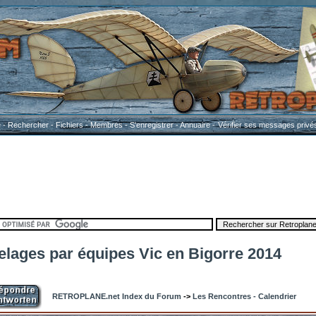
e
-
Rechercher
-
Fichiers
-
Membres
-
S'enregistrer
-
Annuaire
-
Vérifier ses messages privé
elages par équipes Vic en Bigorre 2014
RETROPLANE.net Index du Forum
->
Les Rencontres - Calendrier